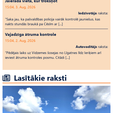
Jāierāda vieta, kur trokšņot
15:04, 3. Aug, 2026
Iedzīvotāja
raksta:
“Saka jau, ka pašvaldības policija vairāk kontrolē jauniešus, kas
nakts stundās braukā pa Cēsīm ar […]
Vajadzīga ātruma kontrole
15:04, 2. Aug, 2026
Autovadītājs
raksta:
“Pēdējais laiks uz Vid­ze­mes šosejas no Līgatnes līdz Ieriķiem arī
ieviest ātruma kontroles posmu. Citādi […]
Lasītākie raksti