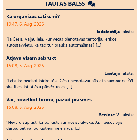
TAUTAS BALSS
Kā organizēs satiksmi?
19:47, 6. Aug, 2026
Iedzīvotāja
raksta:
“Ja Cēsīs, Vaļņu ielā, kur vecās pienotavas teritorija, ierīkos
autostāvvietu, kā tad tur brauks automašīnas? […]
Atļāva visam sabrukt
15:08, 5. Aug, 2026
Lasītāja
raksta:
“Labi, ka beidzot kādreizējai Cēsu pienotavai būs cits saimnieks. Žēl
skatīties, kā tā ēka pārvērtusies […]
Vai, novelkot formu, pazūd prasmes
15:08, 5. Aug, 2026
Seniore V.
raksta:
“Nevaru saprast, kā policists var nosist cilvēku. Jā, neesot bijis
darbā, bet vai policistiem neiemāca, […]