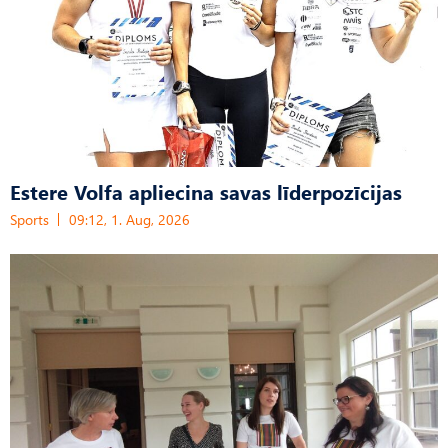
Estere Volfa apliecina savas līderpozīcijas
Sports
09:12, 1. Aug, 2026