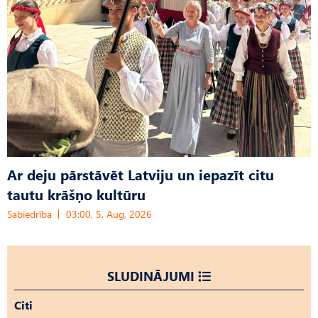
Ar deju pārstāvēt Latviju un iepazīt citu
tautu krāšņo kultūru
Sabiedrība
03:00, 5. Aug, 2026
SLUDINĀJUMI
Citi