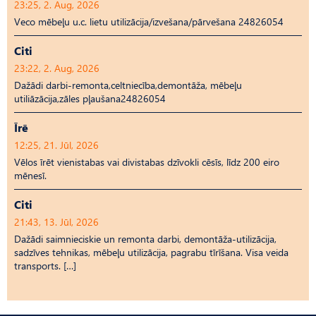
23:25, 2. Aug, 2026
Veco mēbeļu u.c. lietu utilizācija/izvešana/pārvešana 24826054
Citi
23:22, 2. Aug, 2026
Dažādi darbi-remonta,celtniecība,demontāža, mēbeļu
utiliāzācija,zāles pļaušana24826054
Īrē
12:25, 21. Jūl, 2026
Vēlos īrēt vienistabas vai divistabas dzīvokli cēsīs, līdz 200 eiro
mēnesī.
Citi
21:43, 13. Jūl, 2026
Dažādi saimnieciskie un remonta darbi, demontāža-utilizācija,
sadzīves tehnikas, mēbeļu utilizācija, pagrabu tīrīšana. Visa veida
transports. […]