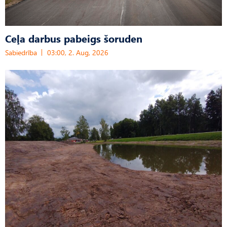
Ceļa darbus pabeigs šoruden
Sabiedrība
03:00, 2. Aug, 2026