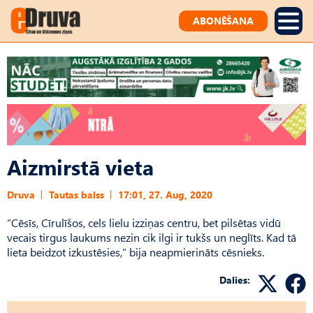
ABONĒŠANA
Aizmirstā vieta
Druva
Tautas balss
17:01, 27. Aug, 2020
“Cēsīs, Cīrulīšos, cels lielu izziņas centru, bet pilsētas vidū
vecais tirgus laukums nezin cik ilgi ir tukšs un neglīts. Kad tā
lieta beidzot izkustēsies,” bija neapmierināts cēsnieks.
Dalies: