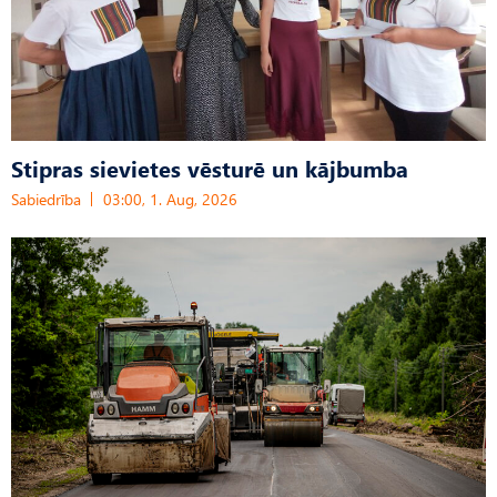
Stipras sievietes vēsturē un kājbumba
Sabiedrība
03:00, 1. Aug, 2026