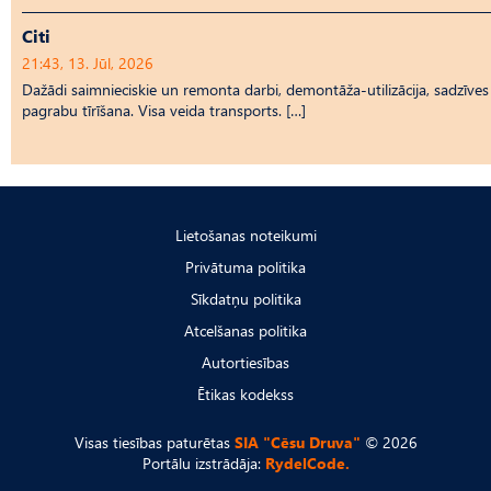
Citi
21:43, 13. Jūl, 2026
Dažādi saimnieciskie un remonta darbi, demontāža-utilizācija, sadzīves t
pagrabu tīrīšana. Visa veida transports. […]
Lietošanas noteikumi
Privātuma politika
Sīkdatņu politika
Atcelšanas politika
Autortiesības
Ētikas kodekss
Visas tiesības paturētas
SIA "Cēsu Druva"
© 2026
Portālu izstrādāja:
RydelCode.