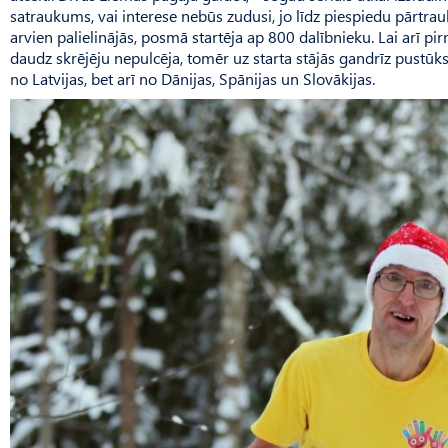
satraukums, vai interese nebūs zudusi, jo līdz piespiedu pārtr
arvien palielinājās, posmā startēja ap 800 dalībnieku. Lai arī pi
daudz skrējēju nepulcēja, tomēr uz starta stājās gandrīz pustūkst
no Latvijas, bet arī no Dānijas, Spānijas un Slo­vākijas.