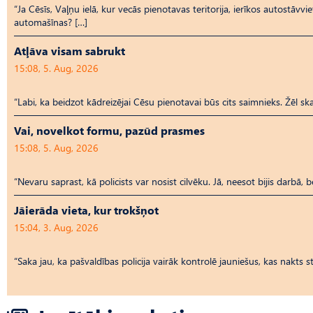
“Ja Cēsīs, Vaļņu ielā, kur vecās pienotavas teritorija, ierīkos autostāvvi
automašīnas? […]
Atļāva visam sabrukt
15:08, 5. Aug, 2026
“Labi, ka beidzot kādreizējai Cēsu pienotavai būs cits saimnieks. Žēl ska
Vai, novelkot formu, pazūd prasmes
15:08, 5. Aug, 2026
“Nevaru saprast, kā policists var nosist cilvēku. Jā, neesot bijis darbā, 
Jāierāda vieta, kur trokšņot
15:04, 3. Aug, 2026
“Saka jau, ka pašvaldības policija vairāk kontrolē jauniešus, kas nakts