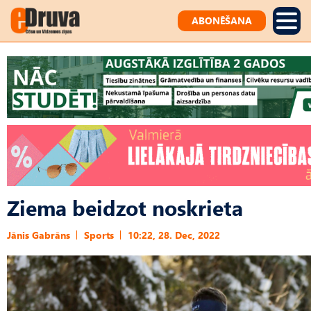
ABONĒŠANA
Ziema beidzot noskrieta
Jānis Gabrāns
Sports
10:22, 28. Dec, 2022