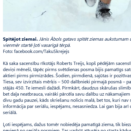
Spītējot ziemai.
Jānis Ābols gatavs spītēt ziemas aukstumam 
vienmēr startē ļoti vasarīgā tērpā.
Foto: facebook.com/TakuSkrejejs
Kā saka sacensību rīkotājs Roberts Treijs, kopš pēdējām sacens
deviņi mēneši, tāpēc pirms svētdienas posma bijis pamatīgs sat
aktieri pirms pirmizrādes. Šodien, pirmdienā, sajūtas ir pozitīvas
Tiesa, sev izvirzītais mērķis – 500 dalībnieki pirmajā posmā – pal
stājās 450. Te iemesli dažādi. Pirmkārt, daudzus skārušas slimības
bet daļa neatbrauca, vairāki pārcēla savu dalību uz nākamajiem
divu gadu pauzei, kāds skriešanu nolicis malā, bet tos, kuri nav 
informācija par seri­ālu, iespējams, nesasniedza. Lai gan bija arī 
seriālā.
Ļoti iespējams, dažus tomēr nobiedēja pamatīgā ziema, tik bieza
nevienā no seriāla posmiem. Tas varbūt atturēja no starta kādus