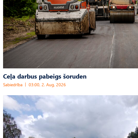
Ceļa darbus pabeigs šoruden
Sabiedrība
03:00, 2. Aug, 2026