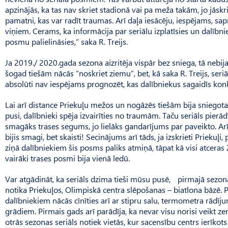
apzinājās, ka tas nav skriet stadionā vai pa meža takām, jo jāskr
pamatni, kas var radīt traumas. Arī daļa iesācēju, iespējams, sap
viņiem. Cerams, ka informācija par seriālu izplatīsies un dalībn
posmu palielināsies,” saka R. Treijs.
Ja 2019./ 2020.gada sezona aizritēja vispār bez sniega, tā neb
šogad tiešām nācās “noskriet ziemu”, bet, kā saka R. Treijs, seriāl
absolūti nav iespējams prognozēt, kas dalībniekus sagaidīs kon
Lai arī distance Priekuļu mežos un nogāzēs tiešām bija sniegota,
pusi, dalībnieki spēja izvairīties no traumām. Taču seriāls pierādīj
smagāks trases segums, jo lielāks gandarījums par paveikto. Arī 
bijis smagi, bet skaisti! Secinājums arī tāds, ja izskrieti Priekuļi,
ziņā dalībniekiem šis posms paliks atmiņā, tāpat kā visi atcer
vairāki trases posmi bija vienā ledū.
Var atgādināt, ka seriāls dzima tieši mūsu pusē, pirmajā sezon
notika Priekuļos, Olimpiskā centra slēpošanas – biatlona bāzē.
dalībniekiem nācās cīnīties arī ar stipru salu, termometra rādīj
grādiem. Pirmais gads arī parādīja, ka nevar visu norisi veikt z
otrās sezonas seriāls notiek vietās, kur sacensību centrs ierīkots 