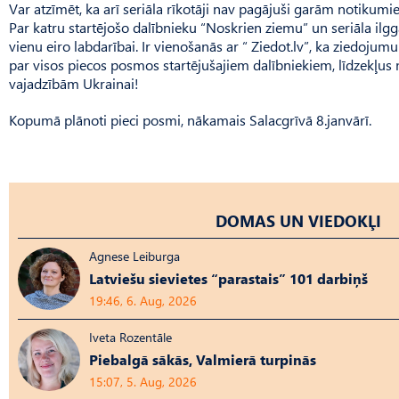
Var atzīmēt, ka arī seriāla rīkotāji nav pagājuši garām notikum
Par katru startējošo dalībnieku “Noskrien ziemu” un seriāla ilg
vienu eiro labdarībai. Ir vienošanās ar “ Ziedot.lv”, ka ziedojum
par visos piecos posmos startējušajiem dalībniekiem, līdzekļus 
vajadzībām Ukrainai!
Kopumā plānoti pieci posmi, nākamais Salacgrīvā 8.janvārī.
DOMAS UN VIEDOKĻI
Agnese Leiburga
Latviešu sievietes “parastais” 101 darbiņš
19:46, 6. Aug, 2026
Iveta Rozentāle
Piebalgā sākās, Valmierā turpinās
15:07, 5. Aug, 2026