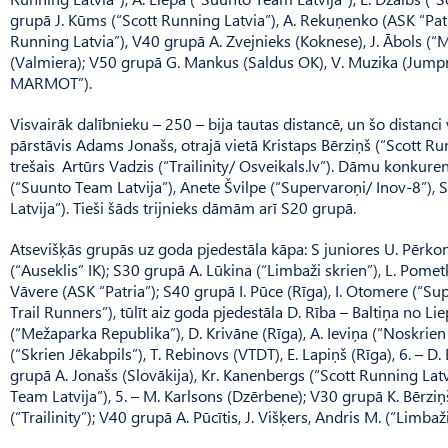
grupā J. Kūms (“Scott Running Latvia”), A. Rekuņenko (ASK “Patr
Running Latvia”), V40 grupā A. Zvejnieks (Koknese), J. Ābols (“M
(Valmiera); V50 grupā G. Mankus (Saldus OK), V. Muzika (Jumpra
MARMOT”).
Visvairāk dalībnieku – 250 – bija tautas distancē, un šo distanci 
pārstāvis Adams Jonašs, otrajā vietā Kristaps Bērziņš (“Scott Ru
trešais Artūrs Vadzis (“Trailinity/ Osveikals.lv”). Dāmu konkuren
(“Suunto Team Latvija”), Anete Švilpe (“Supervaroņi/ Inov-8”),
Latvija”). Tieši šāds trijnieks dāmām arī S20 grupā.
Atsevišķās grupās uz goda pjedestāla kāpa: S juniores U. Pēr­kon
(“Auseklis” IK); S30 grupā A. Lūkina (“Limbaži skrien”), L. Pomet
Vāvere (ASK “Patria”); S40 grupā I. Pūce (Rīga), I. Otomere (“Supe
Trail Runners”), tūlīt aiz goda pjedestāla D. Rība – Baltiņa no L
(“Mežaparka Republika”), D. Krivāne (Rīga), A. Ieviņa (“No­skrien C
(“Skrien Jēkabpils”), T. Rebinovs (VTDT), E. Lapiņš (Rīga), 6. – D
grupā A. Jonašs (Slovākija), Kr. Kanenbergs (“Scott Running Lat
Team Latvija”), 5. – M. Karlsons (Dzērbene); V30 grupā K. Bērziņš
(“Trailinity”); V40 grupā A. Pūcītis, J. Višķers, Andris M. (“Limbaži