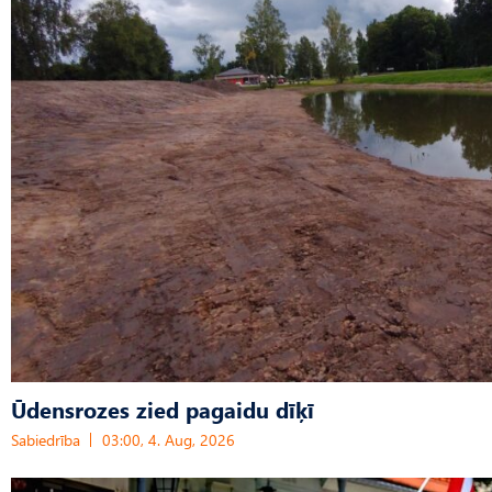
Ūdensrozes zied pagaidu dīķī
Sabiedrība
03:00, 4. Aug, 2026