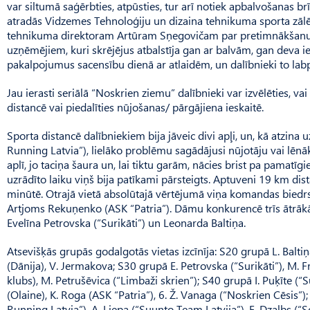
var siltumā saģērbties, atpūsties, tur arī notiek apbalvošanas brī
atradās Vidzemes Tehnoloģiju un dizaina tehnikuma sporta zālē,
tehnikuma direktoram Artūram Sņegovičam par pretimnākšanu. 
uzņēmējiem, kuri skrējējus atbalstīja gan ar balvām, gan deva i
pakalpojumus sacensību dienā ar atlaidēm, un dalībnieki to lab
Jau ierasti seriālā “Noskrien ziemu” dalībnieki var izvēlēties, vai
distancē vai piedalīties nūjošanas/ pārgājiena ieskaitē.
Sporta distancē dalībniekiem bija jāveic divi apļi, un, kā atzina 
Running Latvia”), lielāko problēmu sagādājusi nūjotāju vai lēnā
aplī, jo taciņa šaura un, lai tiktu garām, nācies brist pa pamatī
uzrādīto laiku viņš bija patīkami pārsteigts. Aptuveni 19 km dis
minūtē. Otrajā vietā absolūtajā vērtējumā viņa komandas biedrs U
Artjoms Rekuņenko (ASK “Patria”). Dāmu konkurencē trīs ātrākās:
Evelīna Petrovska (“Su­rikāti”) un Leonarda Baltiņa.
Atsevišķās grupās godalgotās vietas izcīnīja: S20 grupā L. Balti
(Dānija), V. Jermakova; S30 grupā E. Petrovska (“Surikāti”), M. 
klubs), M. Petrušēvica (“Limbaži skrien”); S40 grupā I. Puķīte (“S
(Olaine), K. Roga (ASK “Pat­ria”), 6. Ž. Vanaga (“Noskrien Cē­sis”)
Running Latvia”), A. Liepa (“Suunto Team Latvija”), E. Dzalbs (“