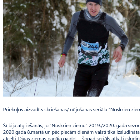
Priekuļos aizvadīts skriešanas/ nūjošanas seriāla “Noskrien zi
Šī bija atgriešanās, jo “Noskrien ziemu” 2019./2020. gada sez
2020.gada 8.martā un pēc piecām dienām valstī tika izsludināta
atcelti. Divas ziemas pagāja gaidot, šogad seriāls atkal izsludinā