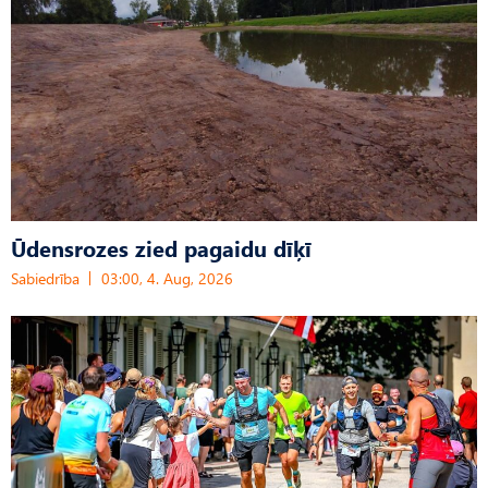
Ūdensrozes zied pagaidu dīķī
Sabiedrība
03:00, 4. Aug, 2026