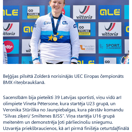
Beļģijas pilsētā Zolderā norisinājās UEC Eiropas čempionāts
BMX riteņbraukšanā.
Sacensībām bija pieteikti 39 Latvijas sportisti, viņu vidū arī
olimpiete Vineta Pētersone, kura startēja U23 grupā, un
Veronika Stūriška no Jaunpiebalgas, kura pārstāv komandu
“Silvas ziķeri/ Smiltenes BJSS”. Viņa startēja U16 grupā
meitenēm un demonstrēja ļoti pārliecinošu sniegumu.
Uzvarēja priekšbraucienos, kā arī pirmā finišēja ceturtdaļfinālā