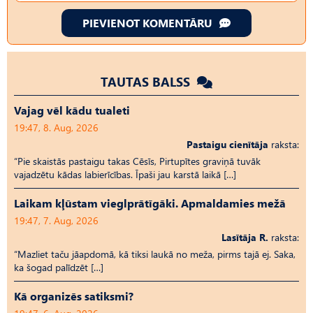
PIEVIENOT KOMENTĀRU
TAUTAS BALSS
Vajag vēl kādu tualeti
19:47, 8. Aug, 2026
Pastaigu cienītāja
raksta:
“Pie skaistās pastaigu takas Cēsīs, Pirtupītes graviņā tuvāk
vajadzētu kādas labierīcības. Īpaši jau karstā laikā […]
Laikam kļūstam vieglprātīgāki. Apmaldamies mežā
19:47, 7. Aug, 2026
Lasītāja R.
raksta:
“Mazliet taču jāapdomā, kā tiksi laukā no meža, pirms tajā ej. Saka,
ka šogad palīdzēt […]
Kā organizēs satiksmi?