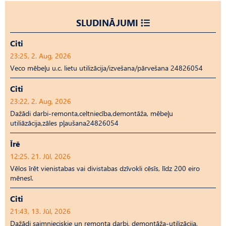
SLUDINĀJUMI
Citi
23:25, 2. Aug, 2026
Veco mēbeļu u.c. lietu utilizācija/izvešana/pārvešana 24826054
Citi
23:22, 2. Aug, 2026
Dažādi darbi-remonta,celtniecība,demontāža, mēbeļu
utiliāzācija,zāles pļaušana24826054
Īrē
12:25, 21. Jūl, 2026
Vēlos īrēt vienistabas vai divistabas dzīvokli cēsīs, līdz 200 eiro
mēnesī.
Citi
21:43, 13. Jūl, 2026
Dažādi saimnieciskie un remonta darbi, demontāža-utilizācija,