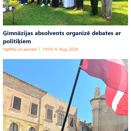
Ģimnāzijas absolvents organizē debates ar
politiķiem
Izglītība un jaunieši
19:50, 6. Aug, 2026