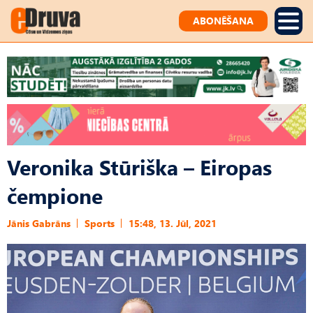
ABONĒŠANA
Veronika Stūriška – Eiropas
čempione
Jānis Gabrāns
Sports
15:48, 13. Jūl, 2021