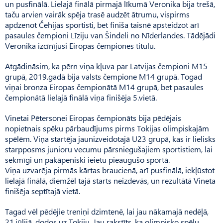
un pusfinālā. Lielajā finālā pirmajā līkumā Veronika bija trešā,
taču arvien vairāk spēja trasē audzēt ātrumu, vispirms
apdzenot Če­hijas sportisti, bet finiša taisnē apsteidzot arī
pasaules čempioni Līziju van Šindeli no Nīderlandes. Tādējādi
Veronika izcīnījusi Eiropas čempiones titulu.
Atgādināsim, ka pērn viņa kļuva par Latvijas čempioni M15
grupā, 2019.gadā bija valsts čempione M14 grupā. Togad
viņai bronza Eiropas čempionātā M14 grupā, bet pasaules
čempionātā lielajā finālā viņa finišēja 5.vietā.
Vinetai Pētersonei Eiropas čempionāts bija pēdējais
nopietnais spēku pārbaudījums pirms Tokijas olimpiskajām
spēlēm. Viņa startēja jaunizveidotajā U23 grupā, kas ir lielisks
starpposms junioru vecumu pārsniegušajiem sportistiem, lai
sekmīgi un pakāpeniski ieietu pieaugušo sportā.
Viņa uzvarēja pirmās kārtas braucienā, arī pusfinālā, iekļūstot
lielajā finālā, diemžēl tajā starts neizdevās, un rezultātā Vineta
finišēja septītajā vietā.
Tagad vēl pēdējie treniņi dzimtenē, lai jau nākamajā nedēļā,
21.jūlijā, dodos uz Tokiju. Jau rakstīts, ka olimpisko spēļu