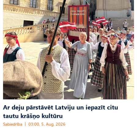
Ar deju pārstāvēt Latviju un iepazīt citu
tautu krāšņo kultūru
Sabiedrība
03:00, 5. Aug, 2026