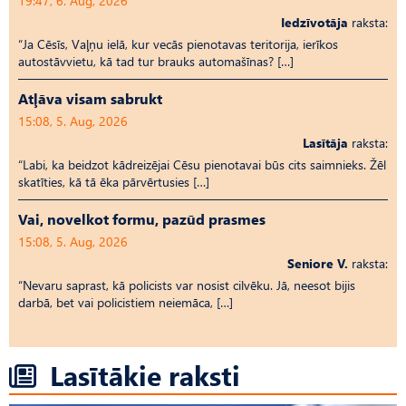
19:47, 6. Aug, 2026
Iedzīvotāja
raksta:
“Ja Cēsīs, Vaļņu ielā, kur vecās pienotavas teritorija, ierīkos
autostāvvietu, kā tad tur brauks automašīnas? […]
Atļāva visam sabrukt
15:08, 5. Aug, 2026
Lasītāja
raksta:
“Labi, ka beidzot kādreizējai Cēsu pienotavai būs cits saimnieks. Žēl
skatīties, kā tā ēka pārvērtusies […]
Vai, novelkot formu, pazūd prasmes
15:08, 5. Aug, 2026
Seniore V.
raksta:
“Nevaru saprast, kā policists var nosist cilvēku. Jā, neesot bijis
darbā, bet vai policistiem neiemāca, […]
Lasītākie raksti