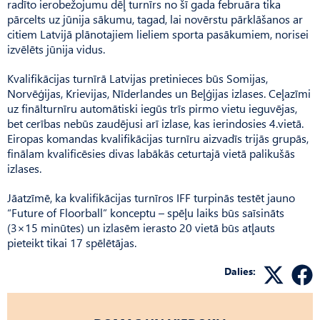
radīto ierobežojumu dēļ turnīrs no šī gada februāra tika
pārcelts uz jūnija sākumu, tagad, lai novērstu pārklāšanos ar
citiem Latvijā plānotajiem lieliem sporta pasākumiem, norisei
izvēlēts jūnija vidus.
Kvalifikācijas turnīrā Latvijas pretinieces būs Somijas,
Norvēģijas, Krievijas, Nīderlandes un Beļģijas izlases. Ceļazīmi
uz finālturnīru automātiski iegūs trīs pirmo vietu ieguvējas,
bet cerības nebūs zaudējusi arī izlase, kas ierindosies 4.vietā.
Eiropas komandas kvalifikācijas turnīru aizvadīs trijās grupās,
finālam kvalificēsies divas labākās ceturtajā vietā palikušās
izlases.
Jāatzīmē, ka kvalifikācijas turnīros IFF turpinās testēt jauno
“Future of Floorball” konceptu – spēļu laiks būs saīsināts
(3×15 minūtes) un izlasēm ierasto 20 vietā būs atļauts
pieteikt tikai 17 spēlētājas.
Dalies: