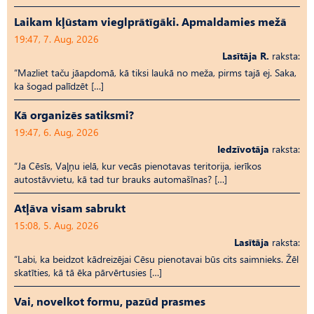
Laikam kļūstam vieglprātīgāki. Apmaldamies mežā
19:47, 7. Aug, 2026
Lasītāja R.
raksta:
“Mazliet taču jāapdomā, kā tiksi laukā no meža, pirms tajā ej. Saka,
ka šogad palīdzēt […]
Kā organizēs satiksmi?
19:47, 6. Aug, 2026
Iedzīvotāja
raksta:
“Ja Cēsīs, Vaļņu ielā, kur vecās pienotavas teritorija, ierīkos
autostāvvietu, kā tad tur brauks automašīnas? […]
Atļāva visam sabrukt
15:08, 5. Aug, 2026
Lasītāja
raksta:
“Labi, ka beidzot kādreizējai Cēsu pienotavai būs cits saimnieks. Žēl
skatīties, kā tā ēka pārvērtusies […]
Vai, novelkot formu, pazūd prasmes