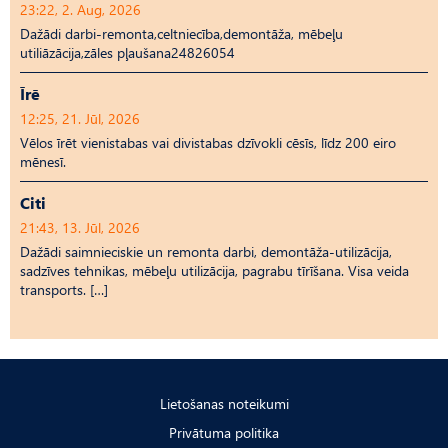
23:22, 2. Aug, 2026
Dažādi darbi-remonta,celtniecība,demontāža, mēbeļu
utiliāzācija,zāles pļaušana24826054
Īrē
12:25, 21. Jūl, 2026
Vēlos īrēt vienistabas vai divistabas dzīvokli cēsīs, līdz 200 eiro
mēnesī.
Citi
21:43, 13. Jūl, 2026
Dažādi saimnieciskie un remonta darbi, demontāža-utilizācija,
sadzīves tehnikas, mēbeļu utilizācija, pagrabu tīrīšana. Visa veida
transports. […]
Lietošanas noteikumi
Privātuma politika