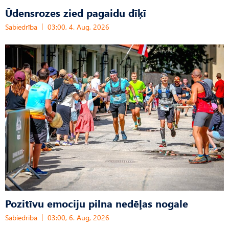
Ūdensrozes zied pagaidu dīķī
Sabiedrība
03:00, 4. Aug, 2026
Pozitīvu emociju pilna nedēļas nogale
Sabiedrība
03:00, 6. Aug, 2026