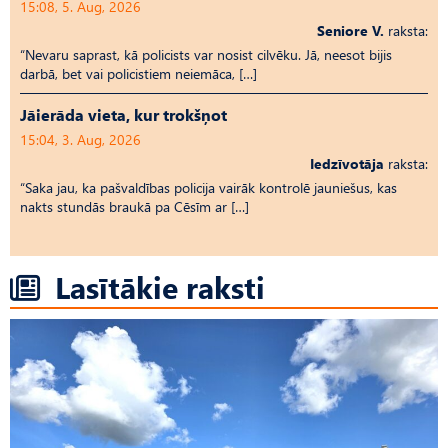
15:08, 5. Aug, 2026
Seniore V.
raksta:
“Nevaru saprast, kā policists var nosist cilvēku. Jā, neesot bijis
darbā, bet vai policistiem neiemāca, […]
Jāierāda vieta, kur trokšņot
15:04, 3. Aug, 2026
Iedzīvotāja
raksta:
“Saka jau, ka pašvaldības policija vairāk kontrolē jauniešus, kas
nakts stundās braukā pa Cēsīm ar […]
Lasītākie raksti