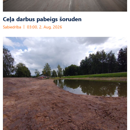
Ceļa darbus pabeigs šoruden
Sabiedrība
03:00, 2. Aug, 2026