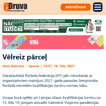
ABONĒŠANA
Vēlreiz pārceļ
Jānis Gabrāns
Sports
15:57, 16. Feb, 2021
Starptautiskā florbola federācija (IFF) pēc vienošanās ar
organizatoriem mainījusi 2021. gada pasaules čempionāta
florbolā sievietēm kvalifikācijas turnīru norises laiku.
Grupa, kurā spēlēs arī Latvijas izlase, kvalifikācijas turnīru no
15. līdz 19. jūnijam aizvadīs Valmierā. Vispirms pandēmijas