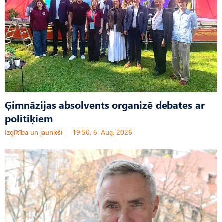
Ģimnāzijas absolvents organizē debates ar
politiķiem
Izglītība un jaunieši
19:50, 6. Aug, 2026