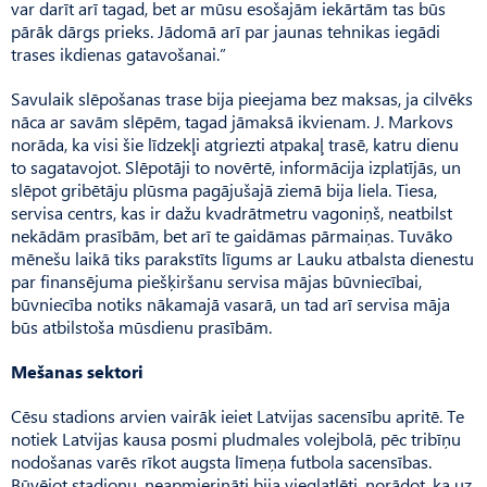
var darīt arī tagad, bet ar mūsu esošajām iekārtām tas būs
pārāk dārgs prieks. Jādomā arī par jaunas tehnikas iegādi
trases ikdienas gatavošanai.”
Savulaik slēpošanas trase bija pieejama bez maksas, ja cilvēks
nāca ar savām slēpēm, tagad jāmaksā ikvienam. J. Markovs
norāda, ka visi šie līdzekļi atgriezti atpakaļ trasē, katru dienu
to sagatavojot. Slēpotāji to novērtē, informācija izplatījās, un
slēpot gribētāju plūsma pagājušajā ziemā bija liela. Tiesa,
servisa centrs, kas ir dažu kvadrātmetru vagoniņš, neat­bilst
nekādām prasībām, bet arī te gaidāmas pārmaiņas. Tuvā­ko
mēnešu laikā tiks parakstīts līgums ar Lauku atbalsta dienestu
par finansējuma piešķiršanu servisa mājas būvniecībai,
būvniecība notiks nākamajā vasarā, un tad arī servisa māja
būs atbilstoša mūsdienu prasībām.
Mešanas sektori
Cēsu stadions arvien vairāk ieiet Latvijas sacensību apritē. Te
notiek Latvijas kausa posmi pludmales volejbolā, pēc tribīņu
nodošanas varēs rīkot augsta līmeņa futbola sacensības.
Būvējot stadionu, neapmierināti bija vieglatlēti, norādot, ka uz