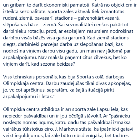
un gribam to darīt ekonomiski pamatoti. Katrā no objektiem ir
izteikta sezonalitāte. Sporta zāles aktīvāk tiek izmantotas
rudenī, ziemā, pavasarī, stadions – galvenokārt vasarā,
slēpošanas bāze – ziemā. Šai sezonalitātei cenšos pakārtot
darbinieku rotāciju, proti, ar esošajiem resursiem nodrošināt
darbību visās bāzēs visa gada garumā. Kad ziemā stadions
slēgts, darbinieki pārceļas darbā uz slēpošanas bāzi, kas
nodrošina viņiem darbu visu gadu, un man nav jādomā par
ārpakalpojumu. Nav māksla paņemt citus cilvēkus, bet ko
viņiem darīt, kad sezona beidzas?
Viss tehniskais personāls, kas bija Sporta skolā, darbojas
Olim­pis­kajā centrā. Darbu zaudējušas tikai divas apkopējas,
jo, veicot aprēķinus, sapratām, ka šajā situācijā pirkt
ārpakalpojumu ir lētāk.”
Olimpiskā centra atbildībā ir arī sporta zāle Lapsu ielā, kas
nepieder pašvaldībai un ir ļoti bēdīgā stāvoklī. Ar īpašnieku
noslēgts nomas līgums, katru gadu tas pa­­š­valdībai izmaksā
vairākus tūkstošus eiro. J. Markovs stāsta, ka īpašnieki gatavi
veikt ieguldījumus, lai zāle būtu mūsdienīgāka, bet tad īres