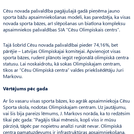
Cēsu novada pašvaldība pagājušajā gadā pieņēma jauno
sporta bāžu apsaimniekošanas modeli, kas paredzēja, ka visas
novada sporta bāzes, arī slēpošanas un biatlona kompleksu
apsaimniekos pašvaldības SIA “Cēsu Olimpiskais centrs”.
Tajā šobrīd Cēsu novada paš­valdībai pieder 74,16%, bet
pārējie – Latvijas Olimpiskajai komitejai. Apvienojot visas
sporta bāzes, rudenī plānots iegūt reģionālā olimpiskā centra
statusu. Lai noskaidrotu, kā sokas Olimpiskajam centram,
tikos ar “Cēsu Olim­piskā centra” valdes priekšsēdētāju Juri
Markovu.
Vērtējums pēc gada
Ar šo vasaru visas sporta bāzes, ko agrāk apsaimniekoja Cēsu
Sporta skola, nodotas Olim­piska­jam centram. Uz jautājumu,
vai šis bija pareizs lēmums, J. Mar­kovs norāda, ka to redzēsim
tikai pēc gada: “Pagājis tikai mēnesis, kopš viss ir mūsu
pārziņā, tāpēc par nopietnu analīzi runāt nevar. Olimpiskā
centra pamatuzdevums ir infrastruktūras apsaimniekošana,