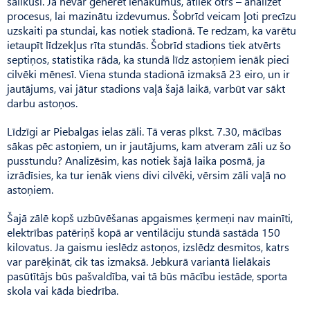
salikuši. Ja nevar ģenerēt ienākumus, atliek otrs – analizēt
procesus, lai mazinātu izdevumus. Šobrīd veicam ļoti precīzu
uzskaiti pa stundai, kas notiek stadionā. Te redzam, ka varētu
ietaupīt līdzekļus rīta stundās. Šobrīd stadions tiek atvērts
septiņos, statistika rāda, ka stundā līdz astoņiem ienāk pieci
cilvēki mēnesī. Viena stunda stadionā izmaksā 23 eiro, un ir
jautājums, vai jātur stadions vaļā šajā laikā, varbūt var sākt
darbu astoņos.
Līdzīgi ar Piebalgas ielas zāli. Tā veras plkst. 7.30, mācības
sākas pēc astoņiem, un ir jautājums, kam atveram zāli uz šo
pusstundu? Analizēsim, kas notiek šajā laika posmā, ja
izrādīsies, ka tur ienāk viens divi cilvēki, vērsim zāli vaļā no
astoņiem.
Šajā zālē kopš uzbūvēšanas apgaismes ķermeņi nav mainīti,
elektrības patēriņš kopā ar ventilāciju stundā sastāda 150
kilovatus. Ja gaismu ieslēdz astoņos, izslēdz desmitos, katrs
var parēķināt, cik tas izmaksā. Jebkurā variantā lielākais
pasūtītājs būs paš­valdība, vai tā būs mācību iestāde, sporta
skola vai kāda biedrība.