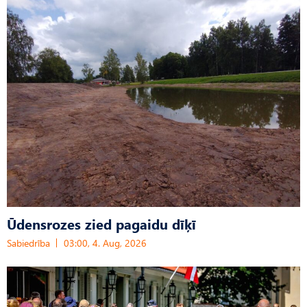
Ūdensrozes zied pagaidu dīķī
Sabiedrība
03:00, 4. Aug, 2026