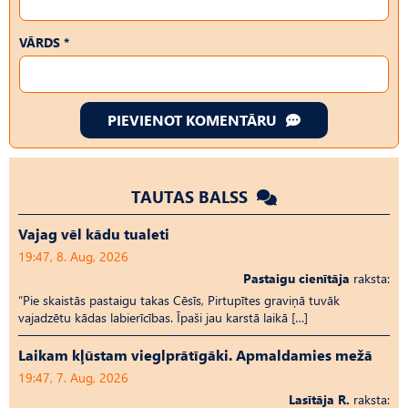
VĀRDS *
PIEVIENOT KOMENTĀRU
TAUTAS BALSS
Vajag vēl kādu tualeti
19:47, 8. Aug, 2026
Pastaigu cienītāja
raksta:
“Pie skaistās pastaigu takas Cēsīs, Pirtupītes graviņā tuvāk
vajadzētu kādas labierīcības. Īpaši jau karstā laikā […]
Laikam kļūstam vieglprātīgāki. Apmaldamies mežā
19:47, 7. Aug, 2026
Lasītāja R.
raksta: