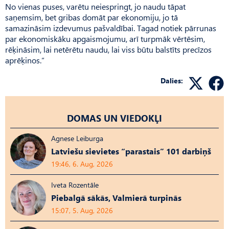
No vienas puses, varētu neiespringt, jo naudu tāpat
saņemsim, bet gribas domāt par ekonomiju, jo tā
samazināsim izdevumus paš­valdībai. Tagad notiek pārrunas
par ekonomiskāku apgaismojumu, arī turpmāk vērtēsim,
rēķināsim, lai netērētu naudu, lai viss būtu balstīts precīzos
aprē­ķinos.”
Dalies:
DOMAS UN VIEDOKĻI
Agnese Leiburga
Latviešu sievietes “parastais” 101 darbiņš
19:46, 6. Aug, 2026
Iveta Rozentāle
Piebalgā sākās, Valmierā turpinās
15:07, 5. Aug, 2026