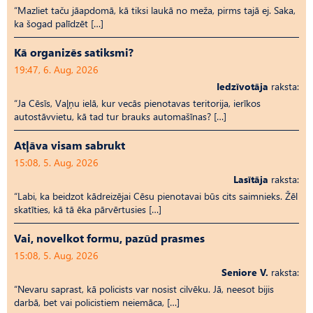
“Mazliet taču jāapdomā, kā tiksi laukā no meža, pirms tajā ej. Saka,
ka šogad palīdzēt […]
Kā organizēs satiksmi?
19:47, 6. Aug, 2026
Iedzīvotāja
raksta:
“Ja Cēsīs, Vaļņu ielā, kur vecās pienotavas teritorija, ierīkos
autostāvvietu, kā tad tur brauks automašīnas? […]
Atļāva visam sabrukt
15:08, 5. Aug, 2026
Lasītāja
raksta:
“Labi, ka beidzot kādreizējai Cēsu pienotavai būs cits saimnieks. Žēl
skatīties, kā tā ēka pārvērtusies […]
Vai, novelkot formu, pazūd prasmes
15:08, 5. Aug, 2026
Seniore V.
raksta:
“Nevaru saprast, kā policists var nosist cilvēku. Jā, neesot bijis
darbā, bet vai policistiem neiemāca, […]