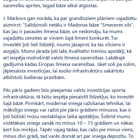
sacensību aprites, tagad bāze atkal atgūstas.
J. Markovs gan norāda, ka par grandioziem plāniem vajadzētu
aizmirst: “Salīdzinoši netālu ir Mado­nas bāze “Smeceres sils”,
kas jau ir pasaules līmeņa bāze, un nedomāju, ka mums
vajadzētu censties ar viņiem šajā līmenī konkurēt. Tur
investēti ļoti lieli līdzekļi, mums jāsaprot, ka tas vilciens ir
aizgājis. Mums jārada ļoti labi, kvalitatīvi treniņu apstākļi, kā
arī iespēja nodrošināt valsts līmeņa sacensības. Labākajā
gadījumā kādas Eiropas līmeņa sacensības. Jāiet soli pa solim,
jāpiesaista investīcijas, lai esošo infrastruktūru sakārtotu
atbilstoši šodienas prasībām.
Pēc pāris gadiem būs pieejamas valsts investīcijas sporta
infra­struktūrai, tā būtu iespēja piesaistīt līdzekļus, ko investēt
šajā bāzē. Pirmkārt, modernai sniega ražošanas tehnikai, lai
mākslīgo sniegu var ražot pie pāris grādiem mīnusos, kas ir
ļoti būtiski mūsu nestabilajos laika apstākļos. Šobrīd mums
vislētākais sniegs sanāk no mīnus 10 – 15 grādiem un nākas
ķert šos mirkļus. Tāpēc vajag tādas, kas ražo pie mīnus viens,
mīnus divi grādi, tad varēs domāt arī par sniega depozītu. To