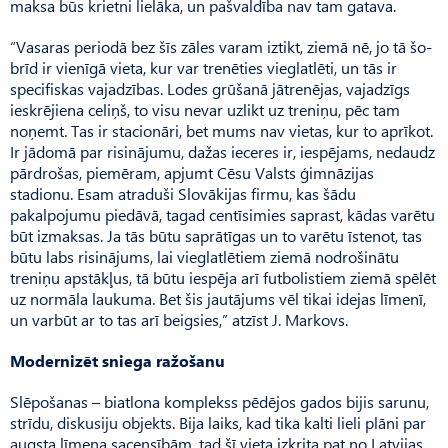
maksa būs krietni lielāka, un pašvaldība nav tam gatava.
“Vasaras periodā bez šīs zāles varam iztikt, ziemā nē, jo tā šo­
brīd ir vienīgā vieta, kur var trenēties vieglatlēti, un tās ir
specifiskas vajadzības. Lodes grūšanā jātrenējas, vajadzīgs
ieskrējiena celiņš, to visu nevar uzlikt uz treniņu, pēc tam
noņemt. Tas ir stacionāri, bet mums nav vietas, kur to aprīkot.
Ir jādomā par risinājumu, dažas ieceres ir, iespējams, nedaudz
pārdrošas, piemēram, apjumt Cēsu Valsts ģimnāzijas
stadionu. Esam atraduši Slovākijas firmu, kas šādu
pakalpojumu piedāvā, tagad centīsimies saprast, kādas varētu
būt izmaksas. Ja tās būtu saprātīgas un to varētu īstenot, tas
būtu labs risinājums, lai vieglatlētiem ziemā nodrošinātu
treniņu apstākļus, tā būtu iespēja arī futbolistiem ziemā spēlēt
uz normāla laukuma. Bet šis jautājums vēl tikai idejas līmenī,
un varbūt ar to tas arī beigsies,” atzīst J. Markovs.
Modernizēt sniega ražošanu
Slēpošanas – biatlona komplekss pēdējos gados bijis sarunu,
strīdu, diskusiju objekts. Bija laiks, kad tika kalti lieli plāni par
augsta līmeņa sacensībām, tad šī vieta izkrita pat no Latvijas