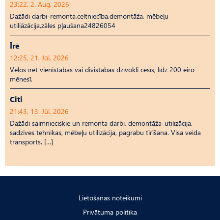
23:22, 2. Aug, 2026
Dažādi darbi-remonta,celtniecība,demontāža, mēbeļu
utiliāzācija,zāles pļaušana24826054
Īrē
12:25, 21. Jūl, 2026
Vēlos īrēt vienistabas vai divistabas dzīvokli cēsīs, līdz 200 eiro
mēnesī.
Citi
21:43, 13. Jūl, 2026
Dažādi saimnieciskie un remonta darbi, demontāža-utilizācija,
sadzīves tehnikas, mēbeļu utilizācija, pagrabu tīrīšana. Visa veida
transports. […]
Lietošanas noteikumi
Privātuma politika