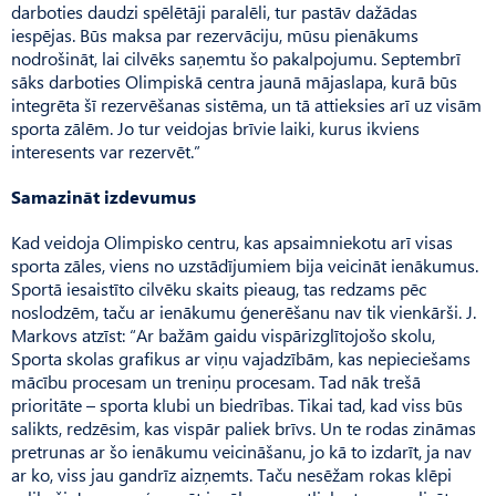
darboties daudzi spēlētāji paralēli, tur pastāv dažādas
iespējas. Būs maksa par rezervāciju, mūsu pienākums
nodrošināt, lai cilvēks saņemtu šo pakalpojumu. Septembrī
sāks darboties Olimpiskā centra jaunā mājaslapa, kurā būs
integrēta šī rezervēšanas sistēma, un tā attieksies arī uz visām
sporta zālēm. Jo tur veidojas brīvie laiki, kurus ikviens
interesents var rezervēt.”
Samazināt izdevumus
Kad veidoja Olimpisko centru, kas apsaimniekotu arī visas
sporta zāles, viens no uzstādījumiem bija veicināt ienākumus.
Sportā iesaistīto cilvēku skaits pieaug, tas redzams pēc
noslodzēm, taču ar ienākumu ģenerēšanu nav tik vienkārši. J.
Markovs atzīst: “Ar bažām gaidu vispārizglītojošo skolu,
Sporta skolas grafikus ar viņu vajadzībām, kas nepieciešams
mācību procesam un treniņu procesam. Tad nāk trešā
prioritāte – sporta klubi un biedrības. Tikai tad, kad viss būs
salikts, redzēsim, kas vispār paliek brīvs. Un te rodas zināmas
pretrunas ar šo ienākumu veicināšanu, jo kā to izdarīt, ja nav
ar ko, viss jau gandrīz aizņemts. Taču nesēžam rokas klēpi