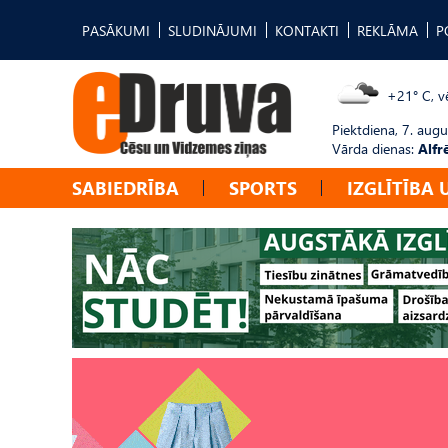
PASĀKUMI
SLUDINĀJUMI
KONTAKTI
REKLĀMA
P
+21° C, vē
Piektdiena, 7. augu
Vārda dienas:
Alfr
SABIEDRĪBA
SPORTS
IZGLĪTĪBA 