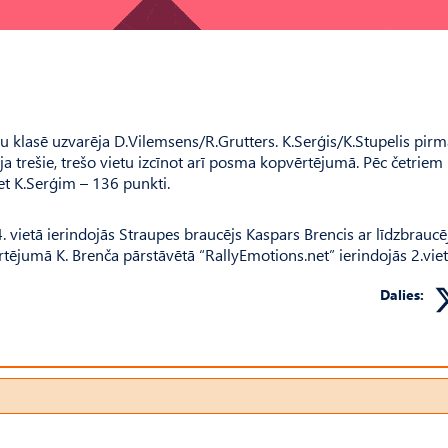
klasē uzvarēja D.Vilemsens/R.Grutters. K.Serģis/K.Stupelis pirm
šēja trešie, trešo vietu izcīnot arī posma kopvērtējumā. Pēc četriem
t K.Serģim – 136 punkti.
 vietā ierindojās Straupes braucējs Kaspars Brencis ar līdzbraucē
jumā K. Brenča pārstāvētā “RallyEmotions.net” ierindojās 2.viet
Dalies: