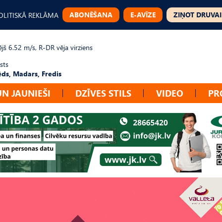
ABONĒŠANA
E-AVĪZE
ZIŅOT DRUVAI
OLITISKĀ REKLĀMA
jš 6.52 m/s, R-DR vēja virziens
sts
ēds, Madars, Fredis
UN JAUNIEŠI
DZĪVES STILS
VIDEO
PR