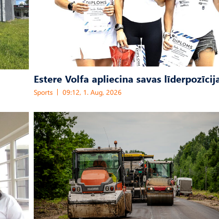
Estere Volfa apliecina savas līderpozīcij
Sports
09:12, 1. Aug, 2026