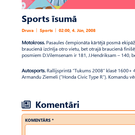
Sports īsumā
Druva
Sports
02:00, 4. Jūn, 2008
Motokross.
Pasaules čempionāta kārtējā posmā ekipāžu 
braucienā izcīnīja otro vietu, bet otrajā braucienā fini
posmiem D.Vilemsenam ir 181, J.Hendriksam – 140, be
Autosports.
Rallijsprintā “Tukums 2008” klasē 1600+ 4.
Armandu Ziemeli (“Honda Civic Type R”). Komandu vērtē
Komentāri
KOMENTĀRS *