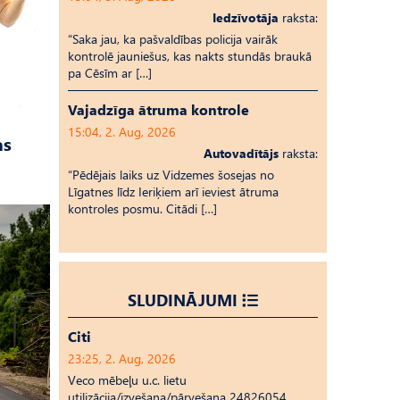
Iedzīvotāja
raksta:
“Saka jau, ka pašvaldības policija vairāk
kontrolē jauniešus, kas nakts stundās braukā
pa Cēsīm ar […]
Vajadzīga ātruma kontrole
15:04, 2. Aug, 2026
as
Autovadītājs
raksta:
“Pēdējais laiks uz Vid­ze­mes šosejas no
Līgatnes līdz Ieriķiem arī ieviest ātruma
kontroles posmu. Citādi […]
SLUDINĀJUMI
Citi
23:25, 2. Aug, 2026
Veco mēbeļu u.c. lietu
utilizācija/izvešana/pārvešana 24826054