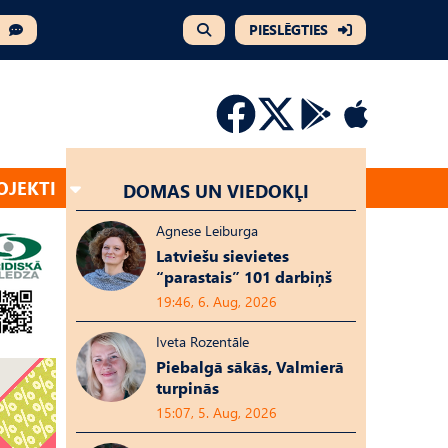
PIESLĒGTIES
OJEKTI
DOMAS UN VIEDOKĻI
Agnese Leiburga
Latviešu sievietes
“parastais” 101 darbiņš
19:46, 6. Aug, 2026
Iveta Rozentāle
Piebalgā sākās, Valmierā
turpinās
15:07, 5. Aug, 2026