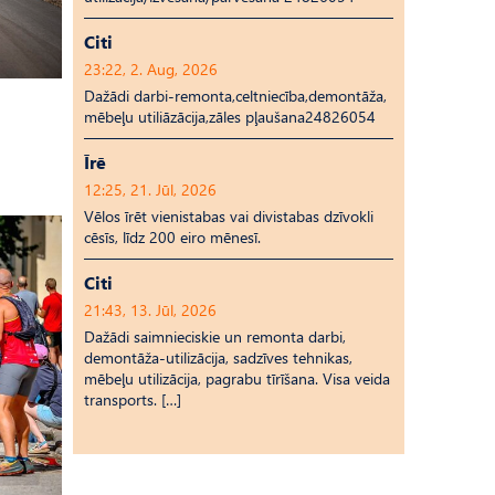
Citi
23:22, 2. Aug, 2026
Dažādi darbi-remonta,celtniecība,demontāža,
mēbeļu utiliāzācija,zāles pļaušana24826054
Īrē
12:25, 21. Jūl, 2026
Vēlos īrēt vienistabas vai divistabas dzīvokli
cēsīs, līdz 200 eiro mēnesī.
Citi
21:43, 13. Jūl, 2026
Dažādi saimnieciskie un remonta darbi,
demontāža-utilizācija, sadzīves tehnikas,
mēbeļu utilizācija, pagrabu tīrīšana. Visa veida
transports. […]