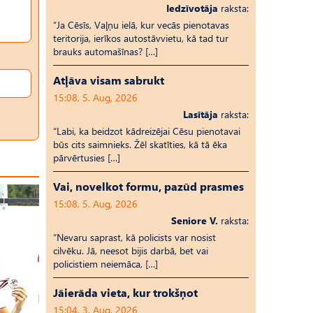
Iedzīvotāja
raksta:
“Ja Cēsīs, Vaļņu ielā, kur vecās pienotavas
teritorija, ierīkos autostāvvietu, kā tad tur
brauks automašīnas? […]
Atļāva visam sabrukt
15:08, 5. Aug, 2026
Lasītāja
raksta:
“Labi, ka beidzot kādreizējai Cēsu pienotavai
būs cits saimnieks. Žēl skatīties, kā tā ēka
pārvērtusies […]
Vai, novelkot formu, pazūd prasmes
15:08, 5. Aug, 2026
Seniore V.
raksta:
“Nevaru saprast, kā policists var nosist
cilvēku. Jā, neesot bijis darbā, bet vai
policistiem neiemāca, […]
Jāierāda vieta, kur trokšņot
15:04, 3. Aug, 2026