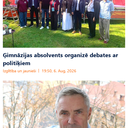
Ģimnāzijas absolvents organizē debates ar
politiķiem
Izglītība un jaunieši
19:50, 6. Aug, 2026