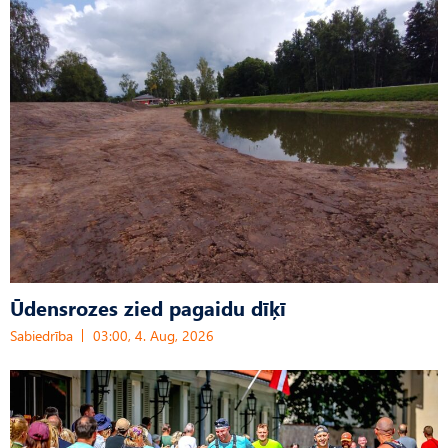
Ūdensrozes zied pagaidu dīķī
Sabiedrība
03:00, 4. Aug, 2026