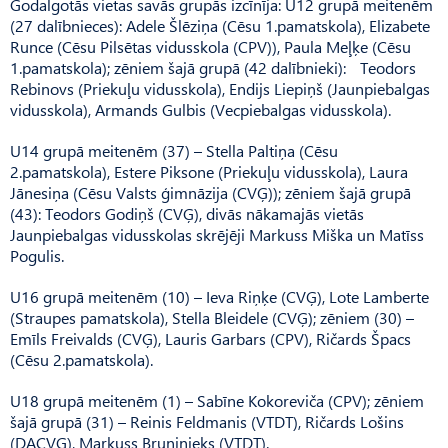
Godalgotās vietas savās grupās izcīnīja: U12 grupā meitenēm
(27 dalībnieces): Adele Šlēziņa (Cēsu 1.pamatskola), Elizabete
Runce (Cēsu Pilsētas vidusskola (CPV)), Paula Meļķe (Cēsu
1.pamatskola); zēniem šajā grupā (42 dalībnieki): Teodors
Rebinovs (Priekuļu vidusskola), Endijs Liepiņš (Jaunpiebalgas
vidusskola), Armands Gulbis (Vecpiebalgas vidusskola).
U14 grupā meitenēm (37) – Stella Paltiņa (Cēsu
2.pamatskola), Estere Piksone (Priekuļu vidusskola), Laura
Jānesiņa (Cēsu Valsts ģimnāzija (CVĢ)); zēniem šajā grupā
(43): Teodors Godiņš (CVĢ), divās nākamajās vietās
Jaunpiebalgas vidusskolas skrējēji Markuss Miška un Matīss
Pogulis.
U16 grupā meitenēm (10) – Ieva Riņķe (CVĢ), Lote Lamberte
(Straupes pamatskola), Stella Bleidele (CVĢ); zēniem (30) –
Emīls Freivalds (CVĢ), Lauris Garbars (CPV), Ričards Špacs
(Cēsu 2.pamatskola).
U18 grupā meitenēm (1) – Sabīne Kokoreviča (CPV); zēniem
šajā grupā (31) – Reinis Feldmanis (VTDT), Ričards Lošins
(DACVĢ), Markuss Bruņinieks (VTDT).