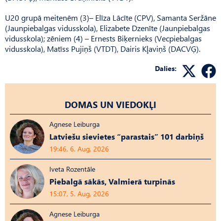
U20 grupā meitenēm (3)– Elīza Lācīte (CPV), Samanta Seržāne
(Jaunpiebalgas vidusskola), Elizabete Dzenīte (Jaunpiebalgas
vidusskola); zēniem (4) – Ernests Biķernieks (Vecpiebalgas
vidusskola), Matīss Pujiņš (VTDT), Dairis Kļaviņš (DACVĢ).
Dalies:
DOMAS UN VIEDOKĻI
Agnese Leiburga
Latviešu sievietes “parastais” 101 darbiņš
19:46, 6. Aug, 2026
Iveta Rozentāle
Piebalgā sākās, Valmierā turpinās
15:07, 5. Aug, 2026
Agnese Leiburga