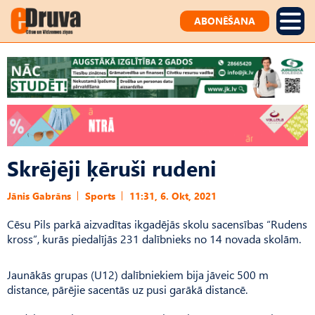
ABONĒŠANA
Skrējēji ķēruši rudeni
Jānis Gabrāns
Sports
11:31, 6. Okt, 2021
Cēsu Pils parkā aizvadītas ikgadējās skolu sacensības “Rudens
kross”, kurās piedalījās 231 dalībnieks no 14 novada skolām.
Jaunākās grupas (U12) dalībniekiem bija jāveic 500 m
distance, pārējie sacentās uz pusi garākā distancē.