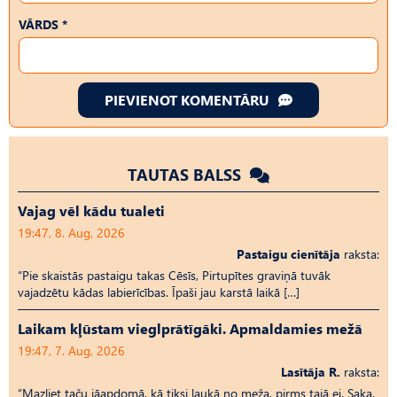
VĀRDS *
PIEVIENOT KOMENTĀRU
TAUTAS BALSS
Vajag vēl kādu tualeti
19:47, 8. Aug, 2026
Pastaigu cienītāja
raksta:
“Pie skaistās pastaigu takas Cēsīs, Pirtupītes graviņā tuvāk
vajadzētu kādas labierīcības. Īpaši jau karstā laikā […]
Laikam kļūstam vieglprātīgāki. Apmaldamies mežā
19:47, 7. Aug, 2026
Lasītāja R.
raksta:
“Mazliet taču jāapdomā, kā tiksi laukā no meža, pirms tajā ej. Saka,