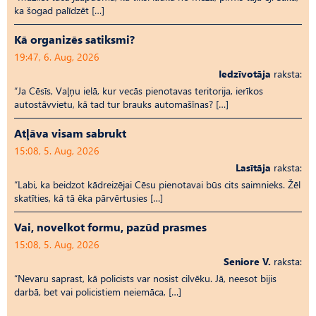
ka šogad palīdzēt […]
Kā organizēs satiksmi?
19:47, 6. Aug, 2026
Iedzīvotāja
raksta:
“Ja Cēsīs, Vaļņu ielā, kur vecās pienotavas teritorija, ierīkos
autostāvvietu, kā tad tur brauks automašīnas? […]
Atļāva visam sabrukt
15:08, 5. Aug, 2026
Lasītāja
raksta:
“Labi, ka beidzot kādreizējai Cēsu pienotavai būs cits saimnieks. Žēl
skatīties, kā tā ēka pārvērtusies […]
Vai, novelkot formu, pazūd prasmes
15:08, 5. Aug, 2026
Seniore V.
raksta:
“Nevaru saprast, kā policists var nosist cilvēku. Jā, neesot bijis
darbā, bet vai policistiem neiemāca, […]