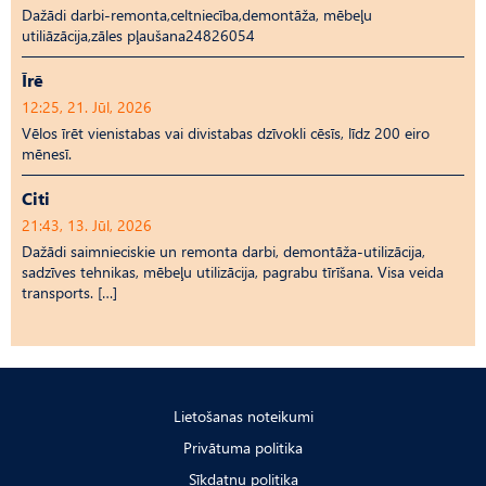
Dažādi darbi-remonta,celtniecība,demontāža, mēbeļu
utiliāzācija,zāles pļaušana24826054
Īrē
12:25, 21. Jūl, 2026
Vēlos īrēt vienistabas vai divistabas dzīvokli cēsīs, līdz 200 eiro
mēnesī.
Citi
21:43, 13. Jūl, 2026
Dažādi saimnieciskie un remonta darbi, demontāža-utilizācija,
sadzīves tehnikas, mēbeļu utilizācija, pagrabu tīrīšana. Visa veida
transports. […]
Lietošanas noteikumi
Privātuma politika
Sīkdatņu politika