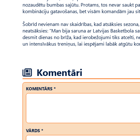
nozaudētu bumbas sajūtu. Protams, tos nevar saukt pa
kombināciju gatavošanas, bet visām komandām jau situ
Šobrīd nevienam nav skaidrības, kad atsāksies sezona, b
neatsāksies: “Man bija saruna ar Latvijas Basketbola s
desmit dienas no brīža, kad ierobežojumi tiks atcelti, 
un intensīvākus treniņus, lai iespējami labāk atgūtu 
Komentāri
KOMENTĀRS *
VĀRDS *