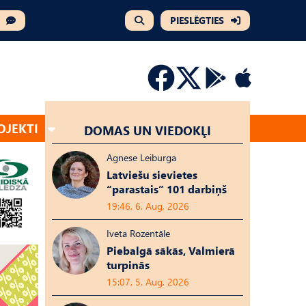
PIESLĒGTIES
OJEKTI
DOMAS UN VIEDOKĻI
Agnese Leiburga
Latviešu sievietes
“parastais” 101 darbiņš
19:46, 6. Aug, 2026
Iveta Rozentāle
Piebalgā sākās, Valmierā
turpinās
15:07, 5. Aug, 2026