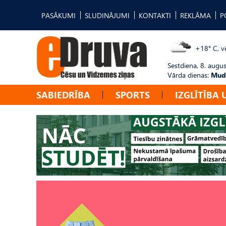
PASĀKUMI
SLUDINĀJUMI
KONTAKTI
REKLĀMA
P
+18° C, vē
Sestdiena, 8. augus
Vārda dienas:
Mudī
SABIEDRĪBA
SPORTS
IZGLĪTĪBA 