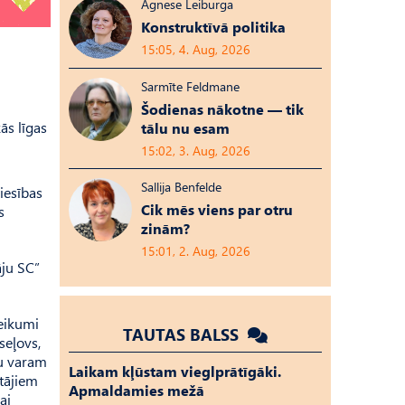
Agnese Leiburga
Konstruktīvā politika
15:05, 4. Aug, 2026
Sarmīte Feldmane
Šodienas nākotne — tik
ās līgas
tālu nu esam
15:02, 3. Aug, 2026
Sallija Benfelde
iesības
Cik mēs viens par otru
s
zinām?
15:01, 2. Aug, 2026
āju SC”
teikumi
TAUTAS BALSS
seļovs,
ju varam
Laikam kļūstam vieglprātīgāki.
ētājiem
Apmaldamies mežā
ai