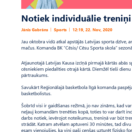
Notiek individuālie treniņi
Jānis Gabrāns
Sports
12:19, 22. Nov, 2020
Jau oktobra vidū atkal apstājās Latvijas sporta dzīve, 
mačus. Komanda BK “Cēsis/ Cēsu Sporta skola” sezonā 
Atjaunotajā Latvijas Kausa izcīņā pirmajā kārtās abās 
cēsniekiem piedalīties otrajā kārtā. Diemžēl tieši dien
pārtraukums.
Savukārt Reģionālajā basketbola līgā komanda paspēja 
basketbolistus.
Šobrīd visi ir gaidīšanas režīmā, jo nav zināms, kad var
neļauj komandām trenēties kopā, toties to var darīt in
darbs notiek, ievērojot noteikumus, treniņā var būt tren
strādāt. Katram atvēlam aptuveni 30 minūtes, tad divu
esam vienojušies, ka viņi paši cenšas uzturēt fizisko fo