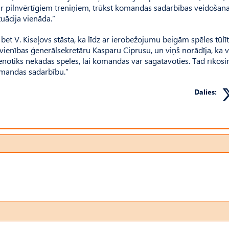
r pilnvērtīgiem treniņiem, trūkst komandas sadarbības veidošana
­ācija vienāda.”
et V. Kiseļovs stāsta, ka līdz ar ierobežojumu beigām spēles tūlīt
avienības ģenerālsekretāru Kasparu Ciprusu, un viņš norādīja, ka 
nenotiks nekādas spēles, lai komandas var sagatavoties. Tad rīkos
komandas sadarbību.”
Dalies: