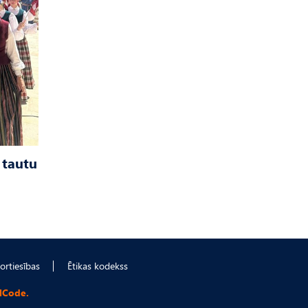
 tautu
ortiesības
Ētikas kodekss
lCode.