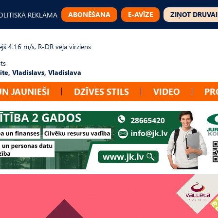
ABONĒŠANA
E-AVĪZE
ZIŅOT DRUVAI
OLITISKĀ REKLĀMA
jš 4.16 m/s, R-DR vēja virziens
ts
te, Vladislavs, Vladislava
UN JAUNIEŠI
DZĪVES STILS
VIDEO
PR