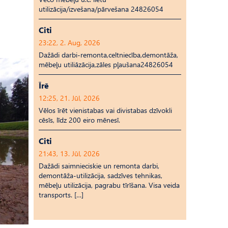
utilizācija/izvešana/pārvešana 24826054
Citi
23:22, 2. Aug, 2026
Dažādi darbi-remonta,celtniecība,demontāža,
mēbeļu utiliāzācija,zāles pļaušana24826054
Īrē
12:25, 21. Jūl, 2026
Vēlos īrēt vienistabas vai divistabas dzīvokli
cēsīs, līdz 200 eiro mēnesī.
Citi
21:43, 13. Jūl, 2026
Dažādi saimnieciskie un remonta darbi,
demontāža-utilizācija, sadzīves tehnikas,
mēbeļu utilizācija, pagrabu tīrīšana. Visa veida
transports. […]