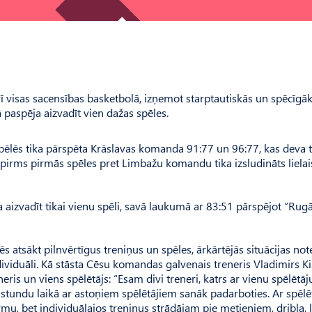
arī visas sacensības basketbolā, izņemot starptautiskās un spēcīgāk
paspēja aizvadīt vien dažas spēles.
spēlēs tika pārspēta Krāslavas komanda 91:77 un 96:77, kas deva t
u pirms pirmās spēles pret Limbažu komandu tika izsludināts lielai
aizvadīt tikai vienu spēli, savā laukumā ar 83:51 pārspējot “Rug
ēs atsākt pilnvērtīgus treniņus un spēles, ārkārtējās situācijas no
dividuāli. Kā stāsta Cēsu komandas galvenais treneris Vladimirs Ki
eris un viens spēlētājs: “Esam divi treneri, katrs ar vienu spēlētā
 stundu laikā ar astoņiem spēlētājiem sanāk padarboties. Ar spēl
rmu, bet individuālajos treniņus strādājam pie metieniem, dribla, l