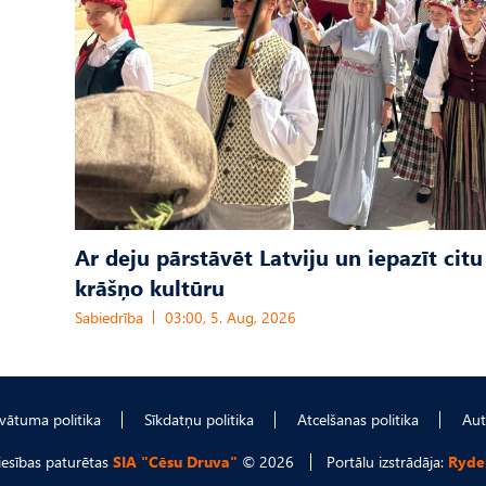
Ar deju pārstāvēt Latviju un iepazīt citu
krāšņo kultūru
Sabiedrība
03:00, 5. Aug, 2026
ivātuma politika
Sīkdatņu politika
Atcelšanas politika
Aut
tiesības paturētas
SIA "Cēsu Druva"
© 2026
Portālu izstrādāja:
Ryde