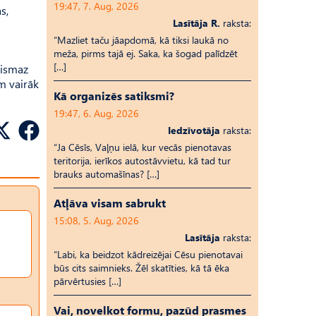
19:47, 7. Aug, 2026
s,
Lasītāja R.
raksta:
“Mazliet taču jāapdomā, kā tiksi laukā no
meža, pirms tajā ej. Saka, ka šogad palīdzēt
[…]
vismaz
im vairāk
Kā organizēs satiksmi?
19:47, 6. Aug, 2026
Iedzīvotāja
raksta:
“Ja Cēsīs, Vaļņu ielā, kur vecās pienotavas
teritorija, ierīkos autostāvvietu, kā tad tur
brauks automašīnas? […]
Atļāva visam sabrukt
15:08, 5. Aug, 2026
Lasītāja
raksta:
“Labi, ka beidzot kādreizējai Cēsu pienotavai
būs cits saimnieks. Žēl skatīties, kā tā ēka
pārvērtusies […]
Vai, novelkot formu, pazūd prasmes