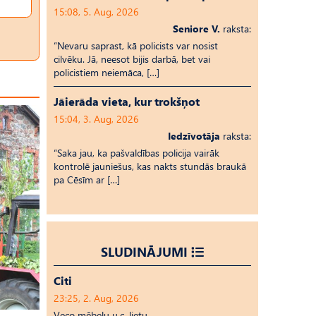
15:08, 5. Aug, 2026
Seniore V.
raksta:
“Nevaru saprast, kā policists var nosist
cilvēku. Jā, neesot bijis darbā, bet vai
policistiem neiemāca, […]
Jāierāda vieta, kur trokšņot
15:04, 3. Aug, 2026
Iedzīvotāja
raksta:
“Saka jau, ka pašvaldības policija vairāk
kontrolē jauniešus, kas nakts stundās braukā
pa Cēsīm ar […]
SLUDINĀJUMI
Citi
23:25, 2. Aug, 2026
Veco mēbeļu u.c. lietu