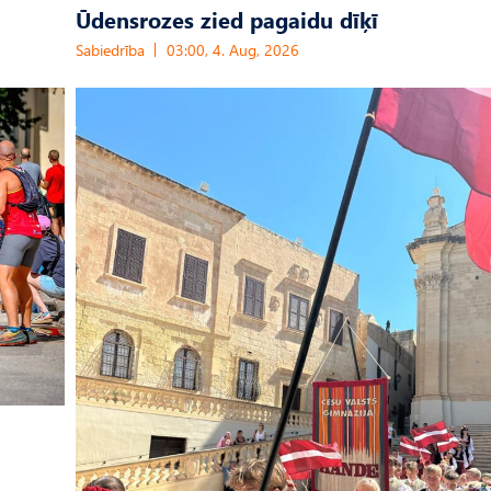
Ūdensrozes zied pagaidu dīķī
Sabiedrība
03:00, 4. Aug, 2026