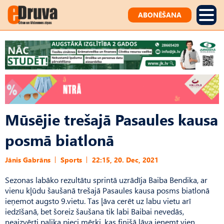
ABONĒŠANA
Mūsējie trešajā Pasaules kausa
posmā biatlonā
Jānis Gabrāns
Sports
22:15, 20. Dec, 2021
Sezonas labāko rezultātu sprintā uzrādīja Baiba Bendika, ar
vienu kļūdu šaušanā trešajā Pasaules kausa posms biatlonā
ieņemot augsto 9.vietu. Tas ļāva cerēt uz labu vietu arī
iedzīšanā, bet šoreiz šaušana tik labi Baibai nevedās,
neaizvērti palika pieci mērķi, kas finišā ļāva ieņemt vien