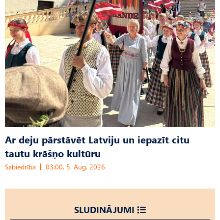
Ar deju pārstāvēt Latviju un iepazīt citu
tautu krāšņo kultūru
Sabiedrība
03:00, 5. Aug, 2026
SLUDINĀJUMI