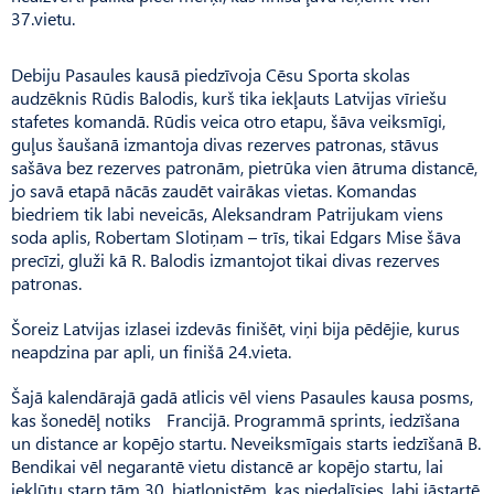
37.vietu.
Debiju Pasaules kausā piedzīvoja Cēsu Sporta skolas
audzēknis Rūdis Balodis, kurš tika iekļauts Latvijas vīriešu
stafetes komandā. Rūdis veica otro etapu, šāva veiksmīgi,
guļus šaušanā izmantoja divas rezerves pat­ronas, stāvus
sašāva bez rezerves patronām, pietrūka vien ātruma distancē,
jo savā etapā nācās zaudēt vairākas vietas. Komandas
biedriem tik labi neveicās, Aleksandram Patrijukam viens
soda aplis, Robertam Slotiņam – trīs, tikai Edgars Mise šāva
precīzi, gluži kā R. Balodis izmantojot tikai divas rezerves
patronas.
Šoreiz Latvijas izlasei izdevās finišēt, viņi bija pēdējie, kurus
neapdzina par apli, un finišā 24.vieta.
Šajā kalendārajā gadā atlicis vēl viens Pasaules kausa posms,
kas šonedēļ notiks Francijā. Programmā sprints, iedzīšana
un distance ar kopējo startu. Neveiksmīgais starts iedzīšanā B.
Bendikai vēl negarantē vietu distancē ar kopējo startu, lai
iekļūtu starp tām 30. biatlonistēm, kas piedalīsies, labi jāstartē