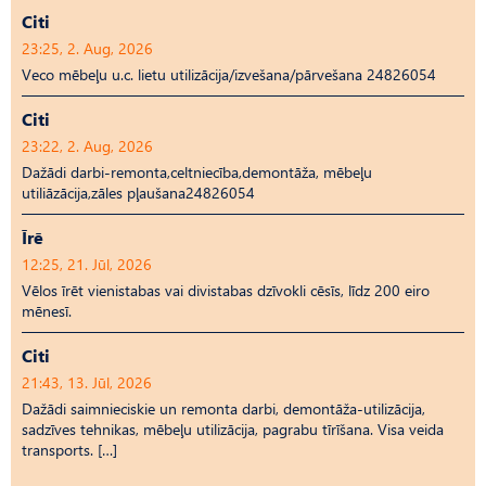
Citi
23:25, 2. Aug, 2026
Veco mēbeļu u.c. lietu utilizācija/izvešana/pārvešana 24826054
Citi
23:22, 2. Aug, 2026
Dažādi darbi-remonta,celtniecība,demontāža, mēbeļu
utiliāzācija,zāles pļaušana24826054
Īrē
12:25, 21. Jūl, 2026
Vēlos īrēt vienistabas vai divistabas dzīvokli cēsīs, līdz 200 eiro
mēnesī.
Citi
21:43, 13. Jūl, 2026
Dažādi saimnieciskie un remonta darbi, demontāža-utilizācija,
sadzīves tehnikas, mēbeļu utilizācija, pagrabu tīrīšana. Visa veida
transports. […]