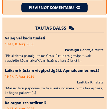
PIEVIENOT KOMENTĀRU
TAUTAS BALSS
Vajag vēl kādu tualeti
19:47, 8. Aug, 2026
Pastaigu cienītāja
raksta:
“Pie skaistās pastaigu takas Cēsīs, Pirtupītes graviņā tuvāk
vajadzētu kādas labierīcības. Īpaši jau karstā laikā […]
Laikam kļūstam vieglprātīgāki. Apmaldamies mežā
19:47, 7. Aug, 2026
Lasītāja R.
raksta:
“Mazliet taču jāapdomā, kā tiksi laukā no meža, pirms tajā ej. Saka,
ka šogad palīdzēt […]
Kā organizēs satiksmi?
19:47, 6. Aug, 2026