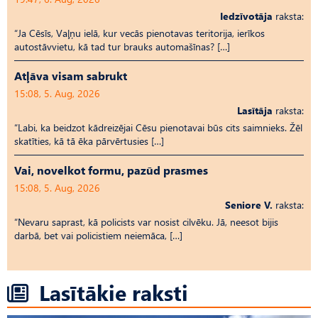
Iedzīvotāja
raksta:
“Ja Cēsīs, Vaļņu ielā, kur vecās pienotavas teritorija, ierīkos
autostāvvietu, kā tad tur brauks automašīnas? […]
Atļāva visam sabrukt
15:08, 5. Aug, 2026
Lasītāja
raksta:
“Labi, ka beidzot kādreizējai Cēsu pienotavai būs cits saimnieks. Žēl
skatīties, kā tā ēka pārvērtusies […]
Vai, novelkot formu, pazūd prasmes
15:08, 5. Aug, 2026
Seniore V.
raksta:
“Nevaru saprast, kā policists var nosist cilvēku. Jā, neesot bijis
darbā, bet vai policistiem neiemāca, […]
Lasītākie raksti