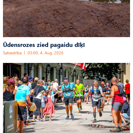
Ūdensrozes zied pagaidu dīķī
Sabiedrība
03:00, 4. Aug, 2026