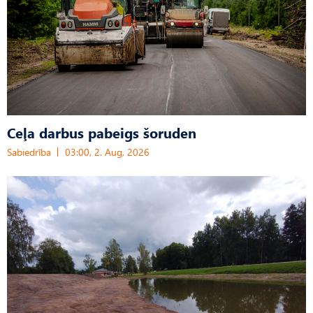
Ceļa darbus pabeigs šoruden
Sabiedrība
03:00, 2. Aug, 2026