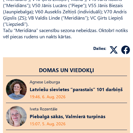
(“Meridiāns”); V50 Jānis Lucāns (“Piepe”); V55 Jānis Biezais
(Jaunpiebalga); V60 Auseklis Zeltiņš (individuāli); V70 Andris
Ģipslis (ZS); VB Valdis Linde (“Meridiāns”); VC Ģirts Liepiņš
(“Liepziedi”).
Taču “Meridiāna” sacensību sezona nebeidzas. Oktobrī notiks
vēl piecas rudens un nakts kārtas.
Dalies:
DOMAS UN VIEDOKĻI
Agnese Leiburga
Latviešu sievietes “parastais” 101 darbiņš
19:46, 6. Aug, 2026
Iveta Rozentāle
Piebalgā sākās, Valmierā turpinās
15:07, 5. Aug, 2026