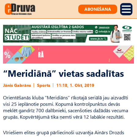
ABONĒŠANA
“Meridiānā” vietas sadalītas
Jānis Gabrāns
Sports
11:18, 1. Okt, 2019
Orientēšanās kluba “Meridiāns” rīkotajā seriālā jau aizvadīti
visi 25 ieplānotie posmi. Kopumā kontrolpunktus devās
meklēt gandrīz 700 dalībnieki, sacenšoties dažādās vecuma
grupās. Kopvērtējumā tika ņemti vērā 12 labākie rezultāti.
Vīriešiem elites grupā pārliecinoši uzvarēja Ainārs Drozds