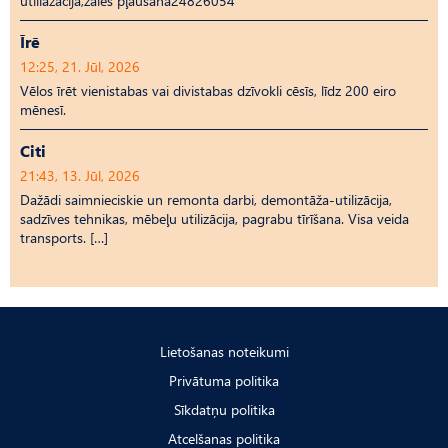
utiliāzācija,zāles pļaušana24826054
Īrē
12:25, 21. Jūl, 2026
Vēlos īrēt vienistabas vai divistabas dzīvokli cēsīs, līdz 200 eiro
mēnesī.
Citi
21:43, 13. Jūl, 2026
Dažādi saimnieciskie un remonta darbi, demontāža-utilizācija,
sadzīves tehnikas, mēbeļu utilizācija, pagrabu tīrīšana. Visa veida
transports. […]
Lietošanas noteikumi
Privātuma politika
Sīkdatņu politika
Atcelšanas politika