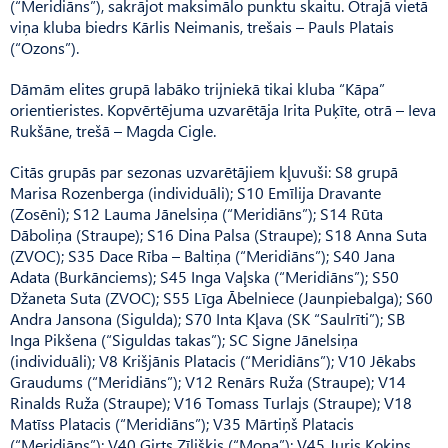
(“Meridiāns”), sakrājot maksimālo punktu skaitu. Otrajā vietā
viņa kluba biedrs Kārlis Neimanis, trešais – Pauls Platais
(“Ozons”).
Dāmām elites grupā labāko trijniekā tikai kluba “Kāpa”
orientieristes. Kopvērtējuma uzvarētāja Irita Puķīte, otrā – Ieva
Rukšāne, trešā – Magda Cigle.
Citās grupās par sezonas uzvarētājiem kļuvuši: S8 grupā
Marisa Rozenberga (individuāli); S10 Emīlija Dravante
(Zosēni); S12 Lauma Jānelsiņa (“Meridiāns”); S14 Rūta
Dāboliņa (Straupe); S16 Dina Palsa (Straupe); S18 Anna Suta
(ZVOC); S35 Dace Rība – Baltiņa (“Meridiāns”); S40 Jana
Adata (Burkānciems); S45 Inga Vaļska (“Meridiāns”); S50
Džaneta Suta (ZVOC); S55 Līga Ābelniece (Jaunpiebalga); S60
Andra Jansona (Sigulda); S70 Inta Kļava (SK “Saulrīti”); SB
Inga Pikšena (“Siguldas takas”); SC Signe Jānelsiņa
(individuāli); V8 Krišjānis Platacis (“Meridiāns”); V10 Jēkabs
Graudums (“Meridiāns”); V12 Renārs Ruža (Straupe); V14
Rinalds Ruža (Straupe); V16 Tomass Turlajs (Straupe); V18
Matīss Platacis (“Meridiāns”); V35 Mārtiņš Platacis
(“Meridiāns”); V40 Ģirts Zīlišķis (“Mona”); V45 Juris Kokins