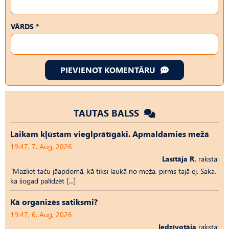
VĀRDS *
PIEVIENOT KOMENTĀRU
TAUTAS BALSS
Laikam kļūstam vieglprātīgāki. Apmaldamies mežā
19:47, 7. Aug, 2026
Lasītāja R.
raksta:
“Mazliet taču jāapdomā, kā tiksi laukā no meža, pirms tajā ej. Saka,
ka šogad palīdzēt […]
Kā organizēs satiksmi?
19:47, 6. Aug, 2026
Iedzīvotāja
raksta: