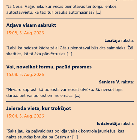
“Ja Cēsīs, Vaļņu ielā, kur vecās pienotavas teritorija, ierīkos
autostāvvietu, kā tad tur brauks automašīnas? […]
Atļāva visam sabrukt
15:08, 5. Aug, 2026
Lasītāja
raksta:
“Labi, ka beidzot kādreizējai Cēsu pienotavai būs cits saimnieks. Žēl
skatīties, kā tā ēka pārvērtusies […]
Vai, novelkot formu, pazūd prasmes
15:08, 5. Aug, 2026
Seniore V.
raksta:
“Nevaru saprast, kā policists var nosist cilvēku. Jā, neesot bijis
darbā, bet vai policistiem neiemāca, […]
Jāierāda vieta, kur trokšņot
15:04, 3. Aug, 2026
Iedzīvotāja
raksta:
“Saka jau, ka pašvaldības policija vairāk kontrolē jauniešus, kas
nakts stundās braukā pa Cēsīm ar […]