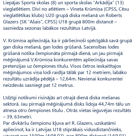
Liepājas Sporta skolas (8) un sporta skolas “Arkādija” (13)
vieglatlētiem. Divi no atlētiem – Vineta Krūmiņa (CPSS, Cēsu
vieglatlētikas klubs) U20 grupā diska mešanā un Roberts
Glazers (SK “Ašais”, CPSS) U18 grupā 800m distancē –
sasniedza sezonas labākos rezultātus Latvijā.
V. Krūmiņa apliecināja, ka ir pārliecinoši spēcīgākā savā grupā
gan diska mešanā, gan lodes grūšanā. Sacensības lodes
grūšanā notika čempionāta pirmajā dienā, un jau pirmajā
mēģinājumā V.Krūmiņa konkurentēm apliecināja savas
pretenzijas uz čempiones titulu. Visos četros ieskaitītajos
mēģinājumos viņa lodi raidīja tālāk par 12 metriem, labāko
rezultātu uzrādīja pēdējā – 12,64m. Nevienai konkurentei
neizdevās sasniegt pat 12 metrus.
Līdzīgi notikumi risinājās arī otrajā dienā diska mešanas
sektorā. Jau pirmajā mēģinājumā disks lidoja 44,74m tālu un
atnesa otro čempiones titulu . Otrās vietas ieguvējas rezultāts
– 39, 63metri.
Par divkāršu čempionu kļuva arī R. Glazers, uzskatāmi
apliecinot, ka ir Latvijas U18 stiprākais vidusdistančnieks,
uzvarot gan 1500m (4:08,02), gan 800m distancē (1:59,01).