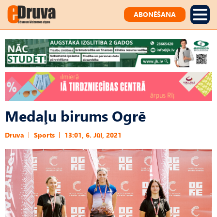
ABONĒŠANA
Medaļu birums Ogrē
Druva
Sports
13:01, 6. Jūl, 2021