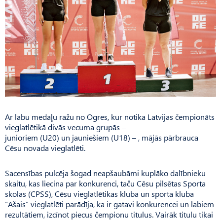
Ar labu medaļu ražu no Ogres, kur notika Latvijas čempionāts
vieglatlētikā divās vecuma grupās –
junioriem (U20) un jauniešiem (U18) – , mājās pārbrauca
Cēsu novada vieglatlēti.
Sacensības pulcēja šogad neapšaubāmi kuplāko dalībnieku
skaitu, kas liecina par konkurenci, taču Cēsu pilsētas Sporta
skolas (CPSS), Cēsu vieglatlētikas kluba un sporta kluba
“Ašais” vieglatlēti parādīja, ka ir gatavi konkurencei un labiem
rezultātiem, izcīnot piecus čempionu titulus. Vairāk titulu tikai