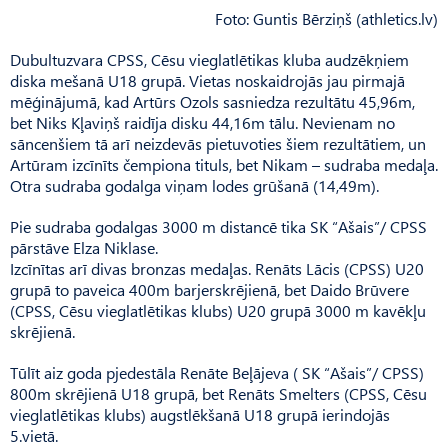
Foto: Guntis Bērziņš (athletics.lv)
Dubultuzvara CPSS, Cēsu viegl­atlētikas kluba audzēkņiem
diska mešanā U18 grupā. Vietas noskaidrojās jau pirmajā
mēģinājumā, kad Artūrs Ozols sasniedza rezultātu 45,96m,
bet Niks Kļaviņš raidīja disku 44,16m tālu. Nevienam no
sāncenšiem tā arī neizdevās pietuvoties šiem rezultātiem, un
Artūram izcīnīts čempiona tituls, bet Nikam – sudraba medaļa.
Otra sudraba godalga viņam lodes grūšanā (14,49m).
Pie sudraba godalgas 3000 m distancē tika SK “Ašais”/ CPSS
pārstāve Elza Niklase.
Izcīnītas arī divas bronzas medaļas. Renāts Lācis (CPSS) U20
grupā to paveica 400m barjerskrējienā, bet Daido Brūvere
(CPSS, Cēsu vieglatlētikas klubs) U20 grupā 3000 m kavēkļu
skrējienā.
Tūlīt aiz goda pjedestāla Renāte Beļājeva ( SK “Ašais”/ CPSS)
800m skrējienā U18 grupā, bet Renāts Smelters (CPSS, Cēsu
vieglatlētikas klubs) augstlēkšanā U18 grupā ierindojās
5.vietā.