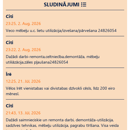
SLUDINĀJUMI
Citi
23:25, 2. Aug, 2026
Veco mēbeļu u.c. lietu utilizācija/izvešana/pārvešana 24826054
Citi
23:22, 2. Aug, 2026
Dažādi darbi-remonta,celtniecība,demontāža, mēbeļu
utiliāzācija,zāles pļaušana24826054
Īrē
12:25, 21. Jūl, 2026
Vēlos īrēt vienistabas vai divistabas dzīvokli cēsīs, līdz 200 eiro
mēnesī.
Citi
21:43, 13. Jūl, 2026
Dažādi saimnieciskie un remonta darbi, demontāža-utilizācija,
sadzīves tehnikas, mēbeļu utilizācija, pagrabu tīrīšana. Visa veida