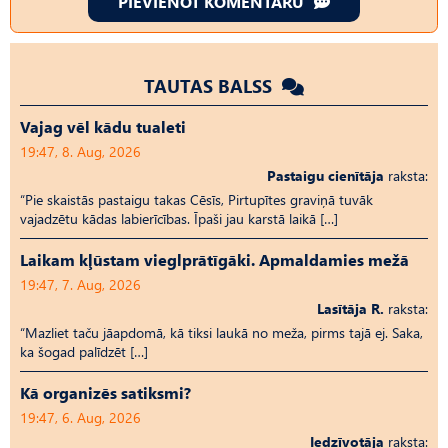
PIEVIENOT KOMENTĀRU
TAUTAS BALSS
Vajag vēl kādu tualeti
19:47, 8. Aug, 2026
Pastaigu cienītāja
raksta:
“Pie skaistās pastaigu takas Cēsīs, Pirtupītes graviņā tuvāk
vajadzētu kādas labierīcības. Īpaši jau karstā laikā […]
Laikam kļūstam vieglprātīgāki. Apmaldamies mežā
19:47, 7. Aug, 2026
Lasītāja R.
raksta:
“Mazliet taču jāapdomā, kā tiksi laukā no meža, pirms tajā ej. Saka,
ka šogad palīdzēt […]
Kā organizēs satiksmi?
19:47, 6. Aug, 2026
Iedzīvotāja
raksta: