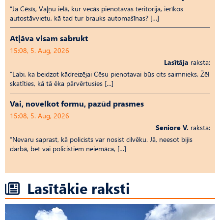
“Ja Cēsīs, Vaļņu ielā, kur vecās pienotavas teritorija, ierīkos
autostāvvietu, kā tad tur brauks automašīnas? […]
Atļāva visam sabrukt
15:08, 5. Aug, 2026
Lasītāja
raksta:
“Labi, ka beidzot kādreizējai Cēsu pienotavai būs cits saimnieks. Žēl
skatīties, kā tā ēka pārvērtusies […]
Vai, novelkot formu, pazūd prasmes
15:08, 5. Aug, 2026
Seniore V.
raksta:
“Nevaru saprast, kā policists var nosist cilvēku. Jā, neesot bijis
darbā, bet vai policistiem neiemāca, […]
Lasītākie raksti