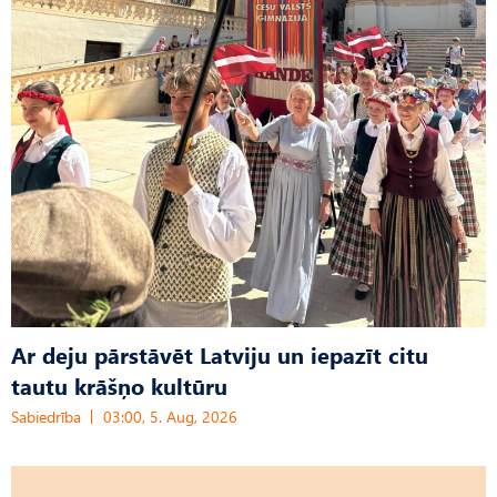
Ar deju pārstāvēt Latviju un iepazīt citu
tautu krāšņo kultūru
Sabiedrība
03:00, 5. Aug, 2026