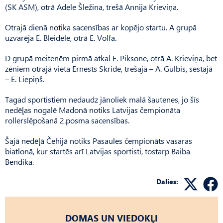
(SK ASM), otrā Adele Šležina, trešā Annija Krieviņa.
Otrajā dienā notika sacensības ar kopējo startu. A grupā
uzvarēja E. Bleidele, otrā E. Volfa.
D grupā meitenēm pirmā atkal E. Piksone, otrā A. Krieviņa, bet
zēniem otrajā vieta Ernests Skride, trešajā – A. Gulbis, sestajā
– E. Liepiņš.
Tagad sportistiem nedaudz jānoliek malā šautenes, jo šīs
nedēļas nogalē Madonā notiks Latvijas čempionāta
rollerslēpošanā 2.posma sacensības.
Šajā nedēļā Čehijā notiks Pasaules čempionāts vasaras
biatlonā, kur startēs arī Latvijas sportisti, tostarp Baiba
Bendika.
Dalies:
DOMAS UN VIEDOKĻI