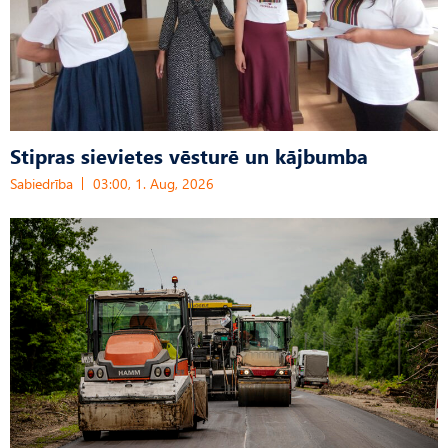
Stipras sievietes vēsturē un kājbumba
Sabiedrība
03:00, 1. Aug, 2026