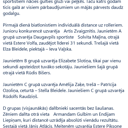
sportistiem nācies gulties gluži vai peļķēs. Taču katrs godam
ticis galā ar visiem pārbaudījumiem un mājās pārvests daudz
godalgu.
Pirmajā dienā biatlonistiem individuālā distance uz rolleriem.
Junioru konkurencē uzvarēja Artis Zvaigznītis. Jaunietēm A
grupā uzvarēja Daugavpils sportiste Solvita Maļina, otrajā
vietā Estere Volfa, zaudējot līderei 31 sekundi. Trešajā vietā
Elza Bleidele, piektajā – Ieva Vaļska.
Jaunietēm B grupā uzvarēja Elizabete Slotiņa, tikai par vienu
sekundi apsteidzot tuvāko sekotāju. Jauniešiem šajā grupā
otrajā vietā Rūdis Bišers.
Jaunietēm C grupā uzvarēja Amēlija Zaķe, trešā – Patrīcija
Ozoliņa, ceturtā – Stella Bleidele. Jauniešiem C grupā uzvarēja
Rūdolfs Raudziņš.
D grupas (visjaunākās) dalībnieki sacentās bez šaušanas.
Zēniem dalīta otrā vieta Ar­mandam Gulbim un Endijam
Liepiņam, kuri distancē uzrādīja absolūti vienādu rezultātu.
Sestajā vietā Jānis Atlācis. Meitenēm uzvarēja Estere Piksone