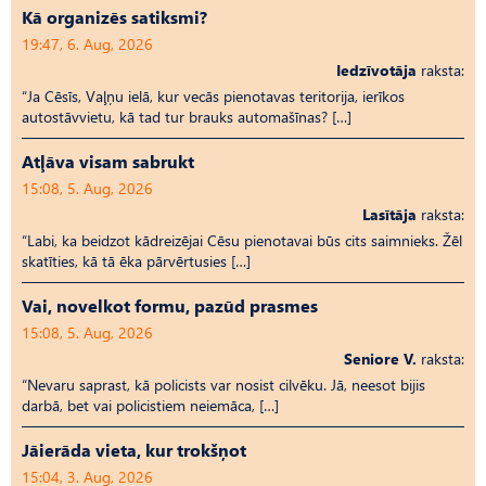
Kā organizēs satiksmi?
19:47, 6. Aug, 2026
Iedzīvotāja
raksta:
“Ja Cēsīs, Vaļņu ielā, kur vecās pienotavas teritorija, ierīkos
autostāvvietu, kā tad tur brauks automašīnas? […]
Atļāva visam sabrukt
15:08, 5. Aug, 2026
Lasītāja
raksta:
“Labi, ka beidzot kādreizējai Cēsu pienotavai būs cits saimnieks. Žēl
skatīties, kā tā ēka pārvērtusies […]
Vai, novelkot formu, pazūd prasmes
15:08, 5. Aug, 2026
Seniore V.
raksta:
“Nevaru saprast, kā policists var nosist cilvēku. Jā, neesot bijis
darbā, bet vai policistiem neiemāca, […]
Jāierāda vieta, kur trokšņot
15:04, 3. Aug, 2026