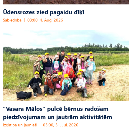
Ūdensrozes zied pagaidu dīķī
Sabiedrība
03:00, 4. Aug, 2026
“Vasara Mālos” pulcē bērnus radošam
piedzīvojumam un jautrām aktivitātēm
Izglītība un jaunieši
03:00, 31. Jūl, 2026