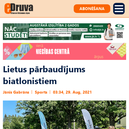
ABONĒŠANA
Lietus pārbaudījums
biatlonistiem
Jānis Gabrāns
Sports
03:34, 29. Aug, 2021