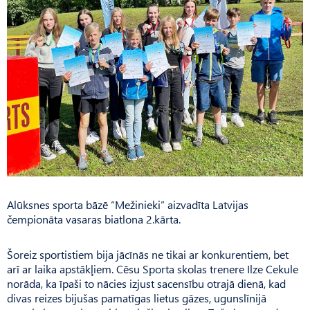
Alūksnes sporta bāzē “Mežinieki” aizvadīta Latvijas
čempionāta vasaras biatlona 2.kārta.
Šoreiz sportistiem bija jācīnās ne tikai ar konkurentiem, bet
arī ar laika apstākļiem. Cēsu Sporta skolas trenere Ilze Cekule
norāda, ka īpaši to nācies izjust sacensību otrajā dienā, kad
divas reizes bijušas pamatīgas lietus gāzes, ugunslīnijā