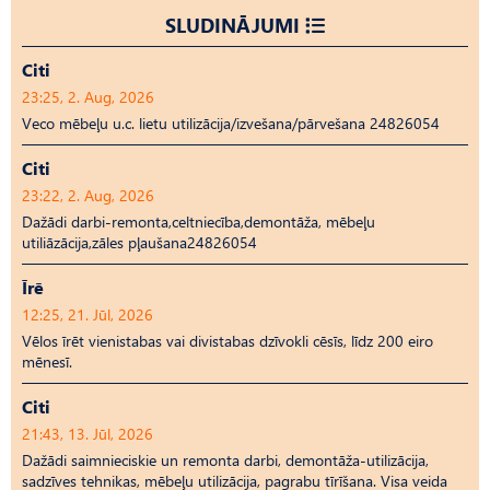
SLUDINĀJUMI
Citi
23:25, 2. Aug, 2026
Veco mēbeļu u.c. lietu utilizācija/izvešana/pārvešana 24826054
Citi
23:22, 2. Aug, 2026
Dažādi darbi-remonta,celtniecība,demontāža, mēbeļu
utiliāzācija,zāles pļaušana24826054
Īrē
12:25, 21. Jūl, 2026
Vēlos īrēt vienistabas vai divistabas dzīvokli cēsīs, līdz 200 eiro
mēnesī.
Citi
21:43, 13. Jūl, 2026
Dažādi saimnieciskie un remonta darbi, demontāža-utilizācija,
sadzīves tehnikas, mēbeļu utilizācija, pagrabu tīrīšana. Visa veida