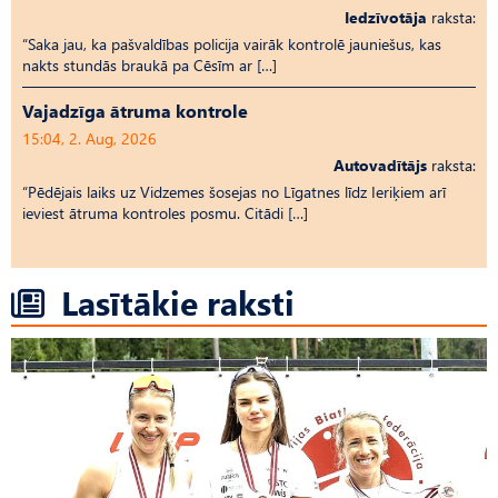
Iedzīvotāja
raksta:
“Saka jau, ka pašvaldības policija vairāk kontrolē jauniešus, kas
nakts stundās braukā pa Cēsīm ar […]
Vajadzīga ātruma kontrole
15:04, 2. Aug, 2026
Autovadītājs
raksta:
“Pēdējais laiks uz Vid­ze­mes šosejas no Līgatnes līdz Ieriķiem arī
ieviest ātruma kontroles posmu. Citādi […]
Lasītākie raksti