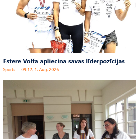
Estere Volfa apliecina savas līderpozīcijas
Sports
09:12, 1. Aug, 2026