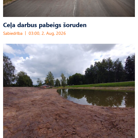
Ceļa darbus pabeigs šoruden
Sabiedrība
03:00, 2. Aug, 2026