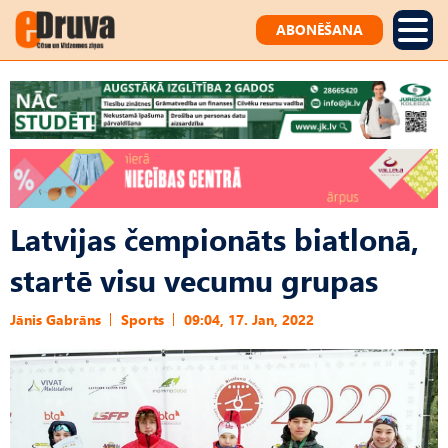
ABONĒŠANA
Latvijas čempionāts biatlonā,
startē visu vecumu grupas
Jānis Gabrāns
Sports
09:04, 17. Jan, 2022