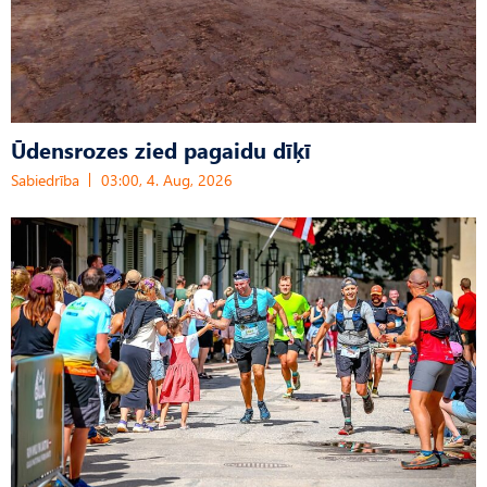
Ūdensrozes zied pagaidu dīķī
Sabiedrība
03:00, 4. Aug, 2026