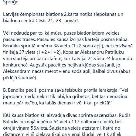
Sproģe.
Latvijas čempionāta biatlonā 2.kārta notiks slēpošanas un
biatlona centrā Cēsīs 21.-23. janvārī.
Vēl nedaudz par to, kā mūsu puses biatlonistiem veicies
pasaules trasēs. Pasaules kausa izcīņas kārtējā posmā Baiba
Bendika sprintā ieņēma 38.vietu (1+2 soda apļi), bet iedzīšanā
finišēja 37.vietā (1+2+1+2). Kopā ar Aleksandru Patrijuku
viņa startēja arī pāru stafetē, kur Latvijai 21.vieta 24 komandu
konkurencē. Augstāk pacelties neļāva kļūdas šaušanā, jo
Aleksandram nācās mērot vienu soda apli, Baibai divus (abus
pēdējā šautuvē).
B. Bendika pēc šī posma savā feisbuka profilā ierakstīja: “Vēl
joprojām mērķi nekrīt tik labi, kā gribētos, bet tas nemazina
manu pārliecību, ka labās dienas ir vēl tikai priekšā!”
IBU kausā biatlonisti aizvadīja divas sprinta sacensības. Rūdis
Balodis pirmajā ieņēma 64.vietu 117 dalībnieku vidū, bet
otrajā viņam 56.vieta. Šaušana veicās atzīstami, katrā no
distancēm viņš pieļāva tikai pa vienai kļūdai, vēl tik atliek