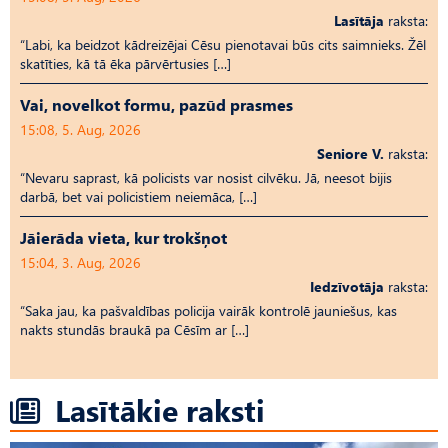
Lasītāja
raksta:
“Labi, ka beidzot kādreizējai Cēsu pienotavai būs cits saimnieks. Žēl
skatīties, kā tā ēka pārvērtusies […]
Vai, novelkot formu, pazūd prasmes
15:08, 5. Aug, 2026
Seniore V.
raksta:
“Nevaru saprast, kā policists var nosist cilvēku. Jā, neesot bijis
darbā, bet vai policistiem neiemāca, […]
Jāierāda vieta, kur trokšņot
15:04, 3. Aug, 2026
Iedzīvotāja
raksta:
“Saka jau, ka pašvaldības policija vairāk kontrolē jauniešus, kas
nakts stundās braukā pa Cēsīm ar […]
Lasītākie raksti