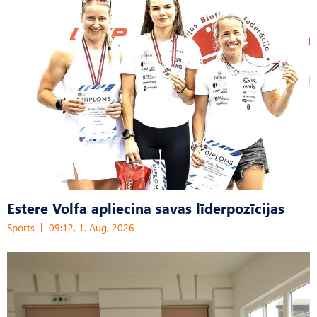
Estere Volfa apliecina savas līderpozīcijas
Sports
09:12, 1. Aug, 2026