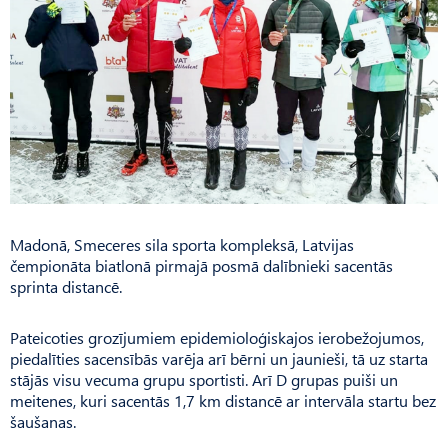
Madonā, Smeceres sila sporta kompleksā, Latvijas
čempionāta biatlonā pirmajā posmā dalībnieki sacentās
sprinta distancē.
Pateicoties grozījumiem epidemioloģiskajos ierobežojumos,
piedalīties sacensībās varēja arī bērni un jaunieši, tā uz starta
stājās visu vecuma grupu sportisti. Arī D grupas puiši un
meitenes, kuri sacentās 1,7 km distancē ar intervāla startu bez
šau­šanas.