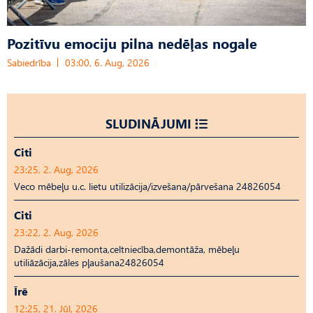
Pozitīvu emociju pilna nedēļas nogale
Sabiedrība
03:00, 6. Aug, 2026
SLUDINĀJUMI
Citi
23:25, 2. Aug, 2026
Veco mēbeļu u.c. lietu utilizācija/izvešana/pārvešana 24826054
Citi
23:22, 2. Aug, 2026
Dažādi darbi-remonta,celtniecība,demontāža, mēbeļu
utiliāzācija,zāles pļaušana24826054
Īrē
12:25, 21. Jūl, 2026