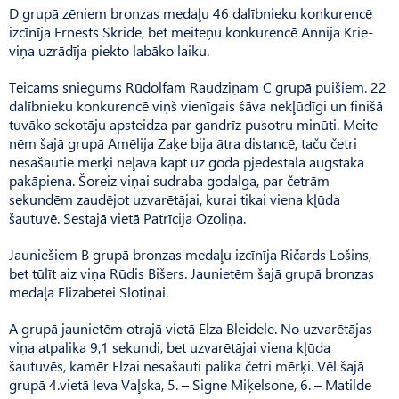
D grupā zēniem bronzas medaļu 46 dalībnieku konkurencē
izcīnīja Ernests Skride, bet meiteņu konkurencē Annija Krie­
viņa uzrādīja piekto labāko laiku.
Teicams sniegums Rūdolfam Raudziņam C grupā puišiem. 22
dalībnieku konkurencē viņš vienīgais šāva nekļūdīgi un finišā
tuvāko sekotāju apsteidza par gandrīz pusotru minūti. Meite­
nēm šajā grupā Amēlija Zaķe bija ātra distancē, taču četri
nesašautie mērķi neļāva kāpt uz goda pjedestāla augstākā
pakāpiena. Šoreiz viņai sudraba godalga, par četrām
sekundēm zaudējot uzvarētājai, kurai tikai viena kļūda
šautuvē. Sestajā vietā Patrīcija Ozoliņa.
Jauniešiem B grupā bronzas medaļu izcīnīja Ričards Lošins,
bet tūlīt aiz viņa Rūdis Bišers. Jaunietēm šajā grupā bronzas
medaļa Elizabetei Slotiņai.
A grupā jaunietēm otrajā vietā Elza Bleidele. No uzvarētājas
viņa atpalika 9,1 sekundi, bet uzvarētājai viena kļūda
šautuvēs, kamēr Elzai nesašauti palika četri mērķi. Vēl šajā
grupā 4.vietā Ieva Vaļska, 5. – Signe Miķelsone, 6. – Matilde