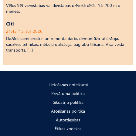
Vēlos īrēt vienistabas vai divistabas dzīvokli cēsīs, līdz 200 eiro
mēnesī.
Citi
21:43, 13. Jūl, 2026
Dažādi saimnieciskie un remonta darbi, demontāža-utilizācija,
sadzīves tehnikas, mēbeļu utilizācija, pagrabu tīrīšana. Visa veida
transports. […]
Lietošanas noteikumi
Privātuma politika
Sīkdatņu politika
Atcelšanas politika
Autortiesības
Ētikas kodekss