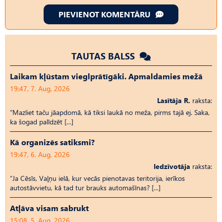
PIEVIENOT KOMENTĀRU
TAUTAS BALSS
Laikam kļūstam vieglprātīgāki. Apmaldamies mežā
19:47, 7. Aug, 2026
Lasītāja R.
raksta:
“Mazliet taču jāapdomā, kā tiksi laukā no meža, pirms tajā ej. Saka,
ka šogad palīdzēt […]
Kā organizēs satiksmi?
19:47, 6. Aug, 2026
Iedzīvotāja
raksta:
“Ja Cēsīs, Vaļņu ielā, kur vecās pienotavas teritorija, ierīkos
autostāvvietu, kā tad tur brauks automašīnas? […]
Atļāva visam sabrukt
15:08, 5. Aug, 2026