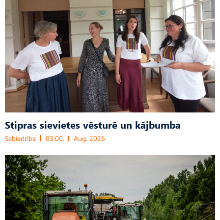
Stipras sievietes vēsturē un kājbumba
Sabiedrība
03:00, 1. Aug, 2026