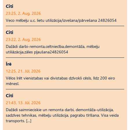
Citi
23:25, 2. Aug, 2026
Veco mēbeļu u.c. lietu utilizācija/izvešana/pārvešana 24826054
Citi
23:22, 2. Aug, 2026
Dažādi darbi-remonta,celtniecība,demontāža, mēbeļu
utiliāzācija,zāles pļaušana24826054
Īrē
12:25, 21. Jūl, 2026
Vēlos īrēt vienistabas vai divistabas dzīvokli cēsīs, līdz 200 eiro
mēnesī.
Citi
21:43, 13. Jūl, 2026
Dažādi saimnieciskie un remonta darbi, demontāža-utilizācija,
sadzīves tehnikas, mēbeļu utilizācija, pagrabu tīrīšana. Visa veida
transports. […]