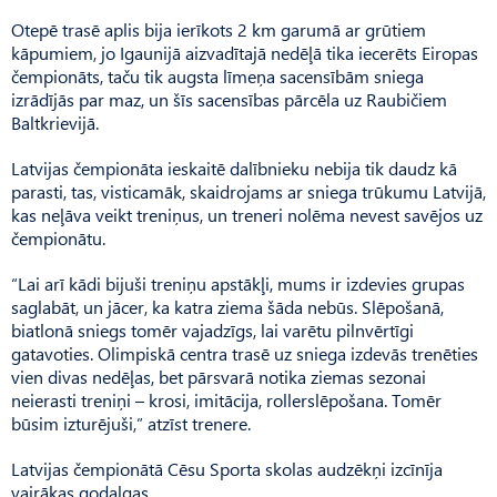
Otepē trasē aplis bija ierīkots 2 km garumā ar grūtiem
kāpumiem, jo Igaunijā aizvadītajā nedēļā tika iecerēts Eiropas
čempionāts, taču tik augsta līmeņa sacensībām sniega
izrādījās par maz, un šīs sacensības pārcēla uz Raubičiem
Baltkrievijā.
Latvijas čempionāta ieskaitē dalībnieku nebija tik daudz kā
parasti, tas, visticamāk, skaidrojams ar sniega trūkumu Latvijā,
kas neļāva veikt treniņus, un treneri nolēma nevest savējos uz
čempionātu.
“Lai arī kādi bijuši treniņu apstākļi, mums ir izdevies grupas
saglabāt, un jācer, ka katra ziema šāda nebūs. Slēpošanā,
biatlonā sniegs tomēr vajadzīgs, lai varētu pilnvērtīgi
gatavoties. Olimpiskā centra trasē uz sniega izdevās trenēties
vien divas nedēļas, bet pārsvarā notika ziemas sezonai
neierasti treniņi – krosi, imitācija, rollerslēpošana. Tomēr
būsim izturējuši,” atzīst trenere.
Latvijas čempionātā Cēsu Sporta skolas audzēkņi izcīnīja
vairākas godalgas.