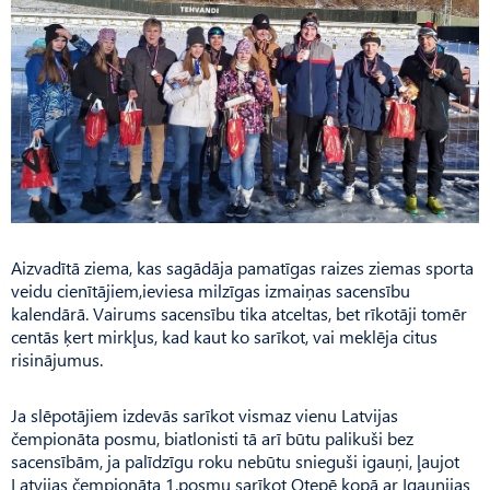
Aizvadītā ziema, kas sagādāja pamatīgas raizes ziemas sporta
veidu cienītājiem,ieviesa milzīgas izmaiņas sacensību
kalendārā. Vairums sacensību tika atceltas, bet rīkotāji tomēr
centās ķert mirkļus, kad kaut ko sarīkot, vai meklēja citus
risinājumus.
Ja slēpotājiem izdevās sarīkot vismaz vienu Latvijas
čempionāta posmu, biatlonisti tā arī būtu palikuši bez
sacensībām, ja palīdzīgu roku nebūtu snieguši igauņi, ļaujot
Latvijas čempionāta 1.posmu sarīkot Otepē kopā ar Igaunijas