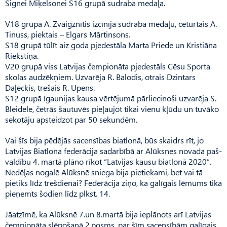
Signei Miķelsonei S16 grupā sudraba medaļa.
V18 grupā A. Zvaigznītis izcīnīja sudraba medaļu, ceturtais A.
Tinuss, piektais – Elgars Mārtinsons.
S18 grupā tūlīt aiz goda pjedestāla Marta Priede un Kristiāna
Riekstiņa.
V20 grupā viss Latvijas čempionāta pjedestāls Cēsu Sporta
skolas audzēkņiem. Uzvarēja R. Balodis, otrais Dzintars
Daļeckis, trešais R. Upens.
S12 grupā Igaunijas kausa vērtējumā pārliecinoši uzvarēja S.
Bleidele, četrās šautuvēs pieļaujot tikai vienu kļūdu un tuvāko
sekotāju apsteidzot par 50 sekundēm.
Vai šīs bija pēdējās sacensības biatlonā, būs skaidrs rīt, jo
Latvijas Biatlona federācija sadarbībā ar Alūksnes novada paš­
valdību 4. martā plāno rīkot “Lat­vijas kausu biatlonā 2020”.
Ne­dēļas nogalē Alūksnē sniega bija pietiekami, bet vai tā
pietiks līdz trešdienai? Federācija ziņo, ka galīgais lēmums tika
pieņemts šodien līdz plkst. 14.
Jāatzīmē, ka Alūksnē 7.un 8.martā bija ieplānots arī Latvijas
čempionāta slēpošanā 2.posms, par šīm sacensībām galīgais