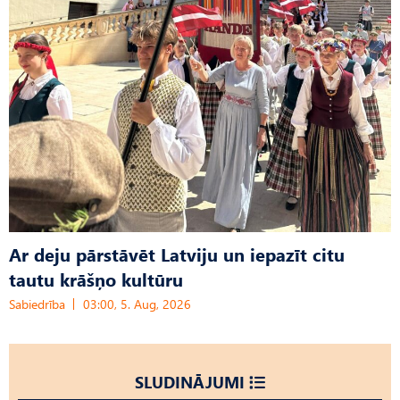
Ar deju pārstāvēt Latviju un iepazīt citu
tautu krāšņo kultūru
Sabiedrība
03:00, 5. Aug, 2026
SLUDINĀJUMI