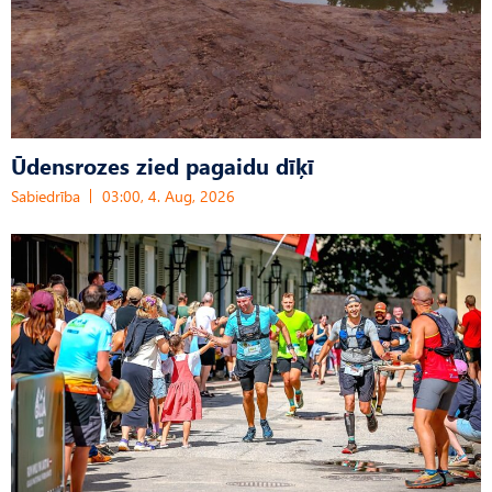
Ūdensrozes zied pagaidu dīķī
Sabiedrība
03:00, 4. Aug, 2026