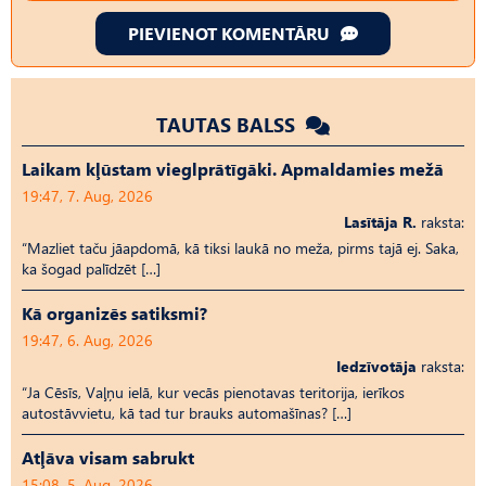
PIEVIENOT KOMENTĀRU
TAUTAS BALSS
Laikam kļūstam vieglprātīgāki. Apmaldamies mežā
19:47, 7. Aug, 2026
Lasītāja R.
raksta:
“Mazliet taču jāapdomā, kā tiksi laukā no meža, pirms tajā ej. Saka,
ka šogad palīdzēt […]
Kā organizēs satiksmi?
19:47, 6. Aug, 2026
Iedzīvotāja
raksta:
“Ja Cēsīs, Vaļņu ielā, kur vecās pienotavas teritorija, ierīkos
autostāvvietu, kā tad tur brauks automašīnas? […]
Atļāva visam sabrukt
15:08, 5. Aug, 2026