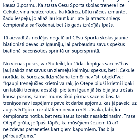
kausa 3.posmu. Kā stāsta Cēsu Sporta skolas trenere Ilze
Cekule, viņa neatceroties, ka kādreiz būtu nācies izmantot
šādu iespēju, jo allaž jau kaut kur Latvijā atrasts sniegs
čempionāta sarīkošanai, bet šis gads izrādījās īpašs.
Tā aizvadītās nedēļas nogalē arī Cēsu Sporta skolas jaunie
biatlonisti devās uz Igauniju, lai pārbaudītu savus spēkus
biatlonā, sacenšoties sprintā un supersprintā.
No vienas puses, varētu teikt, ka šādas kopīgas sacensības
ļauj salīdzināt savus un ziemeļu kaimiņu spēkus, bet I. Cekule
norāda, ka šoreiz salīdzināšana tomēr nav īsti objektīva:
“Igauņi trenējušies krietni vairāk, jo Otepē bijuši krietni ilgāki
un labāki treniņu apstākļi, pie tam Igaunijā šis bija jau trešais
kausa posms, kamēr mums tikai pirmās sacensības. Ja
treniņos nav iespējams paveikt darba apjomu, kas jāpaveic, uz
augst­vērtīgiem rezultātiem nevar cerēt. Jāsaka, labi, ka
čempionāts notika, bet rezultātus šoreiz nesalīdzināsim. Trase
Otepē grūta, jo īpaši tāpēc, ka mūsējiem šoziem tā arī
neizdevās patrenēties kārtīgiem kāpumiem. Tas bija
pārbaudījums.”