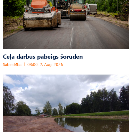
Ceļa darbus pabeigs šoruden
Sabiedrība
03:00, 2. Aug, 2026