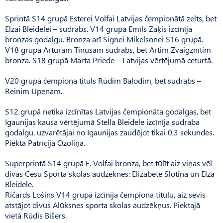
Sprintā S14 grupā Esterei Volfai Latvijas čempionātā zelts, bet
Elzai Bleidelei – sudrabs. V14 grupā Emīls Zaķis izcīnīja
bronzas godalgu. Bronza arī Signei Miķelsonei S16 grupā.
V18 grupā Artūram Tinusam sudrabs, bet Artim Zvaigznītim
bronza. S18 grupā Marta Priede – Latvijas vērtējumā ceturtā.
V20 grupā čempiona tituls Rūdim Balodim, bet sudrabs –
Reinim Upenam.
S12 grupā netika izcīnītas Latvijas čempionāta godalgas, bet
Igaunijas kausa vērtējumā Stella Bleidele izcīnīja sudraba
godalgu, uzvarētājai no Igaunijas zaudējot tikai 0,3 sekundes.
Piektā Patrīcija Ozoliņa.
Superprintā S14 grupā E. Volfai bronza, bet tūlīt aiz viņas vēl
divas Cēsu Sporta skolas audzēknes: Elizabete Slotiņa un Elza
Bleidele.
Ričards Lošins V14 grupā izcīnīja čempiona titulu, aiz sevis
atstājot divus Alūksnes sporta skolas audzēkņus. Piektajā
vietā Rūdis Bišers.