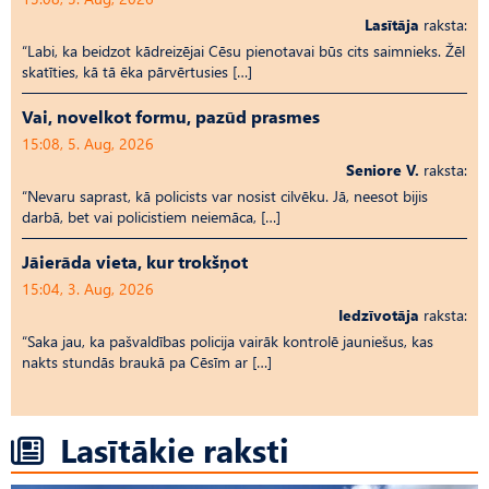
Lasītāja
raksta:
“Labi, ka beidzot kādreizējai Cēsu pienotavai būs cits saimnieks. Žēl
skatīties, kā tā ēka pārvērtusies […]
Vai, novelkot formu, pazūd prasmes
15:08, 5. Aug, 2026
Seniore V.
raksta:
“Nevaru saprast, kā policists var nosist cilvēku. Jā, neesot bijis
darbā, bet vai policistiem neiemāca, […]
Jāierāda vieta, kur trokšņot
15:04, 3. Aug, 2026
Iedzīvotāja
raksta:
“Saka jau, ka pašvaldības policija vairāk kontrolē jauniešus, kas
nakts stundās braukā pa Cēsīm ar […]
Lasītākie raksti