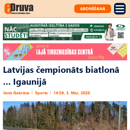
ABONĒŠANA
Latvijas čempionāts biatlonā
… Igaunijā
Jānis Gabrāns
Sports
14:59, 3. Mar, 2020