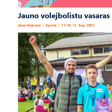
Jauno volejbolistu vasara
Jānis Gabrāns
Sports
11:19, 11. Sep, 2021