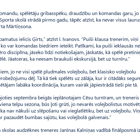
 komandu, spēlētāju gribasspēku, draudzību un komandas garu, jo t
Sporta skolā strādā pirmo gadu, tāpēc atzīst, ka nevar visus lauru
rta Mārtiņsona.
tus ielicis Ģirts,” atzīst I. Ivanovs. “Puiši klausa trenerim, viņi 
 ko var komandas biedriem ieteikt. Patīkami, ka puiši ieklausās ne 
vēro disciplīna, jāseko līdzi notiekošajam, jāskatās, kā spēlē pretini
ē. Jāatceras, ka neesam braukuši ekskursijā, bet uz turnīru.”
ājiem, jo ne visi spēlē pludmales volejbolu, bet klasisko volejbolu
obežojumu dēļ. Tā kā tiek spēlēts uz zālāja, kur ir citādāks seg
ētājam labāka koordinācija, kuram vairāk jāpiestrādā tieši pie tā.
joties septembra beigās ieplānotajam Cēsu turnīram, un treneris 
l viena telpu sezona, būs ļoti grūti, jo nevarēs volejbolistus motivēt
 ka nav nākuši uz slēpošanu vai vieglatlētiku, bet uz volejbolu. Viņ
 var pazaudēt bumbas sajūtu, kas volejbolā galvenais.”
kolas audzēknes treneres Janīnas Kal­niņas vadībā finālposmā iz