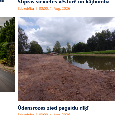
Stipras sievietes vēsturē un kājbumba
Sabiedrība
03:00, 1. Aug, 2026
Ūdensrozes zied pagaidu dīķī
Sabiedrība
03:00, 4. Aug, 2026