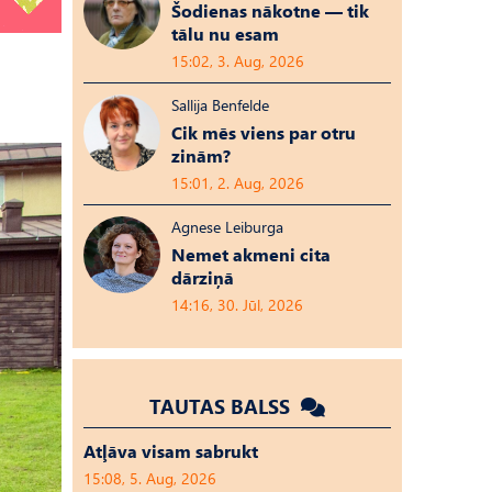
Šodienas nākotne — tik
tālu nu esam
15:02, 3. Aug, 2026
Sallija Benfelde
Cik mēs viens par otru
zinām?
15:01, 2. Aug, 2026
Agnese Leiburga
Nemet akmeni cita
dārziņā
14:16, 30. Jūl, 2026
TAUTAS BALSS
Atļāva visam sabrukt
15:08, 5. Aug, 2026