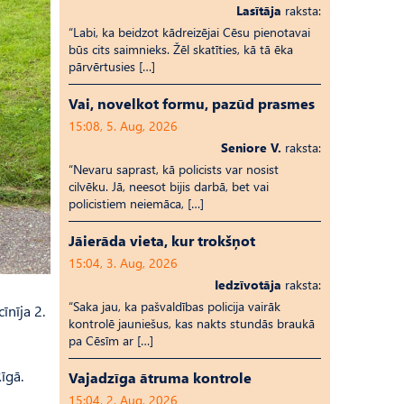
Lasītāja
raksta:
“Labi, ka beidzot kādreizējai Cēsu pienotavai
būs cits saimnieks. Žēl skatīties, kā tā ēka
pārvērtusies […]
Vai, novelkot formu, pazūd prasmes
15:08, 5. Aug, 2026
Seniore V.
raksta:
“Nevaru saprast, kā policists var nosist
cilvēku. Jā, neesot bijis darbā, bet vai
policistiem neiemāca, […]
Jāierāda vieta, kur trokšņot
15:04, 3. Aug, 2026
Iedzīvotāja
raksta:
“Saka jau, ka pašvaldības policija vairāk
īnīja 2.
kontrolē jauniešus, kas nakts stundās braukā
pa Cēsīm ar […]
īgā.
Vajadzīga ātruma kontrole
15:04, 2. Aug, 2026