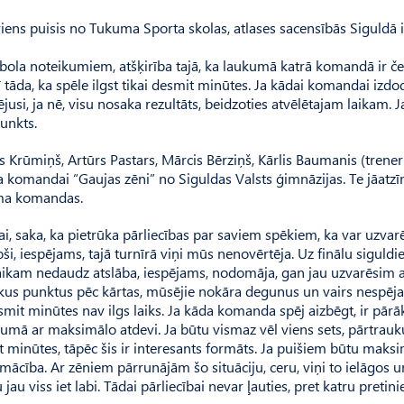
iens puisis no Tukuma Sporta skolas, atlases sacensībās Siguldā i
ejbola noteikumiem, atšķirība tajā, ka laukumā katrā komandā ir če
rī tāda, ka spēle ilgst tikai desmit minūtes. Ja kādai komandai izdo
usi, ja nē, visu nosaka rezultāts, beidzoties atvēlētajam laikam. J
punkts.
Krū­miņš, Artūrs Pastars, Mārcis Bērziņš, Kārlis Baumanis (trener
ja komandai “Gaujas zēni” no Siguldas Valsts ģimnāzijas. Te jāatzī
kuma komandas.
i, saka, ka pietrūka pārliecības par saviem spēkiem, ka var uzvarē
 iespējams, tajā turnīrā viņi mūs nenovērtēja. Uz finālu siguldie
 laikam nedaudz atslāba, iespējams, nodomāja, gan jau uzvarēsim a
rākus punktus pēc kārtas, mūsējie nokāra degunus un vairs nespēja
desmit minūtes nav ilgs laiks. Ja kāda komanda spēj aizbēgt, ir pār
aukumā ar maksimālo atdevi. Ja būtu vismaz vēl viens sets, pārtra
t minūtes, tāpēc šis ir interesants formāts. Ja puišiem būtu maks
mācība. Ar zēniem pārrunājām šo situāciju, ceru, viņi to ielāgos u
au viss iet labi. Tādai pārliecībai nevar ļauties, pret katru pretini