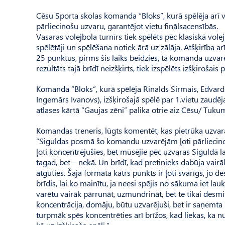
Cēsu Sporta skolas komanda “Bloks”, kurā spēlēja arī v
pārliecinošu uzvaru, garantējot vietu finālsacensībās.
Vasaras volejbola turnīrs tiek spēlēts pēc klasiskā vol
spēlētāji un spēlēšana notiek ārā uz zālāja. Atšķirība a
25 punktus, pirms šis laiks beidzies, tā komanda uzvarēj
rezultāts tajā brīdī neizšķirts, tiek izspēlēts izšķirošais 
Komanda “Bloks”, kurā spēlēja Rinalds Sirmais, Edvards 
Ingemārs Ivanovs), izšķirošajā spēlē par 1.vietu zaudē
atlases kārtā “Gaujas zēni” palika otrie aiz Cēsu/ Tu
Komandas treneris, lūgts komentēt, kas pietrūka uzvara
“Siguldas posmā šo komandu uzvarējām ļoti pārliecinoši,
ļoti koncentrējušies, bet mūsējie pēc uzvaras Siguldā
tagad, bet – nekā. Un brīdī, kad pretinieks dabūja vai
atgūties. Šajā formātā katrs punkts ir ļoti svarīgs, jo 
brīdis, lai ko mainītu, ja neesi spējis no sākuma iet l
varētu vairāk pārrunāt, uzmundrināt, bet te tikai desmi
koncentrācija, domāju, būtu uzvarējuši, bet ir saņemta 
turpmāk spēs koncentrēties arī brīžos, kad liekas, ka nu j