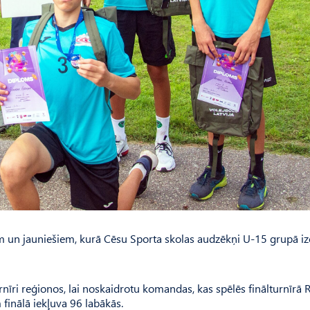
m un jauniešiem, kurā Cēsu Sporta skolas audzēkņi U-15 grupā izc
urnīri reģionos, lai noskaidrotu komandas, kas spēlēs finālturnīrā R
finālā iekļuva 96 labākās.