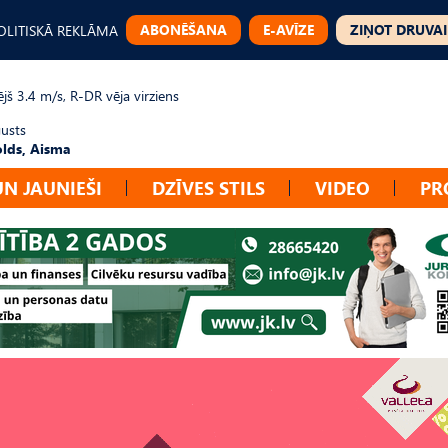
ABONĒŠANA
E-AVĪZE
ZIŅOT DRUVAI
OLITISKĀ REKLĀMA
jš 3.4 m/s, R-DR vēja virziens
gusts
lds, Aisma
UN JAUNIEŠI
DZĪVES STILS
VIDEO
PR