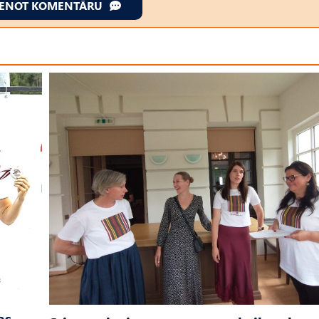
IENOT KOMENTĀRU
as