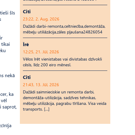
Citi
ieši šīs
s
23:22, 2. Aug, 2026
Dažādi darbi-remonta,celtniecība,demontāža,
mēbeļu utiliāzācija,zāles pļaušana24826054
ir
tikai
Īrē
eku
12:25, 21. Jūl, 2026
Vēlos īrēt vienistabas vai divistabas dzīvokli
cēsīs, līdz 200 eiro mēnesī.
ums nekā
Citi
21:43, 13. Jūl, 2026
Dažādi saimnieciskie un remonta darbi,
cer, ka
demontāža-utilizācija, sadzīves tehnikas,
 vēl
mēbeļu utilizācija, pagrabu tīrīšana. Visa veida
i saprot,
transports. […]
cīnīja