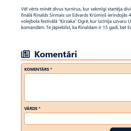
Vēl vērts minēt divus turnīrus, kur sekmīgi startēja di
finālā Rinalds Sirmais un Edvards Krūmiņš ierindojās 4.
volejbola festivālā “Ķirzaka” Ogrē, kur izcīnīja uzvar
komandām. Te jāpiebilst, ka Rinaldam ir 15 gadi, bet E
Komentāri
KOMENTĀRS *
VĀRDS *