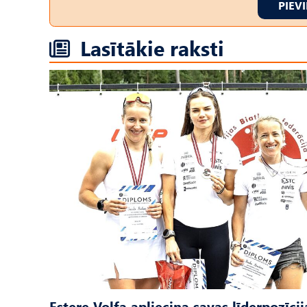
PIEV
Lasītākie raksti
Estere Volfa apliecina savas līderpozīcij