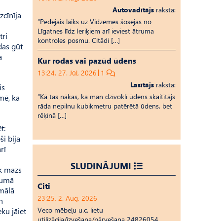
Autovadītājs
raksta:
zcīnīja
“Pēdējais laiks uz Vid­ze­mes šosejas no
Līgatnes līdz Ieriķiem arī ieviest ātruma
tri
kontroles posmu. Citādi […]
das gūt
a
Kur rodas vai pazūd ūdens
13:24, 27. Jūl, 2026
1
Lasītājs
raksta:
is
“Kā tas nākas, ka man dzīvoklī ūdens skaitītājs
mē, ka
rāda nepilnu kubikmetru patērētā ūdens, bet
rēķinā […]
t:
ši bija
rī
SLUDINĀJUMI
āk mazs
ukumā
Citi
imālā
23:25, 2. Aug, 2026
n
Veco mēbeļu u.c. lietu
eku jāiet
utilizācija/izvešana/pārvešana 24826054