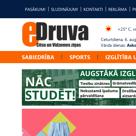
PASĀKUMI
SLUDINĀJUMI
KONTAKTI
REKLĀMA
P
+25° C, vē
Ceturtdiena, 6. au
Vārda dienas:
Asko
SABIEDRĪBA
SPORTS
IZGLĪTĪBA 