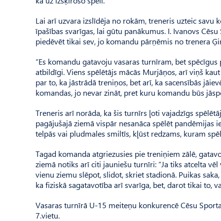
kā uz izšķirošo spēli.”
Lai arī uzvara izslīdēja no rokām, treneris uzteic savu
īpašības svarīgas, lai gūtu panākumus. I. Ivanovs Cēsu 
piedēvēt tikai sev, jo komandu pārņēmis no trenera Ģi
“Es komandu gatavoju vasaras turnīram, bet spēcīgus pama
atbildīgi. Viens spēlētājs mācās Murjāņos, arī viņš kaut
par to, ka jāstrādā treniņos, bet arī, ka sacensībās jāie
komandas, jo nevar zināt, pret kuru komandu būs jāspēl
Treneris arī norāda, ka šis turnīrs ļoti vajadzīgs spēlēt
pagājušajā ziemā vispār nesanāca spēlēt pandēmijas ier
telpās vai pludmales smiltīs, kļūst redzams, kuram spēl
Tagad komanda atgriezusies pie treniņiem zālē, gatavo
ziemā notiks arī citi jauniešu turnīri: “Ja tiks atcelta vē
vienu ziemu slēpot, slidot, skriet stadionā. Puikas saka,
ka fiziskā sagatavotība arī svarīga, bet, darot tikai to,
Vasaras turnīrā U-15 meiteņu konkurencē Cēsu Sporta s
7.vietu.