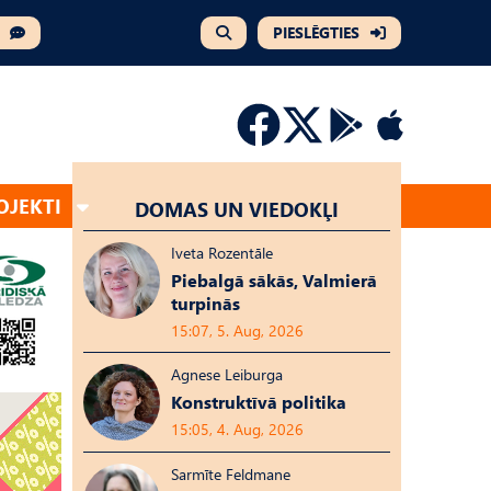
PIESLĒGTIES
OJEKTI
DOMAS UN VIEDOKĻI
Iveta Rozentāle
Piebalgā sākās, Valmierā
turpinās
15:07, 5. Aug, 2026
Agnese Leiburga
Konstruktīvā politika
15:05, 4. Aug, 2026
Sarmīte Feldmane