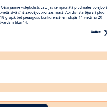
vi Cēsu jaunie volejbolisti. Latvijas čempionātā pludmales volejbo
vietā, sīvā cīņā zaudējot bronzas mačā. Abi divi startēja arī plud
u U18 grupā, bet pieaugušo konkurencē ierindojās 11 vietā no 20
dvardam tikai 14.
Dalies: