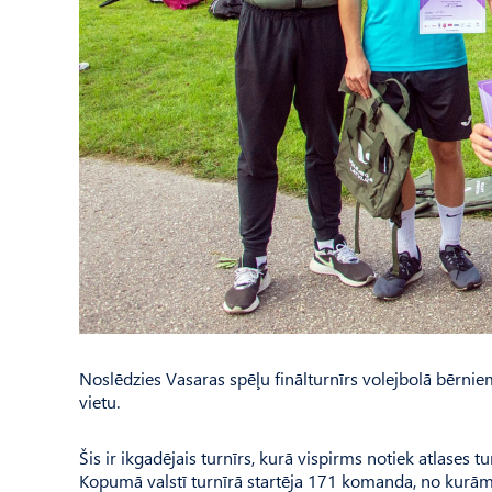
Noslēdzies Vasaras spēļu finālturnīrs volejbolā bērnie
vietu.
Šis ir ikgadējais turnīrs, kurā vispirms notiek atlases t
Kopumā valstī turnīrā startēja 171 komanda, no kurām 