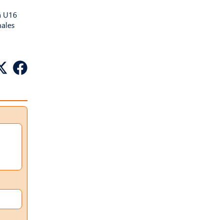
lā U16
males