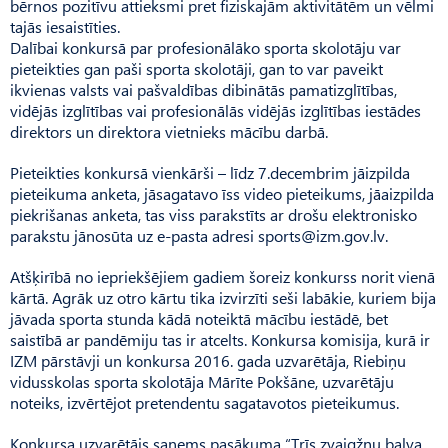
bērnos pozitīvu attieksmi pret fiziskajām aktivitātēm un vēlmi
tajās iesaistīties.
Dalībai konkursā par profesi­onālāko sporta skolotāju var
pieteikties gan paši sporta skolotāji, gan to var paveikt
ikvienas valsts vai pašvaldības dibinātās pamat­izglītības,
vidējās izglītības vai profesionālās vidējās izglītības iestādes
direktors un direktora vietnieks mācību darbā.
Pieteikties konkursā vienkārši – līdz 7.decembrim jāizpilda
pieteikuma anketa, jāsagatavo īss video pieteikums, jāaizpilda
piekrišanas anketa, tas viss parakstīts ar drošu elektronisko
parakstu jānosūta uz e-pasta adresi
sports@izm.gov.lv
.
Atšķirībā no iepriekšējiem gadiem šoreiz konkurss norit vienā
kārtā. Agrāk uz otro kārtu tika izvirzīti seši labākie, kuriem bija
jāvada sporta stunda kādā noteiktā mācību iestādē, bet
saistībā ar pandēmiju tas ir atcelts. Konkursa komisija, kurā ir
IZM pārstāvji un konkursa 2016. gada uzvarētāja, Riebiņu
vidusskolas sporta skolotāja Mārīte Pokšāne, uzvarētāju
noteiks, izvērtējot pretendentu sagatavotos pieteikumus.
Konkursa uzvarētājs saņems pasākuma “Trīs zvaigžņu balva