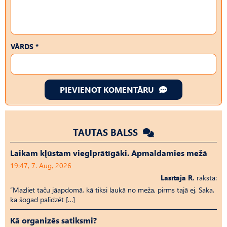
VĀRDS *
PIEVIENOT KOMENTĀRU
TAUTAS BALSS
Laikam kļūstam vieglprātīgāki. Apmaldamies mežā
19:47, 7. Aug, 2026
Lasītāja R.
raksta:
“Mazliet taču jāapdomā, kā tiksi laukā no meža, pirms tajā ej. Saka,
ka šogad palīdzēt […]
Kā organizēs satiksmi?