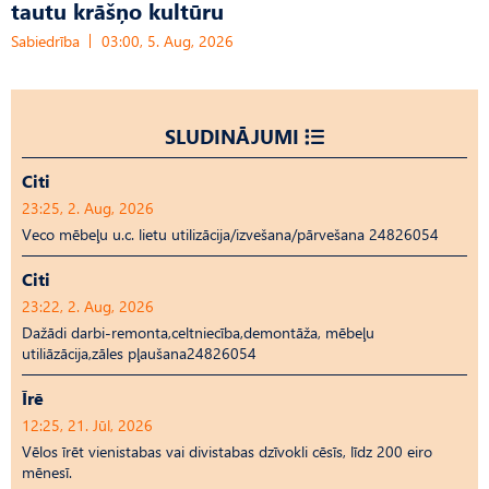
tautu krāšņo kultūru
Sabiedrība
03:00, 5. Aug, 2026
SLUDINĀJUMI
Citi
23:25, 2. Aug, 2026
Veco mēbeļu u.c. lietu utilizācija/izvešana/pārvešana 24826054
Citi
23:22, 2. Aug, 2026
Dažādi darbi-remonta,celtniecība,demontāža, mēbeļu
utiliāzācija,zāles pļaušana24826054
Īrē
12:25, 21. Jūl, 2026
Vēlos īrēt vienistabas vai divistabas dzīvokli cēsīs, līdz 200 eiro
mēnesī.