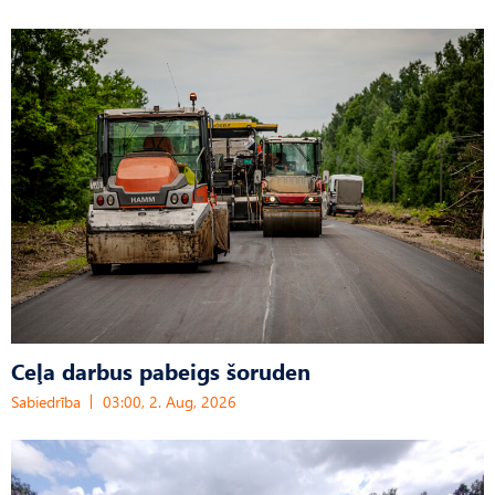
Ceļa darbus pabeigs šoruden
Sabiedrība
03:00, 2. Aug, 2026