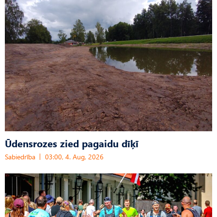
Ūdensrozes zied pagaidu dīķī
Sabiedrība
03:00, 4. Aug, 2026