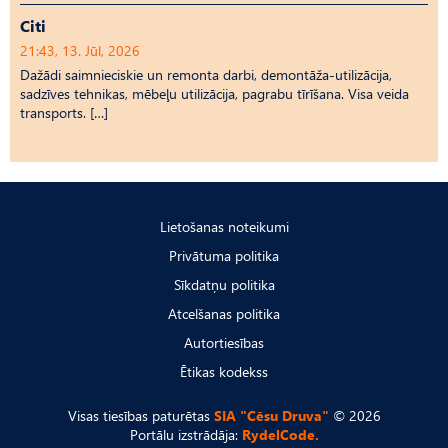
Citi
21:43, 13. Jūl, 2026
Dažādi saimnieciskie un remonta darbi, demontāža-utilizācija,
sadzīves tehnikas, mēbeļu utilizācija, pagrabu tīrīšana. Visa veida
transports. […]
Lietošanas noteikumi
Privātuma politika
Sīkdatņu politika
Atcelšanas politika
Autortiesības
Ētikas kodekss
Visas tiesības paturētas
SIA "Cēsu Druva"
© 2026
Portālu izstrādāja:
RydelCode.