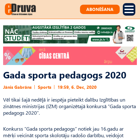
ABONĒŠANA
Gada sporta pedagogs 2020
Jānis Gabrāns
Sports
19:59, 6. Dec, 2020
Vēl tikai šajā nedēļā ir iespēja pieteikt dalību Izglītības un
zinātnes ministrijas (IZM) organizētajā konkursā “Gada sporta
pedagogs 2020”.
Konkurss “Gada sporta pedagogs” notiek jau 16.gadu ar
mērķi veicināt sporta skolotāju radošo darbību, veidojot