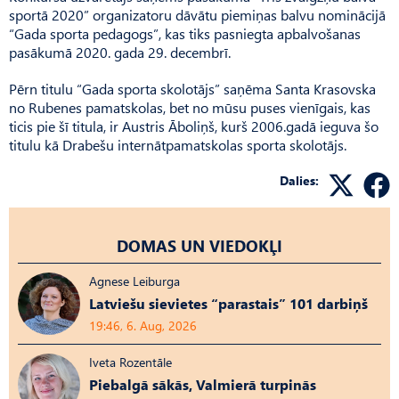
sportā 2020” organizatoru dāvātu piemiņas balvu nominācijā
“Gada sporta pedagogs”, kas tiks pasniegta apbalvošanas
pasākumā 2020. gada 29. decembrī.
Pērn titulu “Gada sporta skolotājs” saņēma Santa Krasovska
no Rubenes pamatskolas, bet no mūsu puses vienīgais, kas
ticis pie šī titula, ir Austris Āboliņš, kurš 2006.gadā ieguva šo
titulu kā Drabešu internātpamatskolas sporta skolotājs.
Dalies:
DOMAS UN VIEDOKĻI
Agnese Leiburga
Latviešu sievietes “parastais” 101 darbiņš
19:46, 6. Aug, 2026
Iveta Rozentāle
Piebalgā sākās, Valmierā turpinās