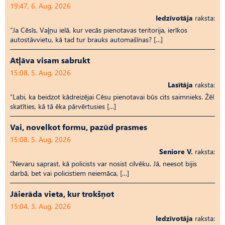
19:47, 6. Aug, 2026
Iedzīvotāja
raksta:
“Ja Cēsīs, Vaļņu ielā, kur vecās pienotavas teritorija, ierīkos
autostāvvietu, kā tad tur brauks automašīnas? […]
Atļāva visam sabrukt
15:08, 5. Aug, 2026
Lasītāja
raksta:
“Labi, ka beidzot kādreizējai Cēsu pienotavai būs cits saimnieks. Žēl
skatīties, kā tā ēka pārvērtusies […]
Vai, novelkot formu, pazūd prasmes
15:08, 5. Aug, 2026
Seniore V.
raksta:
“Nevaru saprast, kā policists var nosist cilvēku. Jā, neesot bijis
darbā, bet vai policistiem neiemāca, […]
Jāierāda vieta, kur trokšņot
15:04, 3. Aug, 2026
Iedzīvotāja
raksta: