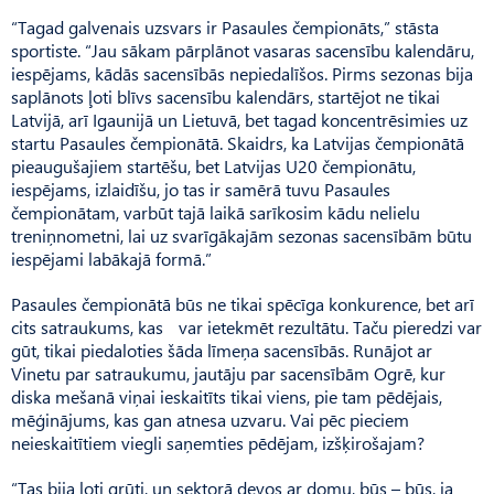
“Tagad galvenais uzsvars ir Pasaules čempionāts,” stāsta
sportiste. “Jau sākam pārplānot vasaras sacensību kalendāru,
iespējams, kādās sacensībās nepiedalīšos. Pirms sezonas bija
saplānots ļoti blīvs sacensību kalendārs, startējot ne tikai
Latvijā, arī Igaunijā un Lietuvā, bet tagad koncentrēsimies uz
startu Pa­saules čempionātā. Skaidrs, ka Latvijas čempionātā
pieaugušajiem startēšu, bet Latvijas U20 čempionātu,
iespējams, izlaidīšu, jo tas ir samērā tuvu Pasaules
čempionātam, varbūt tajā laikā sarīkosim kādu nelielu
treniņnometni, lai uz svarīgākajām sezonas sacensībām būtu
iespējami labākajā formā.”
Pasaules čempionātā būs ne tikai spēcīga konkurence, bet arī
cits satraukums, kas var ietekmēt rezultātu. Taču pieredzi var
gūt, tikai piedaloties šāda līmeņa sacensībās. Runājot ar
Vinetu par satraukumu, jautāju par sacensībām Ogrē, kur
diska mešanā viņai ieskaitīts tikai viens, pie tam pēdējais,
mēģinājums, kas gan atnesa uzvaru. Vai pēc pieciem
neieskaitītiem viegli saņemties pēdējam, izšķirošajam?
“Tas bija ļoti grūti, un sektorā devos ar domu, būs – būs, ja