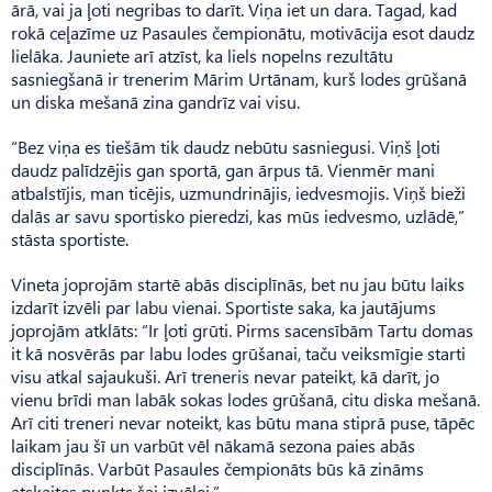
ārā, vai ja ļoti negribas to darīt. Viņa iet un dara. Tagad, kad
rokā ceļazīme uz Pasaules čempionātu, motivācija esot daudz
lielāka. Jauniete arī atzīst, ka liels nopelns rezultātu
sasniegšanā ir trenerim Mārim Urtānam, kurš lodes grūšanā
un diska mešanā zina gandrīz vai visu.
“Bez viņa es tiešām tik daudz nebūtu sasniegusi. Viņš ļoti
daudz palīdzējis gan sportā, gan ārpus tā. Vienmēr mani
atbalstījis, man ticējis, uzmundrinājis, iedvesmojis. Viņš bieži
dalās ar savu sportisko pieredzi, kas mūs iedvesmo, uzlādē,”
stāsta sportiste.
Vineta joprojām startē abās disciplīnās, bet nu jau būtu laiks
izdarīt izvēli par labu vienai. Sportiste saka, ka jautājums
joprojām atklāts: “Ir ļoti grūti. Pirms sacensībām Tartu domas
it kā nosvērās par labu lodes grūšanai, taču veiksmīgie starti
visu atkal sajaukuši. Arī treneris nevar pateikt, kā darīt, jo
vienu brīdi man labāk sokas lodes grūšanā, citu diska mešanā.
Arī citi treneri nevar noteikt, kas būtu mana stiprā puse, tāpēc
laikam jau šī un varbūt vēl nākamā sezona paies abās
disciplīnās. Varbūt Pasaules čempionāts būs kā zināms
atskaites punkts šai izvēlei.”