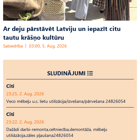
Ar deju pārstāvēt Latviju un iepazīt citu
tautu krāšņo kultūru
Sabiedrība
03:00, 5. Aug, 2026
SLUDINĀJUMI
Citi
23:25, 2. Aug, 2026
Veco mēbeļu u.c. lietu utilizācija/izvešana/pārvešana 24826054
Citi
23:22, 2. Aug, 2026
Dažādi darbi-remonta,celtniecība,demontāža, mēbeļu
utiliāzācija,zāles pļaušana24826054