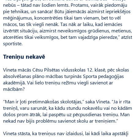
nebūs – tātad nav šodien lemts. Protams, vairāk piedomāju
pie tehnikas, un sanāca! Būtu jāiemācās aizmirst iepriekšējos
mēģinājumus, koncentrēties tikai tam vienam, bet to vēl
mācos, tas tik viegli nenāk. Tas nāk ar laiku, kad iemācies
izvērtēt situāciju, aizmirst neveiksmīgos grūdienus, metienus,
atcerēties tikai veiksmīgos, bet tam vajadzīga pieredze,” atzīst
sportiste.
Treniņu nekavē
Vineta mācās Cēsu Pilsētas vidusskolas 12. klasē, pēc skolas
absolvēšanas plāno mācības turpinās Sporta pedagoģijas
akadēmijā. Vai lielo treniņu režīmu viegli savienot ar
mācībām?
“Man ir ļoti pretimnākošas skolotājas,” saka Vineta. “Ja ir rīta
treniņš, varu sarunāt, ka kādu stundu nokavēšu vai no kādām
došos prom ātrāk, lai paspētu uz pēcpusdienas treniņu. Man
nekad nav bijis problēmu savienot skolu ar treniņiem.”
Vineta stāsta, ka treniņus nav izlaidusi, lai kādi laika apstākļi