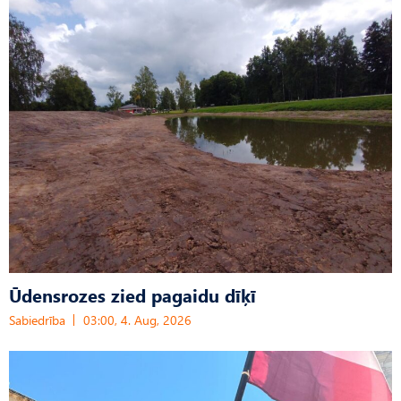
Ūdensrozes zied pagaidu dīķī
Sabiedrība
03:00, 4. Aug, 2026