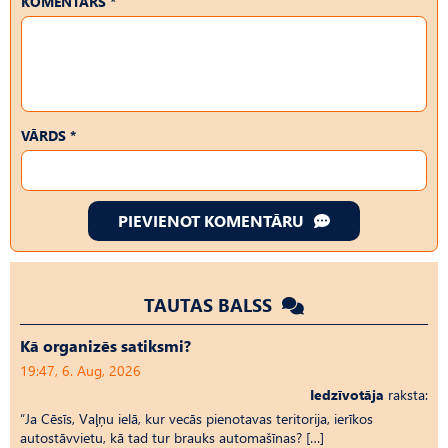
KOMENTĀRS *
VĀRDS *
PIEVIENOT KOMENTĀRU
TAUTAS BALSS
Kā organizēs satiksmi?
19:47, 6. Aug, 2026
Iedzīvotāja
raksta:
“Ja Cēsīs, Vaļņu ielā, kur vecās pienotavas teritorija, ierīkos
autostāvvietu, kā tad tur brauks automašīnas? […]