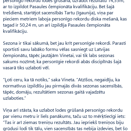
personīgo rekordu lodes grūšanā, uzrādot rezultātu 14,55m,
ar to izpildot Pasaules čempionāta kvalifikāciju. Bet šajā
trešdienā, startējot sacensībās Tartu (Igaunija), viņa par
pieciem metriem laboja personīgo rekordu diska mešanā, kas
tagad ir 50,24 m, un arī izpildīja Pa­saules čempionāta
kvalifikāciju.
Sezona ir tikai sākumā, bet jau krīt personīgie rekordi. Parasti
sportisti savu labāko formu vēlas sasniegt uz Latvijas
čempionātu, tāpēc jautājām Vinetai, vai tik labs sezonas
sakums nozīmē, ka personīgie rekordi abās disciplīnās šajā
vasarā tiks uzlaboti vēl.
“Ļoti ceru, ka tā notiks,” saka Vineta. “Atzīšos, negaidīju, ka
normatīvus izpildīšu jau pirmajās divās sezonas sacensībās,
tāpēc, domāju, rezultātiem sezonas gaitā vajadzētu
uzlaboties.”
Viņa arī stāsta, ka uzlabot lodes grūšanā personīgo rekordu
par vienu metru ir liels panākums, taču uz to mērķtiecīgi iets:
“Tas ir arī ziemas treniņu rezultāts. Jau iepriekš treniņos biju
grūdusi lodi tik tālu, vien sacensībās tas nebija izdevies, bet šo