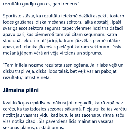
rezultātu gaidīju gan es, gan treneris.”
Sportiste stāsta, ka rezultātu ietekmē dažādi aspekti, tostarp
lodes grūšanas, diska mešanas sektors, laika apstākļi. Īpaši
svarīgs esot sektora segums, tāpēc vienmēr līdzi trīs dažādi
apavu pāri, kas piemēroti tam vai citam segumam. Katrā
stadionā sektori ir atšķirīgi, katram jāizvēlas piemērotākie
apavi, arī tehnika jācenšas pielāgot katram sektoram. Diska
mešanā jāņem vērā arī vēja virziens un stiprums.
“Tam ir liela nozīme rezultāta sasniegšanā. Ja ir labs vējš un
disku trāpi vējā, disks lidos tālāk, bet vējš var arī pabojāt
rezultātu,” atzīst Vineta.
Jāmaina plāni
Kvalifikācijas izpildīšana nākusi ļoti negaidīti, katrā ziņā nav
cerēts, ka tas izdosies sezonas sākumā. Pieļauts, ka tas varētu
notikt jau vasaras vidū, kad būtu ieiets sacensību ritmā, taču
viss notika citādi. Šis pavērsiens licis mainīt arī vasaras
sezonas plānus, uzstādījumus.