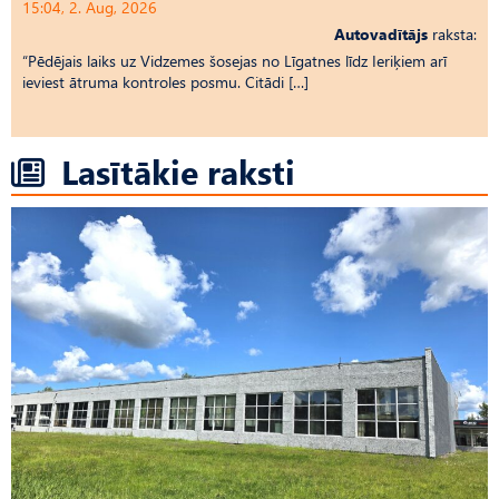
15:04, 2. Aug, 2026
Autovadītājs
raksta:
“Pēdējais laiks uz Vid­ze­mes šosejas no Līgatnes līdz Ieriķiem arī
ieviest ātruma kontroles posmu. Citādi […]
Lasītākie raksti