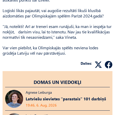
Loģiski likās pajautāt, vai augošie rezultāti likuši klusībā
aizdomāties par Olimpiskajām spēlēm Parīzē 2024.gadā?
“Jā, noteikti! Arī ar treneri esam runājuši, ka man ir iespēja tur
nokļūt, darīsim visu, lai to īstenotu. Nav jau tie kvalifikācijas
normatīvi tik nesasniedzami,” saka Vineta.
Var vien piebilst, ka Olim­pis­kajās spēlēs neviena lodes
grūdēja Latviju vēl nav pārstāvējusi.
Dalies:
DOMAS UN VIEDOKĻI
Agnese Leiburga
Latviešu sievietes “parastais” 101 darbiņš
19:46, 6. Aug, 2026