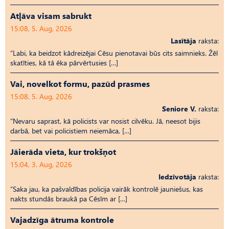
Atļāva visam sabrukt
15:08, 5. Aug, 2026
Lasītāja
raksta:
“Labi, ka beidzot kādreizējai Cēsu pienotavai būs cits saimnieks. Žēl
skatīties, kā tā ēka pārvērtusies […]
Vai, novelkot formu, pazūd prasmes
15:08, 5. Aug, 2026
Seniore V.
raksta:
“Nevaru saprast, kā policists var nosist cilvēku. Jā, neesot bijis
darbā, bet vai policistiem neiemāca, […]
Jāierāda vieta, kur trokšņot
15:04, 3. Aug, 2026
Iedzīvotāja
raksta:
“Saka jau, ka pašvaldības policija vairāk kontrolē jauniešus, kas
nakts stundās braukā pa Cēsīm ar […]
Vajadzīga ātruma kontrole