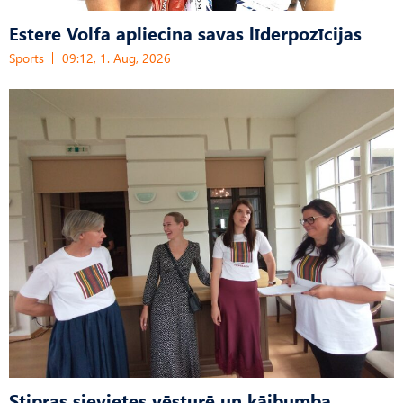
Estere Volfa apliecina savas līderpozīcijas
Sports
09:12, 1. Aug, 2026
Stipras sievietes vēsturē un kājbumba