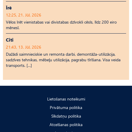
Īrē
12:25, 21. Jūl, 2026
Vēlos īrēt vienistabas vai divistabas dzīvokli cēsīs, līdz 200 eiro
mēnesī.
Citi
21:43, 13. Jūl, 2026
Dažādi saimnieciskie un remonta darbi, demontāža-utilizācija,
sadzīves tehnikas, mēbeļu utilizācija, pagrabu tīrīšana. Visa veida
transports. […]
Lietošanas noteikumi
Privātuma politika
Sīkdatņu politika
Atcelšanas politika