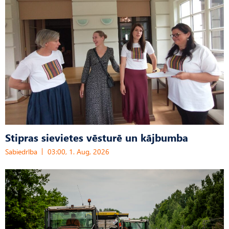
Stipras sievietes vēsturē un kājbumba
Sabiedrība
03:00, 1. Aug, 2026