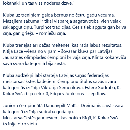
lokanāki, un tas viss noderēs dzīvē.”
Klubā uz treniņiem gaida bērnus no četru gadu vecuma.
Mazajiem sākumā ir tikai vispārējā sagatavotība, vien vēlāk
sāk apgūt cīņu. Turpinot tradīcijas, Cēsīs tiek apgūta gan brīvā
cīņa, gan grieķu – romiešu cīņa.
Klubā trenējas arī dažas meitenes, kas rāda labus rezultātus.
Kitija Lāce -viena no viņām – šovasar kļuva par Latvijas
Jaunatnes olimpiādes čempioni brīvajā cīņā. Klinta Kokarēviča
savā svara kategorijā bija sestā.
Kluba audzēkņi labi startēja Latvijas Cīņas federācijas
meistarsacīkstēs kadetiem. Čempionu titulus savās svara
kategorijās izcīnīja Viktorija Semerikova, Estere Sudraba, K.
Kokarēviča bija ceturtā, Edgars Juriksons – septītais.
Junioru čempionātā Daugavpilī Matīss Dreimanis savā svara
kategorijā izcīnīja sudraba godalgu.
Meistarsacīkstēs jauniešiem, kas notika Rīgā, K. Kokarēviča
izcīnīja otro vietu.