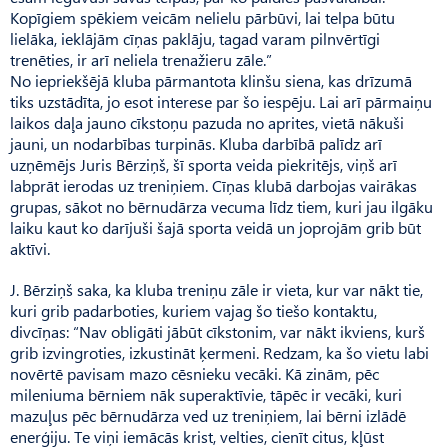
Kopīgiem spēkiem veicām nelielu pārbūvi, lai telpa būtu
lielāka, ieklājām cīņas paklāju, tagad varam pilnvērtīgi
trenēties, ir arī neliela trenažieru zāle.”
No iepriekšējā kluba pārmantota klinšu siena, kas drīzumā
tiks uzstādīta, jo esot interese par šo iespēju. Lai arī pārmaiņu
laikos daļa jauno cīkstoņu pazuda no aprites, vietā nākuši
jauni, un nodarbības turpinās. Kluba darbībā palīdz arī
uzņēmējs Juris Bērziņš, šī sporta veida piekritējs, viņš arī
labprāt ierodas uz treniņiem. Cīņas klubā darbojas vairākas
grupas, sākot no bērnudārza vecuma līdz tiem, kuri jau ilgāku
laiku kaut ko darījuši šajā sporta veidā un joprojām grib būt
aktīvi.
J. Bērziņš saka, ka kluba treniņu zāle ir vieta, kur var nākt tie,
kuri grib padarboties, kuriem vajag šo tiešo kontaktu,
divcīņas: “Nav obligāti jābūt cīkstonim, var nākt ikviens, kurš
grib izvingroties, izkustināt ķermeni. Redzam, ka šo vietu labi
novērtē pavisam mazo cēsnieku vecāki. Kā zinām, pēc
mileniuma bērniem nāk superaktīvie, tāpēc ir vecāki, kuri
mazuļus pēc bērnudārza ved uz treniņiem, lai bērni izlādē
enerģiju. Te viņi iemācās krist, velties, cienīt citus, kļūst