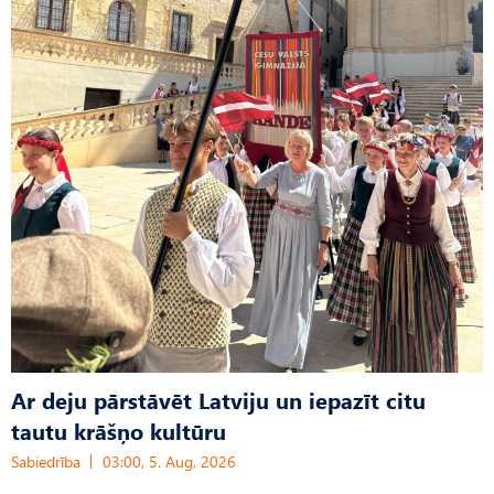
Ar deju pārstāvēt Latviju un iepazīt citu
tautu krāšņo kultūru
Sabiedrība
03:00, 5. Aug, 2026