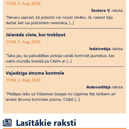
15:08, 5. Aug, 2026
Seniore V.
raksta:
“Nevaru saprast, kā policists var nosist cilvēku. Jā, neesot bijis
darbā, bet vai policistiem neiemāca, […]
Jāierāda vieta, kur trokšņot
15:04, 3. Aug, 2026
Iedzīvotāja
raksta:
“Saka jau, ka pašvaldības policija vairāk kontrolē jauniešus, kas
nakts stundās braukā pa Cēsīm ar […]
Vajadzīga ātruma kontrole
15:04, 2. Aug, 2026
Autovadītājs
raksta:
“Pēdējais laiks uz Vid­ze­mes šosejas no Līgatnes līdz Ieriķiem arī
ieviest ātruma kontroles posmu. Citādi […]
Lasītākie raksti