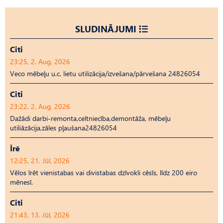
SLUDINĀJUMI
Citi
23:25, 2. Aug, 2026
Veco mēbeļu u.c. lietu utilizācija/izvešana/pārvešana 24826054
Citi
23:22, 2. Aug, 2026
Dažādi darbi-remonta,celtniecība,demontāža, mēbeļu
utiliāzācija,zāles pļaušana24826054
Īrē
12:25, 21. Jūl, 2026
Vēlos īrēt vienistabas vai divistabas dzīvokli cēsīs, līdz 200 eiro
mēnesī.
Citi
21:43, 13. Jūl, 2026