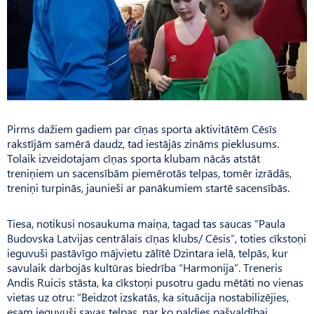
Pirms dažiem gadiem par cīņas sporta aktivitātēm Cēsīs
rakstījām samērā daudz, tad iestājās zināms pieklusums.
Tolaik izveidotajam cīņas sporta klubam nācās atstāt
treniņiem un sacensībām piemērotās telpas, tomēr izrādās,
treniņi turpinās, jaunieši ar panākumiem startē sacensībās.
Tiesa, notikusi nosaukuma maiņa, tagad tas saucas “Paula
Budovska Latvijas centrālais cīņas klubs/ Cēsis”, toties cīkstoņi
ieguvuši pastāvīgo mājvietu zālītē Dzintara ielā, telpās, kur
savulaik darbojās kultūras biedrība “Har­mo­nija”. Treneris
Andis Ruicis stāsta, ka cīkstoņi pusotru gadu mētāti no vienas
vietas uz otru: “Beidzot izskatās, ka situācija nostabilizējies,
esam ieguvuši savas telpas, par ko paldies pašvaldībai.