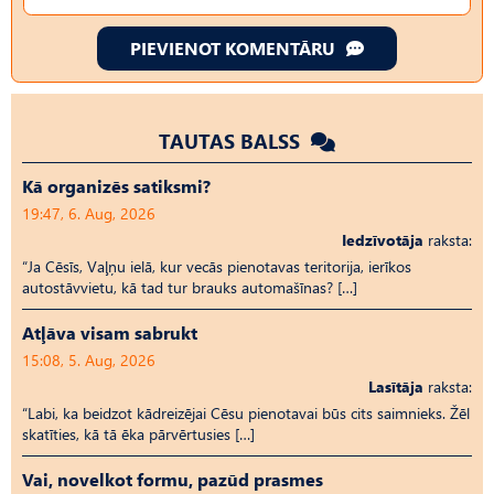
PIEVIENOT KOMENTĀRU
TAUTAS BALSS
Kā organizēs satiksmi?
19:47, 6. Aug, 2026
Iedzīvotāja
raksta:
“Ja Cēsīs, Vaļņu ielā, kur vecās pienotavas teritorija, ierīkos
autostāvvietu, kā tad tur brauks automašīnas? […]
Atļāva visam sabrukt
15:08, 5. Aug, 2026
Lasītāja
raksta:
“Labi, ka beidzot kādreizējai Cēsu pienotavai būs cits saimnieks. Žēl
skatīties, kā tā ēka pārvērtusies […]
Vai, novelkot formu, pazūd prasmes