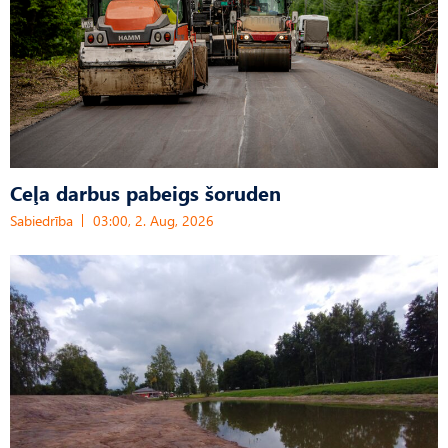
Ceļa darbus pabeigs šoruden
Sabiedrība
03:00, 2. Aug, 2026