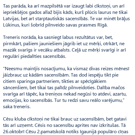
Tas parāda, ka arī mazpilsētā var izaugt labi cīkstoņi, un arī
iepriekšējos gados allaž bijis kāds, kurš plūcis laurus ne tikai
Latvijas, bet arī starptautiskās sacensībās. Te var minēt brāļus
Lūkinus, kuri šobrīd pilnveido savas prasmes Rīgā.
Treneris norāda, ka sasniegt labus rezultātus var, bet,
pirmkārt, pašiem jauniešiem jāgrib iet uz mērķi, otrkārt, ne
mazāk svarīgs ir vecāku atbalsts. Ceļā uz mērķi svarīgi ir arī
regulāri piedalīties sacensībās.
“Neesmu mainījis nosacījumu, ka vismaz divas reizes mēnesī
jāizbrauc uz kādām sacensībām. Tas dod iespēju tikt pie
citiem sparinga partneriem, tikties ar spēcīgākiem
sāncenšiem, bet tikai tas palīdz pilnveidoties. Dalība mačos
svarīga arī tāpēc, ka treniņos nekad negūsi to atdevi, azartu,
emocijas, ko sacensībās. Tur tu redzi savu reālo varējumu,”
saka treneris.
Cēsu kluba cīkstoņi ne tikai brauc uz sacensībām, bet gatavi
tās arī uzņemt. Cēsis no sacensību aprites nav izkritušas. Tā
26.oktobrī Cēsu 2.pamatskolā notiks Igaunijā populāro cīņas