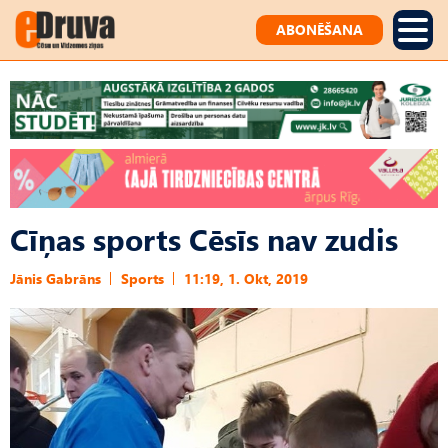
ABONĒŠANA
Cīņas sports Cēsīs nav zudis
Jānis Gabrāns
Sports
11:19, 1. Okt, 2019