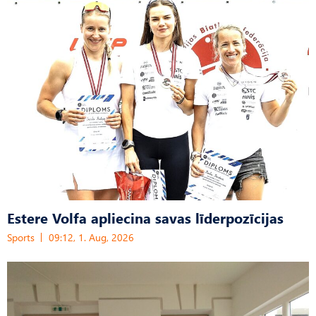
Estere Volfa apliecina savas līderpozīcijas
Sports
09:12, 1. Aug, 2026