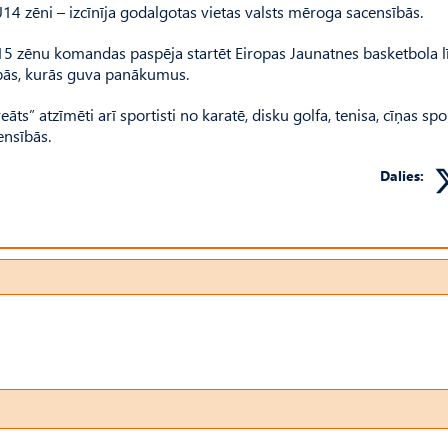
4 zēni – izcīnīja godalgotas vietas valsts mēroga sacensībās.
 U15 zēnu komandas paspēja startēt Eiropas Jaunatnes basketbola l
ībās, kurās guva panākumus.
āts” atzīmēti arī sportisti no karatē, disku golfa, tenisa, cīņas sp
ensībās.
Dalies: