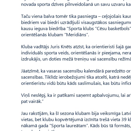
novada sporta dzīves pilnveidošanā un savu uzvaru ka
Taču viena balva tomēr tika pasniegta – ceļojošais kauss
biedriem vai biedri uzrādījuši visaugstākos sasniegum
kausu ieguva biedrība “Sporta klubs “Cēsu basketbols
orientēšanās klubam “Meridiāns”.
Kluba vadītājs Juris Knēts atzīst, ka orientieristi šajā 
individuāls sporta veids, orientēšanās ir pieejama, ne
izdrukājis, un doties mežā treniņu vai sacensību režīmā
Jāatzīmē, ka vasaras sacensību kalendārā paredzēto orien
sacensības. Tiklīdz ierobežojumi tika atcelti, katrā ned
orientieristu vidū būtu kāds saslimušais, kas būtu infic
Viņš neslēpj, ka ir patīkami saņemt apbalvojumu, lai ar
pat vairāk.”
Jau rakstījām, ka šī sezona klubam bija veiksmīga Latv
vietas, bet klubu kopvērtējumā izcīnīta trešā vieta 39 
nāka­mā gada “Sporta laureātam”. Kāds būs tā formāts, g