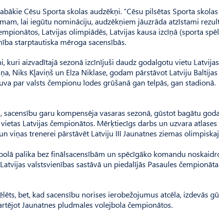
 labākie Cēsu Sporta skolas audzēkņi. “Cēsu pilsētas Sporta skolas
kumam, lai iegū­tu nomināciju, audzēkņiem jāuzrāda atzīstami rezult
empionātos, Lat­vijas olimpiādēs, Latvijas kausa izcīņā (sporta spēl
enība starptautiska mēroga sacensībās.
 kuri aizvadītajā sezonā izcīnījuši daudz godalgotu vietu Latvijas
ņa, Niks Kļaviņš un Elza Niklase, godam pārstāvot Latviju Baltijas
ļuva par valsts čempionu lodes grūšanā gan telpās, gan stadionā.
āca, sacensību garu kompensēja vasaras sezonā, gūstot bagātu god
 vietas Latvijas čempionātos. Mērķtie­cīgs darbs un uzvara atlases
un viņas trenerei pārstāvēt Latviju III Jaunatnes ziemas olimpiska
rbolā palika bez finālsacensībām un spēcīgāko komandu noskaidr
i Latvijas valstsvienības sastāvā un piedalījās Pasaules čempionāta
pēlēts, bet, kad sacensību norises ierobežojumus atcēla, izdevās gū
rtējot Jaunatnes pludmales volejbola čempionātos.