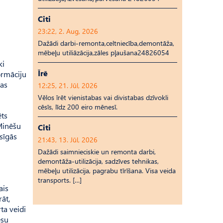
Citi
23:22, 2. Aug, 2026
Dažādi darbi-remonta,celtniecība,demontāža,
mēbeļu utiliāzācija,zāles pļaušana24826054
ki
Īrē
ormāciju
bas
12:25, 21. Jūl, 2026
Vēlos īrēt vienistabas vai divistabas dzīvokli
cēsīs, līdz 200 eiro mēnesī.
ēts
 Minēšu
Citi
esīgās
21:43, 13. Jūl, 2026
Dažādi saimnieciskie un remonta darbi,
demontāža-utilizācija, sadzīves tehnikas,
mēbeļu utilizācija, pagrabu tīrīšana. Visa veida
transports. […]
ais
āt,
ta veidi
ēsu