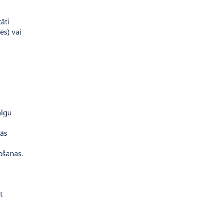
āti
ēs) vai
algu
jās
ošanas.
t