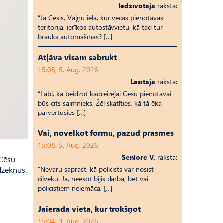
Iedzīvotāja
raksta:
“Ja Cēsīs, Vaļņu ielā, kur vecās pienotavas
teritorija, ierīkos autostāvvietu, kā tad tur
brauks automašīnas? […]
Atļāva visam sabrukt
15:08, 5. Aug, 2026
Lasītāja
raksta:
“Labi, ka beidzot kādreizējai Cēsu pienotavai
būs cits saimnieks. Žēl skatīties, kā tā ēka
pārvērtusies […]
Vai, novelkot formu, pazūd prasmes
15:08, 5. Aug, 2026
Seniore V.
raksta:
“Cēsu
dzēkņus.
“Nevaru saprast, kā policists var nosist
cilvēku. Jā, neesot bijis darbā, bet vai
policistiem neiemāca, […]
Jāierāda vieta, kur trokšņot
15:04, 3. Aug, 2026