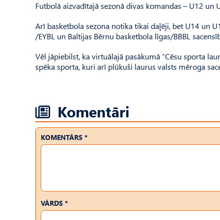
Futbolā aizvadītajā sezonā divas komandas – U12 un U1
Arī basketbola sezona notika tikai daļēji, bet U14 un
/EYBL un Baltijas Bērnu basketbola līgas/BBBL sacens
Vēl jāpiebilst, ka virtuālajā pasākumā “Cēsu sporta laure
spēka sporta, kuri arī plūkuši laurus valsts mēroga sac
Komentāri
KOMENTĀRS *
VĀRDS *