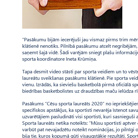
“Pasākumu bijām iecerējuši jau vismaz pirms trim mēneši
klātienē nenotiks. Pilnībā pasākumu atcelt negribējām, 
saņemt šajā vidē. Šādi varējām sniegt plašu informāci
sporta koordinatore Ineta Krūmiņa.
Tapa desmit video stāsti par sporta veidiem un to vēst
laureātu sveikšanas pasākums klātienē. Pie sporta vei
vienu. Izrādās, ka sieviešu basketbolā pirmā oficiālā sp
biedrības basketbolistes uz draudzības maču ielūdza rīdz
Pasākums “Cēsu sporta laureāts 2020” no iepriekšējiem
specifiskos apstākļus, ka sportisti nevarēja īstenot sav
uzvarētājiem pasludināti visi sportisti, kuri sasnieguši
Sporta laureāts netika noteikts: “Mūsu sportisti aptver
varbūt pat nevajadzētu noteikt nominācijas, jo pilnīgi ob
bija tie, kuros kopumā gūti visaugstākie rezultāti. Spo