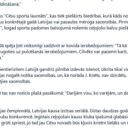
ldināšanā.”
 “Cēsu sporta laureāts”, kas tiek piešķirts biedrībai, kurā kāds n
us konkrētajā gadā Lat­vijas vai pasaules mēroga sacensībās. Pir
””, šogad sporta padomes balsojumā nolemts ceļojošo balvu piešķ
gadā spēja ļoti veiksmīgi sadzīvot ar kovida ierobežojumiem: “Tā kā š
raugoties uz pulcēšanās ierobežojumiem. Cil­vēks var paņemt karti,
.”
tieristiem Latvijā gandrīz pilnībā izdevās īstenot, izkrita tikai v
ēļas nogalē notika sacensības, un, kā norāda J. Knēts, nav dzirdēts,
ējies sacensībās.
ī tas nav noticis plašā pasākumā: “Darījām visu, ko varējām, un d
ijas čempionātā, Latvijas kausa izcīņas seriālā. Gūtas daudzas god
klubu konkurencē. Iegūtais ceļojošais kauss kluba īpašumā glabāsi
rūti spriest, jo tad jau Cēsu novads būs kļuvis krietni lielāks un 