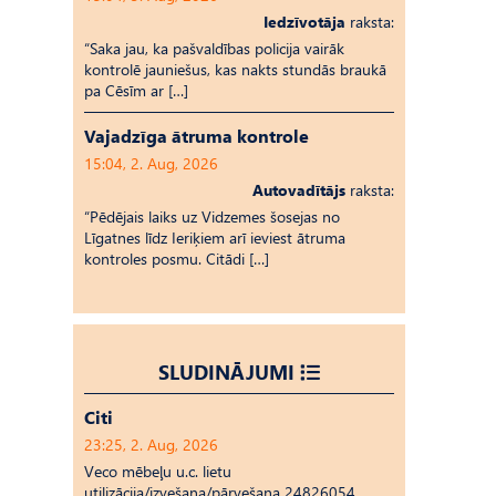
Iedzīvotāja
raksta:
“Saka jau, ka pašvaldības policija vairāk
kontrolē jauniešus, kas nakts stundās braukā
pa Cēsīm ar […]
Vajadzīga ātruma kontrole
15:04, 2. Aug, 2026
Autovadītājs
raksta:
“Pēdējais laiks uz Vid­ze­mes šosejas no
Līgatnes līdz Ieriķiem arī ieviest ātruma
kontroles posmu. Citādi […]
SLUDINĀJUMI
Citi
23:25, 2. Aug, 2026
Veco mēbeļu u.c. lietu
utilizācija/izvešana/pārvešana 24826054