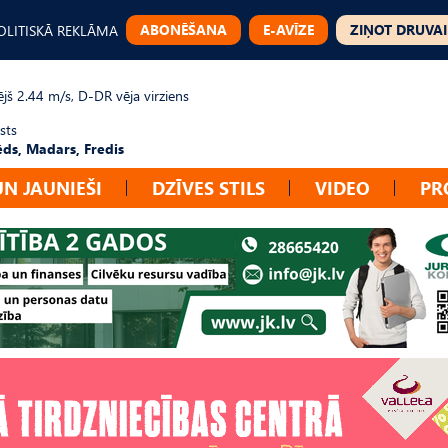
ABONĒŠANA
E-AVĪZE
ZIŅOT DRUVAI
OLITISKĀ REKLĀMA
jš 2.44 m/s, D-DR vēja virziens
sts
ēds, Madars, Fredis
UN JAUNIEŠI
DZĪVES STILS
VIDEO
PR