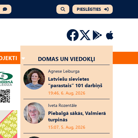
PIESLĒGTIES
OJEKTI
DOMAS UN VIEDOKĻI
Agnese Leiburga
Latviešu sievietes
“parastais” 101 darbiņš
19:46, 6. Aug, 2026
Iveta Rozentāle
Piebalgā sākās, Valmierā
turpinās
15:07, 5. Aug, 2026