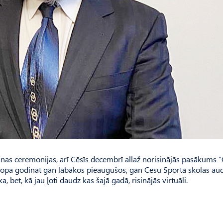
anas ceremonijas, arī Cēsīs decembrī allaž norisinājās pasākums 
a, kopā godināt gan labākos pieaugušos, gan Cēsu Sporta skolas au
 bet, kā jau ļoti daudz kas šajā gadā, risinājās virtuāli.