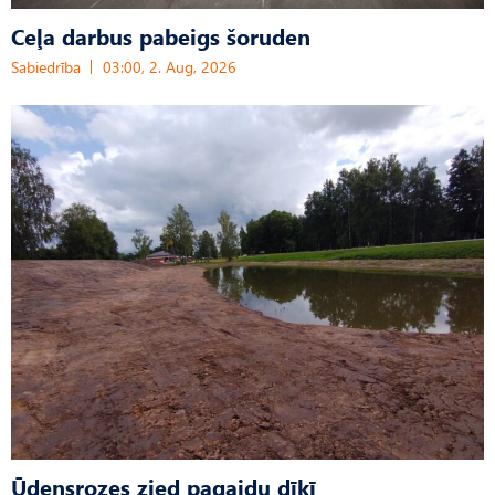
Ceļa darbus pabeigs šoruden
Sabiedrība
03:00, 2. Aug, 2026
Ūdensrozes zied pagaidu dīķī