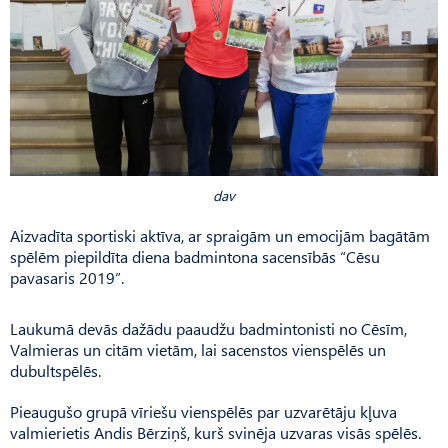
dav
Aizvadīta sportiski aktīva, ar spraigām un emocijām bagātām
spēlēm piepildīta diena badmintona sacensībās “Cēsu
pavasaris 2019”.
Laukumā devās dažādu paaudžu badmintonisti no Cēsīm,
Valmieras un citām vietām, lai sacenstos vienspēlēs un
dubultspēlēs.
Pieaugušo grupā vīriešu vienspēlēs par uzvarētāju kļuva
valmierietis Andis Bērziņš, kurš svinēja uzvaras visās spēlēs.