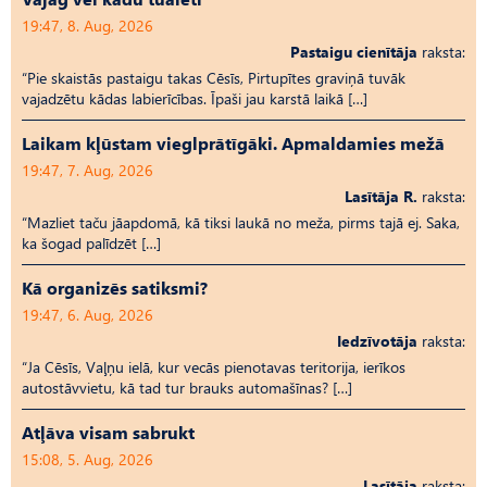
19:47, 8. Aug, 2026
Pastaigu cienītāja
raksta:
“Pie skaistās pastaigu takas Cēsīs, Pirtupītes graviņā tuvāk
vajadzētu kādas labierīcības. Īpaši jau karstā laikā […]
Laikam kļūstam vieglprātīgāki. Apmaldamies mežā
19:47, 7. Aug, 2026
Lasītāja R.
raksta:
“Mazliet taču jāapdomā, kā tiksi laukā no meža, pirms tajā ej. Saka,
ka šogad palīdzēt […]
Kā organizēs satiksmi?
19:47, 6. Aug, 2026
Iedzīvotāja
raksta:
“Ja Cēsīs, Vaļņu ielā, kur vecās pienotavas teritorija, ierīkos
autostāvvietu, kā tad tur brauks automašīnas? […]
Atļāva visam sabrukt
15:08, 5. Aug, 2026
Lasītāja
raksta: