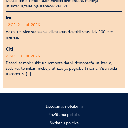
Dažādi darbi-remonta,celtniecība,demontāža, mēbeļu
utiliāzācija,zāles pļaušana24826054
Īrē
12:25, 21. Jūl, 2026
Vēlos īrēt vienistabas vai divistabas dzīvokli cēsīs, līdz 200 eiro
mēnesī.
Citi
21:43, 13. Jūl, 2026
Dažādi saimnieciskie un remonta darbi, demontāža-utilizācija,
sadzīves tehnikas, mēbeļu utilizācija, pagrabu tīrīšana. Visa veida
transports. […]
Lietošanas noteikumi
Privātuma politika
Sīkdatņu politika