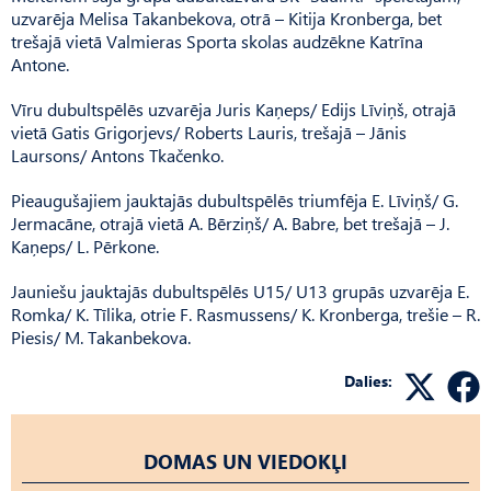
uzvarēja Melisa Takanbekova, otrā – Kitija Kronberga, bet
trešajā vietā Valmieras Sporta skolas audzēkne Katrīna
Antone.
Vīru dubultspēlēs uzvarēja Juris Kaņeps/ Edijs Līviņš, otrajā
vietā Gatis Grigorjevs/ Roberts Lauris, trešajā – Jānis
Laursons/ Antons Tkačenko.
Pieaugušajiem jauktajās dubultspēlēs triumfēja E. Līviņš/ G.
Jermacāne, otrajā vietā A. Bērziņš/ A. Babre, bet trešajā – J.
Kaņeps/ L. Pērkone.
Jauniešu jauktajās dubultspēlēs U15/ U13 grupās uzvarēja E.
Romka/ K. Tīlika, otrie F. Rasmussens/ K. Kronberga, trešie – R.
Piesis/ M. Takanbekova.
Dalies:
DOMAS UN VIEDOKĻI