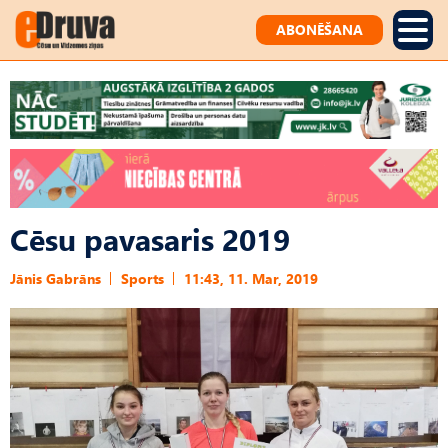
ABONĒŠANA
Cēsu pavasaris 2019
Jānis Gabrāns
Sports
11:43, 11. Mar, 2019