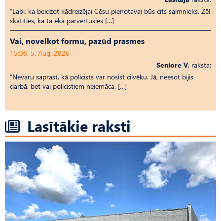
“Labi, ka beidzot kādreizējai Cēsu pienotavai būs cits saimnieks. Žēl
skatīties, kā tā ēka pārvērtusies […]
Vai, novelkot formu, pazūd prasmes
15:08, 5. Aug, 2026
Seniore V.
raksta:
“Nevaru saprast, kā policists var nosist cilvēku. Jā, neesot bijis
darbā, bet vai policistiem neiemāca, […]
Lasītākie raksti