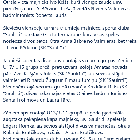
Otrajā vietā mājnieks Ivo Keišs, kurš vienīgo zaudējumu
piedzīvoja pret A. Bērziņu. Trešajā vietā vēl viens Valmieras
badmintonists Roberts Lauris.
Sieviešu vienspēļu turnīrā triumfēja mājniece, sporta kluba
“Saulrīti” pārstāve Grieta Jer­macāne, kura visas spēles
noslēdza divos setos. Otrā Arīna Babre no Valmieras, bet trešā
– Liene Pērkone (SK “Saulrīti”).
Jaunieši sacentās divās apvienotajās vecuma grupās. Zēniem
U17/ U15 grupā droši pretī uzvarai soļoja Amatas novada
pārstāvis Krišjānis Joksts (SK “Saul­rīti”), aiz sevis atstājot
valmierieti Rihardu Žugu un Elmāru Jurciņu (SK “Saulrīti”).
Meitenēm šajā vecuma grupā uzvarēja Kristiāna Tīlika (SK
“Saulrīti”), divās nākamajās vietās Olaines badmintonistes
Santa Trofimova un Laura Tāre.
Zēniem apvienotajā U13/ U11 grupā uz goda pjedestāla
augstākā pakāpiena kāpa mājnieks, SK “Saulrīti” spēlētājs
Edgars Rom­ka, aiz sevios atstājot divus valmieriešus, otrais
Rolands Bratčikovs, trešais – Artūrs Bratčikovs.
Meitenēm šajā grupā dubultuzvara SK “Saulrīti” spēlētājām,