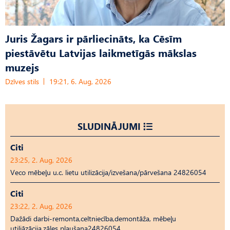
Juris Žagars ir pārliecināts, ka Cēsīm
piestāvētu Latvijas laikmetīgās mākslas
muzejs
Dzīves stils
19:21, 6. Aug, 2026
SLUDINĀJUMI
Citi
23:25, 2. Aug, 2026
Veco mēbeļu u.c. lietu utilizācija/izvešana/pārvešana 24826054
Citi
23:22, 2. Aug, 2026
Dažādi darbi-remonta,celtniecība,demontāža, mēbeļu
utiliāzācija,zāles pļaušana24826054