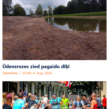
Ūdensrozes zied pagaidu dīķī
Sabiedrība
03:00, 4. Aug, 2026