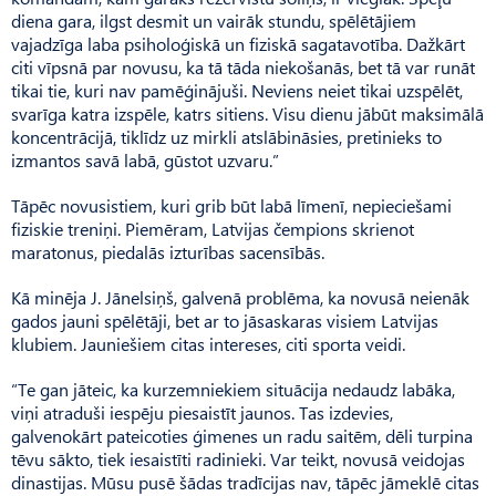
diena gara, ilgst desmit un vairāk stundu, spēlētājiem
vajadzīga laba psiholoģiskā un fiziskā sagatavotība. Dažkārt
citi vīpsnā par novusu, ka tā tāda niekošanās, bet tā var runāt
tikai tie, kuri nav pamēģinājuši. Neviens neiet tikai uzspēlēt,
svarīga katra izspēle, katrs sitiens. Visu dienu jābūt maksimālā
koncentrācijā, tiklīdz uz mirkli atslābināsies, pretinieks to
izmantos savā labā, gūstot uzvaru.”
Tāpēc novusistiem, kuri grib būt labā līmenī, nepieciešami
fiziskie treniņi. Piemēram, Lat­vijas čempions skrienot
maratonus, piedalās izturības sacensībās.
Kā minēja J. Jānelsiņš, galvenā problēma, ka novusā neienāk
gados jauni spēlētāji, bet ar to jāsa­skaras visiem Latvijas
klubiem. Jauniešiem citas intereses, citi sporta veidi.
“Te gan jāteic, ka kurzemniekiem situācija nedaudz labāka,
viņi atraduši iespēju piesaistīt jaunos. Tas izdevies,
galvenokārt pateicoties ģimenes un radu sai­tēm, dēli turpina
tēvu sākto, tiek iesaistīti radinieki. Var teikt, novusā veidojas
dinastijas. Mūsu pusē šādas tradīcijas nav, tāpēc jāmeklē citas