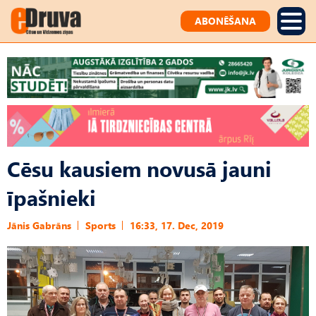
ABONĒŠANA
Cēsu kausiem novusā jauni
īpašnieki
Jānis Gabrāns
Sports
16:33, 17. Dec, 2019