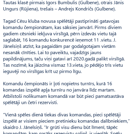
Tautas klasē pirmais Igors Bumbulis (Gulbene), otrais Jānis
Ungurs (Rūjiena), trešais – Andrejs Kondričs (Gulbene).
Tagad Cēsu kluba novusa spēlētāji pastiprināti gatavojas
komandu čempionātam, kas sāksies janvārī. Pirms diviem
gadiem cēsnieki iekļuva virslīgā, pērn izdevās vietu tajā
saglabāt, 16 komandu konkurencē ieņemot 11 .vietu. J.
Jānelsiņš atzīst, ka pagaidām par godalgotajam vietām
nesanāk cīnīties. Lai to paveiktu, vajadzīgs jauns
papildinājums, taču viņi gatavi arī 2020.gadā palikt virslīgā.
Tas nozīmē, ka jāizcīna vismaz 13.vieta, jo pēdējo trīs vietu
ieguvēji no virslīgas krīt uz pirmo līgu.
Komandu čempionāts ir ļoti nopietns turnīrs, kurā 16
komandas izspēlē apļa turnīru no janvāra līdz martam.
Atbilstoši nolikumam komandā var būt pieci pamatsastāva
spēlētāji un četri rezervisti.
“Vienā spēles dienā tiekas divas komandas, pieci spēlētāji
izspēlē ar visiem pieciem pretinieku komandas dalībniekiem,”
skaidro J. Jānelsiņš. “Ir grūti visu dienu būt līmenī, tāpēc
komandām, kam garāks rezervistu soliņš, ir vieglāk. Spēļu