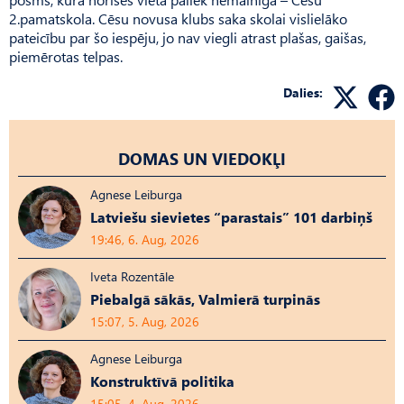
2.pamatskola. Cēsu novusa klubs saka skolai vislielāko
pateicību par šo iespēju, jo nav viegli atrast plašas, gaišas,
piemērotas telpas.
Dalies:
DOMAS UN VIEDOKĻI
Agnese Leiburga
Latviešu sievietes “parastais” 101 darbiņš
19:46, 6. Aug, 2026
Iveta Rozentāle
Piebalgā sākās, Valmierā turpinās
15:07, 5. Aug, 2026
Agnese Leiburga
Konstruktīvā politika
15:05, 4. Aug, 2026