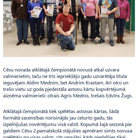
Cēsu novada atklātajā čempionātā novusā atkal uzvara
valmierietim, taču ne trīs iepriekšējo gadu uzvarētāja titula
ieguvējam Aldim Mednim, bet Andrim Krastam. Arī otro un
trešo vietu uz goda pjedestāla astoņu kārtu kopvērtējumā
aizņēma valmierieši: otrais Agris Mednis, trešais Edvīns Žugs.
Atklātajā čempionātā tiek spēlētas astoņas kārtas, šādā
formātā sacensības norisinājās jau ceturto gadu, tās
izpelnījušas novērtējumu visā valstī. Kopumā šajā sezonā pie
galdiem Cēsu 2.pamatskolā stājušies apmēram simts novusa
spēlētāju no visas valsts, cits regulāri, kāds piedalījies tikai