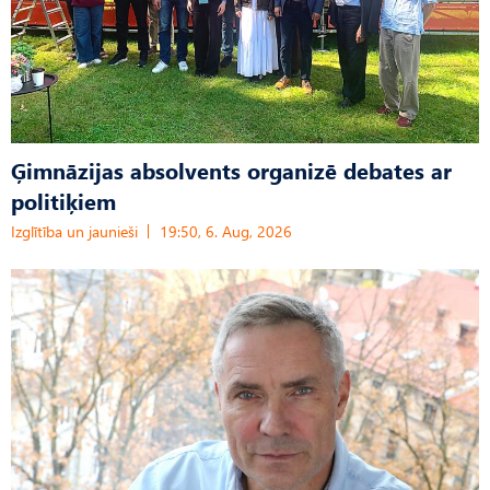
Ģimnāzijas absolvents organizē debates ar
politiķiem
Izglītība un jaunieši
19:50, 6. Aug, 2026