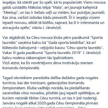
iespējas, kā stāstīt par šo spēli, kā to popularizēt. Viens novusa
galds uzstādīts Mākslas telpā “Mala”, arī jaunajā kafejnīcā
“Meetup”, un tas ir tiešais ceļš uz vietām, kur pulcējas jaunieši.
Kas zina, varbūt izdodas kādu piesaistīt. Šī ir iespēja viņiem
iepazīt novusu, atklāt tā būtību, saprast, ka šī ir interesanta un
aizraujoša spēle,” stāsta J. Jānelsiņš.
Var atgādināt, ka Cēsu novusa klubs pērn pasākumā “Sporta
laureāts” saņēma balvu kā “Gada sporta biedrība”, kā arī
klātesošo balsojumā – ceļojošo kausu “Cēsu sporta laureāts”.
Vakar šī gada pasākumā “Sporta laureāts 2019” J. Jānelsiņš
balvu nodeva nākamajiem tās īpašniekiem.
Viņš atzīst, ka šis novērtējums deva motivāciju startam
komandu čempionātā.
Tagad cēsniekiem paredzēta dalība dažādos gada nogales
turnīros, kas der treniņam, gatavojoties komandu
čempionātam. Kluba vadītājs norāda, ka piedalīšanās
sacensībās citos novados, pilsētās ļauj iepazīt spēlētājus, ar
kuriem neiznāk tikties Cēsu turnīrā, un tas ir ļoti noderīgi.
Janvāra nogalē atkal 2020.gada Cēsu čempionāta pirmais
posms, kura norises vieta paliek nemainīga – Cēsu