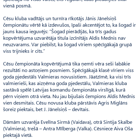
vienā posmā.
Cēsu kluba vadītājs un turnīra rīkotājs Jānis Jānelsiņš
čempionātu vērtē kā izdevušos, īpaši akcentējot to, ka šogad ir
jauns kausa ieguvējs: “Šogad pierādījās, ka trīs gadus
kopvērtējuma uzvarētāja titula izcīnītājs Aldis Mednis nav
neuzvarams. Var piebilst, ka šogad vīriem spēcīgākajā grupā
viss trijnieks ir cits.”
Cēsu čempionāta kopvērtējumā tika ņemti vēra seši labākie
rezultāti no astoņiem posmiem. Spē­cīgākajā klasē vīriem viss
goda pjedestāls Valmieras novusistiem. Jāatzīmē, ka visi trīs
valmierieši, kas aizņēma goda pjedestālu, Valmieras kluba
sastāvā spēlē Latvijas komandu čempi­onāta virslīgā, kurā
pērn viņiem otrā vieta. Nu jau bijušais čempions Aldis Mednis
vien desmitais. Cēsu novusa kluba pārstāvis Agris Miglāns
šoreiz piektais, bet J. Jānelsiņš – devītais.
Dāmām uzvarēja Evelīna Sirmā (Vaidava), otrā Sintija Skalbe
(Valmiera), trešā – Antra Mīlberga (Valka). Cēsniece Aiva Oša
piektajā vietā.