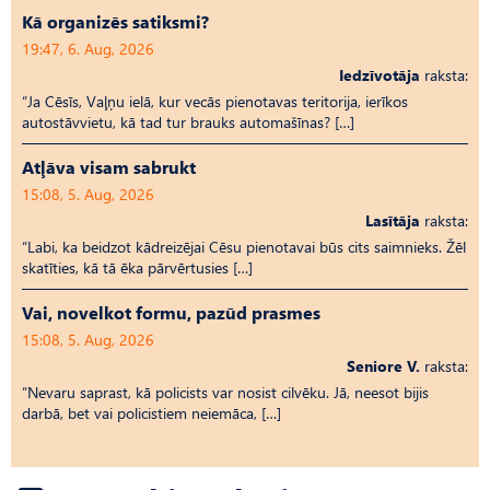
Kā organizēs satiksmi?
19:47, 6. Aug, 2026
Iedzīvotāja
raksta:
“Ja Cēsīs, Vaļņu ielā, kur vecās pienotavas teritorija, ierīkos
autostāvvietu, kā tad tur brauks automašīnas? […]
Atļāva visam sabrukt
15:08, 5. Aug, 2026
Lasītāja
raksta:
“Labi, ka beidzot kādreizējai Cēsu pienotavai būs cits saimnieks. Žēl
skatīties, kā tā ēka pārvērtusies […]
Vai, novelkot formu, pazūd prasmes
15:08, 5. Aug, 2026
Seniore V.
raksta:
“Nevaru saprast, kā policists var nosist cilvēku. Jā, neesot bijis
darbā, bet vai policistiem neiemāca, […]