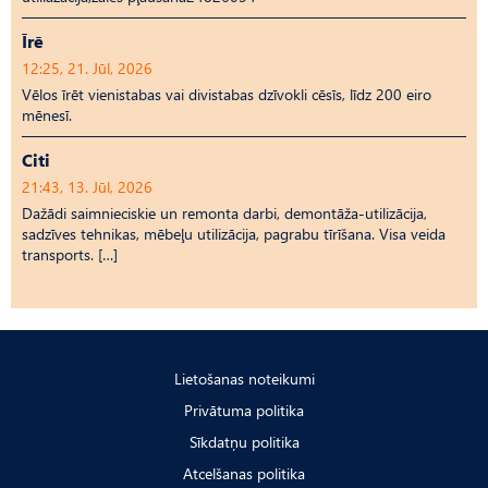
Īrē
12:25, 21. Jūl, 2026
Vēlos īrēt vienistabas vai divistabas dzīvokli cēsīs, līdz 200 eiro
mēnesī.
Citi
21:43, 13. Jūl, 2026
Dažādi saimnieciskie un remonta darbi, demontāža-utilizācija,
sadzīves tehnikas, mēbeļu utilizācija, pagrabu tīrīšana. Visa veida
transports. […]
Lietošanas noteikumi
Privātuma politika
Sīkdatņu politika
Atcelšanas politika