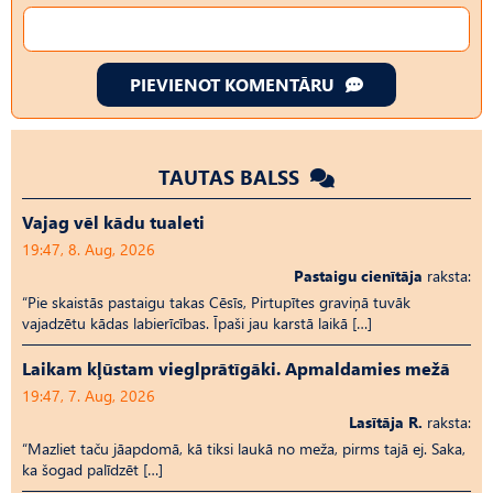
PIEVIENOT KOMENTĀRU
TAUTAS BALSS
Vajag vēl kādu tualeti
19:47, 8. Aug, 2026
Pastaigu cienītāja
raksta:
“Pie skaistās pastaigu takas Cēsīs, Pirtupītes graviņā tuvāk
vajadzētu kādas labierīcības. Īpaši jau karstā laikā […]
Laikam kļūstam vieglprātīgāki. Apmaldamies mežā
19:47, 7. Aug, 2026
Lasītāja R.
raksta:
“Mazliet taču jāapdomā, kā tiksi laukā no meža, pirms tajā ej. Saka,
ka šogad palīdzēt […]