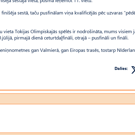
nišēja sestajā vietā, posmā ieņemot 11. vietu.
finišēja sestā, taču pusfinālam viņa kvalificējās pēc uzvaras “pēd
Taču vieta Tokijas Olimpiskajās spēlēs ir nodrošināta, mums visiem j
ijā, pirmajā dienā ceturtdaļfināli, otrajā – pusfināli un fināli.
 treniņnometnes gan Valmierā, gan Eiropas trasēs, tostarp Nīderlan
Dalies: