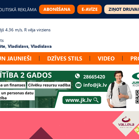
ABONĒŠANA
E-AVĪZE
ZIŅOT DRUVAI
OLITISKĀ REKLĀMA
jš 4.36 m/s, R vēja virziens
ts
te, Vladislavs, Vladislava
UN JAUNIEŠI
DZĪVES STILS
VIDEO
PR