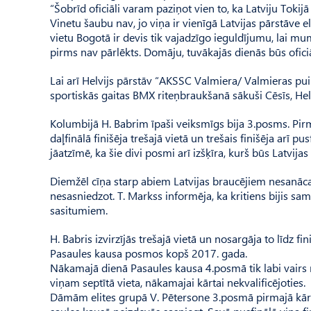
“Šobrīd oficiāli varam paziņot vien to, ka Latviju Toki
Vinetu šaubu nav, jo viņa ir vienīgā Latvijas pārstāve e
vietu Bogotā ir devis tik vajadzīgo ieguldījumu, lai mums
pirms nav pārlēkts. Domāju, tuvākajās dienās būs oficiāl
Lai arī Helvijs pārstāv “AKSSC Valmiera/ Valmieras pui
sportiskās gaitas BMX riteņbraukšanā sākuši Cēsīs, Hel
Kolumbijā H. Babrim īpaši veiksmīgs bija 3.posms. Pirmaj
daļfinālā finišēja trešajā vietā un trešais finišēja arī pu
jāatzīmē, ka šie divi posmi arī izšķīra, kurš būs Latvijas
Diemžēl cīņa starp abiem Latvijas braucējiem nesanāca, 
nesasniedzot. T. Markss informēja, ka kritiens bijis sa
sasitumiem.
H. Babris izvirzījās trešajā vietā un nosargāja to līdz fin
Pasaules kausa posmos kopš 2017. gada.
Nākamajā dienā Pasaules kausa 4.posmā tik labi vairs ne
viņam septītā vieta, nākamajai kārtai nekvalificējoties.
Dāmām elites grupā V. Pēter­sone 3.posmā pirmajā kārtā