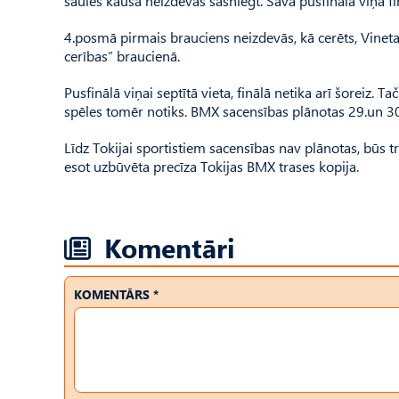
saules kausā neizdevās sasniegt. Savā pusfinālā viņa fi
4.posmā pirmais brauciens neizdevās, kā cerēts, Vineta 
cerības” braucienā.
Pusfinālā viņai septītā vieta, finālā netika arī šoreiz. 
spēles tomēr notiks. BMX sacensības plānotas 29.un 30.jūl
Līdz To­kijai sportistiem sacensības nav plānotas, būs
esot uzbūvēta precīza Tokijas BMX trases kopija.
Komentāri
KOMENTĀRS *