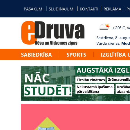
PASĀKUMI
SLUDINĀJUMI
KONTAKTI
REKLĀMA
P
+20° C, vē
Sestdiena, 8. augus
Vārda dienas:
Mudī
SABIEDRĪBA
SPORTS
IZGLĪTĪBA 