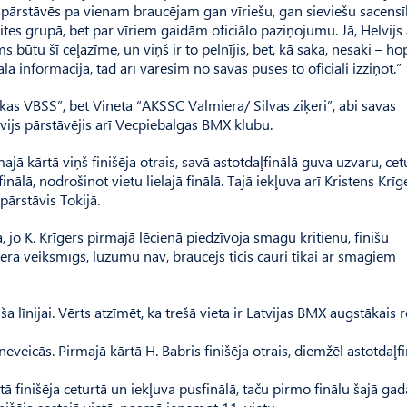
jā pārstāvēs pa vienam braucējam gan vīriešu, gan sieviešu sacensī
lites grupā, bet par vīriem gaidām oficiālo paziņojumu. Jā, Helvijs 
 būtu šī ceļazīme, un viņš ir to pelnījis, bet, kā saka, nesaki – hop
ā informācija, tad arī varēsim no savas puses to oficiāli izziņot.”
kas VBSS”, bet Vineta “AKSSC Valmiera/ Silvas ziķeri”, abi savas
vijs pārstāvējis arī Vecpiebalgas BMX klubu.
ā kārtā viņš finišēja otrais, savā astotdaļfinālā guva uzvaru, cet
sfinālā, nodrošinot vietu lielajā finālā. Tajā iekļuva arī Kristens Krīg
 pārstāvis Tokijā.
jo K. Krīgers pirmajā lēcienā piedzīvoja smagu kritienu, finišu
mērā veiksmīgs, lūzumu nav, braucējs ticis cauri tikai ar smagiem
iša līnijai. Vērts atzīmēt, ka trešā vieta ir Latvijas BMX augstākais 
veicās. Pirmajā kārtā H. Babris finišēja otrais, diemžēl astotdaļfi
 finišēja ceturtā un iekļuva pusfinālā, taču pirmo finālu šajā gad