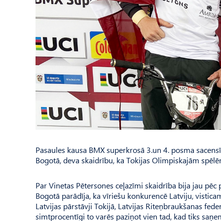
Pasaules kausa BMX superkrosā 3.un 4. posma sacensīb
Bogotā, deva skaidrību, ka Tokijas Olimpiskajām spēlēm
Par Vinetas Pētersones ceļazīmi skaidrība bija jau p
Bogotā parādīja, ka vīriešu konkurencē Latviju, visticam
Latvijas pārstāvji Tokijā, Latvijas Riteņbraukšanas fed
simtprocentīgi to varēs paziņot vien tad, kad tiks saņe