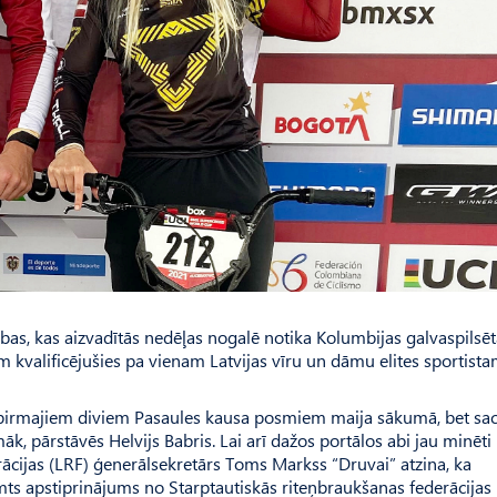
as, kas aizvadītās nedēļas nogalē notika Kolumbijas galvaspilsēt
 kvalificējušies pa vienam Latvijas vīru un dāmu elites sportista
ēc pirmajiem diviem Pasaules kausa posmiem maija sākumā, bet sa
āk, pārstāvēs Helvijs Babris. Lai arī dažos portālos abi jau minēti
erācijas (LRF) ģenerālsekretārs Toms Markss “Druvai” atzina, ka
mts apstiprinājums no Starptautiskās riteņbraukšanas federācijas 