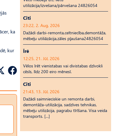
utilizācija/izvešana/pārvešana 24826054
ējās
Citi
23:22, 2. Aug, 2026
ācer, ka
Dažādi darbi-remonta,celtniecība,demontāža,
mēbeļu utiliāzācija,zāles pļaušana24826054
dē, kur
Īrē
12:25, 21. Jūl, 2026
Vēlos īrēt vienistabas vai divistabas dzīvokli
cēsīs, līdz 200 eiro mēnesī.
Citi
21:43, 13. Jūl, 2026
Dažādi saimnieciskie un remonta darbi,
demontāža-utilizācija, sadzīves tehnikas,
mēbeļu utilizācija, pagrabu tīrīšana. Visa veida
transports. […]