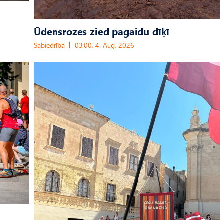
Ūdensrozes zied pagaidu dīķī
Sabiedrība
03:00, 4. Aug, 2026