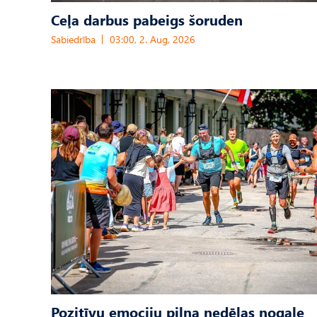
Ceļa darbus pabeigs šoruden
Sabiedrība
03:00, 2. Aug, 2026
Pozitīvu emociju pilna nedēļas nogale