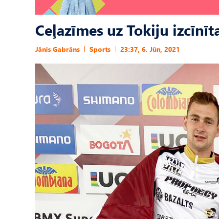
Ceļazīmes uz Tokiju izcīnīt
Jānis Gabrāns
Sports
23:37, 6. Jūn, 2021