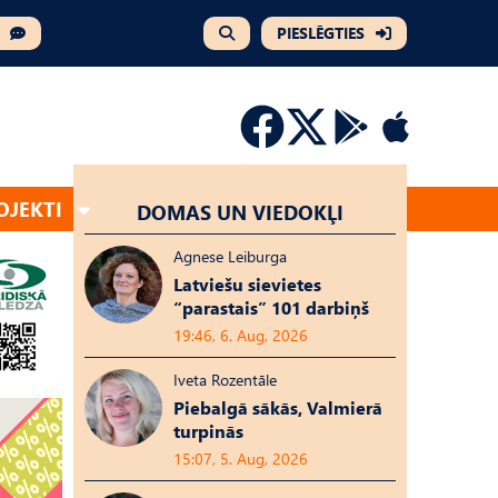
PIESLĒGTIES
OJEKTI
DOMAS UN VIEDOKĻI
Agnese Leiburga
Latviešu sievietes
“parastais” 101 darbiņš
19:46, 6. Aug, 2026
Iveta Rozentāle
Piebalgā sākās, Valmierā
turpinās
15:07, 5. Aug, 2026