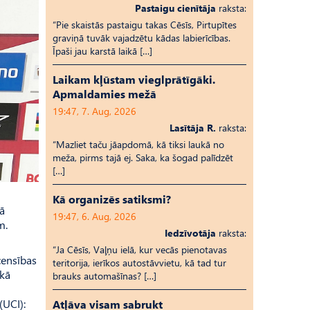
Pastaigu cienītāja
raksta:
“Pie skaistās pastaigu takas Cēsīs, Pirtupītes
graviņā tuvāk vajadzētu kādas labierīcības.
Īpaši jau karstā laikā […]
Laikam kļūstam vieglprātīgāki.
Apmaldamies mežā
19:47, 7. Aug, 2026
Lasītāja R.
raksta:
“Mazliet taču jāapdomā, kā tiksi laukā no
meža, pirms tajā ej. Saka, ka šogad palīdzēt
[…]
Kā organizēs satiksmi?
ā
19:47, 6. Aug, 2026
m.
Iedzīvotāja
raksta:
“Ja Cēsīs, Vaļņu ielā, kur vecās pienotavas
censības
teritorija, ierīkos autostāvvietu, kā tad tur
 kā
brauks automašīnas? […]
(UCI):
Atļāva visam sabrukt