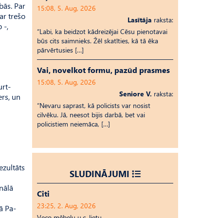
bās. Par
15:08, 5. Aug, 2026
ar trešo
Lasītāja
raksta:
 -,
“Labi, ka beidzot kādreizējai Cēsu pienotavai
būs cits saimnieks. Žēl skatīties, kā tā ēka
pārvērtusies […]
Vai, novelkot formu, pazūd prasmes
15:08, 5. Aug, 2026
urt­
Seniore V.
raksta:
ers, un
“Nevaru saprast, kā policists var nosist
cilvēku. Jā, neesot bijis darbā, bet vai
policistiem neiemāca, […]
rezultāts
SLUDINĀJUMI
nālā
Citi
23:25, 2. Aug, 2026
ā Pa­
Veco mēbeļu u.c. lietu