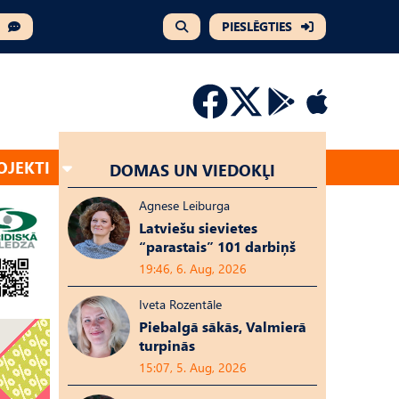
PIESLĒGTIES
OJEKTI
DOMAS UN VIEDOKĻI
Agnese Leiburga
Latviešu sievietes
“parastais” 101 darbiņš
19:46, 6. Aug, 2026
Iveta Rozentāle
Piebalgā sākās, Valmierā
turpinās
15:07, 5. Aug, 2026