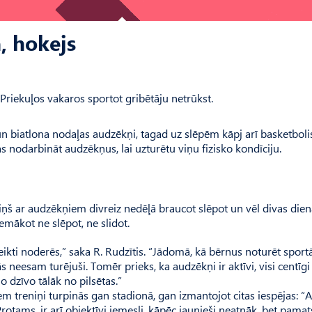
, hokejs
riekuļos vakaros sportot gribētāju netrūkst.
n biatlona nodaļas audzēkņi, tagad uz slēpēm kāpj arī basketbolis
s nodarbināt audzēkņus, lai uzturētu viņu fizisko kondīciju.
viņš ar audzēkņiem divreiz nedēļā braucot slēpot un vēl divas die
 nemākot ne slēpot, ne slidot.
eikti noderēs,” saka R. Rudzītis. “Jādomā, kā bērnus noturēt sportā
 neesam turējuši. Tomēr prieks, ka audzēkņi ir aktīvi, visi centīgi
jo dzīvo tālāk no pilsētas.”
em treniņi turpinās gan stadionā, gan izmantojot citas iespējas: “A
Protams, ir arī objektīvi iemesli, kāpēc jaunieši neatnāk, bet pama