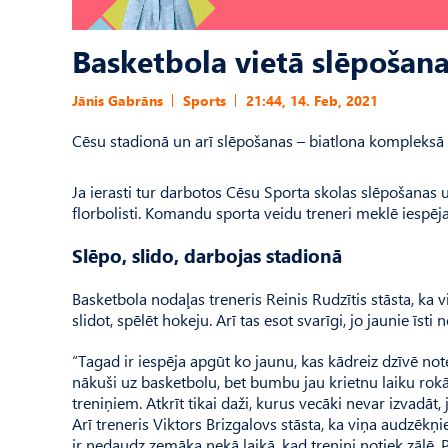
Basketbola vietā slēpošana
Jānis Gabrāns
Sports
21:44, 14. Feb, 2021
Cēsu stadionā un arī slēpošanas – biatlona kompleksā P
Ja ierasti tur darbotos Cēsu Sporta skolas slēpošanas u
florbolisti. Komandu sporta veidu treneri meklē iespēja
Slēpo, slido, darbojas stadionā
Basketbola nodaļas treneris Reinis Rudzītis stāsta, ka 
slidot, spēlēt hokeju. Arī tas esot svarīgi, jo jaunie īsti
“Tagad ir iespēja apgūt ko jaunu, kas kādreiz dzīvē not
nākuši uz basketbolu, bet bumbu jau krietnu laiku rokās
treniņiem. Atkrīt tikai daži, kurus vecāki nevar izvadāt, 
Arī treneris Viktors Brizgalovs stāsta, ka viņa audzēkņi
ir nedaudz zemāka nekā laikā, kad treniņi notiek zālē. 