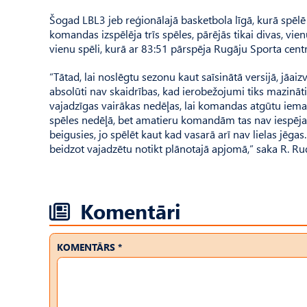
Šogad LBL3 jeb reģionālajā basketbola līgā, kurā spēlē
komandas izspēlēja trīs spēles, pārējās tikai divas, vi
vienu spēli, kurā ar 83:51 pārspēja Rugāju Sporta cen
“Tātad, lai noslēgtu sezonu kaut saīsinātā versijā, jāaiz
absolūti nav skaidrības, kad ierobežojumi tiks mazināt
vajadzīgas vairākas nedēļas, lai komandas atgūtu iemaņ
spēles nedēļā, bet amatieru komandām tas nav iespējams,
beigusies, jo spēlēt kaut kad vasarā arī nav lielas jēg
beidzot vajadzētu notikt plānotajā apjomā,” saka R. Rud
Komentāri
KOMENTĀRS *