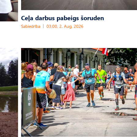
Ceļa darbus pabeigs šoruden
Sabiedrība
03:00, 2. Aug, 2026