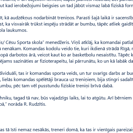
kaut kad ierobežojumi beigsies un tad jābūt vismaz labā fiziskā for
īt, kā audzēkņus nodarbināt treniņos. Parasti šajā laikā ir sacensīb
st, ka visvairāk trūkst iespēju strādāt ar bumbu, tāpēc atliek gaidīt
bola laukumos.
s/ Cēsu Sporta skola” menedžeris. Viņš atklāj, ka komandai patlab
ā nenākam. Komandas kodolu veido tie, kuri ikdienā strādā Rīgā,
kopā darbotos ārā, veicot kaut ko ar basketbolu nesaistītu. Tāpēc k
ējams sazināties ar fizioterapeitu, lai pārrunātu, ko un kā labāk dar
ndividuāli, tas ir komandas sporta veids, un tur svarīgs darbs ar b
, lielās komandas spēlētāji brauca uz treniņiem, bija stingri sadalīt
bumbu, pēc tam vēl pusstundu fiziskie treniņi brīvā dabā.
niku, tagad tā nav, būs vajadzīgs laiks, lai to atgūtu. Arī bērnie
ā,” norāda R. Rudzītis.
as tā īsti nemaz nesākās, treneri domā, ka tas ir vienīgais pareizais