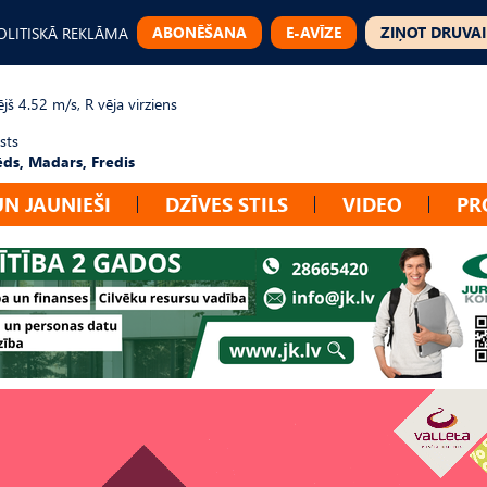
ABONĒŠANA
E-AVĪZE
ZIŅOT DRUVAI
OLITISKĀ REKLĀMA
jš 4.52 m/s, R vēja virziens
sts
ēds, Madars, Fredis
UN JAUNIEŠI
DZĪVES STILS
VIDEO
PR