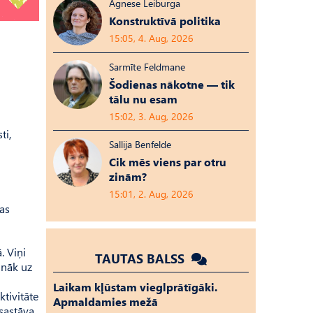
Agnese Leiburga
Konstruktīvā politika
15:05, 4. Aug, 2026
Sarmīte Feldmane
Šodienas nākotne — tik
tālu nu esam
15:02, 3. Aug, 2026
ti,
Sallija Benfelde
Cik mēs viens par otru
zinām?
15:01, 2. Aug, 2026
nas
. Viņi
TAUTAS BALSS
 nāk uz
Laikam kļūstam vieglprātīgāki.
ktivitāte
Apmaldamies mežā
tsastāva