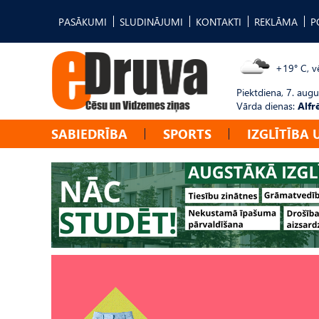
PASĀKUMI
SLUDINĀJUMI
KONTAKTI
REKLĀMA
P
+19° C, vē
Piektdiena, 7. augu
Vārda dienas:
Alfr
SABIEDRĪBA
SPORTS
IZGLĪTĪBA 