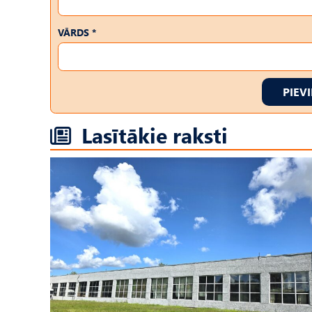
VĀRDS *
PIEV
Lasītākie raksti