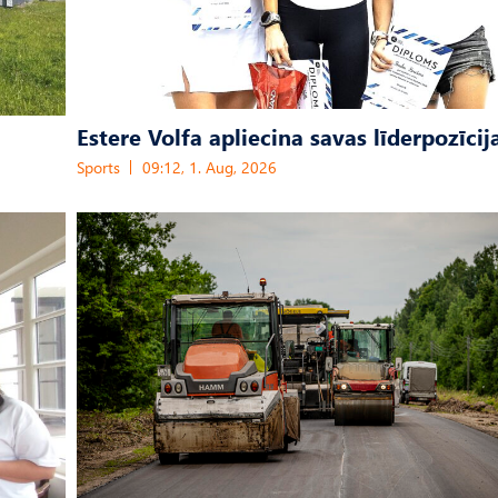
Estere Volfa apliecina savas līderpozīcij
Sports
09:12, 1. Aug, 2026