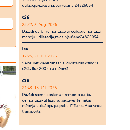
utilizācija/izvešana/pārvešana 24826054
Citi
23:22, 2. Aug, 2026
Dažādi darbi-remonta,celtniecība,demontāža,
mēbeļu utiliāzācija,zāles pļaušana24826054
Īrē
12:25, 21. Jūl, 2026
Vēlos īrēt vienistabas vai divistabas dzīvokli
cēsīs, līdz 200 eiro mēnesī.
Citi
21:43, 13. Jūl, 2026
Dažādi saimnieciskie un remonta darbi,
demontāža-utilizācija, sadzīves tehnikas,
mēbeļu utilizācija, pagrabu tīrīšana. Visa veida
transports. […]