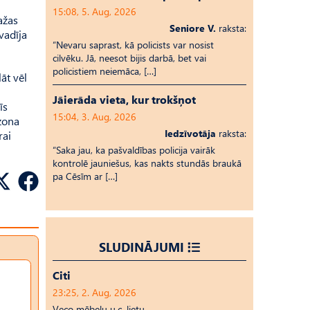
15:08, 5. Aug, 2026
ažas
Seniore V.
raksta:
vadīja
“Nevaru saprast, kā policists var nosist
cilvēku. Jā, neesot bijis darbā, bet vai
policistiem neiemāca, […]
āt vēl
Jāierāda vieta, kur trokšņot
īs
15:04, 3. Aug, 2026
ezona
Iedzīvotāja
raksta:
rai
“Saka jau, ka pašvaldības policija vairāk
kontrolē jauniešus, kas nakts stundās braukā
pa Cēsīm ar […]
SLUDINĀJUMI
Citi
23:25, 2. Aug, 2026
Veco mēbeļu u.c. lietu