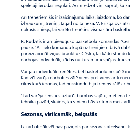
spēlētāji ierodas regulāri. Acīmredzot viņi saprot, ka 
Arī treneriem šis ir izaicinājumu laiks, jāizdomā, ko dar
izbraukumi, treniņi, tagad no tā nekā. V. Brizgalovs atzī
nokusīs sniegs, lai varētu trenēties vismaz āra basket
R. Rudzītis ir arī pieaugušo basketbola komandas “Cēsi
pauze: “Ar lielo komandu kopā uz treniņiem brīvā dab
pareizi aicināt viņus braukt uz Cēsīm, lai kādu stundu 
darbojas individuāli, kādas nu kuram ir iespējas. Ir iesp
Var jau individuāli trenēties, bet basketbolu nespēlē i
Kad vēl varēja darboties zālē viens pret viens ar treneri
cikos kurš ierodas, tad pusstundu bija treniņš zālē ar 
“Tad varēja censties uzturēt bumbas sajūtu, metiena teh
tehnika pazūd, skaidrs, ka viņiem būs kritums meistarīb
Sezonas, visticamāk, beigušās
Lai arī oficiāli vēl nav paziņots par sezonas atcelšanu, k