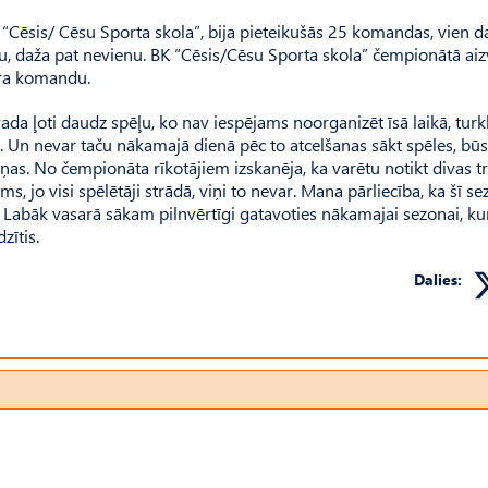
 “Cēsis/ Cēsu Sporta skola”, bija pieteikušās 25 komandas, vien d
enu, daža pat nevienu. BK “Cēsis/Cēsu Sporta skola” čempionātā aiz
tra komandu.
vada ļoti daudz spēļu, ko nav iespējams noorganizēt īsā laikā, turkl
i. Un nevar taču nākamajā dienā pēc to atcelšanas sākt spēles, būs
as. No čempionāta rīkotājiem izskanēja, ka varētu notikt divas tr
 jo visi spēlētāji strādā, viņi to nevar. Mana pārliecība, ka šī s
as. Labāk vasarā sākam pilnvērtīgi gatavoties nākamajai sezonai, ku
zītis.
Dalies: