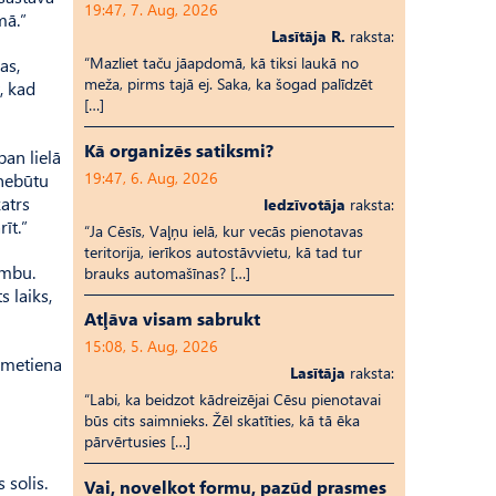
19:47, 7. Aug, 2026
mā.”
Lasītāja R.
raksta:
“Mazliet taču jāapdomā, kā tiksi laukā no
as,
meža, pirms tajā ej. Saka, ka šogad palīdzēt
, kad
[…]
Kā organizēs satiksmi?
an lielā
19:47, 6. Aug, 2026
 nebūtu
atrs
Iedzīvotāja
raksta:
īt.”
“Ja Cēsīs, Vaļņu ielā, kur vecās pienotavas
teritorija, ierīkos autostāvvietu, kā tad tur
umbu.
brauks automašīnas? […]
s laiks,
Atļāva visam sabrukt
15:08, 5. Aug, 2026
m metiena
Lasītāja
raksta:
“Labi, ka beidzot kādreizējai Cēsu pienotavai
būs cits saimnieks. Žēl skatīties, kā tā ēka
pārvērtusies […]
 solis.
Vai, novelkot formu, pazūd prasmes