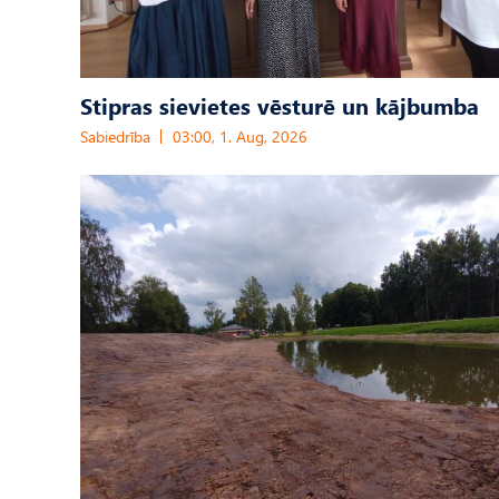
Stipras sievietes vēsturē un kājbumba
Sabiedrība
03:00, 1. Aug, 2026