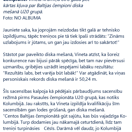
kārtas kļuva par Baltijas čempioni diska
mešanā U20 grupā.
Foto: NO ALBUMA
Jauniete saka, ka joprojām neizdodas tikt galā ar tehnisko
izpildījumu, tāpēc treniņos pie tā tiek īpaši strādāts: “Zināms
uzlabojums ir jūtams, un gan jau izdosies arī to sakārtot!”
Stāstot par paveikto diska mešanā, Vineta atzīst, ka šoreiz
konkurence nav bijusi pārāk spēcīga, bet tam nav pievērsusi
uzmanību, gribējies uzrādīt iespējami labāku rezultātu:
“Rezultāts labs, bet varēja būt labāk!” Var atgādināt, ka viņas
personiskais rekords diska mešanā ir 50,24 m.
Šīs sacensības kalpoja kā pēdējais pārbaudījums sacensību
režīmā pirms Pasaules čempionāta U20 grupā, kas notiks
Kolumbijā. Jau rakstīts, ka Vineta izpildīja kvalifikāciju šīm
sacensībām gan lodes grūšanā, gan diska mešanā.
“Centos Baltijas čempionātā gūt sajūtu, kas būs vajadzīga Ko­
lumbijā. Turp dodamies jau nākamajā ceturtdienā, līdz tam
treniņi turpināsies Cēsīs. Darāmā vēl daudz, jo Kolumbijā