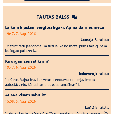
TAUTAS BALSS
Laikam kļūstam vieglprātīgāki. Apmaldamies mežā
19:47, 7. Aug, 2026
Lasītāja R.
raksta:
“Mazliet taču jāapdomā, kā tiksi laukā no meža, pirms tajā ej. Saka,
ka šogad palīdzēt […]
Kā organizēs satiksmi?
19:47, 6. Aug, 2026
Iedzīvotāja
raksta:
“Ja Cēsīs, Vaļņu ielā, kur vecās pienotavas teritorija, ierīkos
autostāvvietu, kā tad tur brauks automašīnas? […]
Atļāva visam sabrukt
15:08, 5. Aug, 2026
Lasītāja
raksta:
“Labi, ka beidzot kādreizējai Cēsu pienotavai būs cits saimnieks. Žēl