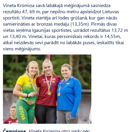
Vineta Krūmiņa savā labākajā mēģinājumā sasniedza
rezultātu 47, 69 m, par nepilnu metru apsteidzot Lietuvas
sportisti. Vineta startēja arī lodes grūšanā, kur gan nācās
samierināties ar bronzas medaļu (13,35m). Pirmās divas
vietas ieņēma Igaunijas sportistes, uzrādot rezultātus 13,72 m
un 13,40 m. Vinetai, kuras personiskais rekords ir 14,55m,
atkal neizdevās sevi parādīt no labākās puses, ieskaitīts tikai
viens mēģinājums.
Čempione.
Vineta Krūmiņa otro gadu pēc