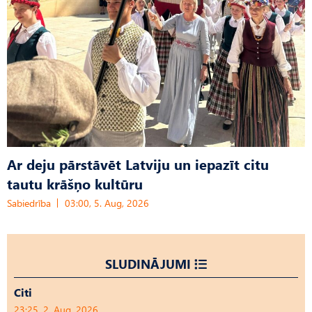
Ar deju pārstāvēt Latviju un iepazīt citu
tautu krāšņo kultūru
Sabiedrība
03:00, 5. Aug, 2026
SLUDINĀJUMI
Citi
23:25, 2. Aug, 2026