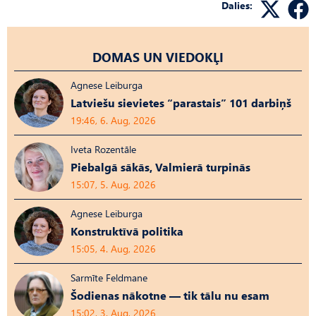
Dalies:
DOMAS UN VIEDOKĻI
Agnese Leiburga
Latviešu sievietes “parastais” 101 darbiņš
19:46, 6. Aug, 2026
Iveta Rozentāle
Piebalgā sākās, Valmierā turpinās
15:07, 5. Aug, 2026
Agnese Leiburga
Konstruktīvā politika
15:05, 4. Aug, 2026
Sarmīte Feldmane
Šodienas nākotne — tik tālu nu esam
15:02, 3. Aug, 2026