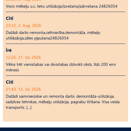
Veco mēbeļu u.c. lietu utilizācija/izvešana/pārvešana 24826054
Citi
23:22, 2. Aug, 2026
Dažādi darbi-remonta,celtniecība,demontāža, mēbeļu
utiliāzācija,zāles pļaušana24826054
Īrē
12:25, 21. Jūl, 2026
Vēlos īrēt vienistabas vai divistabas dzīvokli cēsīs, līdz 200 eiro
mēnesī.
Citi
21:43, 13. Jūl, 2026
Dažādi saimnieciskie un remonta darbi, demontāža-utilizācija,
sadzīves tehnikas, mēbeļu utilizācija, pagrabu tīrīšana. Visa veida
transports. […]