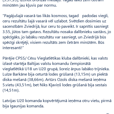
minūtēm jau kļuvis par normu.
“Pagājušajā vasarā tas likās kosmoss, tagad padodas viegli,
ceru rezultātu šajā vasarā vēl uzlabot. Svētdien dosimies uz
sacensībām Zviedrijā, kur ceru to paveikt. Ir sapnītis sasniegt
3.55, jūtos tam gatavs. Rezultātu nosaka dalībnieku sastāvs, jo
spēcīgāks, jo labāku rezultātu var sasniegt, un Zviedrijā būs
spēcīgi skrējēji, visiem rezultāts zem četrām minūtēm. Būs
interesanti!”
Pārējie CPSS/ Cēsu Vieglatlē­tikas kluba dalībnieki, kas valsts
izlasē startēja Baltijas valstu komandu čempionātā
vieglatlētikā U18 un U20 grupā, šoreiz ārpus labāko trijnieka.
Luīze Barkāne bija ceturtā lodes grūšanā (13,15m) un piektā
diska mešanā (38,66m). Artūrs Ozols diska mešanā ieņēma
5.vietu (43,51m), bet Niks Kļaviņš lodes grūšanā bija sestais
(14,51m).
Latvijas U20 komanda kopvērtējumā ieņēma otru vietu, pirmā
bija Igaunijas komanda.