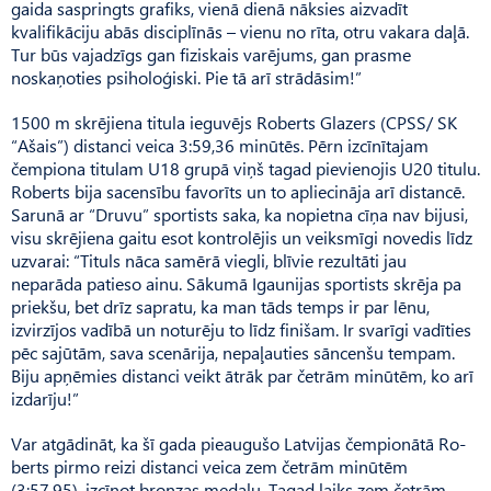
gaida saspringts grafiks, vienā dienā nāksies aizvadīt
kvalifikāciju abās disciplīnās – vienu no rīta, otru vakara daļā.
Tur būs vajadzīgs gan fiziskais varējums, gan prasme
noskaņoties psiholoģiski. Pie tā arī strādāsim!”
1500 m skrējiena titula ieguvējs Roberts Glazers (CPSS/ SK
“Ašais”) distanci veica 3:59,36 minūtēs. Pērn izcīnītajam
čempiona titulam U18 grupā viņš tagad pievienojis U20 titulu.
Roberts bija sacensību favorīts un to apliecināja arī distancē.
Sarunā ar “Druvu” sportists saka, ka nopietna cīņa nav bijusi,
visu skrējiena gaitu esot kontrolējis un veiksmīgi novedis līdz
uzvarai: “Tituls nāca samērā viegli, blīvie rezultāti jau
neparāda patieso ainu. Sākumā Igaunijas sportists skrēja pa
priekšu, bet drīz sapratu, ka man tāds temps ir par lēnu,
izvirzījos vadībā un noturēju to līdz finišam. Ir svarīgi vadīties
pēc sajūtām, sava scenārija, nepaļauties sāncenšu tempam.
Biju apņēmies distanci veikt ātrāk par četrām minūtēm, ko arī
izdarīju!”
Var atgādināt, ka šī gada pieaugušo Latvijas čempionātā Ro­
berts pirmo reizi distanci veica zem četrām minūtēm
(3:57,95), izcīnot bronzas medaļu. Tagad laiks zem četrām