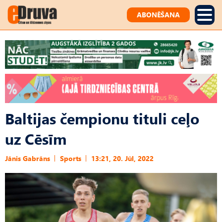
ABONĒŠANA
Baltijas čempionu tituli ceļo
uz Cēsīm
Jānis Gabrāns
Sports
13:21, 20. Jūl, 2022