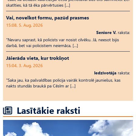
skatīties, kā tā ēka pārvērtusies […]
Vai, novelkot formu, pazūd prasmes
15:08, 5. Aug, 2026
Seniore V.
raksta:
“Nevaru saprast, kā policists var nosist cilvēku. Jā, neesot bijis
darbā, bet vai policistiem neiemāca, […]
Jāierāda vieta, kur trokšņot
15:04, 3. Aug, 2026
Iedzīvotāja
raksta:
“Saka jau, ka pašvaldības policija vairāk kontrolē jauniešus, kas
nakts stundās braukā pa Cēsīm ar […]
Lasītākie raksti