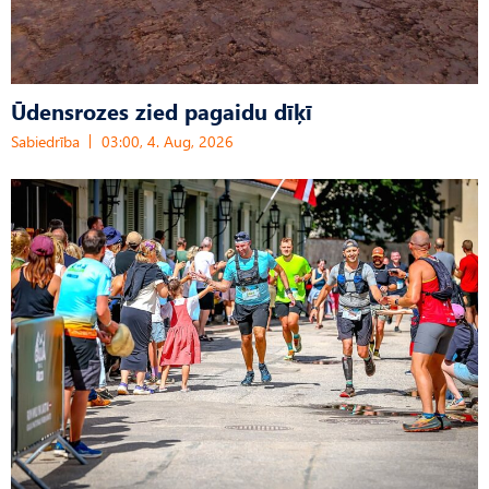
Ūdensrozes zied pagaidu dīķī
Sabiedrība
03:00, 4. Aug, 2026