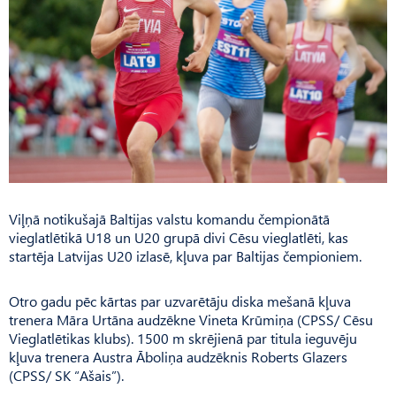
Viļņā notikušajā Baltijas valstu komandu čempionātā
vieglatlētikā U18 un U20 grupā divi Cēsu vieglatlēti, kas
startēja Latvijas U20 izlasē, kļuva par Baltijas čempioniem.
Otro gadu pēc kārtas par uzvarētāju diska mešanā kļuva
trenera Māra Urtāna audzēkne Vineta Krūmiņa (CPSS/ Cēsu
Vieglatlētikas klubs). 1500 m skrējienā par titula ieguvēju
kļuva trenera Austra Āboliņa audzēknis Roberts Glazers
(CPSS/ SK “Ašais”).