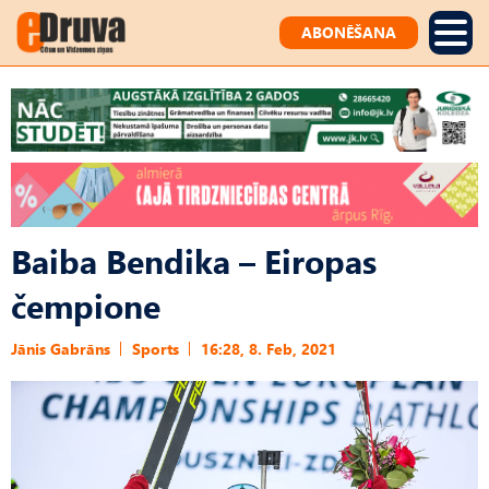
ABONĒŠANA
Baiba Bendika – Eiropas
čempione
Jānis Gabrāns
Sports
16:28, 8. Feb, 2021