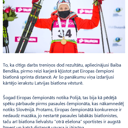
To, ka cītīgs darbs treniņos dod rezultātu, apliecinājusi Baiba
Bendika, pirmo reizi karjerā kļūstot pat Eiropas čempioni
biatlonā sprinta distancē. Ar šo panākumu viņa izdarījusi
kārtējo ierakstu Latvijas biatlona vēsturē.
Šogad Eiropas čempionāts notika Polijā, tas bija kā pēdējā
spēku pārbaude pirms pasaules čempionāta, kas nākamnedēļ
notiks Slovēnijā. Protams, Eiropas čempionātā konkurence ir
nedaudz mazāka, jo nestartē pasaules labākās biatlonistes,
taču arī biatlona lielvalstu “otrā ešelona” sportistes ir augstā
līmenī un katrā distancē uzvara ir jāizcīna.