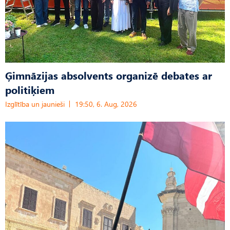
Ģimnāzijas absolvents organizē debates ar
politiķiem
Izglītība un jaunieši
19:50, 6. Aug, 2026