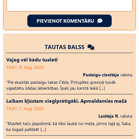
PIEVIENOT KOMENTĀRU
TAUTAS BALSS
Vajag vēl kādu tualeti
19:47, 8. Aug, 2026
Pastaigu cienītāja
raksta:
“Pie skaistās pastaigu takas Cēsīs, Pirtupītes graviņā tuvāk
vajadzētu kādas labierīcības. Īpaši jau karstā laikā […]
Laikam kļūstam vieglprātīgāki. Apmaldamies mežā
19:47, 7. Aug, 2026
Lasītāja R.
raksta:
“Mazliet taču jāapdomā, kā tiksi laukā no meža, pirms tajā ej. Saka,
ka šogad palīdzēt […]