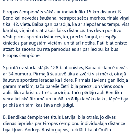
Eiropas čempionāts sākās ar individuālo 15 km distanci. B.
Bendikai nevedās šaušana, netrāpot sešos mērķos, finālā viņai
tikai 42. vieta. Baiba gan parādīja, ka ar slēpošanas tempu viss
kārtībā, viņai otrs ātrākais laiks distancē. Tas deva pozitīvu
vēsti pirms sprinta distances, ka, precīzi šaujot, ir iespēja
cīnieties par augstām vietām, un tā arī notika. Pati biatloniste
atzīst, ka sacensību rītā pamodusies ar pārliecību, ka būs
Eiropas čempione.
Sprintā uz starta stājās 128 biatlonistes, Baiba distancē devās
ar 34.numuru. Pirmajā šautuvē tika aizvērti visi mērķi, otrajā
šautuvē sportiste ieradās kā līdere. Pirmais šāviens gan lidoja
garām mērķim, taču pārējie četri bija precīzi, un viens soda
aplis lika atkrist uz trešo pozīciju. Taču pēdējo apli Bendika
veica lieliskā ātrumā un finišā uzrādīja labāko laiku, tāpēc bija
priekšā arī tām, kas šāva nekļūdīgi.
B. Bendikas čempiones tituls Latvijai bija otrais, jo divas
dienas iepriekš par Eiropas čempi­onu individuālajā distancē
bija kļuvis Andrejs Rastorgujevs, turklāt tika atzīmēta