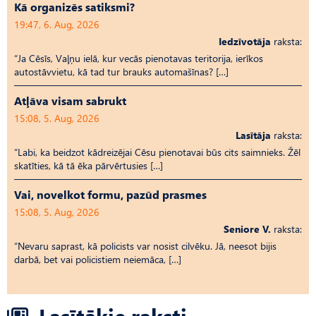
Kā organizēs satiksmi?
19:47, 6. Aug, 2026
Iedzīvotāja
raksta:
“Ja Cēsīs, Vaļņu ielā, kur vecās pienotavas teritorija, ierīkos
autostāvvietu, kā tad tur brauks automašīnas? […]
Atļāva visam sabrukt
15:08, 5. Aug, 2026
Lasītāja
raksta:
“Labi, ka beidzot kādreizējai Cēsu pienotavai būs cits saimnieks. Žēl
skatīties, kā tā ēka pārvērtusies […]
Vai, novelkot formu, pazūd prasmes
15:08, 5. Aug, 2026
Seniore V.
raksta:
“Nevaru saprast, kā policists var nosist cilvēku. Jā, neesot bijis
darbā, bet vai policistiem neiemāca, […]
Lasītākie raksti