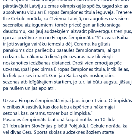
pārstāvējuši Latviju ziemas olimpiskajās spēlēs, tagad skolas
absolventu vidū arī Eiropas čempi­ones titula ieguvēja. Trenere
Ilze Cekule norāda, ka šī ziema Latvijā, neraugoties uz visiem
sacensību aizliegumiem, tomēr priecē gan ar lielu sniega
daudzumu, kas ļauj audzēkņiem aizvadīt pilnvērtīgus treniņus,
gan ar pozitīvo ziņu no Eiropas čempionāta: “Šī uzvara Baibai
ir ļoti svarīga vairāku iemeslu dēļ. Cerams, ka gūtais
panākums dos pārliecību pasaules čempionātam, lai gan
redzam, ka nākamajā dienā pēc uzvaras nav tik viegli
noskaņoties iedzīšanas distancei. Droši vien emocijas pēc
uzvaras, īpaši pēc pirmā Eiropas čempiones titula, ir tik lielas,
ka liek par sevi manīt. Gan jau Baiba spēs noskaņoties
sezonas atbildīgākajiem startiem, jo tur, lai būtu augstu, jāšauj
pa nullēm un jāslēpo ātri.
Uzvara Eiropas čempionātā viņai ļaus ieņemt vietu Olimpiskās
vienības A sastāvā, kas dos labu atspērienu nākamajai
sezonai, kas, cerams, tomēr būs olimpiskā.”
Pasaules čempionāts biatlonā šogad notiks no 10. līdz
21.februārim Slovēnijas pilsētā Pokļukā, I. Cekule norāda, ka
vēl divas Cēsu Sporta skolas audzēknes šoziem startē