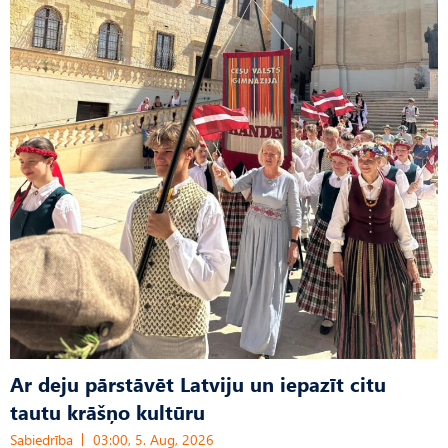
Ar deju pārstāvēt Latviju un iepazīt citu
tautu krāšņo kultūru
Sabiedrība
03:00, 5. Aug, 2026