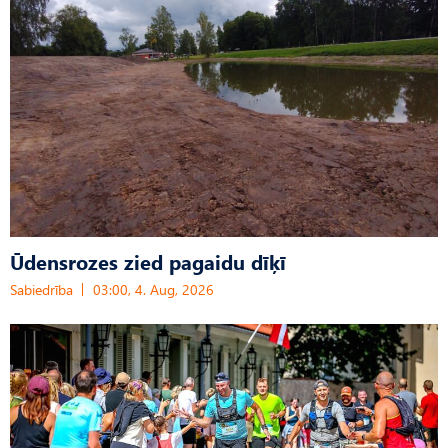
Ūdensrozes zied pagaidu dīķī
Sabiedrība
03:00, 4. Aug, 2026