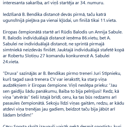
interesanta sakarība, arī viņš startēja ar 34. numuru.
Iedzīšanā B. Bendika distancē devās pirmā, taču katrā
ugunslīnijā pieļāva pa vienai kļūdai, un finišā tikai 11.vieta.
Eiropas čempionātā startē arī Rūdis Balodis un Annija Sabule.
R. Balodis individuālajā distancē ieņēma 86.vietu, bet A.
Sabulei ne individuālajā distancē, ne sprintā pirmajā
simtniekā neizdevās finišēt. Jauktajā individuālajā stafetē kopā
ar Robertu Slotiņu 27 komandu konkurencē A. Sabulei
24.vieta.
“Druva” sazinājās ar B. Ben­dikas pirmo treneri Juri Stīp­nieku,
kurš tagad savā trenera CV var ierakstīt, ka starp viņa
audzēkņiem ir Eiropas čempione. Viņš neslēpa prieku: “Jau
sen gaidīju šādu panākumu, Baiba to bija pelnījusi! Redz, kā
viņa “atvērās” tieši īstajā brīdī, ceru, ka tas būs redzams arī
pasaules čempi­onātā. Sekoju līdzi viņas gaitām, redzu, ar kādu
atdevi viņa trenējas jau gadiem, beidzot taču bija jābūt arī
šādam brīdim!”
Cēsu Sporta skolā izauguši vairāk nekā desmit sportistu, kuri