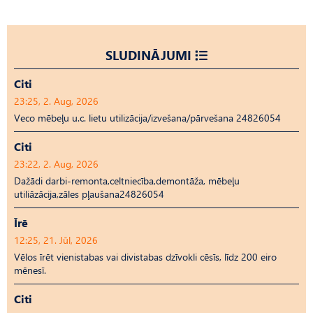
SLUDINĀJUMI
Citi
23:25, 2. Aug, 2026
Veco mēbeļu u.c. lietu utilizācija/izvešana/pārvešana 24826054
Citi
23:22, 2. Aug, 2026
Dažādi darbi-remonta,celtniecība,demontāža, mēbeļu
utiliāzācija,zāles pļaušana24826054
Īrē
12:25, 21. Jūl, 2026
Vēlos īrēt vienistabas vai divistabas dzīvokli cēsīs, līdz 200 eiro
mēnesī.
Citi