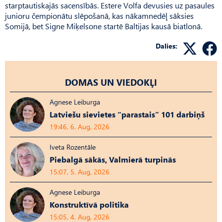
starptautiskajās sacensībās. Estere Volfa devusies uz pasaules
junioru čempionātu slēpošanā, kas nākamnedēļ sāksies
Somijā, bet Signe Miķelsone startē Baltijas kausā biatlonā.
Dalies:
DOMAS UN VIEDOKĻI
Agnese Leiburga
Latviešu sievietes “parastais” 101 darbiņš
19:46, 6. Aug, 2026
Iveta Rozentāle
Piebalgā sākās, Valmierā turpinās
15:07, 5. Aug, 2026
Agnese Leiburga
Konstruktīvā politika
15:05, 4. Aug, 2026