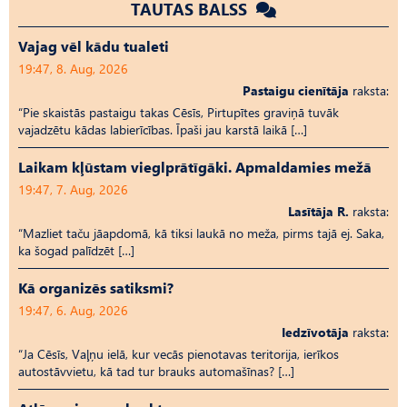
TAUTAS BALSS
Vajag vēl kādu tualeti
19:47, 8. Aug, 2026
Pastaigu cienītāja
raksta:
“Pie skaistās pastaigu takas Cēsīs, Pirtupītes graviņā tuvāk
vajadzētu kādas labierīcības. Īpaši jau karstā laikā […]
Laikam kļūstam vieglprātīgāki. Apmaldamies mežā
19:47, 7. Aug, 2026
Lasītāja R.
raksta:
“Mazliet taču jāapdomā, kā tiksi laukā no meža, pirms tajā ej. Saka,
ka šogad palīdzēt […]
Kā organizēs satiksmi?
19:47, 6. Aug, 2026
Iedzīvotāja
raksta:
“Ja Cēsīs, Vaļņu ielā, kur vecās pienotavas teritorija, ierīkos
autostāvvietu, kā tad tur brauks automašīnas? […]