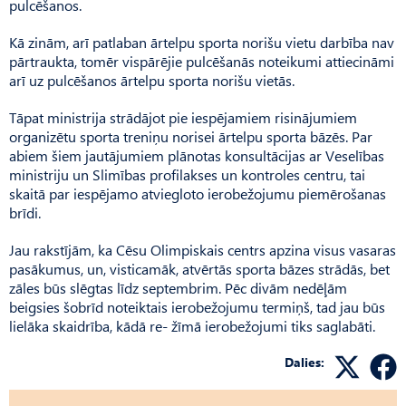
pulcēšanos.
Kā zinām, arī patlaban ārtelpu sporta norišu vietu darbība nav
pārtraukta, tomēr vispārējie pulcēšanās noteikumi attiecināmi
arī uz pulcēšanos ārtelpu sporta norišu vietās.
Tāpat ministrija strādājot pie iespējamiem risinājumiem
organizētu sporta treniņu norisei ārtelpu sporta bāzēs. Par
abiem šiem jautājumiem plānotas konsultācijas ar Veselības
ministriju un Slimības profilakses un kontroles centru, tai
skaitā par iespējamo atviegloto ierobežojumu piemērošanas
brīdi.
Jau rakstījām, ka Cēsu Olimpiskais centrs apzina visus vasaras
pasākumus, un, visticamāk, atvērtās sporta bāzes strādās, bet
zāles būs slēgtas līdz septembrim. Pēc divām nedēļām
beigsies šobrīd noteiktais ierobežojumu termiņš, tad jau būs
lielāka skaidrība, kādā re- žīmā ierobežojumi tiks saglabāti.
Dalies: