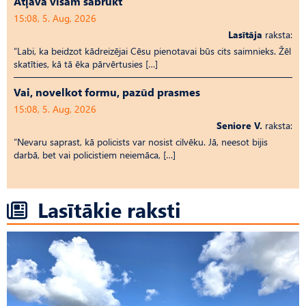
Atļāva visam sabrukt
15:08, 5. Aug, 2026
Lasītāja
raksta:
“Labi, ka beidzot kādreizējai Cēsu pienotavai būs cits saimnieks. Žēl
skatīties, kā tā ēka pārvērtusies […]
Vai, novelkot formu, pazūd prasmes
15:08, 5. Aug, 2026
Seniore V.
raksta:
“Nevaru saprast, kā policists var nosist cilvēku. Jā, neesot bijis
darbā, bet vai policistiem neiemāca, […]
Lasītākie raksti