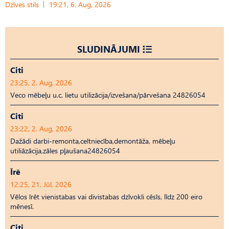
Dzīves stils
19:21, 6. Aug, 2026
SLUDINĀJUMI
Citi
23:25, 2. Aug, 2026
Veco mēbeļu u.c. lietu utilizācija/izvešana/pārvešana 24826054
Citi
23:22, 2. Aug, 2026
Dažādi darbi-remonta,celtniecība,demontāža, mēbeļu
utiliāzācija,zāles pļaušana24826054
Īrē
12:25, 21. Jūl, 2026
Vēlos īrēt vienistabas vai divistabas dzīvokli cēsīs, līdz 200 eiro
mēnesī.
Citi