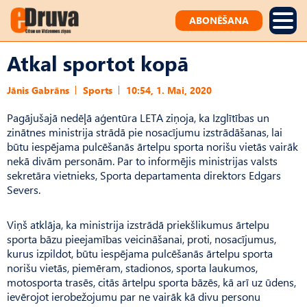
ABONĒŠANA
Atkal sportot kopā
Jānis Gabrāns
Sports
10:54, 1. Mai, 2020
Pagājušajā nedēļā aģentūra LETA ziņoja, ka Izglītības un
zinātnes ministrija strādā pie nosacījumu izstrādāšanas, lai
būtu iespējama pulcēšanās ārtelpu sporta norišu vietās vairāk
nekā divām personām. Par to informējis ministrijas valsts
sekretāra vietnieks, Sporta departamenta direktors Edgars
Severs.
Viņš atklāja, ka ministrija izstrādā priekšlikumus ārtelpu
sporta bāzu pieejamības veicināšanai, proti, nosacījumus,
kurus izpildot, būtu iespējama pulcēšanās ārtelpu sporta
norišu vietās, piemēram, stadionos, sporta laukumos,
motosporta trasēs, citās ārtelpu sporta bāzēs, kā arī uz ūdens,
ievērojot ierobežojumu par ne vairāk kā divu personu