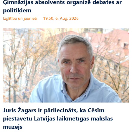
Ģimnāzijas absolvents organizē debates ar
politiķiem
Izglītība un jaunieši
19:50, 6. Aug, 2026
Juris Žagars ir pārliecināts, ka Cēsīm
piestāvētu Latvijas laikmetīgās mākslas
muzejs