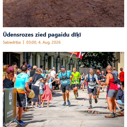
Ūdensrozes zied pagaidu dīķī
Sabiedrība
03:00, 4. Aug, 2026