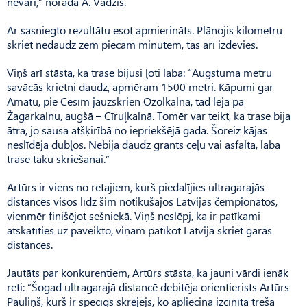
nevari,” norāda A. Vadzis.
Ar sasniegto rezultātu esot apmierināts. Plānojis kilometru
skriet nedaudz zem piecām minūtēm, tas arī izdevies.
Viņš arī stāsta, ka trase bijusi ļoti laba: “Augstuma metru
savācās krietni daudz, apmēram 1500 metri. Kāpumi gar
Amatu, pie Cēsīm jāuzskrien Ozolkalnā, tad lejā pa
Žagarkalnu, augšā – Cīruļkalnā. Tomēr var teikt, ka trase bija
ātra, jo sausa atšķirībā no iepriekšējā gada. Šoreiz kājas
neslīdēja dubļos. Nebija daudz grants ceļu vai asfalta, laba
trase taku skriešanai.”
Artūrs ir viens no retajiem, kurš piedalījies ultragarajās
distancēs visos līdz šim notikušajos Latvijas čempionātos,
vienmēr finišējot sešniekā. Viņš neslēpj, ka ir patīkami
atskatīties uz paveikto, viņam patīkot Latvijā skriet garās
distances.
Jautāts par konkurentiem, Artūrs stāsta, ka jauni vārdi ienāk
reti: “Šogad ultragarajā distancē debitēja orientierists Artūrs
Pauliņš, kurš ir spēcīgs skrējējs, ko apliecina izcīnītā trešā