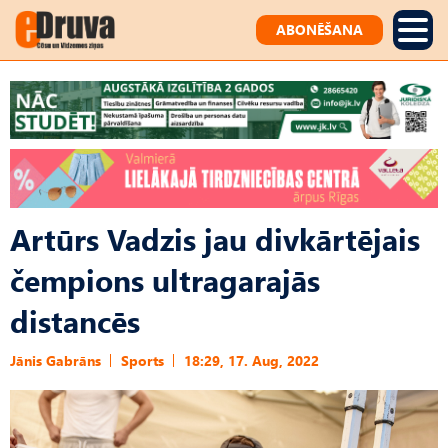
ABONĒŠANA
Artūrs Vadzis jau divkārtējais
čempions ultragarajās
distancēs
Jānis Gabrāns
Sports
18:29, 17. Aug, 2022