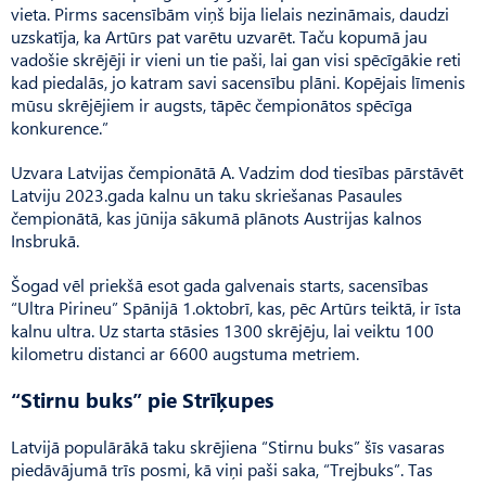
vieta. Pirms sacensībām viņš bija lielais nezināmais, daudzi
uzskatīja, ka Artūrs pat varētu uzvarēt. Taču kopumā jau
vadošie skrējēji ir vieni un tie paši, lai gan visi spēcīgākie reti
kad piedalās, jo katram savi sacensību plāni. Kopējais līmenis
mūsu skrējējiem ir augsts, tāpēc čempionātos spēcīga
konkurence.”
Uzvara Latvijas čempionātā A. Vadzim dod tiesības pārstāvēt
Latviju 2023.gada kalnu un taku skriešanas Pasaules
čempionātā, kas jūnija sākumā plānots Austrijas kalnos
Insbrukā.
Šogad vēl priekšā esot gada galvenais starts, sacensības
“Ultra Pirineu” Spānijā 1.oktobrī, kas, pēc Artūrs teiktā, ir īsta
kalnu ultra. Uz starta stāsies 1300 skrējēju, lai veiktu 100
kilometru distanci ar 6600 augstuma metriem.
“Stirnu buks” pie Strīķupes
Latvijā populārākā taku skrējiena “Stirnu buks” šīs vasaras
piedāvājumā trīs posmi, kā viņi paši saka, “Trejbuks”. Tas