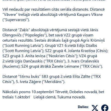
Vēl nedaudz par rezultātiem citās seriāla distancēs. Distancē
“Vāvere” trešajā vietā absolūtajā vērtējumā Kaspars Vīksne
(“Supervaroņi”).
Distancē “Zaķis” absolūtajā vērtējumā sestajā vietā Jānis
Olengovičs (“Pūpolegles”), bet savā VZ2 grupā viņam
ceturtais rezultāts. Sestais ātrākais šajā grupā Agris Krūmiņš
(“Scott Running Latvia”). Grupā VZ1 6.vietā Edijs Dzalbs
(“Scott Running Latvia”); SZ2 grupā 4. Jolanta Krastiņa (Cēsis);
SZ3 grupā 3. Anita Ieviņa (“Noskrien Cēsis”); VZ4 grupā
2.vietā Uģis Dančauskis (“TRX Cēsis”), 3. Ivars Oraševskis
(Auciems); SZ4 grupā ātrākā Žanete Leimane (“TRX Cēsis”).
Distancē “Stirnu buks” SB3 grupā 2.vietā Elita Zālīte (“TRX
Cēsis”), 5. Iveta Zāģere (“Meri­di­āns”).
Nākošais posms 10.septembrī Tērvetē, Dobeles novadā, bet
trešais 1.oktobrī Lielajā ciemā, Tukuma novadā.
Dalies: