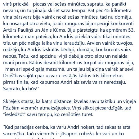
viņš priekšā piecas vai sešas minūtes, sapratu, ka panākt
nevaru, un turpināju skriet savā tempā. Pat pēc 45 kilometra
viņa pārsvars bija vairāk nekā sešas minūtes, tad nu domāju,
kā nosargāt otro vietu, jo aiz muguras bija spēcīgi konkurenti
Artūrs Pauliņš un Jānis Kūms. Biju pārsteigts, ka apmēram 53.
kilometrā man pateica, ka Andris priekšā vairs tikai minūtes
trīs, un pēc neilga laika viņu ieraudzīju. Arvien vairāk tuvojos,
redzēju, ka Andris izskatās bēdīgi, domāju, konkurents vairs
nebūs. Taču, kad apdzinu, viņš dabūja otro elpu un nelaida
mani prom. Kādus desmit kilometrus turpat aiz muguras bija,
man arī spēki gāja mazumā, un tā jau bija cīņa vairāk ar sevi.
Drošības sajūta par uzvaru iestājās kādus trīs kilometrus
pirms finiša, kad kāpumos Andri aiz sevis vairs neredzēju.
Sapratu, ka būs!”
Skrējējs stāsta, ka katrs distancei izvēlas savu taktiku un viņējā
līdz šim vienmēr atmaksājusies. Viņš sākot piesardzīgāk, tad
“ieslēdzot” savu tempu, ko cenšoties turēt.
“Kad parādījās cerība, ka varu Andri noķert, tad sākās tā īstā
sacensība. Taču vienmēr ir jāsaprot robeža, ko vari un ko