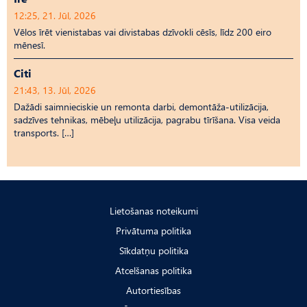
12:25, 21. Jūl, 2026
Vēlos īrēt vienistabas vai divistabas dzīvokli cēsīs, līdz 200 eiro
mēnesī.
Citi
21:43, 13. Jūl, 2026
Dažādi saimnieciskie un remonta darbi, demontāža-utilizācija,
sadzīves tehnikas, mēbeļu utilizācija, pagrabu tīrīšana. Visa veida
transports. […]
Lietošanas noteikumi
Privātuma politika
Sīkdatņu politika
Atcelšanas politika
Autortiesības