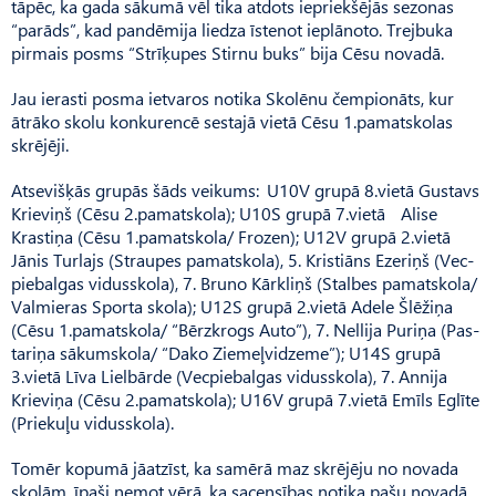
tāpēc, ka gada sākumā vēl tika atdots iepriekšējās sezonas
“parāds”, kad pandēmija liedza īstenot ieplānoto. Trejbuka
pirmais posms “Strīķupes Stirnu buks” bija Cēsu novadā.
Jau ierasti posma ietvaros notika Skolēnu čempionāts, kur
ātrāko skolu konkurencē sestajā vietā Cēsu 1.pamatskolas
skrējēji.
Atsevišķās grupās šāds veikums: U10V grupā 8.vietā Gus­tavs
Krieviņš (Cēsu 2.pamatskola); U10S grupā 7.vietā Alise
Krastiņa (Cēsu 1.pamatskola/ Frozen); U12V grupā 2.vietā
Jānis Turlajs (Straupes pamatskola), 5. Kristiāns Ezeriņš (Vec­
piebalgas vidusskola), 7. Bruno Kārkliņš (Stalbes pamatskola/
Valmieras Sporta skola); U12S grupā 2.vietā Adele Šlēžiņa
(Cēsu 1.pamatskola/ “Bērzkrogs Au­to”), 7. Nellija Puriņa (Pas­
tariņa sākumskola/ “Dako Ziemeļvid­zeme”); U14S grupā
3.vietā Līva Lielbārde (Vec­piebalgas vidusskola), 7. Annija
Krieviņa (Cēsu 2.pamatskola); U16V grupā 7.vietā Emīls Eglīte
(Priekuļu vidusskola).
Tomēr kopumā jāatzīst, ka samērā maz skrējēju no novada
skolām, īpaši ņemot vērā, ka sacensības notika pašu novadā.