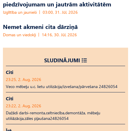
piedzīvojumam un jautrām aktivitātēm
Izglītība un jaunieši
03:00, 31. Jūl, 2026
Nemet akmeni cita dārziņā
Domas un viedokļi
14:16, 30. Jūl, 2026
SLUDINĀJUMI
Citi
23:25, 2. Aug, 2026
Veco mēbeļu u.c. lietu utilizācija/izvešana/pārvešana 24826054
Citi
23:22, 2. Aug, 2026
Dažādi darbi-remonta,celtniecība,demontāža, mēbeļu
utiliāzācija,zāles pļaušana24826054
Īrē