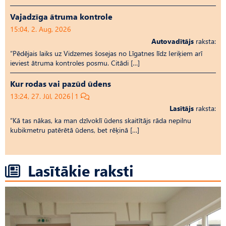
Vajadzīga ātruma kontrole
15:04, 2. Aug, 2026
Autovadītājs
raksta:
“Pēdējais laiks uz Vid­ze­mes šosejas no Līgatnes līdz Ieriķiem arī
ieviest ātruma kontroles posmu. Citādi […]
Kur rodas vai pazūd ūdens
13:24, 27. Jūl, 2026
1
Lasītājs
raksta:
“Kā tas nākas, ka man dzīvoklī ūdens skaitītājs rāda nepilnu
kubikmetru patērētā ūdens, bet rēķinā […]
Lasītākie raksti