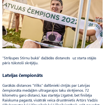
“Strīķupes Stirnu bukā” dažādās distancēs uz starta stājās
pāris tūkstoši skrējēju.
Latvijas čempionāts
Garākās distances “Vilks” dalībnieki cīnījās par Latvijas
čempionāta medaļām ultragarajos taku skrējienos. 72
kilometru garo distanci, kas startēja Līgatnē, bet finišēja
Raiskuma pagastā, visātrāk veica drustēnietis Artūrs Vadzis
(“Pulsometrs.lv”/ “Osveikals.lv”/ “Trailvienība”), ceļā pavadot