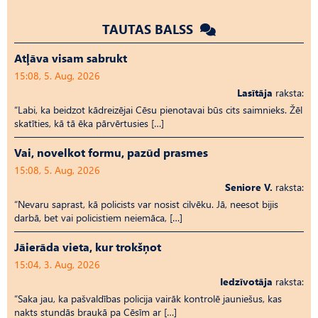
TAUTAS BALSS
Atļāva visam sabrukt
15:08, 5. Aug, 2026
Lasītāja
raksta:
“Labi, ka beidzot kādreizējai Cēsu pienotavai būs cits saimnieks. Žēl
skatīties, kā tā ēka pārvērtusies […]
Vai, novelkot formu, pazūd prasmes
15:08, 5. Aug, 2026
Seniore V.
raksta:
“Nevaru saprast, kā policists var nosist cilvēku. Jā, neesot bijis
darbā, bet vai policistiem neiemāca, […]
Jāierāda vieta, kur trokšņot
15:04, 3. Aug, 2026
Iedzīvotāja
raksta:
“Saka jau, ka pašvaldības policija vairāk kontrolē jauniešus, kas
nakts stundās braukā pa Cēsīm ar […]