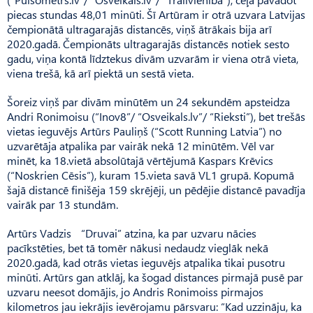
piecas stundas 48,01 minūti. Šī Artūram ir otrā uzvara Latvijas
čempionātā ultragarajās distancēs, viņš ātrākais bija arī
2020.gadā. Čempionāts ultragarajās distancēs notiek sesto
gadu, viņa kontā līdztekus divām uzvarām ir viena otrā vieta,
viena trešā, kā arī piektā un sestā vieta.
Šoreiz viņš par divām minūtēm un 24 sekundēm apsteidza
Andri Ronimoisu (“Inov8”/ “Osveikals.lv”/ “Rieksti”), bet trešās
vietas ieguvējs Artūrs Pauliņš (“Scott Running Latvia”) no
uzvarētāja atpalika par vairāk nekā 12 minūtēm. Vēl var
minēt, ka 18.vietā absolūtajā vērtējumā Kaspars Krēvics
(“Noskrien Cēsis”), kuram 15.vieta savā VL1 grupā. Kopumā
šajā distancē finišēja 159 skrējēji, un pēdējie distancē pavadīja
vairāk par 13 stundām.
Artūrs Vadzis “Druvai” atzina, ka par uzvaru nācies
pacīkstēties, bet tā tomēr nākusi nedaudz vieglāk nekā
2020.gadā, kad otrās vietas ieguvējs atpalika tikai pusotru
minūti. Artūrs gan atklāj, ka šogad distances pirmajā pusē par
uzvaru neesot domājis, jo Andris Ronimoiss pirmajos
kilometros jau iekrājis ievērojamu pārsvaru: “Kad uzzināju, ka