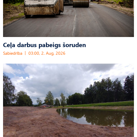
Ceļa darbus pabeigs šoruden
Sabiedrība
03:00, 2. Aug, 2026