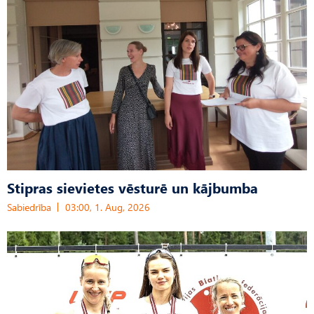
Stipras sievietes vēsturē un kājbumba
Sabiedrība
03:00, 1. Aug, 2026