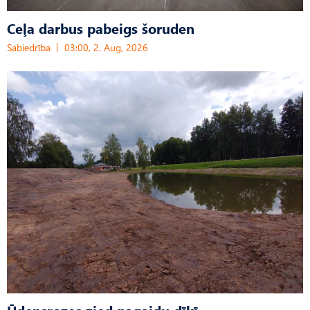
Ceļa darbus pabeigs šoruden
Sabiedrība
03:00, 2. Aug, 2026
Ūdensrozes zied pagaidu dīķī