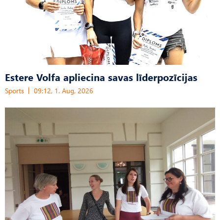
Estere Volfa apliecina savas līderpozīcijas
Sports
09:12, 1. Aug, 2026