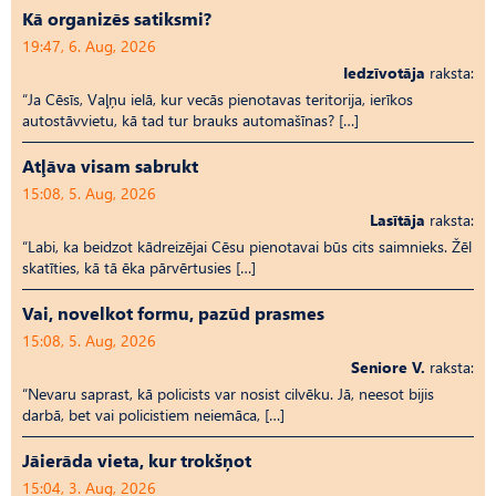
Kā organizēs satiksmi?
19:47, 6. Aug, 2026
Iedzīvotāja
raksta:
“Ja Cēsīs, Vaļņu ielā, kur vecās pienotavas teritorija, ierīkos
autostāvvietu, kā tad tur brauks automašīnas? […]
Atļāva visam sabrukt
15:08, 5. Aug, 2026
Lasītāja
raksta:
“Labi, ka beidzot kādreizējai Cēsu pienotavai būs cits saimnieks. Žēl
skatīties, kā tā ēka pārvērtusies […]
Vai, novelkot formu, pazūd prasmes
15:08, 5. Aug, 2026
Seniore V.
raksta:
“Nevaru saprast, kā policists var nosist cilvēku. Jā, neesot bijis
darbā, bet vai policistiem neiemāca, […]
Jāierāda vieta, kur trokšņot
15:04, 3. Aug, 2026