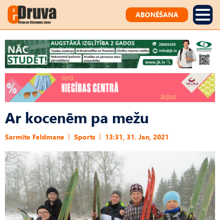
ABONĒŠANA
Ar kocenēm pa mežu
Sarmīte Feldmane
Sports
13:31, 31. Jan, 2021