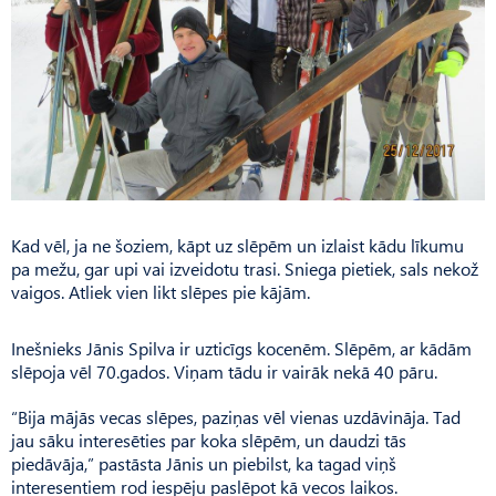
Kad vēl, ja ne šoziem, kāpt uz slēpēm un izlaist kādu līkumu
pa mežu, gar upi vai izveidotu trasi. Sniega pietiek, sals nekož
vaigos. Atliek vien likt slēpes pie kājām.
Inešnieks Jānis Spilva ir uzticīgs kocenēm. Slēpēm, ar kādām
slēpoja vēl 70.gados. Viņam tādu ir vairāk nekā 40 pāru.
“Bija mājās vecas slēpes, paziņas vēl vienas uzdāvināja. Tad
jau sāku interesēties par koka slēpēm, un daudzi tās
piedāvāja,” pastāsta Jānis un piebilst, ka tagad viņš
interesentiem rod iespēju paslēpot kā vecos laikos.