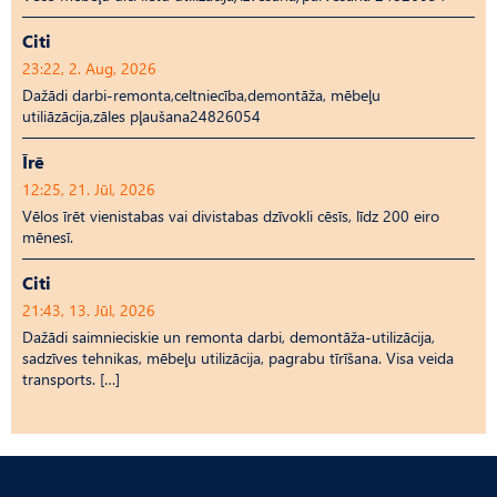
Citi
23:22, 2. Aug, 2026
Dažādi darbi-remonta,celtniecība,demontāža, mēbeļu
utiliāzācija,zāles pļaušana24826054
Īrē
12:25, 21. Jūl, 2026
Vēlos īrēt vienistabas vai divistabas dzīvokli cēsīs, līdz 200 eiro
mēnesī.
Citi
21:43, 13. Jūl, 2026
Dažādi saimnieciskie un remonta darbi, demontāža-utilizācija,
sadzīves tehnikas, mēbeļu utilizācija, pagrabu tīrīšana. Visa veida
transports. […]