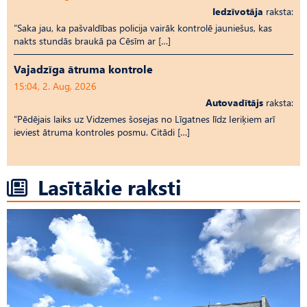
Iedzīvotāja
raksta:
“Saka jau, ka pašvaldības policija vairāk kontrolē jauniešus, kas
nakts stundās braukā pa Cēsīm ar […]
Vajadzīga ātruma kontrole
15:04, 2. Aug, 2026
Autovadītājs
raksta:
“Pēdējais laiks uz Vid­ze­mes šosejas no Līgatnes līdz Ieriķiem arī
ieviest ātruma kontroles posmu. Citādi […]
Lasītākie raksti