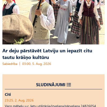
Ar deju pārstāvēt Latviju un iepazīt citu
tautu krāšņo kultūru
Sabiedrība
03:00, 5. Aug, 2026
SLUDINĀJUMI
Citi
23:25, 2. Aug, 2026
Veco mēbeļu u.c. lietu utilizācija/izvešana/pārvešana 24826054