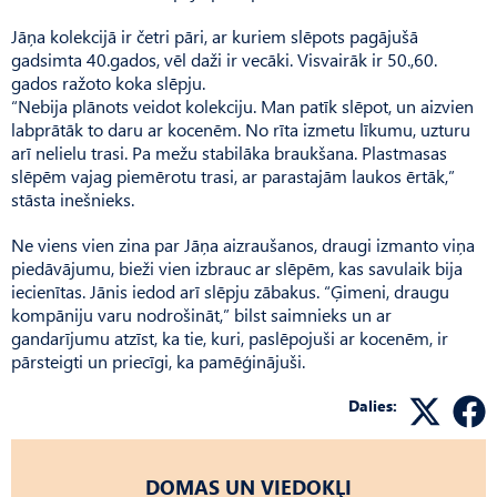
Jāņa kolekcijā ir četri pāri, ar kuriem slēpots pagājušā
gadsimta 40.gados, vēl daži ir vecāki. Visvairāk ir 50.,60.
gados ražoto koka slēpju.
“Nebija plānots veidot kolekciju. Man patīk slēpot, un aizvien
labprātāk to daru ar kocenēm. No rīta izmetu līkumu, uzturu
arī nelielu trasi. Pa mežu stabilāka braukšana. Plastmasas
slēpēm vajag piemērotu trasi, ar parastajām laukos ērtāk,”
stāsta inešnieks.
Ne viens vien zina par Jāņa aizraušanos, draugi izmanto viņa
piedāvājumu, bieži vien izbrauc ar slēpēm, kas savulaik bija
iecienītas. Jānis iedod arī slēpju zābakus. “Ģimeni, draugu
kompāniju varu nodrošināt,” bilst saimnieks un ar
gandarījumu atzīst, ka tie, kuri, paslēpojuši ar kocenēm, ir
pārsteigti un priecīgi, ka pamēģinājuši.
Dalies:
DOMAS UN VIEDOKĻI