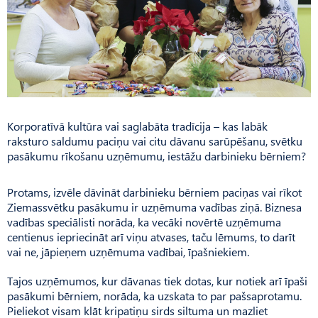
Korporatīvā kultūra vai saglabāta tradīcija – kas labāk
raksturo saldumu paciņu vai citu dāvanu sarūpēšanu, svētku
pasākumu rīkošanu uzņēmumu, iestāžu darbinieku bērniem?
Protams, izvēle dāvināt darbinieku bērniem paciņas vai rīkot
Ziemassvētku pasākumu ir uzņēmuma vadības ziņā. Biznesa
vadības speciālisti norāda, ka vecāki novērtē uzņēmuma
centienus iepriecināt arī viņu atvases, taču lēmums, to darīt
vai ne, jāpieņem uzņēmuma vadībai, īpašniekiem.
Tajos uzņēmumos, kur dāvanas tiek dotas, kur notiek arī īpaši
pasākumi bērniem, norāda, ka uzskata to par pašsaprotamu.
Pie­liekot visam klāt kripatiņu sirds siltuma un mazliet