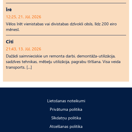
Īrē
12:25, 21. Jūl, 2026
Vēlos īrēt vienistabas vai divistabas dzīvokli cēsīs, līdz 200 eiro
mēnesī.
Citi
21:43, 13. Jūl, 2026
Dažādi saimnieciskie un remonta darbi, demontāža-utilizācija,
sadzīves tehnikas, mēbeļu utilizācija, pagrabu tīrīšana. Visa veida
transports. […]
Lietošanas noteikumi
Privātuma politika
Sīkdatņu politika
Atcelšanas politika