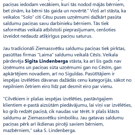
paciņas iedodam vecākiem, kuri tās nodod mājās bērniem,
bet zinām, ka bērni tās gaida un novērtē.” Viņš arī stāsta, ka
veikalos “Solo” citi Cēsu puses uzņēmumi dažkārt pasūta
saldumu paciņas savu darbinieku bērniem. Tās tiek
saformētas veikalā atbilstoši pieprasījumam, cenšoties
izveidot nedaudz atšķirīgus paciņu saturus.
Jau tradicionāli Ziemassvētku saldumu paciņas tiek pirktas,
pasūtītas firmas “Laima” saldumu veikalā Cēsīs. Veikala
pārdevēja
Sigita Lindenberga
stāsta, ka arī šis gads nav
izņēmums un paciņas sūta uzņēmumi gan no Cēsīm, gan
apkārtējiem novadiem, arī no Siguldas. Pasū­tītājiem ir
iespējas izvēlēties dāvanas dažādās cenu kategorijās, sākot no
nepilniem četriem eiro līdz pat desmit eiro par vienu.
“Cilvēkiem ir plašas iespējas izvēlēties, pastāvīgajiem
klientiem e-pastā aizsūtām piedāvājumu, lai viņi var izvēlēties,
ko grib redzēt paciņā, cik naudas var tērēt. Ir plašs klāsts
saldumu ar Ziemassvētku simboliku. Jau gatavas saldumu
paciņas pērk arī ikdienas pircēji saviem bērniem,
mazbērniem,” saka S. Lin­denberga.