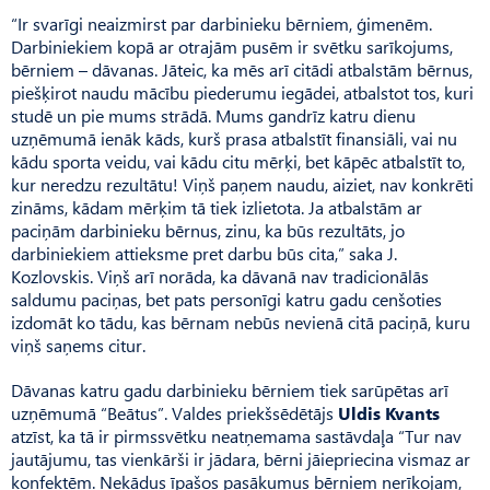
“Ir svarīgi neaizmirst par darbinieku bērniem, ģimenēm.
Darbi­niekiem kopā ar otrajām pusēm ir svētku sarīkojums,
bērniem – dāvanas. Jāteic, ka mēs arī citādi atbalstām bērnus,
piešķirot naudu mācību piederumu iegādei, atbalstot tos, kuri
studē un pie mums strādā. Mums gandrīz katru dienu
uzņēmumā ienāk kāds, kurš prasa atbalstīt finansiāli, vai nu
kādu sporta veidu, vai kādu citu mērķi, bet kāpēc atbalstīt to,
kur neredzu rezultātu! Viņš paņem naudu, aiziet, nav konkrēti
zināms, kādam mērķim tā tiek izlietota. Ja atbalstām ar
paciņām darbinieku bērnus, zinu, ka būs rezultāts, jo
darbiniekiem attieksme pret darbu būs cita,” saka J.
Kozlovskis. Viņš arī norāda, ka dāvanā nav tradicionālās
saldumu paciņas, bet pats personīgi katru gadu cenšoties
izdomāt ko tādu, kas bērnam nebūs nevienā citā paciņā, kuru
viņš saņems citur.
Dāvanas katru gadu darbinieku bērniem tiek sarūpētas arī
uzņēmumā “Beātus”. Valdes priekšsēdētājs
Uldis Kvants
atzīst, ka tā ir pirmssvētku neatņemama sastāvdaļa “Tur nav
jautājumu, tas vienkārši ir jādara, bērni jāiepriecina vismaz ar
konfektēm. Ne­kādus īpašos pasākumus bērniem nerīkojam,