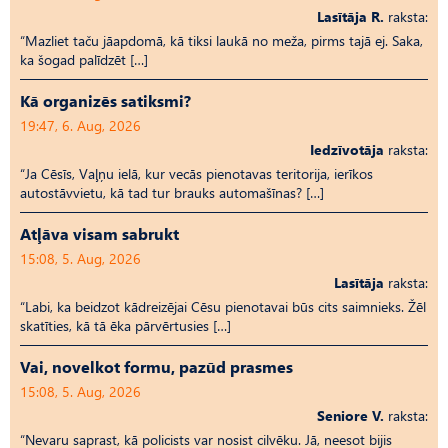
Lasītāja R.
raksta:
“Mazliet taču jāapdomā, kā tiksi laukā no meža, pirms tajā ej. Saka,
ka šogad palīdzēt […]
Kā organizēs satiksmi?
19:47, 6. Aug, 2026
Iedzīvotāja
raksta:
“Ja Cēsīs, Vaļņu ielā, kur vecās pienotavas teritorija, ierīkos
autostāvvietu, kā tad tur brauks automašīnas? […]
Atļāva visam sabrukt
15:08, 5. Aug, 2026
Lasītāja
raksta:
“Labi, ka beidzot kādreizējai Cēsu pienotavai būs cits saimnieks. Žēl
skatīties, kā tā ēka pārvērtusies […]
Vai, novelkot formu, pazūd prasmes
15:08, 5. Aug, 2026
Seniore V.
raksta:
“Nevaru saprast, kā policists var nosist cilvēku. Jā, neesot bijis