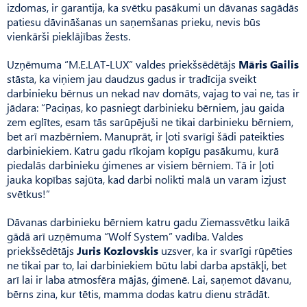
izdomas, ir garantija, ka svētku pasākumi un dāvanas sagādās
patiesu dāvināšanas un saņemšanas prieku, nevis būs
vienkārši pieklājības žests.
Uzņēmuma “M.E.LAT-LUX” valdes priekšsēdētājs
Māris Gailis
stāsta, ka viņiem jau daudzus gadus ir tradīcija sveikt
darbinieku bērnus un nekad nav domāts, vajag to vai ne, tas ir
jādara: “Paciņas, ko pasniegt darbinieku bērniem, jau gaida
zem eglītes, esam tās sarūpējuši ne tikai darbinieku bērniem,
bet arī mazbērniem. Manuprāt, ir ļoti svarīgi šādi pateikties
darbiniekiem. Katru gadu rīkojam kopīgu pasākumu, kurā
piedalās darbinieku ģimenes ar visiem bērniem. Tā ir ļoti
jauka kopības sajūta, kad darbi nolikti malā un varam izjust
svētkus!”
Dāvanas darbinieku bērniem katru gadu Ziemassvētku laikā
gādā arī uzņēmuma “Wolf System” vadība. Valdes
priekšsēdētājs
Juris Kozlovskis
uzsver, ka ir svarīgi rūpēties
ne tikai par to, lai darbiniekiem būtu labi darba apstākļi, bet
arī lai ir laba atmosfēra mājās, ģimenē. Lai, saņemot dāvanu,
bērns zina, kur tētis, mamma dodas katru dienu strādāt.