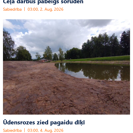
Ceļa darbus pabeigs šoruden
Sabiedrība
03:00, 2. Aug, 2026
Ūdensrozes zied pagaidu dīķī
Sabiedrība
03:00, 4. Aug, 2026