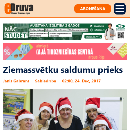
ABONĒŠANA
Ziemassvētku saldumu prieks
Jānis Gabrāns
Sabiedrība
02:00, 24. Dec, 2017