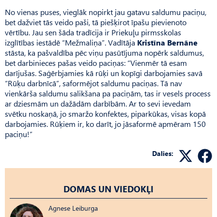
No vienas puses, vieglāk nopirkt jau gatavu saldumu paciņu,
bet dažviet tās veido paši, tā piešķirot īpašu pievienoto
vērtību. Jau sen šāda tradīcija ir Priekuļu pirmsskolas
izglītības iestādē “Mežmaliņa”. Vadītāja
Kristīna Bernāne
stāsta, ka pašvaldība pēc viņu pasūtījuma nopērk saldumus,
bet darbinieces pašas veido paciņas: “Vienmēr tā esam
darījušas. Saģērbjamies kā rūķi un kopīgi darbojamies savā
“Rūķu darbnīcā”, saformējot saldumu paciņas. Tā nav
vienkārša saldumu salikšana pa paciņām, tas ir vesels process
ar dziesmām un dažādām darbībām. Ar to sevi ievedam
svētku noskaņā, jo smaržo konfektes, piparkūkas, visas kopā
darbojamies. Rūķiem ir, ko darīt, jo jāsaformē apmēram 150
paciņu!”
Dalies:
DOMAS UN VIEDOKĻI
Agnese Leiburga