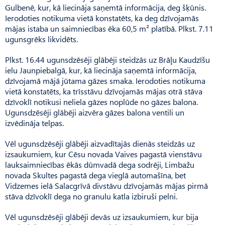
Gulbenē, kur, kā liecināja saņemtā informācija, deg šķūnis.
Ierodoties notikuma vietā konstatēts, ka deg dzīvojamās
mājas istaba un saimniecības ēka 60,5 m² platībā. Plkst. 7.11
ugunsgrēks likvidēts.
Plkst. 16.44 ugunsdzēsēji glābēji steidzās uz Brāļu Kaudzīšu
ielu Jaunpiebalgā, kur, kā liecināja saņemtā informācija,
dzīvojamā mājā jūtama gāzes smaka. Ierodoties notikuma
vietā konstatēts, ka trīsstāvu dzīvojamās mājas otrā stāva
dzīvoklī notikusi neliela gāzes noplūde no gāzes balona.
Ugunsdzēsēji glābēji aizvēra gāzes balona ventili un
izvēdināja telpas.
Vēl ugunsdzēsēji glābēji aizvadītajās dienās steidzās uz
izsaukumiem, kur Cēsu novada Vaives pagastā vienstāvu
lauksaimniecības ēkās dūmvadā dega sodrēji, Limbažu
novada Skultes pagastā dega vieglā automašīna, bet
Vidzemes ielā Salacgrīvā divstāvu dzīvojamās mājas pirmā
stāva dzīvoklī dega no granulu katla izbiruši pelni.
Vēl ugunsdzēsēji glābēji devās uz izsaukumiem, kur bija