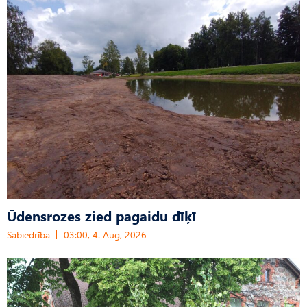
Ūdensrozes zied pagaidu dīķī
Sabiedrība
03:00, 4. Aug, 2026