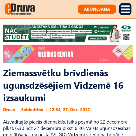
ABONĒŠANA
Ziemassvētku brīvdienās
ugunsdzēsējiem Vidzemē 16
izsaukumi
Druva
Sabiedrība
12:54, 27. Dec, 2017
Aizvadītajās piecās diennaktīs, laika posmā no 22.decembra
plkst. 6.30 līdz 27.decembra plkst. 6.30, Valsts ugunsdzēsības
un glābšanas dienesta (VUGD) Vidzemes reģiona brigāde