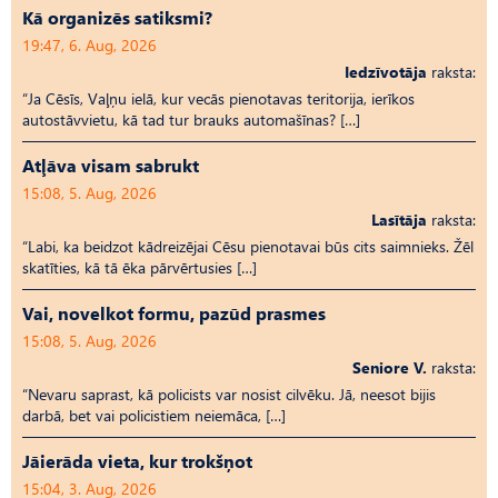
Kā organizēs satiksmi?
19:47, 6. Aug, 2026
Iedzīvotāja
raksta:
“Ja Cēsīs, Vaļņu ielā, kur vecās pienotavas teritorija, ierīkos
autostāvvietu, kā tad tur brauks automašīnas? […]
Atļāva visam sabrukt
15:08, 5. Aug, 2026
Lasītāja
raksta:
“Labi, ka beidzot kādreizējai Cēsu pienotavai būs cits saimnieks. Žēl
skatīties, kā tā ēka pārvērtusies […]
Vai, novelkot formu, pazūd prasmes
15:08, 5. Aug, 2026
Seniore V.
raksta:
“Nevaru saprast, kā policists var nosist cilvēku. Jā, neesot bijis
darbā, bet vai policistiem neiemāca, […]
Jāierāda vieta, kur trokšņot
15:04, 3. Aug, 2026