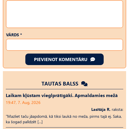
VĀRDS *
PIEVIENOT KOMENTĀRU
TAUTAS BALSS
Laikam kļūstam vieglprātīgāki. Apmaldamies mežā
19:47, 7. Aug, 2026
Lasītāja R.
raksta:
“Mazliet taču jāapdomā, kā tiksi laukā no meža, pirms tajā ej. Saka,
ka šogad palīdzēt […]