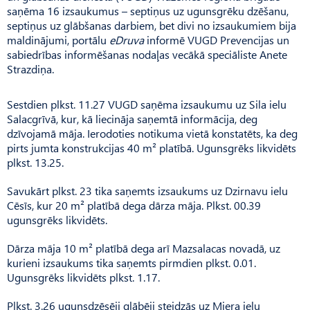
saņēma 16 izsaukumus – septiņus uz ugunsgrēku dzēšanu,
septiņus uz glābšanas darbiem, bet divi no izsaukumiem bija
maldinājumi, portālu
eDruva
informē VUGD Prevencijas un
sabiedrības informēšanas nodaļas vecākā speciāliste Anete
Strazdiņa.
Sestdien plkst. 11.27 VUGD saņēma izsaukumu uz Sila ielu
Salacgrīvā, kur, kā liecināja saņemtā informācija, deg
dzīvojamā māja. Ierodoties notikuma vietā konstatēts, ka deg
pirts jumta konstrukcijas 40 m² platībā. Ugunsgrēks likvidēts
plkst. 13.25.
Savukārt plkst. 23 tika saņemts izsaukums uz Dzirnavu ielu
Cēsīs, kur 20 m² platībā dega dārza māja. Plkst. 00.39
ugunsgrēks likvidēts.
Dārza māja 10 m² platībā dega arī Mazsalacas novadā, uz
kurieni izsaukums tika saņemts pirmdien plkst. 0.01.
Ugunsgrēks likvidēts plkst. 1.17.
Plkst. 3.26 ugunsdzēsēji glābēji steidzās uz Miera ielu