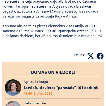
nepieciešams ceļa braucamo daļu atbrīvot no nolūzušiem
kokiem, tas bijis nepieciešams Alojas novada Braslavas
pagastā, uz autoceļa Ainaži – Matīši, un Salacgrīvas novada
Salacgrīvas pagastā uz autoceļa Rīga – Ainaži.
Kopumā aizvadītajās piecās diennaktīs visā Latvijā VUGD
saņēma 213 izsaukumus – 90 uz ugunsgrēku dzēšanu, 97 uz
glābšanas darbiem, bet 26 no izsaukumiem bija maldinājumi.
Dalies:
DOMAS UN VIEDOKĻI
Agnese Leiburga
Latviešu sievietes “parastais” 101 darbiņš
19:46, 6. Aug, 2026
Iveta Rozentāle