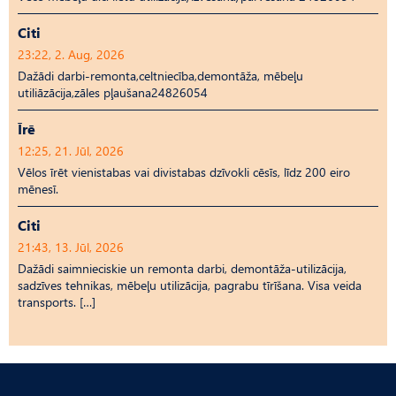
Citi
23:22, 2. Aug, 2026
Dažādi darbi-remonta,celtniecība,demontāža, mēbeļu
utiliāzācija,zāles pļaušana24826054
Īrē
12:25, 21. Jūl, 2026
Vēlos īrēt vienistabas vai divistabas dzīvokli cēsīs, līdz 200 eiro
mēnesī.
Citi
21:43, 13. Jūl, 2026
Dažādi saimnieciskie un remonta darbi, demontāža-utilizācija,
sadzīves tehnikas, mēbeļu utilizācija, pagrabu tīrīšana. Visa veida
transports. […]