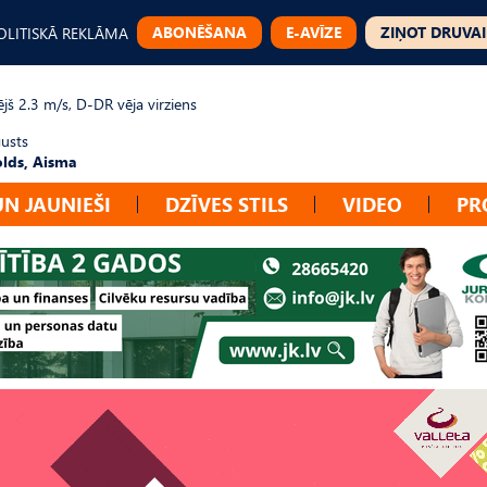
ABONĒŠANA
E-AVĪZE
ZIŅOT DRUVAI
OLITISKĀ REKLĀMA
jš 2.3 m/s, D-DR vēja virziens
gusts
lds, Aisma
UN JAUNIEŠI
DZĪVES STILS
VIDEO
PR