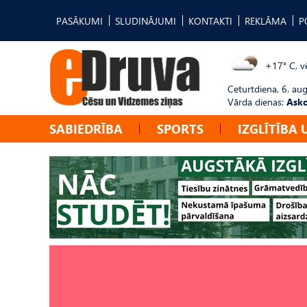
PASĀKUMI
SLUDINĀJUMI
KONTAKTI
REKLĀMA
P
+17° C, vē
Ceturtdiena, 6. au
Vārda dienas:
Asko
SABIEDRĪBA
SPORTS
IZGLĪTĪBA 