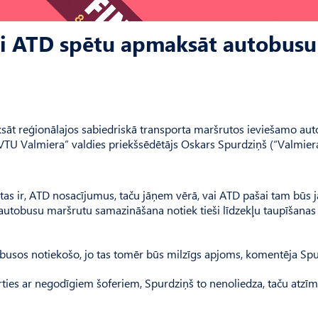
lai ATD spētu apmaksāt autobusu
aksāt reģionālajos sabiedriskā transporta maršrutos ieviešamo au
TU Valmiera” valdies priekšsēdētājs Oskars Spurdziņš (“Valmier
 ir, ATD nosacījumus, taču jāņem vērā, vai ATD pašai tam būs j
d autobusu maršrutu samazināšana notiek tieši līdzekļu taupīšanas
tobusos notiekošo, jo tas tomēr būs milzīgs apjoms, komentēja Spu
ties ar negodīgiem šoferiem, Spurdziņš to nenoliedza, taču atzīm