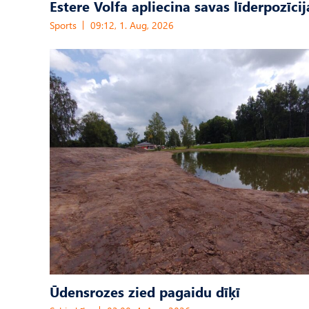
Estere Volfa apliecina savas līderpozīcij
Sports
09:12, 1. Aug, 2026
Ūdensrozes zied pagaidu dīķī