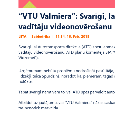
“VTU Valmiera”: Svarīgi, 
vadītāju videonovērošanu
LETA
Sabiedrība
11:34, 16. Feb, 2018
Svarīgi, lai Autotransporta direkcija (ATD) spētu apm
vadītāju videonovērošanu, ATD plānu komentēja SIA “V
Vidzemei”).
Uzņēmumam nebūtu problēmu nodrošināt pasūtītāja, tas
līdzekļi, teica Spurdziņš, norādot, ka, piemēram, taga
nolūkos.
Tāpat svarīgi ņemt vērā to, vai ATD spēs pārvaldīt au
Atbildot uz jautājumu, vai “VTU Valmiera” nākas saskar
tas nenotiek masveidā.