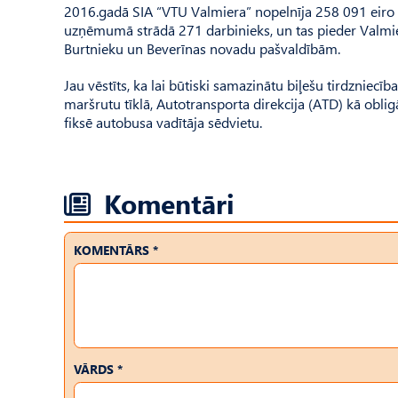
2016.gadā SIA “VTU Valmiera” nopelnīja 258 091 eiro 
uzņēmumā strādā 271 darbinieks, un tas pieder Valmier
Burtnieku un Beverīnas novadu pašvaldībām.
Jau vēstīts, ka lai būtiski samazinātu biļešu tirdznie
maršrutu tīklā, Autotransporta direkcija (ATD) kā obl
fiksē autobusa vadītāja sēdvietu.
Komentāri
KOMENTĀRS *
VĀRDS *