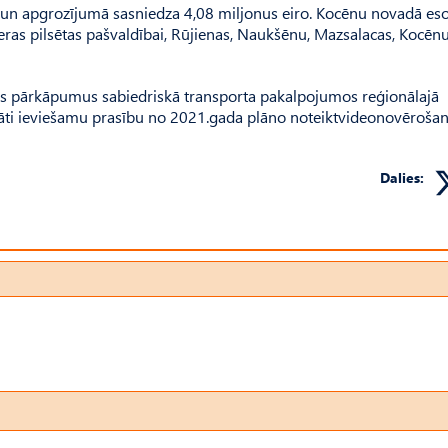
un apgrozījumā sasniedza 4,08 miljonus eiro. Kocēnu novadā es
as pilsētas pašvaldībai, Rūjienas, Naukšēnu, Mazsalacas, Kocēnu
cības pārkāpumus sabiedriskā transporta pakalpojumos reģionālajā
igāti ieviešamu prasību no 2021.gada plāno noteiktvideonovērošan
Dalies: