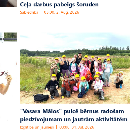
Ceļa darbus pabeigs šoruden
Sabiedrība
03:00, 2. Aug, 2026
“Vasara Mālos” pulcē bērnus radošam
piedzīvojumam un jautrām aktivitātēm
Izglītība un jaunieši
03:00, 31. Jūl, 2026