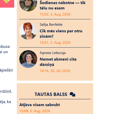
Šodienas nākotne — tik
tālu nu esam
15:02, 3. Aug, 2026
Sallija Benfelde
Cik mēs viens par otru
zinām?
15:01, 2. Aug, 2026
tobusa
ai un
Agnese Leiburga
Nemet akmeni cita
dārziņā
āpiešķir
14:16, 30. Jūl, 2026
rdziņš.
TAUTAS BALSS
ēja, ka
Atļāva visam sabrukt
15:08, 5. Aug, 2026