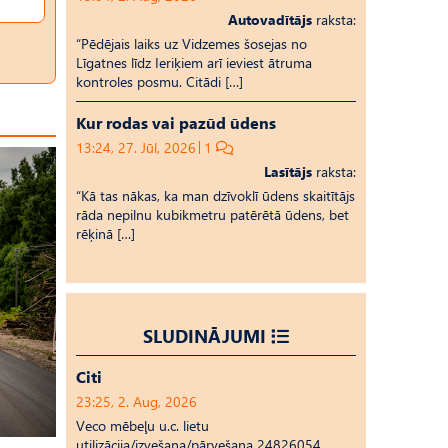
Autovadītājs
raksta:
“Pēdējais laiks uz Vid­ze­mes šosejas no
Līgatnes līdz Ieriķiem arī ieviest ātruma
kontroles posmu. Citādi […]
Kur rodas vai pazūd ūdens
13:24, 27. Jūl, 2026
1
Lasītājs
raksta:
“Kā tas nākas, ka man dzīvoklī ūdens skaitītājs
rāda nepilnu kubikmetru patērētā ūdens, bet
rēķinā […]
SLUDINĀJUMI
Citi
23:25, 2. Aug, 2026
Veco mēbeļu u.c. lietu
utilizācija/izvešana/pārvešana 24826054