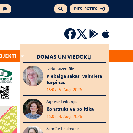
PIESLĒGTIES
OJEKTI
DOMAS UN VIEDOKĻI
Iveta Rozentāle
Piebalgā sākās, Valmierā
turpinās
15:07, 5. Aug, 2026
Agnese Leiburga
Konstruktīvā politika
15:05, 4. Aug, 2026
Sarmīte Feldmane