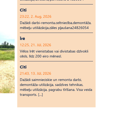
Citi
23:22, 2. Aug, 2026
Dažādi darbi-remonta,celtniecība,demontāža,
mēbeļu utiliāzācija,zāles pļaušana24826054
Īrē
12:25, 21. Jūl, 2026
Vēlos īrēt vienistabas vai divistabas dzīvokli
cēsīs, līdz 200 eiro mēnesī.
Citi
21:43, 13. Jūl, 2026
Dažādi saimnieciskie un remonta darbi,
demontāža-utilizācija, sadzīves tehnikas,
mēbeļu utilizācija, pagrabu tīrīšana. Visa veida
transports. […]