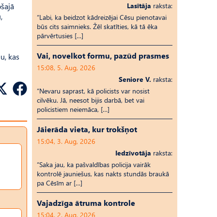
ošajā
Lasītāja
raksta:
,
“Labi, ka beidzot kādreizējai Cēsu pienotavai
būs cits saimnieks. Žēl skatīties, kā tā ēka
pārvērtusies […]
Vai, novelkot formu, pazūd prasmes
u, kas
15:08, 5. Aug, 2026
Seniore V.
raksta:
“Nevaru saprast, kā policists var nosist
cilvēku. Jā, neesot bijis darbā, bet vai
policistiem neiemāca, […]
Jāierāda vieta, kur trokšņot
15:04, 3. Aug, 2026
Iedzīvotāja
raksta:
“Saka jau, ka pašvaldības policija vairāk
kontrolē jauniešus, kas nakts stundās braukā
pa Cēsīm ar […]
Vajadzīga ātruma kontrole
15:04, 2. Aug, 2026