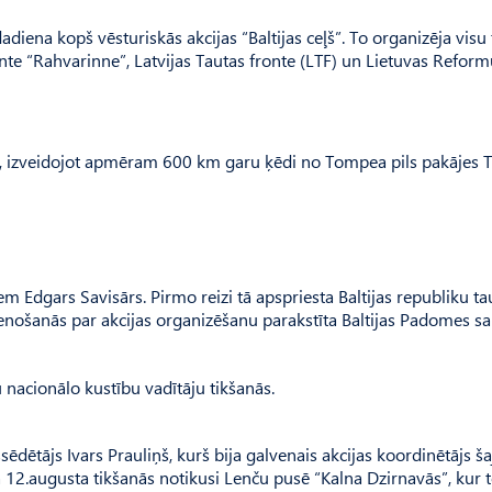
adiena kopš vēsturiskās akcijas “Baltijas ceļš”. To organizēja visu 
ronte “Rahvarinne”, Latvijas Tautas fronte (LTF) un Lietuvas Refor
ās, izveidojot apmēram 600 km garu ķēdi no Tompea pils pakājes T
iem Edgars Savisārs. Pirmo reizi tā apspriesta Baltijas republiku ta
ienošanās par akcijas organizēšanu parakstīta Baltijas Padomes 
u nacionālo kustību vadītāju tikšanās.
ēdētājs Ivars Prauliņš, kurš bija galvenais akcijas koordinētājs ša
tā 12.augusta tikšanās notikusi Lenču pusē “Kalna Dzirnavās”, kur t