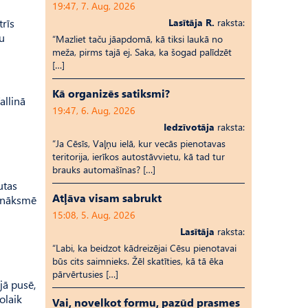
19:47, 7. Aug, 2026
trīs
Lasītāja R.
raksta:
mu
“Mazliet taču jāapdomā, kā tiksi laukā no
meža, pirms tajā ej. Saka, ka šogad palīdzēt
[…]
Kā organizēs satiksmi?
allinā
19:47, 6. Aug, 2026
Iedzīvotāja
raksta:
“Ja Cēsīs, Vaļņu ielā, kur vecās pienotavas
teritorija, ierīkos autostāvvietu, kā tad tur
brauks automašīnas? […]
utas
Atļāva visam sabrukt
sanāksmē
15:08, 5. Aug, 2026
Lasītāja
raksta:
“Labi, ka beidzot kādreizējai Cēsu pienotavai
būs cits saimnieks. Žēl skatīties, kā tā ēka
pārvērtusies […]
jā pusē,
olaik
Vai, novelkot formu, pazūd prasmes