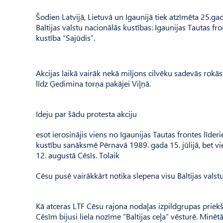
Šodien Latvijā, Lietuvā un Igaunijā tiek atzīmēta 25.gad
Baltijas valstu nacionālās kustības: Igaunijas Tautas f
kustība “Sajūdis”.
Akcijas laikā vairāk nekā miljons cilvēku sadevās rok
līdz Ģedimina torņa pakājei Viļņā.
Ideju par šādu protesta akciju
esot ierosinājis viens no Igaunijas Tautas frontes līder
kustību sanāksmē Pērnavā 1989. gada 15. jūlijā, bet v
12. augustā Cēsīs. Tolaik
Cēsu pusē vairākkārt notika slepena visu Baltijas valst
Kā atceras LTF Cēsu rajona nodaļas izpildgrupas priekšs
Cēsīm bijusi liela nozīme “Baltijas ceļa” vēsturē. Minē