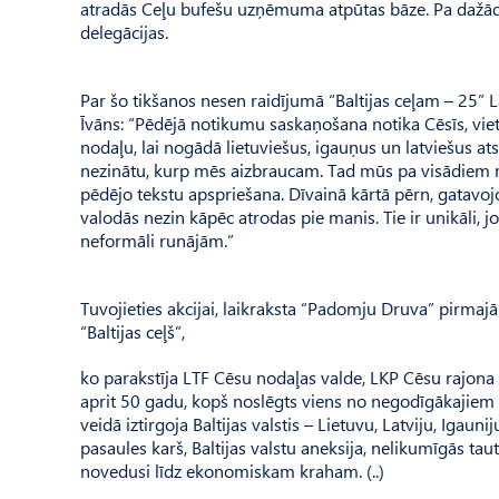
atradās Ceļu bufešu uzņēmuma atpūtas bāze. Pa dažādie
delegācijas.
Par šo tikšanos nesen raidījumā “Baltijas ceļam – 25” L
Īvāns: “Pēdējā notikumu saskaņošana notika Cēsīs, vie
nodaļu, lai nogādā lietuviešus, igauņus un latviešus atse
nezinātu, kurp mēs aizbraucam. Tad mūs pa visādiem m
pēdējo tekstu apspriešana. Dīvainā kārtā pērn, gatavojot
valodās nezin kāpēc atrodas pie manis. Tie ir unikāli, j
neformāli runājām.”
Tuvojieties akcijai, laikraksta “Padomju Druva” pirmaj
“Baltijas ceļš”,
ko parakstīja LTF Cēsu nodaļas valde, LKP Cēsu rajona k
aprit 50 gadu, kopš noslēgts viens no negodīgākajiem 
veidā iztirgoja Baltijas valstis – Lietuvu, Latviju, Igaun
pasaules karš, Baltijas valstu aneksija, nelikumīgās ta
novedusi līdz ekonomiskam kraham. (..)