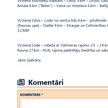
Virzienā Mūrnieku viadukts – Cēsis: 9.km – Drusti, Ga
Amata 6.km (“Betes”) – Vaive un Veselava 5.km – Baltija
Virzienā Cēsis – Lode: no centra līdz 4.km – pilsētniek
(Raunas upe) – Stalbe 9.km – Straupe un Celtniecības
3.CRBP.
Virzienā Lode – robeža ar Valmieras rajonu: 23. – 24
Rauna 27.km – KUK, rajona patērētāju biedrība un s
Jānis Gabrāns
Komentāri
KOMENTĀRS *