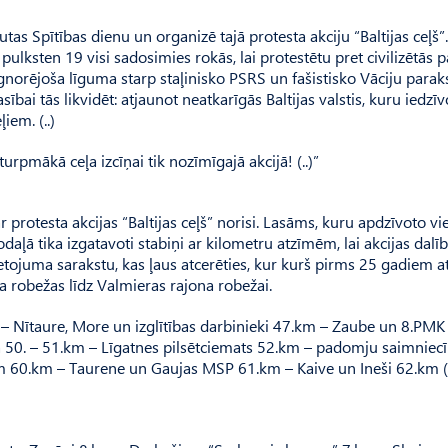
as Spītības dienu un organizē tajā protesta akciju “Baltijas ceļš”. (
a pulksten 19 visi sadosimies rokās, lai protestētu pret civilizētās 
ignorējoša līguma starp staļinisko PSRS un fašistisko Vāciju parak
i tās likvidēt: atjaunot neatkarīgās Baltijas valstis, kuru iedzīv
iem. (..)
rpmākā ceļa izcīņai tik nozīmīgajā akcijā! (..)”
 protesta akcijas “Baltijas ceļš” norisi. Lasāms, kuru apdzīvoto vie
aļā tika izgatavoti stabiņi ar kilometru atzīmēm, lai akcijas dalīb
vietojuma sarakstu, kas ļaus atcerēties, kur kurš pirms 25 gadiem a
na robežas līdz Valmieras rajona robežai.
m – Nītaure, More un izglītības darbinieki 47.km – Zaube un 8.PM
a 50. – 51.km – Līgatnes pilsētciemats 52.km – padomju saimniec
m 60.km – Taurene un Gaujas MSP 61.km – Kaive un Ineši 62.km (