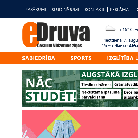
PASĀKUMI
SLUDINĀJUMI
KONTAKTI
REKLĀMA
P
+16° C, vē
Piektdiena, 7. augu
Vārda dienas:
Alfr
SABIEDRĪBA
SPORTS
IZGLĪTĪBA 