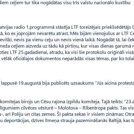
m ceļiem tur tika nogādātas visu trīs valstu nacionālo kustību
atvijas radio 1.programmā stāstīja LTF toreizējais priekšsēdētājs 
tā, ko es joprojām nevarētu atrast. Mēs bijām vienojušus ar LTF C
višķi, nevis pa vienu ceļu un nevis vienā laikā. Nogādāt tā, lai ček
eža ceļiem aizveda uz tādu kā pirtiņu, kur visas dienas garumā 
ies LTF 25.gadadienai, atradu, ka visi šie protokolu oriģināli visās
o vēlāk oficiālajos dokumentos neparādās visas tēmas, par ko tolai
ā lappusē 19.augustā bija publicēts uzsaukums “Jūs aicina protesta
omitejas birojs un Cēsu rajona izpildu komiteja. Tajā teikts: “23
līgumiem cilvēces vēsturē – Molotova – Rībentropa pakts. Tas vis
iju-, arī Poliju un citas zemes. Šī pakta sekas ir visiem zināmas: Otra
utu deportācijas, dzīves līmeņa strauja pazemināšanās Baltijā, kas 