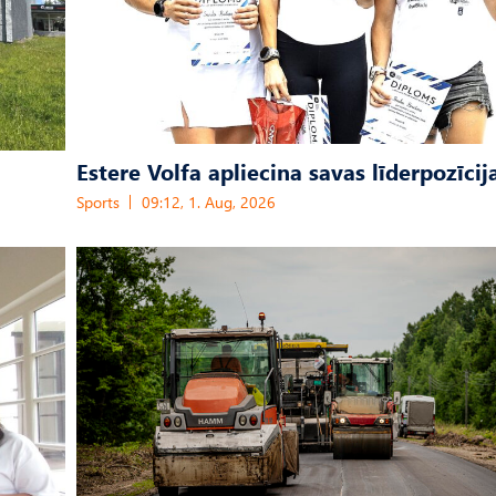
Estere Volfa apliecina savas līderpozīcij
Sports
09:12, 1. Aug, 2026