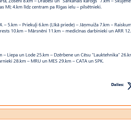
tarta, Zosēni 8.km – Drabeši un “Sarkanais karogs” 7.km – Skujen
s MI; 4.km līdz centram pa Rīgas ielu – pilsētnieki.
i 4. – 5.km – Priekuļi 6.km (Līkā priede) – Jāņmuiža 7.km – Raisk
 trests 10.km – Mārsnēni 11.km – medicīnas darbinieki un ARR 12
.km – Liepa un Lode 25.km – Dzērbene un Cēsu “Lauktehnika” 26.k
akarnieki 28.km – MRU un MES 29.km – CATA un SPK.
Dalies: