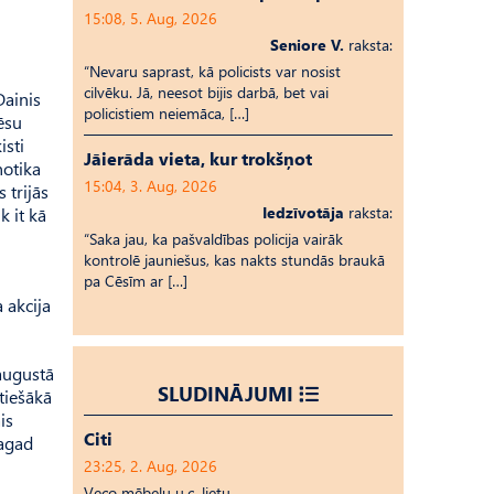
15:08, 5. Aug, 2026
Seniore V.
raksta:
“Nevaru saprast, kā policists var nosist
cilvēku. Jā, neesot bijis darbā, bet vai
Dainis
policistiem neiemāca, […]
ēsu
isti
Jāierāda vieta, kur trokšņot
notika
15:04, 3. Aug, 2026
 trijās
Iedzīvotāja
raksta:
k it kā
“Saka jau, ka pašvaldības policija vairāk
kontrolē jauniešus, kas nakts stundās braukā
pa Cēsīm ar […]
 akcija
.augustā
SLUDINĀJUMI
tiešākā
is
Citi
tagad
23:25, 2. Aug, 2026
Veco mēbeļu u.c. lietu