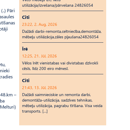
utilizācija/izvešana/pārvešana 24826054
..) Pāri
pasaules
Citi
stīšanas
23:22, 2. Aug, 2026
otāji
Dažādi darbi-remonta,celtniecība,demontāža,
mēbeļu utiliāzācija,zāles pļaušana24826054
Īrē
12:25, 21. Jūl, 2026
Vēlos īrēt vienistabas vai divistabas dzīvokli
tu,
cēsīs, līdz 200 eiro mēnesī.
nieki
tradies
Citi
21:43, 13. Jūl, 2026
K 48.km –
Dažādi saimnieciskie un remonta darbi,
demontāža-utilizācija, sadzīves tehnikas,
ība
mēbeļu utilizācija, pagrabu tīrīšana. Visa veida
Melturi)
transports. […]