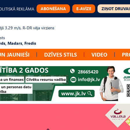
ABONĒŠANA
E-AVĪZE
ZIŅOT DRUVAI
OLITISKĀ REKLĀMA
jš 3.29 m/s, R-DR vēja virziens
sts
ēds, Madars, Fredis
UN JAUNIEŠI
DZĪVES STILS
VIDEO
PR