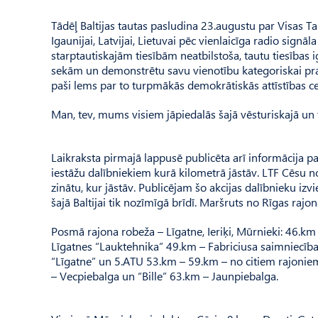
Tādēļ Baltijas tautas pasludina 23.augustu par Visas Taut
Igaunijai, Latvijai, Lietuvai pēc vienlaicīga radio signāl
starptautiskajām tiesībām neatbilstoša, tautu tiesības 
sekām un demonstrētu savu vienotību kategoriskai prasība
paši lems par to turpmākās demokrātiskās attīstības ceļ
Man, tev, mums visiem jāpiedalās šajā vēsturiskajā un tu
Laikraksta pirmajā lappusē publicēta arī informācija par
iestāžu dalībniekiem kurā kilometrā jāstāv. LTF Cēsu nod
zinātu, kur jāstāv. Publicējam šo akcijas dalībnieku iz
šajā Baltijai tik nozīmīgā brīdī. Maršruts no Rīgas rajo
Posmā rajona robeža – Līgatne, Ieriķi, Mūrnieki: 46.k
Līgatnes “Lauktehnika” 49.km – Fabriciusa saimniecīb
“Līgatne” un 5.ATU 53.km – 59.km – no citiem rajonie
– Vecpiebalga un “Bille” 63.km – Jaunpiebalga.