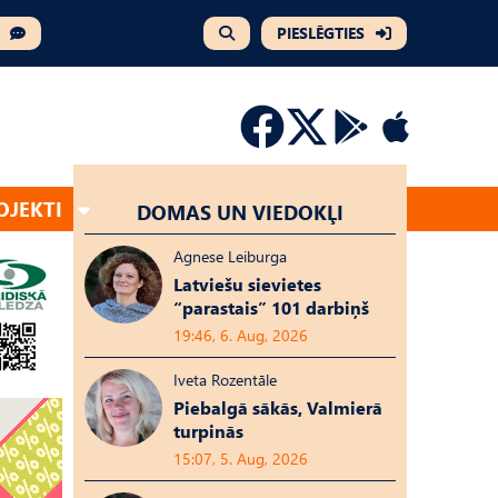
PIESLĒGTIES
OJEKTI
DOMAS UN VIEDOKĻI
Agnese Leiburga
Latviešu sievietes
“parastais” 101 darbiņš
19:46, 6. Aug, 2026
Iveta Rozentāle
Piebalgā sākās, Valmierā
turpinās
15:07, 5. Aug, 2026