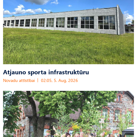
Atjauno sporta infrastruktūru
Novadu attīstībai
02:05, 5. Aug, 2026