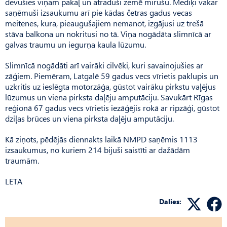
devušies viņam pakaļ un atraduši zemē mirušu. Mediķi vakar
saņēmuši izsaukumu arī pie kādas četras gadus vecas
meitenes, kura, pieaugušajiem nemanot, izgājusi uz trešā
stāva balkona un nokritusi no tā. Viņa nogādāta slimnīcā ar
galvas traumu un iegurņa kaula lūzumu.
Slimnīcā nogādāti arī vairāki cilvēki, kuri savainojušies ar
zāģiem. Piemēram, Latgalē 59 gadus vecs vīrietis paklupis un
uzkritis uz ieslēgta motorzāģa, gūstot vairāku pirkstu vaļējus
lūzumus un viena pirksta daļēju amputāciju. Savukārt Rīgas
reģionā 67 gadus vecs vīrietis iezāģējis rokā ar ripzāģi, gūstot
dziļas brūces un viena pirksta daļēju amputāciju.
Kā ziņots, pēdējās diennakts laikā NMPD saņēmis 1113
izsaukumus, no kuriem 214 bijuši saistīti ar dažādām
traumām.
LETA
Dalies: