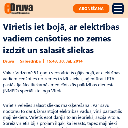
ABONĒŠANA
Vīrietis iet bojā, ar elektrības
vadiem cenšoties no zemes
izdzīt un salasīt sliekas
Druva
Sabiedrība
15:43, 30. Jūl, 2014
Vakar Vidzemē 51 gadu vecs vīrietis gājis bojā, ar elektrības
vadiem cenšoties no zemes izdzīt sliekas, aģentūrai LETA
pastāstīja Neatliekamās medicīniskās palīdzības dienesta
(NMPD) speciāliste Inga Vītola.
Vīrietis vēlējies salasīt sliekas makšķerēšanai. Par savu
nodomu to darīt, izmantojot elektrības vadus, viņš pastāstījis
mājiniekiem. Vīrietis esot darījis to arī iepriekš, sacīja Vītola.
Šoreiz vīrietis bijis projām ilgāk, kā ierasts, tāpēc mājinieki