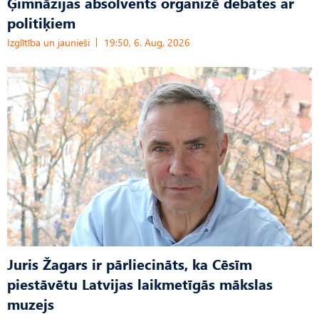
Ģimnāzijas absolvents organizē debates ar
politiķiem
Izglītība un jaunieši
19:50, 6. Aug, 2026
Juris Žagars ir pārliecināts, ka Cēsīm
piestāvētu Latvijas laikmetīgās mākslas
muzejs