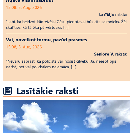
15:08, 5. Aug, 2026
Lasītāja
raksta:
“Labi, ka beidzot kādreizējai Cēsu pienotavai būs cits saimnieks. Žēl
skatīties, kā tā ēka pārvērtusies […]
Vai, novelkot formu, pazūd prasmes
15:08, 5. Aug, 2026
Seniore V.
raksta:
“Nevaru saprast, kā policists var nosist cilvēku. Jā, neesot bijis
darbā, bet vai policistiem neiemāca, […]
Lasītākie raksti