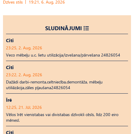
Dzīves stils
19:21, 6. Aug, 2026
SLUDINĀJUMI
Citi
23:25, 2. Aug, 2026
Veco mēbeļu u.c. lietu utilizācija/izvešana/pārvešana 24826054
Citi
23:22, 2. Aug, 2026
Dažādi darbi-remonta,celtniecība,demontāža, mēbeļu
utiliāzācija,zāles pļaušana24826054
Īrē
12:25, 21. Jūl, 2026
Vēlos īrēt vienistabas vai divistabas dzīvokli cēsīs, līdz 200 eiro
mēnesī.
Citi