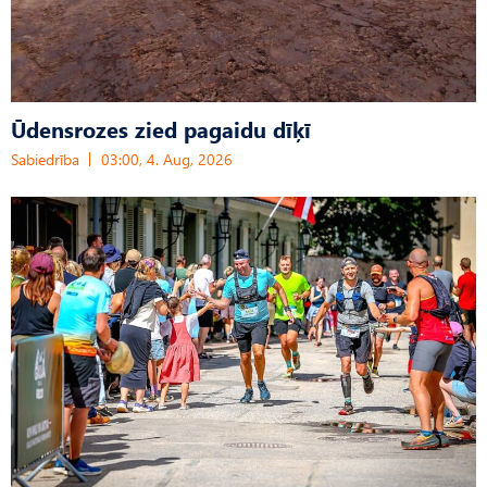
Ūdensrozes zied pagaidu dīķī
Sabiedrība
03:00, 4. Aug, 2026