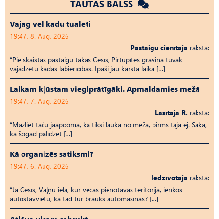
TAUTAS BALSS
Vajag vēl kādu tualeti
19:47, 8. Aug, 2026
Pastaigu cienītāja
raksta:
“Pie skaistās pastaigu takas Cēsīs, Pirtupītes graviņā tuvāk
vajadzētu kādas labierīcības. Īpaši jau karstā laikā […]
Laikam kļūstam vieglprātīgāki. Apmaldamies mežā
19:47, 7. Aug, 2026
Lasītāja R.
raksta:
“Mazliet taču jāapdomā, kā tiksi laukā no meža, pirms tajā ej. Saka,
ka šogad palīdzēt […]
Kā organizēs satiksmi?
19:47, 6. Aug, 2026
Iedzīvotāja
raksta:
“Ja Cēsīs, Vaļņu ielā, kur vecās pienotavas teritorija, ierīkos
autostāvvietu, kā tad tur brauks automašīnas? […]
Atļāva visam sabrukt