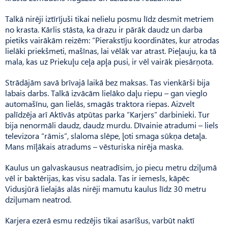
Talkā nirēji iztīrījuši tikai nelielu posmu līdz desmit metriem
no krasta. Kārlis stāsta, ka drazu ir pārāk daudz un darba
pietiks vairākām reizēm: “Pierakstīju koordinātes, kur atrodas
lielāki priekšmeti, mašīnas, lai vēlāk var atrast. Pieļauju, ka tā
mala, kas uz Priekuļu ceļa apļa pusi, ir vēl vairāk piesārņota.
Strādājām savā brīvajā laikā bez maksas. Tas vienkārši bija
labais darbs. Talkā izvācām lielāko daļu riepu – gan vieglo
automašīnu, gan lielās, smagās traktora riepas. Aizvelt
palīdzēja arī Aktīvās atpūtas parka “Karjers” darbinieki. Tur
bija nenormāli daudz, daudz murdu. Dīvainie atradumi – liels
televizora “rāmis”, slaloma slēpe, ļoti smaga sūkņa detaļa.
Mans mīļākais atradums – vēsturiska nirēja maska.
Kaulus un galvaskausus neatradīsim, jo piecu metru dziļumā
vēl ir baktērijas, kas visu sadala. Tas ir iemesls, kāpēc
Vidusjūrā lielajās alās nirēji mamutu kaulus līdz 30 metru
dziļumam neatrod.
Karjera ezerā esmu redzējis tikai asarīšus, varbūt naktī