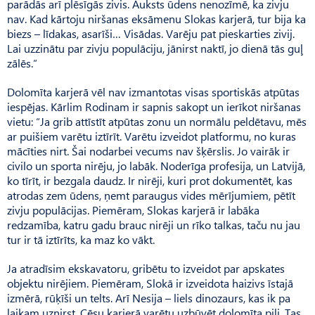
parādās arī plēsīgās zivis. Auksts ūdens nenozīmē, ka zivju
nav. Kad kārtoju niršanas eksāmenu Slokas karjerā, tur bija ka
biezs – līdakas, asarīši… Visādas. Varēju pat pieskarties zivij.
Lai uzzinātu par zivju populāciju, jānirst naktī, jo dienā tās guļ
zālēs.”
Dolomīta karjerā vēl nav izmantotas visas sportiskās atpūtas
iespējas. Kārlim Rodinam ir sapnis sakopt un ierīkot niršanas
vietu: “Ja grib attīstīt atpūtas zonu un normālu peldētavu, mēs
ar puišiem varētu iztīrīt. Varētu izveidot platformu, no kuras
mācīties nirt. Šai nodarbei vecums nav šķērslis. Jo vairāk ir
civilo un sporta nirēju, jo labāk. Noderīga profesija, un Latvijā,
ko tīrīt, ir bezgala daudz. Ir nirēji, kuri prot dokumentēt, kas
atrodas zem ūdens, ņemt paraugus vides mērījumiem, pētīt
zivju populācijas. Piemēram, Slokas karjerā ir labāka
redzamība, katru gadu brauc nirēji un rīko talkas, taču nu jau
tur ir tā iztīrīts, ka maz ko vākt.
Ja atradīsim ekskavatoru, gribētu to izveidot par apskates
objektu nirējiem. Piemēram, Slokā ir izveidota haizivs īstajā
izmērā, rūķīši un telts. Arī Nesija – liels dinozaurs, kas ik pa
laikam uznirst. Cēsu karjerā varētu uzbūvēt dolomīta pili. Tas