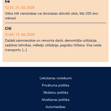
Īrē
12:25, 21. Jūl, 2026
Vēlos īrēt vienistabas vai divistabas dzīvokli cēsīs, līdz 200 eiro
mēnesī.
Citi
21:43, 13. Jūl, 2026
Dažādi saimnieciskie un remonta darbi, demontāža-utilizācija,
sadzīves tehnikas, mēbeļu utilizācija, pagrabu tīrīšana. Visa veida
transports. […]
Lietošanas noteikumi
Privātuma politika
Sīkdatņu politika
Atcelšanas politika
Autortiesības