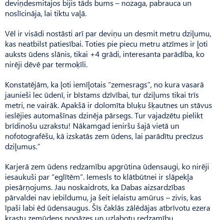
deviņdesmitajos bijis tāds bums – nozaga, pabrauca un
noslīcināja, lai tiktu vaļā.
Vēl ir visādi nostāsti arī par deviņu un desmit metru dziļumu,
kas neatbilst patiesībai. Toties pie piecu metru atzīmes ir ļoti
auksts ūdens slānis, tikai +4 grādi, interesanta parādība, ko
nirēji dēvē par termoķīli.
Konstatējām, ka ļoti iemīļotais “zemesrags”, no kura vasarā
jaunieši lec ūdenī, ir bīstams dzīvībai, tur dziļums tikai trīs
metri, ne vairāk. Apakšā ir dolomīta bluķu šķautnes un stāvus
ieslējies automašīnas dzinēja pārsegs. Tur vajadzētu pielikt
brīdinošu uzrakstu! Nākamgad ieniršu šajā vietā un
nofotografēšu, kā izskatās zem ūdens, lai parādītu precīzus
dziļumus.”
Karjerā zem ūdens redzamību apgrūtina ūdensaugi, ko nirēji
iesaukuši par “eglītēm”. Iemesls to klātbūtnei ir slāpekļa
piesārņojums. Jau noskaidrots, ka Dabas aizsardzības
pārvaldei nav iebildumu, ja šeit ielaistu amūrus – zivis, kas
īpaši labi ēd ūdensaugus. Šīs čaklās zālēdājas atbrīvotu ezera
krastu zemūdens nogāzes un uzlabotu redzamību.