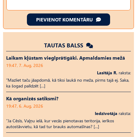
PIEVIENOT KOMENTĀRU
TAUTAS BALSS
Laikam kļūstam vieglprātīgāki. Apmaldamies mežā
19:47, 7. Aug, 2026
Lasītāja R.
raksta:
“Mazliet taču jāapdomā, kā tiksi laukā no meža, pirms tajā ej. Saka,
ka šogad palīdzēt […]
Kā organizēs satiksmi?
19:47, 6. Aug, 2026
Iedzīvotāja
raksta:
“Ja Cēsīs, Vaļņu ielā, kur vecās pienotavas teritorija, ierīkos
autostāvvietu, kā tad tur brauks automašīnas? […]