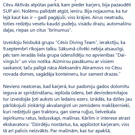
Cēsu Aktīvās atpūtas parkā, kam pieder karjers, bija pazaudēti
SUP airi. Nolēmu palīdzēt atgūt, ieniru. Bija nojausma, ka tur
lejā kaut kas ir – gadi pagājuši, viss krājies. Airus neatradu,
toties redzēju veselu kaudzi pudeļu, visādu drazu, automašīnu
daļas, riepas un citus “brīnumus”.
Izveidoju feisbukā grupu “Cē­sis Diving Team”, ierakstīju, ka
9.septembrī rīkojam talku. Sā­kumā cilvēki nebija atsaucīgi,
pēc tam ieradās liela grupa ūdenslīdēju no apvienības “Dai­
vings.lv” un viss notika. Aizmirsu pasākumu ar visiem
saskaņot, taču palīgā nāca Alek­sandrs Abramovs no Cēsu
novada domes, sagādāja konteineru, kur samest drazas.”
Neviens neatceras, kad karjerā, kur padomju gados dolomītu
ieguva ar spridzināšanu, ieplūda ūdens, bet deviņdesmitajos
tur izveidojās ļoti auksts un ledains ezers. Izrādās, ka dzīles jau
pārlūkojuši ziņkārīgi akvalangisti un zemūdens makšķernieki,
kuri redzējuši gan traktoru, gan siena ruļļus, lielveikala
iepirkumu ratus, ledusskapi, mašīnas. Kārlim ir interese atrast
ekskavatoru: “Dzirdēju nostāstus, ka, applūstot karjeram, viss
tā arī palicis neizvākts. Par mašīnām, kas tur apakšā,