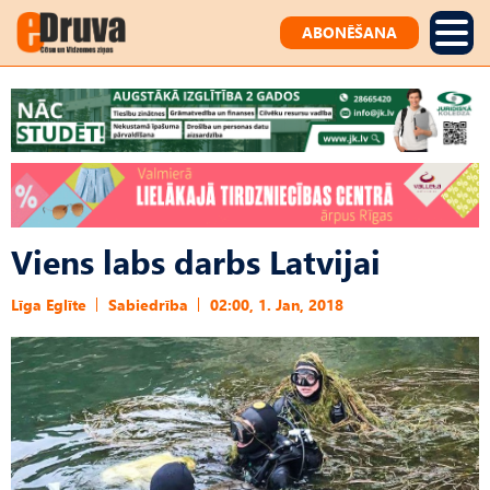
ABONĒŠANA
Viens labs darbs Latvijai
Līga Eglīte
Sabiedrība
02:00, 1. Jan, 2018