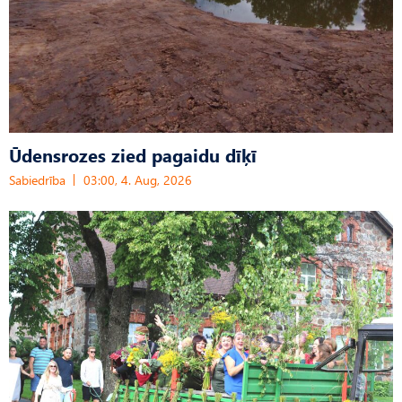
Ūdensrozes zied pagaidu dīķī
Sabiedrība
03:00, 4. Aug, 2026