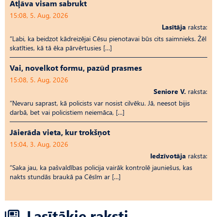
Atļāva visam sabrukt
15:08, 5. Aug, 2026
Lasītāja
raksta:
“Labi, ka beidzot kādreizējai Cēsu pienotavai būs cits saimnieks. Žēl
skatīties, kā tā ēka pārvērtusies […]
Vai, novelkot formu, pazūd prasmes
15:08, 5. Aug, 2026
Seniore V.
raksta:
“Nevaru saprast, kā policists var nosist cilvēku. Jā, neesot bijis
darbā, bet vai policistiem neiemāca, […]
Jāierāda vieta, kur trokšņot
15:04, 3. Aug, 2026
Iedzīvotāja
raksta:
“Saka jau, ka pašvaldības policija vairāk kontrolē jauniešus, kas
nakts stundās braukā pa Cēsīm ar […]
Lasītākie raksti