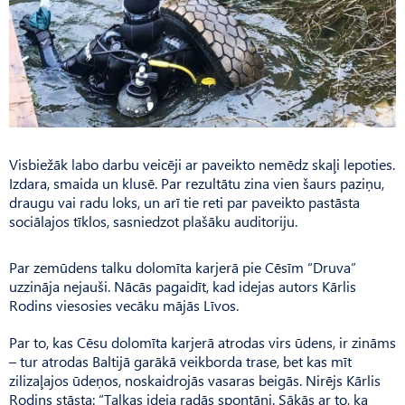
Visbiežāk labo darbu veicēji ar paveikto nemēdz skaļi lepoties.
Izdara, smaida un klusē. Par rezultātu zina vien šaurs paziņu,
draugu vai radu loks, un arī tie reti par paveikto pastāsta
sociālajos tīklos, sasniedzot plašāku auditoriju.
Par zemūdens talku dolomīta karjerā pie Cēsīm “Druva”
uzzināja nejauši. Nācās pagaidīt, kad idejas autors Kārlis
Rodins viesosies vecāku mājās Līvos.
Par to, kas Cēsu dolomīta karjerā atrodas virs ūdens, ir zināms
– tur atrodas Baltijā garākā veikborda trase, bet kas mīt
zilizaļajos ūdeņos, noskaidrojās vasaras beigās. Nirējs Kārlis
Rodins stāsta: “Talkas ideja radās spontāni. Sākās ar to, ka