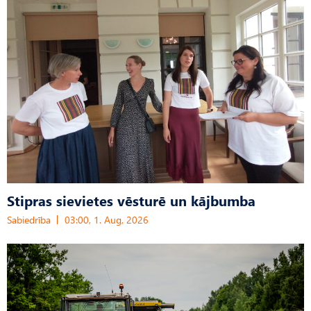
Stipras sievietes vēsturē un kājbumba
Sabiedrība
03:00, 1. Aug, 2026