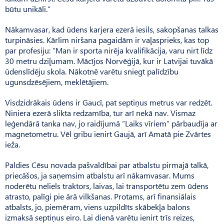
būtu unikāli.”
Nākamvasar, kad ūdens karjera ezerā iesils, sakopšanas talkas
turpināsies. Kārlim niršana pagaidām ir vaļasprieks, kas top
par profesiju: “Man ir sporta nirēja kvalifikācija, varu nirt līdz
30 metru dziļumam. Mācījos Norvē­ģijā, kur ir Latvijai tuvākā
ūdenslīdēju skola. Nākotnē varētu sniegt palīdzību
ugunsdzēsējiem, meklētājiem.
Visdzidrākais ūdens ir Gaucī, pat septiņus metrus var redzēt.
Ni­niera ezerā slikta redzamība, tur arī nekā nav. Vismaz
leģendārā tanka nav, jo raidījumā “Laiks vīriem” pārbaudīja ar
magnetometru. Vēl gribu ienirt Gaujā, arī Amatā pie Zvārtes
ieža.
Paldies Cēsu novada pašvaldībai par atbalstu pirmajā talkā,
priecāšos, ja saņemsim atbalstu arī nākamvasar. Mums
noderētu neliels traktors, laivas, lai transportētu zem ūdens
atrasto, palīgi pie ārā vilkšanas. Protams, arī finansiālais
atbalsts, jo, piemēram, viens uzpildīts skābekļa balons
izmaksā septiņus eiro. Lai dienā varētu ienirt trīs reizes,