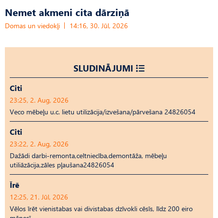
Nemet akmeni cita dārziņā
Domas un viedokļi
14:16, 30. Jūl, 2026
SLUDINĀJUMI
Citi
23:25, 2. Aug, 2026
Veco mēbeļu u.c. lietu utilizācija/izvešana/pārvešana 24826054
Citi
23:22, 2. Aug, 2026
Dažādi darbi-remonta,celtniecība,demontāža, mēbeļu
utiliāzācija,zāles pļaušana24826054
Īrē
12:25, 21. Jūl, 2026
Vēlos īrēt vienistabas vai divistabas dzīvokli cēsīs, līdz 200 eiro
mēnesī.