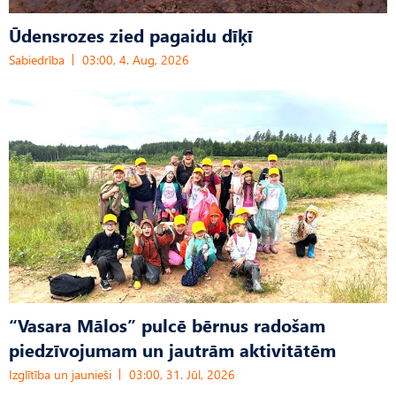
Ūdensrozes zied pagaidu dīķī
Sabiedrība
03:00, 4. Aug, 2026
“Vasara Mālos” pulcē bērnus radošam
piedzīvojumam un jautrām aktivitātēm
Izglītība un jaunieši
03:00, 31. Jūl, 2026