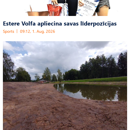
Estere Volfa apliecina savas līderpozīcijas
Sports
09:12, 1. Aug, 2026