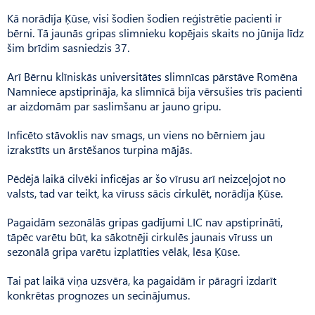
Kā norādīja Ķūse, visi šodien šodien reģistrētie pacienti ir
bērni. Tā jaunās gripas slimnieku kopējais skaits no jūnija līdz
šim brīdim sasniedzis 37.
Arī Bērnu klīniskās universitātes slimnīcas pārstāve Romēna
Namniece apstiprināja, ka slimnīcā bija vērsušies trīs pacienti
ar aizdomām par saslimšanu ar jauno gripu.
Inficēto stāvoklis nav smags, un viens no bērniem jau
izrakstīts un ārstēšanos turpina mājās.
Pēdējā laikā cilvēki inficējas ar šo vīrusu arī neizceļojot no
valsts, tad var teikt, ka vīruss sācis cirkulēt, norādīja Ķūse.
Pagaidām sezonālās gripas gadījumi LIC nav apstiprināti,
tāpēc varētu būt, ka sākotnēji cirkulēs jaunais vīruss un
sezonālā gripa varētu izplatīties vēlāk, lēsa Ķūse.
Tai pat laikā viņa uzsvēra, ka pagaidām ir pāragri izdarīt
konkrētas prognozes un secinājumus.