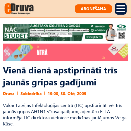
ABONĒŠANA
Vienā dienā apstiprināti trīs
jaunās gripas gadījumi
Druva
Sabiedrība
19:00, 30. Okt, 2009
Vakar Latvijas Infektoloģijas centrā (LIC) apstiprināti vēl trīs
jaunās gripas AH1N1 vīrusa gadījumi, aģentūru ELTA
informēja LIC direktora vietniece medicīnas jautājumos Velga
Ķūse.