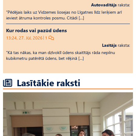
Autovadītājs
raksta:
“Pēdējais laiks uz Vid­ze­mes šosejas no Līgatnes līdz Ieriķiem arī
ieviest ātruma kontroles posmu. Citādi […]
Kur rodas vai pazūd ūdens
13:24, 27. Jūl, 2026
1
Lasītājs
raksta:
“Kā tas nākas, ka man dzīvoklī ūdens skaitītājs rāda nepilnu
kubikmetru patērētā ūdens, bet rēķinā […]
Lasītākie raksti