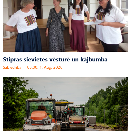
Stipras sievietes vēsturē un kājbumba
Sabiedrība
03:00, 1. Aug, 2026