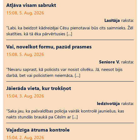
Atļāva visam sabrukt
15:08, 5. Aug, 2026
Lasītāja
raksta:
“Labi, ka beidzot kādreizējai Cēsu pienotavai būs cits saimnieks. Žēl
skatīties, kā tā ēka pārvērtusies […]
Vai, novelkot formu, pazūd prasmes
15:08, 5. Aug, 2026
Seniore V.
raksta:
“Nevaru saprast, kā policists var nosist cilvēku. Jā, neesot bijis
darbā, bet vai policistiem neiemāca, […]
Jāierāda vieta, kur trokšņot
15:04, 3. Aug, 2026
Iedzīvotāja
raksta:
“Saka jau, ka pašvaldības policija vairāk kontrolē jauniešus, kas
nakts stundās braukā pa Cēsīm ar […]
Vajadzīga ātruma kontrole
15:04, 2. Aug, 2026