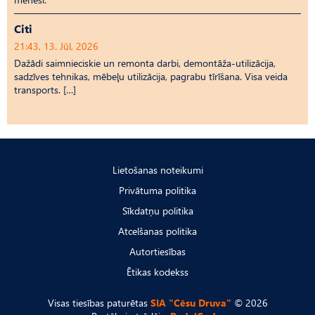
Citi
21:43, 13. Jūl, 2026
Dažādi saimnieciskie un remonta darbi, demontāža-utilizācija,
sadzīves tehnikas, mēbeļu utilizācija, pagrabu tīrīšana. Visa veida
transports. […]
Lietošanas noteikumi
Privātuma politika
Sīkdatņu politika
Atcelšanas politika
Autortiesības
Ētikas kodekss
Visas tiesības paturētas
SIA "Cēsu Druva"
© 2026