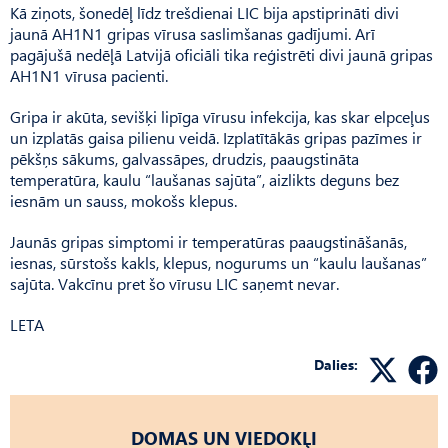
Kā ziņots, šonedēļ līdz trešdienai LIC bija apstiprināti divi
jaunā AH1N1 gripas vīrusa saslimšanas gadījumi. Arī
pagājušā nedēļā Latvijā oficiāli tika reģistrēti divi jaunā gripas
AH1N1 vīrusa pacienti.
Gripa ir akūta, sevišķi lipīga vīrusu infekcija, kas skar elpceļus
un izplatās gaisa pilienu veidā. Izplatītākās gripas pazīmes ir
pēkšņs sākums, galvassāpes, drudzis, paaugstināta
temperatūra, kaulu “laušanas sajūta”, aizlikts deguns bez
iesnām un sauss, mokošs klepus.
Jaunās gripas simptomi ir temperatūras paaugstināšanās,
iesnas, sūrstošs kakls, klepus, nogurums un “kaulu laušanas”
sajūta. Vakcīnu pret šo vīrusu LIC saņemt nevar.
LETA
Dalies:
DOMAS UN VIEDOKĻI