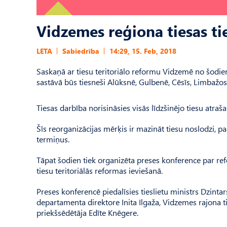
Vidzemes reģiona tiesas ti
LETA
Sabiedrība
14:29, 15. Feb, 2018
Saskaņā ar tiesu teritoriālo reformu Vidzemē no šodien
sastāvā būs tiesneši Alūksnē, Gulbenē, Cēsīs, Limbažos,
Tiesas darbība norisināsies visās līdzšinējo tiesu atraša
Šīs reorganizācijas mērķis ir mazināt tiesu noslodzi, paa
termiņus.
Tāpat šodien tiek organizēta preses konference par ref
tiesu teritoriālās reformas ieviešanā.
Preses konferencē piedalīsies tieslietu ministrs Dzintar
departamenta direktore Inita Ilgaža, Vidzemes rajona t
priekšsēdētāja Edīte Knēgere.