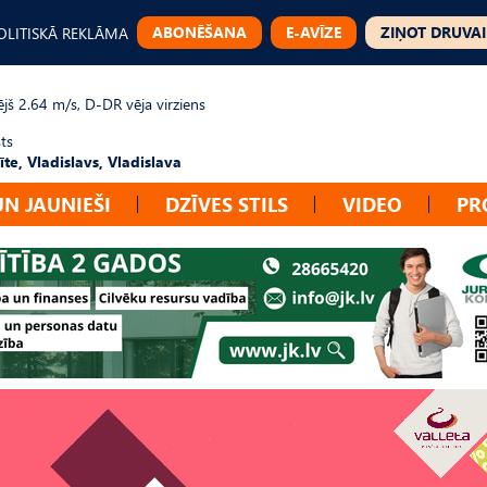
ABONĒŠANA
E-AVĪZE
ZIŅOT DRUVAI
OLITISKĀ REKLĀMA
jš 2.64 m/s, D-DR vēja virziens
ts
te, Vladislavs, Vladislava
UN JAUNIEŠI
DZĪVES STILS
VIDEO
PR