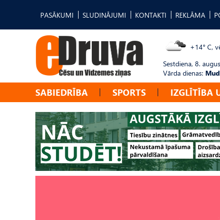
PASĀKUMI
SLUDINĀJUMI
KONTAKTI
REKLĀMA
P
+14° C, vē
Sestdiena, 8. augus
Vārda dienas:
Mudī
SABIEDRĪBA
SPORTS
IZGLĪTĪBA 