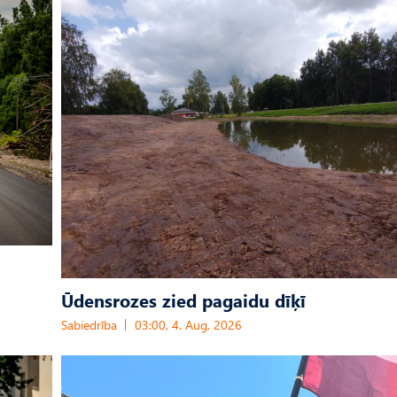
Ūdensrozes zied pagaidu dīķī
Sabiedrība
03:00, 4. Aug, 2026