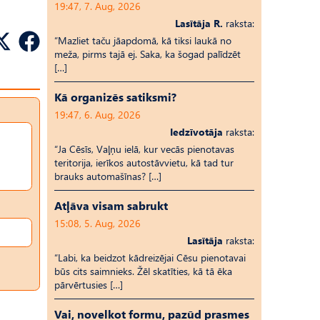
19:47, 7. Aug, 2026
Lasītāja R.
raksta:
“Mazliet taču jāapdomā, kā tiksi laukā no
meža, pirms tajā ej. Saka, ka šogad palīdzēt
[…]
Kā organizēs satiksmi?
19:47, 6. Aug, 2026
Iedzīvotāja
raksta:
“Ja Cēsīs, Vaļņu ielā, kur vecās pienotavas
teritorija, ierīkos autostāvvietu, kā tad tur
brauks automašīnas? […]
Atļāva visam sabrukt
15:08, 5. Aug, 2026
Lasītāja
raksta:
“Labi, ka beidzot kādreizējai Cēsu pienotavai
būs cits saimnieks. Žēl skatīties, kā tā ēka
pārvērtusies […]
Vai, novelkot formu, pazūd prasmes