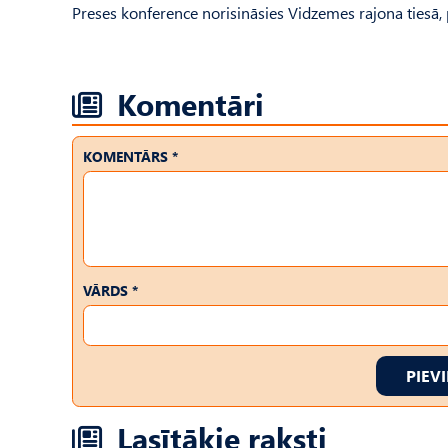
Preses konference norisināsies Vidzemes rajona tiesā, p
Komentāri
KOMENTĀRS *
VĀRDS *
PIEV
Lasītākie raksti