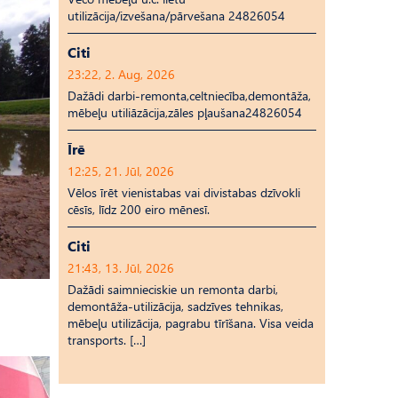
utilizācija/izvešana/pārvešana 24826054
Citi
23:22, 2. Aug, 2026
Dažādi darbi-remonta,celtniecība,demontāža,
mēbeļu utiliāzācija,zāles pļaušana24826054
Īrē
12:25, 21. Jūl, 2026
Vēlos īrēt vienistabas vai divistabas dzīvokli
cēsīs, līdz 200 eiro mēnesī.
Citi
21:43, 13. Jūl, 2026
Dažādi saimnieciskie un remonta darbi,
demontāža-utilizācija, sadzīves tehnikas,
mēbeļu utilizācija, pagrabu tīrīšana. Visa veida
transports. […]