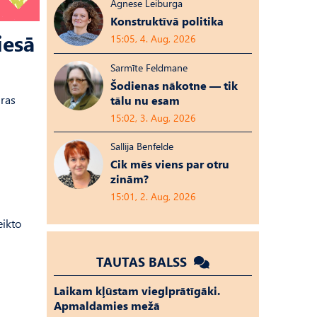
Agnese Leiburga
Konstruktīvā politika
iesā
15:05, 4. Aug, 2026
Sarmīte Feldmane
Šodienas nākotne — tik
uras
tālu nu esam
15:02, 3. Aug, 2026
Sallija Benfelde
Cik mēs viens par otru
zinām?
15:01, 2. Aug, 2026
eikto
TAUTAS BALSS
Laikam kļūstam vieglprātīgāki.
Apmaldamies mežā