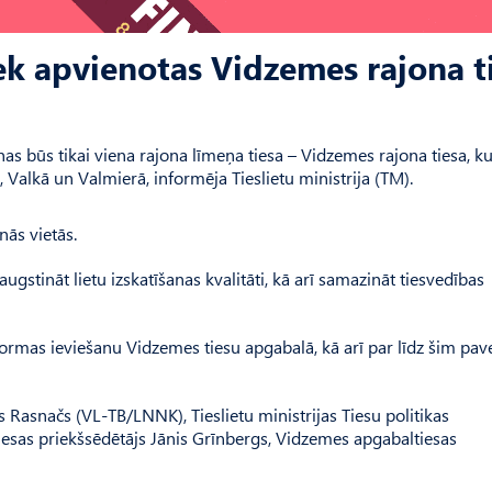
ek apvienotas Vidzemes rajona t
as būs tikai viena rajona līmeņa tiesa – Vidzemes rajona tiesa, k
 Valkā un Valmierā, informēja Tieslietu ministrija (TM).
nās vietās.
ugstināt lietu izskatīšanas kvalitāti, kā arī samazināt tiesvedības
ormas ieviešanu Vidzemes tiesu apgabalā, kā arī par līdz šim pav
s Rasnačs (VL-TB/LNNK), Tieslietu ministrijas Tiesu politikas
iesas priekšsēdētājs Jānis Grīnbergs, Vidzemes apgabaltiesas