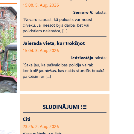
15:08, 5. Aug, 2026
Seniore V.
raksta:
“Nevaru saprast, kā policists var nosist
cilvēku. Jā, neesot bijis darbā, bet vai
policistiem neiemāca, […]
Jāierāda vieta, kur trokšņot
15:04, 3. Aug, 2026
Iedzīvotāja
raksta:
“Saka jau, ka pašvaldības policija vairāk
kontrolē jauniešus, kas nakts stundās braukā
pa Cēsīm ar […]
SLUDINĀJUMI
Citi
23:25, 2. Aug, 2026
Veco mēbeļu u.c. lietu