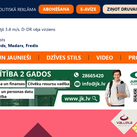
ABONĒŠANA
E-AVĪZE
ZIŅOT DRUVAI
OLITISKĀ REKLĀMA
jš 3.4 m/s, D-DR vēja virziens
sts
ēds, Madars, Fredis
UN JAUNIEŠI
DZĪVES STILS
VIDEO
PR