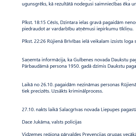
ugunsgrēks, kā rezultātā nodegusi saimniecības ēka un
Plkst. 18:15 Cēsīs, Dzintara ielas gravā pagaidām neno
piedraudot ar vardarbību atņēmusi iepirkumu tīkliņu.
Plkst. 22:26 Rūjienā Brīvības ielā veikalam izsists loga 
Saņemta informācija, ka Gulbenes novada Daukstu paga
Pārbaudāmā persona 1950. gadā dzimis Daukstu pagast
Laikā no 26.10. pagaidām nezināmas personas Rūjienā
tiek precizēts. Uzsākts kriminālprocess.
27.10. nakts laikā Salacgrīvas novada Liepupes pagast
Dace Jukāma, valsts policijas
Vidzemes reģiona pārvaldes Prevencijas grupas vecāk