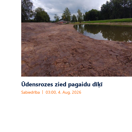
Ūdensrozes zied pagaidu dīķī
Sabiedrība
03:00, 4. Aug, 2026