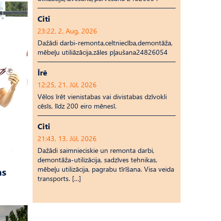
Citi
23:22, 2. Aug, 2026
Dažādi darbi-remonta,celtniecība,demontāža,
mēbeļu utiliāzācija,zāles pļaušana24826054
Īrē
12:25, 21. Jūl, 2026
Vēlos īrēt vienistabas vai divistabas dzīvokli
cēsīs, līdz 200 eiro mēnesī.
Citi
21:43, 13. Jūl, 2026
Dažādi saimnieciskie un remonta darbi,
demontāža-utilizācija, sadzīves tehnikas,
mēbeļu utilizācija, pagrabu tīrīšana. Visa veida
as
transports. […]