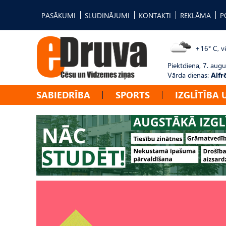
PASĀKUMI
SLUDINĀJUMI
KONTAKTI
REKLĀMA
P
+16° C, vē
Piektdiena, 7. augu
Vārda dienas:
Alfr
SABIEDRĪBA
SPORTS
IZGLĪTĪBA 