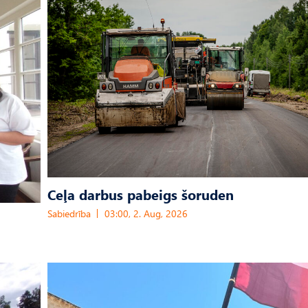
Ceļa darbus pabeigs šoruden
Sabiedrība
03:00, 2. Aug, 2026