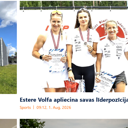
Estere Volfa apliecina savas līderpozīcij
Sports
09:12, 1. Aug, 2026