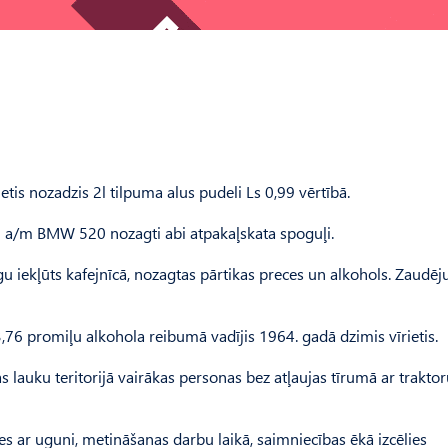
etis nozadzis 2l tilpuma alus pudeli Ls 0,99 vērtībā.
ai a/m BMW 520 nozagti abi atpakaļskata spoguļi.
u iekļūts kafejnīcā, nozagtas pārtikas preces un alkohols. Zaudēj
6 promiļu alkohola reibumā vadījis 1964. gadā dzimis vīrietis.
lauku teritorijā vairākas personas bez atļaujas tīrumā ar trakto
es ar uguni, metināšanas darbu laikā, saimniecības ēkā izcēlies