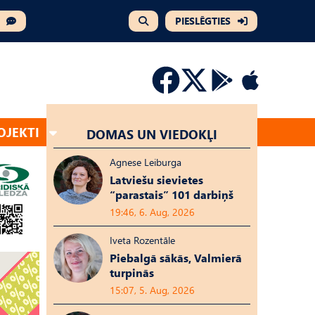
PIESLĒGTIES
OJEKTI
DOMAS UN VIEDOKĻI
Agnese Leiburga
Latviešu sievietes
“parastais” 101 darbiņš
19:46, 6. Aug, 2026
Iveta Rozentāle
Piebalgā sākās, Valmierā
turpinās
15:07, 5. Aug, 2026