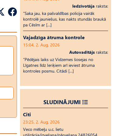
Iedzīvotāja
raksta:
“Saka jau, ka pašvaldības policija vairāk
kontrolē jauniešus, kas nakts stundās braukā
pa Cēsīm ar […]
Vajadzīga ātruma kontrole
15:04, 2. Aug, 2026
Autovadītājs
raksta:
“Pēdējais laiks uz Vid­ze­mes šosejas no
Līgatnes līdz Ieriķiem arī ieviest ātruma
kontroles posmu. Citādi […]
SLUDINĀJUMI
Citi
23:25, 2. Aug, 2026
Veco mēbeļu u.c. lietu
utilizācija/izvešana/pārvešana 24826054