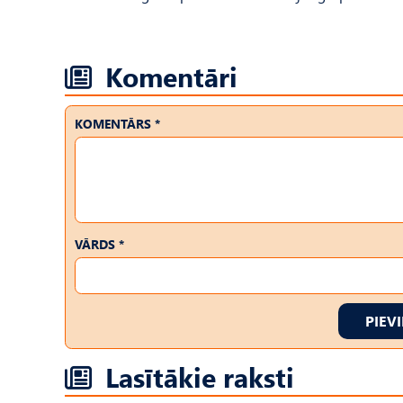
Komentāri
KOMENTĀRS *
VĀRDS *
PIEV
Lasītākie raksti