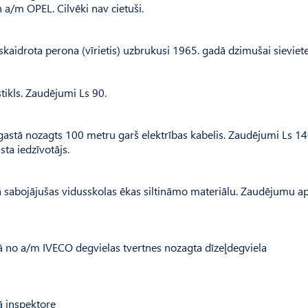
 a/m OPEL. Cilvēki nav cietuši.
skaidrota perona (vīrietis) uzbrukusi 1965. gadā dzimušai sieviet
stikls. Zaudējumi Ls 90.
stā nozagts 100 metru garš elektrības kabelis. Zaudējumi Ls 14
a iedzīvotājs.
 sabojājušas vidusskolas ēkas siltināmo materiālu. Zaudējumu a
ā no a/m IVECO degvielas tvertnes nozagta dīzeļdegviela
ā inspektore