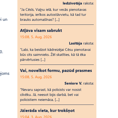
Iedzīvotāja
raksta:
“Ja Cēsīs, Vaļņu ielā, kur vecās pienotavas
teritorija, ierīkos autostāvvietu, kā tad tur
ei un
brauks automašīnas? […]
Atļāva visam sabrukt
15:08, 5. Aug, 2026
Lasītāja
raksta:
“Labi, ka beidzot kādreizējai Cēsu pienotavai
0.
būs cits saimnieks. Žēl skatīties, kā tā ēka
pārvērtusies […]
Vai, novelkot formu, pazūd prasmes
pjoms
15:08, 5. Aug, 2026
Seniore V.
raksta:
“Nevaru saprast, kā policists var nosist
cilvēku. Jā, neesot bijis darbā, bet vai
policistiem neiemāca, […]
Jāierāda vieta, kur trokšņot
15:04, 3. Aug, 2026