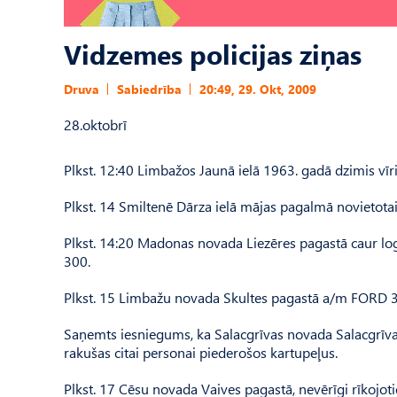
Vidzemes policijas ziņas
Druva
Sabiedrība
20:49, 29. Okt, 2009
28.oktobrī
Plkst. 12:40 Limbažos Jaunā ielā 1963. gadā dzimis vīri
Plkst. 14 Smiltenē Dārza ielā mājas pagalmā novietot
Plkst. 14:20 Madonas novada Liezēres pagastā caur log
300.
Plkst. 15 Limbažu novada Skultes pagastā a/m FORD 3,7
Saņemts iesniegums, ka Salacgrīvas novada Salacgrīvas 
rakušas citai personai piederošos kartupeļus.
Plkst. 17 Cēsu novada Vaives pagastā, nevērīgi rīkojoti