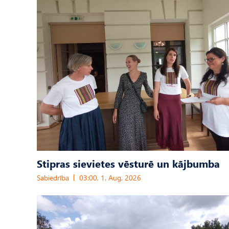
Stipras sievietes vēsturē un kājbumba
Sabiedrība
03:00, 1. Aug, 2026