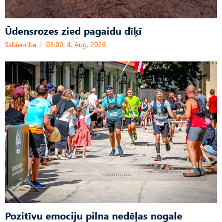
Ūdensrozes zied pagaidu dīķī
Sabiedrība
03:00, 4. Aug, 2026
Pozitīvu emociju pilna nedēļas nogale