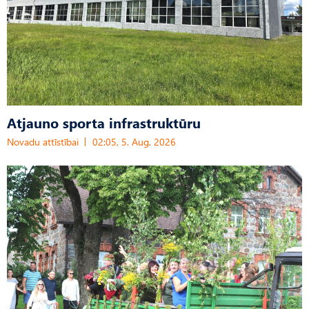
Atjauno sporta infrastruktūru
Novadu attīstībai
02:05, 5. Aug, 2026