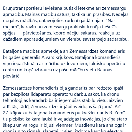
Bruņutransportieru ieviešana būtiski ietekmē arī zemessargu
apmācību. Mainās mācību saturs, taktika un prasības. Ne­dēļas
nogales mācībās, gatavojoties rudenī gaidāmajam “Na­
mejam”, karavīri un zemessargi praktiski trenēja tieši šīs
spējas — pārvietošanos, koordināciju, sakarus, reakciju uz
dažādiem apdraudējumiem un vienību savstarpējo sadarbību.
Bataljona mācības apmeklēja arī Zemessardzes komandieris
brigādes ģenerālis Aivars Krju­kovs. Bataljona komandieris
viņu iepazīstināja ar mācību uzdevumiem, taktisko operāciju
centru un kopā izbrauca uz pašu mācību vietu Raunas
pievārtē.
Zemessardzes komandieris bija gandarīts par redzēto, īpaši
par bezpilota lidaparātu operatoru darbu, sakot, ka dronu
tehnoloģijas karadarbībā ir ieņēmušas stabilu vietu, aizvien
attīstās, tādēļ Zemessardzei ir jāpilnveidojas šajā jomā. Arī
27. kājnieku bataljona komandieris pulkvežleitnants R. Zemī­
tis piebilst, ka kara laukā ir vajadzīgas inovācijas, jo cīņa starp
šķēpu un vairogu ir bijusi vienmēr. Mūsdienu karā analogs ir
droni un to signālu slāpētāji: “Vieni izdomā kaut ko efektīvu,