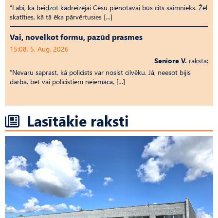
“Labi, ka beidzot kādreizējai Cēsu pienotavai būs cits saimnieks. Žēl
skatīties, kā tā ēka pārvērtusies […]
Vai, novelkot formu, pazūd prasmes
15:08, 5. Aug, 2026
Seniore V.
raksta:
“Nevaru saprast, kā policists var nosist cilvēku. Jā, neesot bijis
darbā, bet vai policistiem neiemāca, […]
Lasītākie raksti