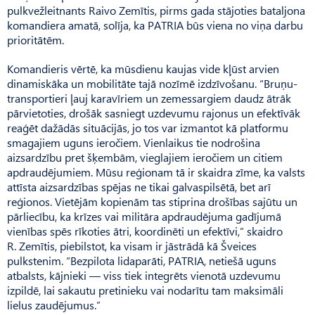
pulkvežleitnants Raivo Zemītis, pirms gada stājoties bataljona
komandiera amatā, solīja, ka PATRIA būs viena no viņa darbu
prioritātēm.
Komandieris vērtē, ka mūsdienu kaujas vide kļūst arvien
dinamiskāka un mobilitāte tajā nozīmē izdzīvošanu. “Bruņu­
transportieri ļauj karavīriem un zemessargiem daudz ātrāk
pārvietoties, drošāk sasniegt uzdevumu rajonus un efektīvāk
reaģēt dažādās situācijās, jo tos var izmantot kā platformu
smagajiem uguns ieročiem. Vienlaikus tie nodrošina
aizsardzību pret šķembām, vieglajiem ieročiem un citiem
apdraudējumiem. Mū­su reģionam tā ir skaidra zīme, ka valsts
attīsta aizsardzības spējas ne tikai galvaspilsētā, bet arī
reģionos. Vietējām kopienām tas stiprina drošības sajūtu un
pārliecību, ka krīzes vai militāra apdraudējuma gadījumā
vienības spēs rīkoties ātri, koordinēti un efektīvi,” skaidro
R. Zemītis, piebilstot, ka visam ir jāstrādā kā Šveices
pulkstenim. “Bezpilota lidaparāti, PATRIA, netiešā uguns
atbalsts, kājnieki — viss tiek integrēts vienotā uzdevumu
izpildē, lai sakautu pretinieku vai nodarītu tam maksimāli
lielus zaudējumus.”