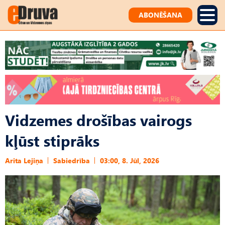
ABONĒŠANA
Vidzemes drošības vairogs
kļūst stiprāks
Arita Lejiņa
Sabiedrība
03:00, 8. Jūl, 2026