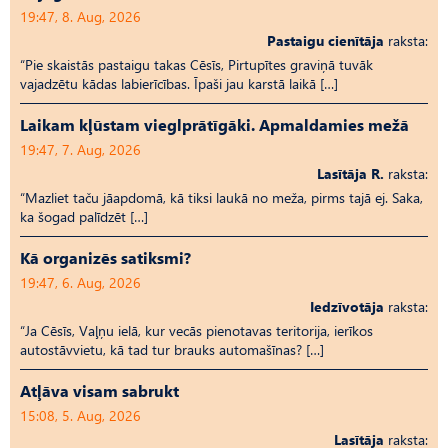
19:47, 8. Aug, 2026
Pastaigu cienītāja
raksta:
“Pie skaistās pastaigu takas Cēsīs, Pirtupītes graviņā tuvāk
vajadzētu kādas labierīcības. Īpaši jau karstā laikā […]
Laikam kļūstam vieglprātīgāki. Apmaldamies mežā
19:47, 7. Aug, 2026
Lasītāja R.
raksta:
“Mazliet taču jāapdomā, kā tiksi laukā no meža, pirms tajā ej. Saka,
ka šogad palīdzēt […]
Kā organizēs satiksmi?
19:47, 6. Aug, 2026
Iedzīvotāja
raksta:
“Ja Cēsīs, Vaļņu ielā, kur vecās pienotavas teritorija, ierīkos
autostāvvietu, kā tad tur brauks automašīnas? […]
Atļāva visam sabrukt
15:08, 5. Aug, 2026
Lasītāja
raksta: