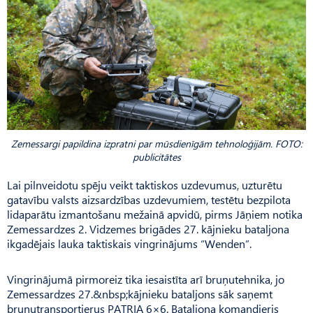
Zemessargi papildina izpratni par mūsdienīgām tehnoloģijām. FOTO:
publicitātes
Lai pilnveidotu spēju veikt taktiskos uzdevumus, uzturētu
gatavību valsts aizsardzības uzdevumiem, testētu bezpilota
lidaparātu izmantošanu mežainā apvidū, pirms Jāņiem notika
Zemessardzes 2. Vidzemes brigādes 27. kājnieku bataljona
ikgadējais lauka taktiskais vingrinājums “Wenden”.
Vingrinājumā pirmoreiz tika iesaistīta arī bruņutehnika, jo
Zemessardzes 27.&nbsp;kājnieku bataljons sāk saņemt
bruņutransportierus PATRIA 6×6. Ba­taljo­na komandieris