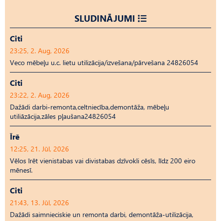
SLUDINĀJUMI
Citi
23:25, 2. Aug, 2026
Veco mēbeļu u.c. lietu utilizācija/izvešana/pārvešana 24826054
Citi
23:22, 2. Aug, 2026
Dažādi darbi-remonta,celtniecība,demontāža, mēbeļu
utiliāzācija,zāles pļaušana24826054
Īrē
12:25, 21. Jūl, 2026
Vēlos īrēt vienistabas vai divistabas dzīvokli cēsīs, līdz 200 eiro
mēnesī.
Citi
21:43, 13. Jūl, 2026
Dažādi saimnieciskie un remonta darbi, demontāža-utilizācija,