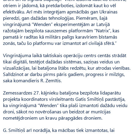
otriem ir jādomā, kā pretdarboties, izdomāt kaut ko vēl
efektīvāku. Arī mēs integrējam apmācībās gan Ukrainas
pieredzi, gan dažādas tehnoloģijas. Piemē­ram, šajā
vingrinājumā “Wen­den” eksperimentējām ar Lat­vijā
ražotajām bezpilota sauszemes platformām “Natrix”, kas
pamatā ir radītas kā militārs palīgs karavīriem bīstamās
zonās, taču šo platformu var izmantot arī civilajā sfērā.”
Vingrinājuma laikā taktiskais operāciju centrs centās strādāt
tikai digitāli, testējot dažādas sistēmas, saziņas veidus un
vizualizācijas, lai bataljona štābs redzētu, kur atrodas vienības.
Salīdzinot ar darbu pirms pāris gadiem, progress ir milzīgs,
saka komandieris R. Zemītis.
Zemessardzes 27. kājnieku bataljona bezpilota lidaparātu
projekta koordinators virsleitnants Gatis Smiltiņš pastāstīja,
ka vingrinājumā “Wenden” tika plaši izmantoti dažādu veidu
droni, sākot no novērošanas un beidzot ar munīcijas
nometējdroniem un kravu pārapgādes droniem.
G. Smiltiņš arī norādīja, ka mācības tiek izmantotas, lai