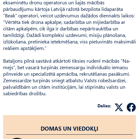
eksaminētu dronu operatorus un šajās mācībās
pārbaudījumu kārtoja Latvijā ražotā bezpilota lidaparāta
“Beak” operatori, veicot uzdevumus dažādos diennakts laikos:
“Vērtēta tiek drona apkalpe, sadarbība un mij­iedarbība ar
citām apkalpēm, cik ilga ir darbības nepārtrauktība un
tamlīdzīgi. Dažādi kompleksi uzdevumi, misiju plānošana,
izlūkošana, pretinieka ietekmēšana, viss pietuvināts mak­simāli
reāliem apstākļiem.”
Bataljons pilnā sastāvā atkārtoti tiksies rudenī mācībās “Na­
mejs”, bet vasarā turpinās zemessargu individuālo iemaņu
pilnveide un specializētā apmācība, rekrutēšanas pasākumi.
Zemessardze turpinās sniegt atbalstu Valsts robežsardzei,
paš­valdībām un citām institūcijām, lai stiprinātu valsts un
sabiedrības drošību.
Dalies:
DOMAS UN VIEDOKĻI