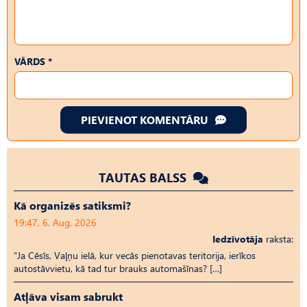
VĀRDS *
PIEVIENOT KOMENTĀRU
TAUTAS BALSS
Kā organizēs satiksmi?
19:47, 6. Aug, 2026
Iedzīvotāja
raksta:
“Ja Cēsīs, Vaļņu ielā, kur vecās pienotavas teritorija, ierīkos
autostāvvietu, kā tad tur brauks automašīnas? […]
Atļāva visam sabrukt