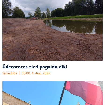
Ūdensrozes zied pagaidu dīķī
Sabiedrība
03:00, 4. Aug, 2026