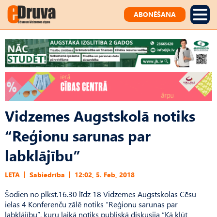
ABONĒŠANA
Vidzemes Augstskolā notiks
“Reģionu sarunas par
labklājību”
LETA
Sabiedrība
12:02, 5. Feb, 2018
Šodien no plkst.16.30 līdz 18 Vidzemes Augstskolas Cēsu
ielas 4 Konferenču zālē notiks “Reģionu sarunas par
labklājību”, kuru laikā notiks publiskā diskusija “Kā kļūt