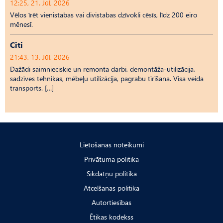
12:25, 21. Jūl, 2026
Vēlos īrēt vienistabas vai divistabas dzīvokli cēsīs, līdz 200 eiro
mēnesī.
Citi
21:43, 13. Jūl, 2026
Dažādi saimnieciskie un remonta darbi, demontāža-utilizācija,
sadzīves tehnikas, mēbeļu utilizācija, pagrabu tīrīšana. Visa veida
transports. […]
Lietošanas noteikumi
Privātuma politika
Sīkdatņu politika
Atcelšanas politika
Autortiesības
Ētikas kodekss