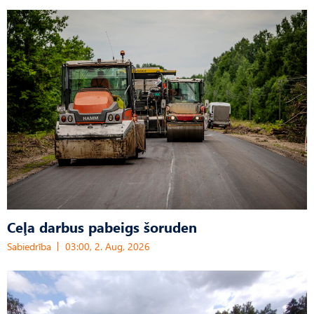
Ceļa darbus pabeigs šoruden
Sabiedrība
03:00, 2. Aug, 2026