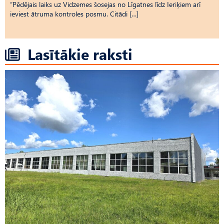
“Pēdējais laiks uz Vid­ze­mes šosejas no Līgatnes līdz Ieriķiem arī
ieviest ātruma kontroles posmu. Citādi […]
Lasītākie raksti