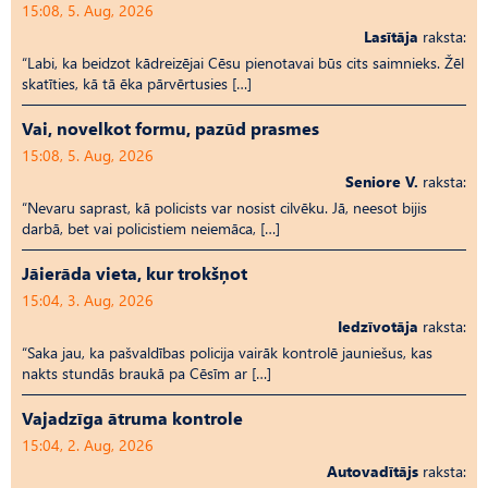
15:08, 5. Aug, 2026
Lasītāja
raksta:
“Labi, ka beidzot kādreizējai Cēsu pienotavai būs cits saimnieks. Žēl
skatīties, kā tā ēka pārvērtusies […]
Vai, novelkot formu, pazūd prasmes
15:08, 5. Aug, 2026
Seniore V.
raksta:
“Nevaru saprast, kā policists var nosist cilvēku. Jā, neesot bijis
darbā, bet vai policistiem neiemāca, […]
Jāierāda vieta, kur trokšņot
15:04, 3. Aug, 2026
Iedzīvotāja
raksta:
“Saka jau, ka pašvaldības policija vairāk kontrolē jauniešus, kas
nakts stundās braukā pa Cēsīm ar […]
Vajadzīga ātruma kontrole
15:04, 2. Aug, 2026
Autovadītājs
raksta: