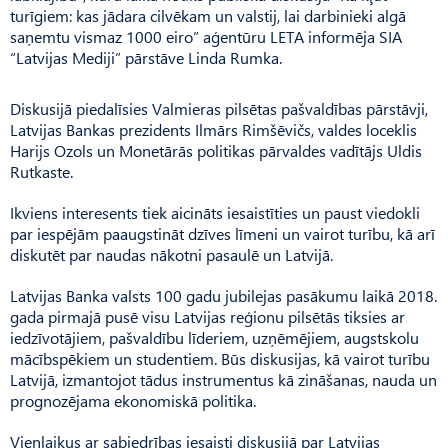
turīgiem: kas jādara cilvēkam un valstij, lai darbinieki algā
saņemtu vismaz 1000 eiro” aģentūru LETA informēja SIA
“Latvijas Mediji” pārstāve Linda Rumka.
Diskusijā piedalīsies Valmieras pilsētas pašvaldības pārstāvji,
Latvijas Bankas prezidents Ilmārs Rimšēvičs, valdes loceklis
Harijs Ozols un Monetārās politikas pārvaldes vadītājs Uldis
Rutkaste.
Ikviens interesents tiek aicināts iesaistīties un paust viedokli
par iespējām paaugstināt dzīves līmeni un vairot turību, kā arī
diskutēt par naudas nākotni pasaulē un Latvijā.
Latvijas Banka valsts 100 gadu jubilejas pasākumu laikā 2018.
gada pirmajā pusē visu Latvijas reģionu pilsētās tiksies ar
iedzīvotājiem, pašvaldību līderiem, uzņēmējiem, augstskolu
mācībspēkiem un studentiem. Būs diskusijas, kā vairot turību
Latvijā, izmantojot tādus instrumentus kā zināšanas, nauda un
prognozējama ekonomiskā politika.
Vienlaikus ar sabiedrības iesaisti diskusijā par Latvijas