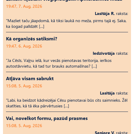
19:47, 7. Aug, 2026
Lasītāja R.
raksta:
“Mazliet taču jāapdomā, kā tiksi laukā no meža, pirms tajā ej. Saka,
ka šogad palīdzēt […]
Kā organizēs satiksmi?
19:47, 6. Aug, 2026
Iedzīvotāja
raksta:
“Ja Cēsīs, Vaļņu ielā, kur vecās pienotavas teritorija, ierīkos
autostāvvietu, kā tad tur brauks automašīnas? […]
Atļāva visam sabrukt
15:08, 5. Aug, 2026
Lasītāja
raksta:
“Labi, ka beidzot kādreizējai Cēsu pienotavai būs cits saimnieks. Žēl
skatīties, kā tā ēka pārvērtusies […]
Vai, novelkot formu, pazūd prasmes
15:08, 5. Aug, 2026
Seniore V.
raksta: