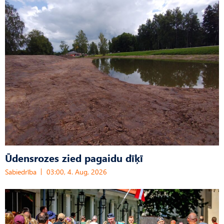
Ūdensrozes zied pagaidu dīķī
Sabiedrība
03:00, 4. Aug, 2026