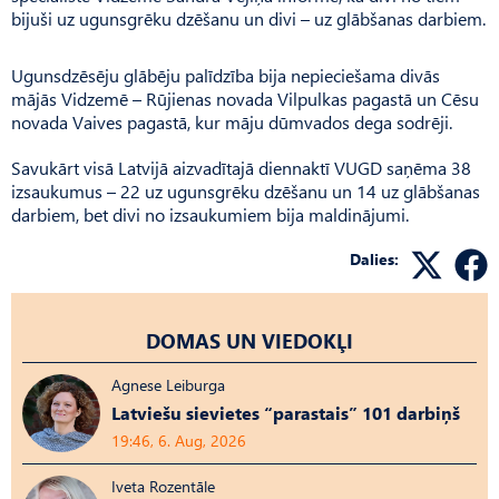
bijuši uz ugunsgrēku dzēšanu un divi – uz glābšanas darbiem.
Ugunsdzēsēju glābēju palīdzība bija nepieciešama divās
mājās Vidzemē – Rūjienas novada Vilpulkas pagastā un Cēsu
novada Vaives pagastā, kur māju dūmvados dega sodrēji.
Savukārt visā Latvijā aizvadītajā diennaktī VUGD saņēma 38
izsaukumus – 22 uz ugunsgrēku dzēšanu un 14 uz glābšanas
darbiem, bet divi no izsaukumiem bija maldinājumi.
Dalies:
DOMAS UN VIEDOKĻI
Agnese Leiburga
Latviešu sievietes “parastais” 101 darbiņš
19:46, 6. Aug, 2026
Iveta Rozentāle