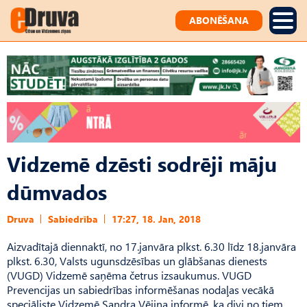
ABONĒŠANA
Vidzemē dzēsti sodrēji māju
dūmvados
Druva
Sabiedrība
17:27, 18. Jan, 2018
Aizvadītajā diennaktī, no 17.janvāra plkst. 6.30 līdz 18.janvāra
plkst. 6.30, Valsts ugunsdzēsības un glābšanas dienests
(VUGD) Vidzemē saņēma četrus izsaukumus. VUGD
Prevencijas un sabiedrības informēšanas nodaļas vecākā
speciāliste Vidzemē Sandra Vējiņa informē, ka divi no tiem