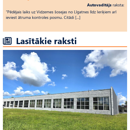
Autovadītājs
raksta:
“Pēdējais laiks uz Vid­ze­mes šosejas no Līgatnes līdz Ieriķiem arī
ieviest ātruma kontroles posmu. Citādi […]
Lasītākie raksti