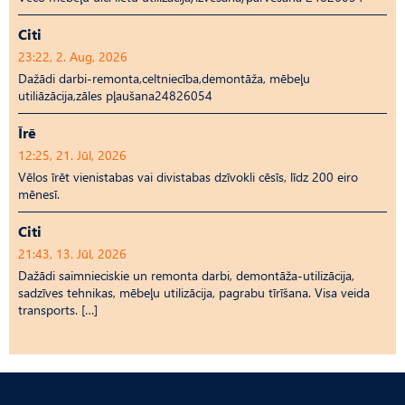
Citi
23:22, 2. Aug, 2026
Dažādi darbi-remonta,celtniecība,demontāža, mēbeļu
utiliāzācija,zāles pļaušana24826054
Īrē
12:25, 21. Jūl, 2026
Vēlos īrēt vienistabas vai divistabas dzīvokli cēsīs, līdz 200 eiro
mēnesī.
Citi
21:43, 13. Jūl, 2026
Dažādi saimnieciskie un remonta darbi, demontāža-utilizācija,
sadzīves tehnikas, mēbeļu utilizācija, pagrabu tīrīšana. Visa veida
transports. […]