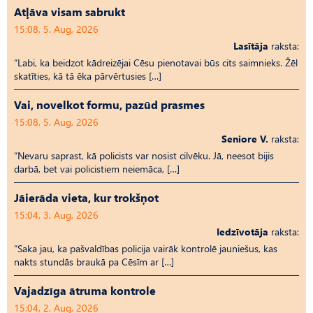
Atļāva visam sabrukt
15:08, 5. Aug, 2026
Lasītāja
raksta:
“Labi, ka beidzot kādreizējai Cēsu pienotavai būs cits saimnieks. Žēl
skatīties, kā tā ēka pārvērtusies […]
Vai, novelkot formu, pazūd prasmes
15:08, 5. Aug, 2026
Seniore V.
raksta:
“Nevaru saprast, kā policists var nosist cilvēku. Jā, neesot bijis
darbā, bet vai policistiem neiemāca, […]
Jāierāda vieta, kur trokšņot
15:04, 3. Aug, 2026
Iedzīvotāja
raksta:
“Saka jau, ka pašvaldības policija vairāk kontrolē jauniešus, kas
nakts stundās braukā pa Cēsīm ar […]
Vajadzīga ātruma kontrole
15:04, 2. Aug, 2026