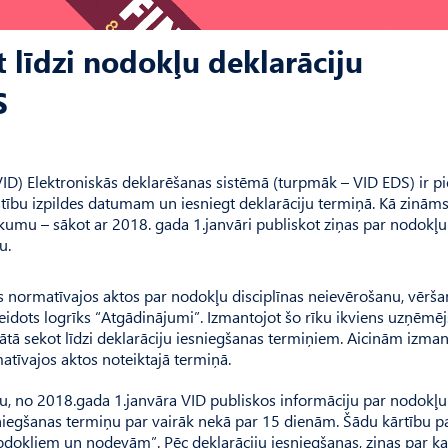
 līdzi nodokļu deklarāciju
S
D) Elektroniskās deklarēšanas sistēmā (turpmāk – VID EDS) ir p
istību izpildes datumam un iesniegt deklarāciju termiņā. Kā zināms
kumu – sākot ar 2018. gada 1.janvāri publiskot ziņas par nodokļu
u.
s normatīvajos aktos par nodokļu disciplīnas neievērošanu, vērš
idots logrīks “Atgādinājumi”. Izmantojot šo rīku ikviens uzņēmēj
mātā sekot līdzi deklarāciju iesniegšanas termiņiem. Aicinām izman
atīvajos aktos noteiktajā termiņā.
anu, no 2018.gada 1.janvāra VID publiskos informāciju par nodokļu
niegšanas termiņu par vairāk nekā par 15 dienām. Šādu kārtību p
nodokļiem un nodevām”. Pēc deklarāciju iesniegšanas, ziņas par 