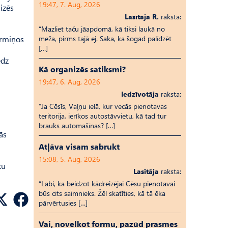
19:47, 7. Aug, 2026
izēs
Lasītāja R.
raksta:
“Mazliet taču jāapdomā, kā tiksi laukā no
ermiņos
meža, pirms tajā ej. Saka, ka šogad palīdzēt
[…]
edz
Kā organizēs satiksmi?
19:47, 6. Aug, 2026
Iedzīvotāja
raksta:
“Ja Cēsīs, Vaļņu ielā, kur vecās pienotavas
teritorija, ierīkos autostāvvietu, kā tad tur
brauks automašīnas? […]
ās
Atļāva visam sabrukt
15:08, 5. Aug, 2026
tu
Lasītāja
raksta:
“Labi, ka beidzot kādreizējai Cēsu pienotavai
būs cits saimnieks. Žēl skatīties, kā tā ēka
pārvērtusies […]
Vai, novelkot formu, pazūd prasmes