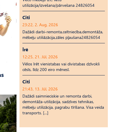
utilizācija/izvešana/pārvešana 24826054
Citi
23:22, 2. Aug, 2026
Dažādi darbi-remonta,celtniecība,demontāža,
mēbeļu utiliāzācija,zāles pļaušana24826054
Īrē
12:25, 21. Jūl, 2026
Vēlos īrēt vienistabas vai divistabas dzīvokli
cēsīs, līdz 200 eiro mēnesī.
as
Citi
21:43, 13. Jūl, 2026
Dažādi saimnieciskie un remonta darbi,
demontāža-utilizācija, sadzīves tehnikas,
mēbeļu utilizācija, pagrabu tīrīšana. Visa veida
transports. […]