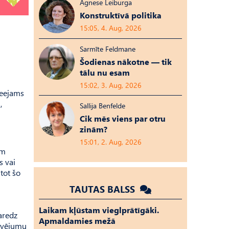
Agnese Leiburga
Konstruktīvā politika
15:05, 4. Aug, 2026
Sarmīte Feldmane
Šodienas nākotne — tik
tālu nu esam
15:02, 3. Aug, 2026
ieejams
,
Sallija Benfelde
Cik mēs viens par otru
zinām?
15:01, 2. Aug, 2026
am
s vai
tot šo
TAUTAS BALSS
Laikam kļūstam vieglprātīgāki.
aredz
Apmaldamies mežā
kavējumu