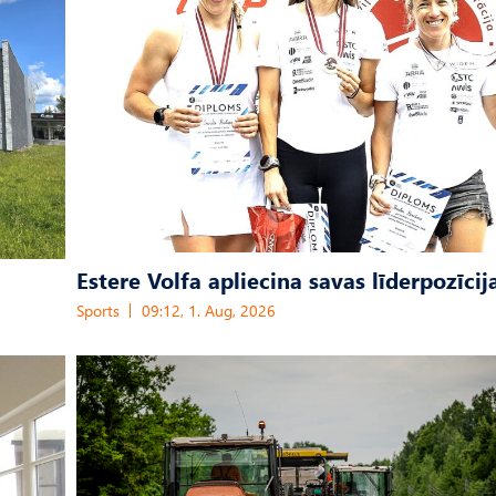
Estere Volfa apliecina savas līderpozīcij
Sports
09:12, 1. Aug, 2026