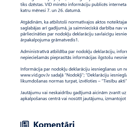
tiks dzēstas. VID minēto informāciju publicēs internet
katru mēnesi 7. un 26. datumā.
Atgādinām, ka atbilstoši normatīvajos aktos noteiktaj
saglabājas arī gadījumā, ja saimnieciskā darbība nav 
pārliecināties par nodokļu deklarāciju savlaicīgu ies
ārpakalpojuma grāmatvedis1.
Administratīvā atbildība par nodokļu deklarāciju, info
nepieciešamās pieprasītās informācijas ilgstošu nesni
Informācija par nodokļu deklarāciju iesniegšanas un 
www.vid.gov.lv sadaļā “Nodokļi”; “Deklarāciju iesnieg
likumdošanas normas turpat, izvēloties – “Tiesību akti”
Jautājumu vai neskaidrību gadījumā aicinām zvanīt uz 
apkalpošanas centrā vai nosūtīt jautājumu, izmantojot 
Komentāri