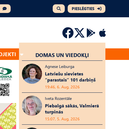
PIESLĒGTIES
OJEKTI
DOMAS UN VIEDOKĻI
Agnese Leiburga
Latviešu sievietes
“parastais” 101 darbiņš
19:46, 6. Aug, 2026
Iveta Rozentāle
Piebalgā sākās, Valmierā
turpinās
15:07, 5. Aug, 2026