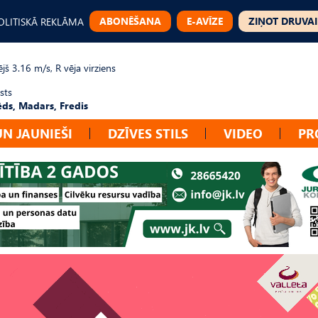
ABONĒŠANA
E-AVĪZE
ZIŅOT DRUVAI
OLITISKĀ REKLĀMA
jš 3.16 m/s, R vēja virziens
sts
ēds, Madars, Fredis
UN JAUNIEŠI
DZĪVES STILS
VIDEO
PR