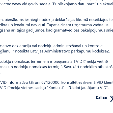
a vietnē www.vid.gov.lv sadaļā “Publiskojamo datu bāze” un aktual
am, pienākums iesniegt nodokļu deklarācijas likumā noteiktajos t
veikta un ienākumi nav gūti. Tāpat aicinām uzņēmuma vadītājus
niegšanu arī tajos gadījumos, kad grāmatvedības pakalpojumus sni
rmatīvo deklarāciju vai nodokļu administrēšanai un kontrolei
egšanu ir noteikta Latvijas Administratīvo pārkāpumu kodeksā2.
nodokļu nomaksas termiņiem ir pieejama arī VID tīmekļa vietnē
šanas un nodokļu nomaksas termiņi”. Savukārt nodoklim atbilstoš
.
VID informatīvo tālruni 67120000, konsultēties ikvienā VID klien
VID tīmekļa vietnes sadaļu “Kontakti” – “Uzdot jautājumu VID”.
Dalies: