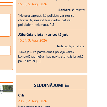
15:08, 5. Aug, 2026
Seniore V.
raksta:
“Nevaru saprast, kā policists var nosist
cilvēku. Jā, neesot bijis darbā, bet vai
policistiem neiemāca, […]
Jāierāda vieta, kur trokšņot
15:04, 3. Aug, 2026
Iedzīvotāja
raksta:
“Saka jau, ka pašvaldības policija vairāk
kontrolē jauniešus, kas nakts stundās braukā
pa Cēsīm ar […]
SLUDINĀJUMI
Citi
23:25, 2. Aug, 2026
Veco mēbeļu u.c. lietu