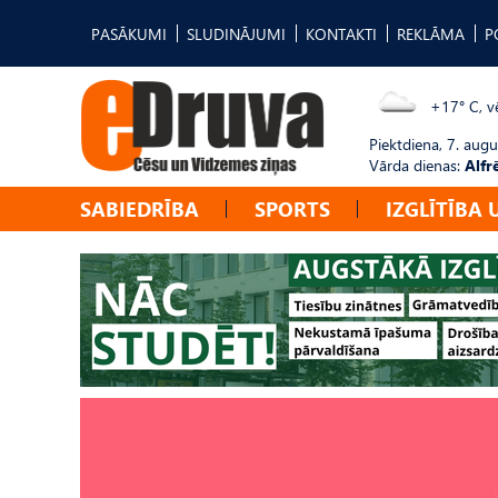
PASĀKUMI
SLUDINĀJUMI
KONTAKTI
REKLĀMA
P
+17° C, vē
Piektdiena, 7. augu
Vārda dienas:
Alfr
SABIEDRĪBA
SPORTS
IZGLĪTĪBA 