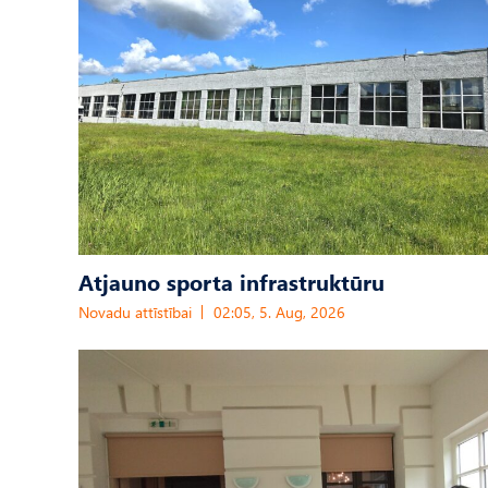
Atjauno sporta infrastruktūru
Novadu attīstībai
02:05, 5. Aug, 2026