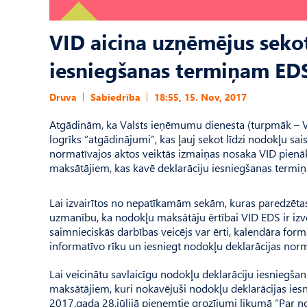
VID aicina uzņēmējus sekot
iesniegšanas termiņam ED
Druva
Sabiedrība
18:55, 15. Nov, 2017
Atgādinām, ka Valsts ieņēmumu dienesta (turpmāk – VI
logrīks “atgādinājumi”, kas ļauj sekot līdzi nodokļu sa
normatīvajos aktos veiktās izmaiņas nosaka VID pienā
maksātājiem, kas kavē deklarāciju iesniegšanas termiņ
Lai izvairītos no nepatīkamām sekām, kuras paredzēta
uzmanību, ka nodokļu maksātāju ērtībai VID EDS ir izve
saimnieciskās darbības veicējs var ērti, kalendāra for
informatīvo rīku un iesniegt nodokļu deklarācijas norm
Lai veicinātu savlaicīgu nodokļu deklarāciju iesniegš
maksātājiem, kuri nokavējuši nodokļu deklarācijas ies
2017.gada 28.jūlijā pieņemtie grozījumi likumā “Par 