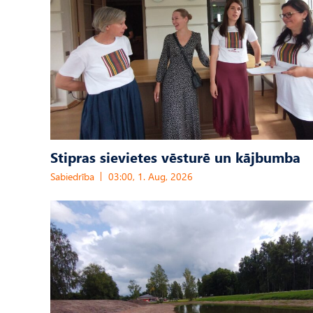
Stipras sievietes vēsturē un kājbumba
Sabiedrība
03:00, 1. Aug, 2026