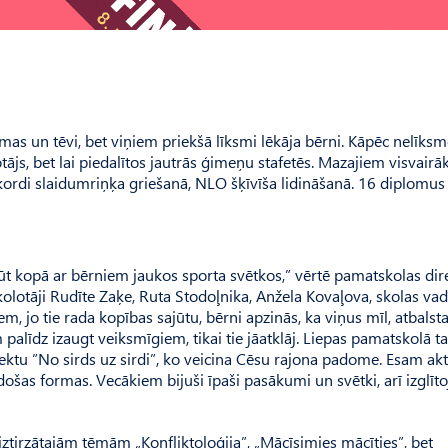
as un tēvi, bet viņiem priekšā līksmi lēkāja bērni. Kāpēc nelīksm
ājs, bet lai piedalītos jautrās ģimeņu stafetēs. Mazajiem visvairā
 rekordi slaidumriņķa griešanā, NLO šķīvīša lidināšanā. 16 diplomus
būt kopā ar bērniem jaukos sporta svētkos,” vērtē pamatskolas dir
 skolotāji Rudīte Zaķe, Ruta Stodoļnika, Anžela Kovaļova, skolas vad
jo tie rada kopības sajūtu, bērni apzinās, ka viņus mīl, atbalsta
 palīdz izaugt veiksmīgiem, tikai tie jāatklāj. Liepas pamatskolā t
ktu ”No sirds uz sirdi”, ko veicina Cēsu rajona padome. Esam akti
ošas formas. Vecākiem bijuši īpaši pasākumi un svētki, arī izglīto
irzātajām tēmām „Konfliktoloģija”, „Mācīsimies mācīties”, bet