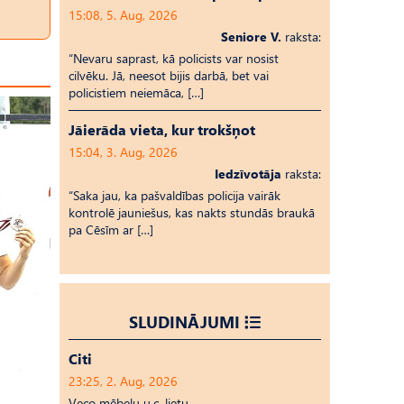
15:08, 5. Aug, 2026
Seniore V.
raksta:
“Nevaru saprast, kā policists var nosist
cilvēku. Jā, neesot bijis darbā, bet vai
policistiem neiemāca, […]
Jāierāda vieta, kur trokšņot
15:04, 3. Aug, 2026
Iedzīvotāja
raksta:
“Saka jau, ka pašvaldības policija vairāk
kontrolē jauniešus, kas nakts stundās braukā
pa Cēsīm ar […]
SLUDINĀJUMI
Citi
23:25, 2. Aug, 2026
Veco mēbeļu u.c. lietu