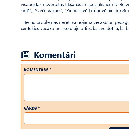
visaugstāk novērtētas tikšanās ar speciālistiem D. Bērz
sirdī”, „Sveču vakars”, ”Ziemassvētki klauvē pie durvīm
” Bērnu problēmās nereti vainojama vecāku un pedagog
centušies vecāku un skolotāju attiecības veidot tā, lai 
Komentāri
KOMENTĀRS *
VĀRDS *