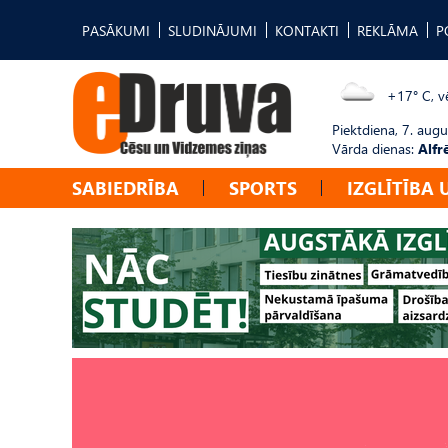
PASĀKUMI
SLUDINĀJUMI
KONTAKTI
REKLĀMA
P
+17° C, vē
Piektdiena, 7. augu
Vārda dienas:
Alfr
SABIEDRĪBA
SPORTS
IZGLĪTĪBA 