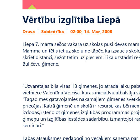
Vērtību izglītība Liepā
Druva
Sabiedrība
02:00, 14. Mar, 2008
Liepā 7. martā sešos vakarā uz skolas pusi devās mamm
Mamma un tētis iet uz skolu ne tāpēc, ka izsaucis skolot
skriet distanci, sēžot tētim uz pleciem. Tika uzstādīti
Buličevu ģimene.
”Uzvarētājas bija visas 18 ģimenes, jo atrada laiku pa
vietniece Valentīna Voiciša, kuras iniciatīvu atbalstīja
”Tagad mēs gatavojamies nākamajiem ģimenes svētkiem, 
priecājas. Katrā ģimenē un skolā ir resursi, kas bērniem
izdodas, īstenojot ģimenes izglītības programmas proje
ģimeņu un izglītības iestādes sadarbību, izmantojot rad
semināri.”
Labas atsauksmes pedagogi no vecākiem saņēma par izt