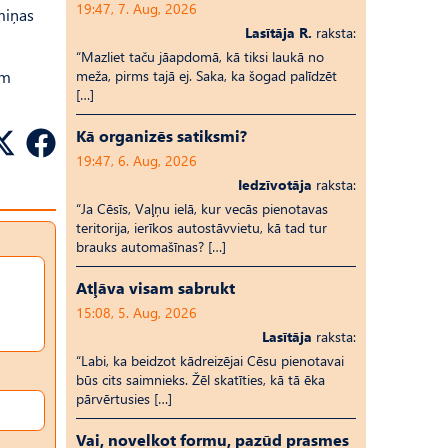
19:47, 7. Aug, 2026
miņas
Lasītāja R.
raksta:
“Mazliet taču jāapdomā, kā tiksi laukā no
am
meža, pirms tajā ej. Saka, ka šogad palīdzēt
[…]
Kā organizēs satiksmi?
19:47, 6. Aug, 2026
Iedzīvotāja
raksta:
“Ja Cēsīs, Vaļņu ielā, kur vecās pienotavas
teritorija, ierīkos autostāvvietu, kā tad tur
brauks automašīnas? […]
Atļāva visam sabrukt
15:08, 5. Aug, 2026
Lasītāja
raksta:
“Labi, ka beidzot kādreizējai Cēsu pienotavai
būs cits saimnieks. Žēl skatīties, kā tā ēka
pārvērtusies […]
Vai, novelkot formu, pazūd prasmes