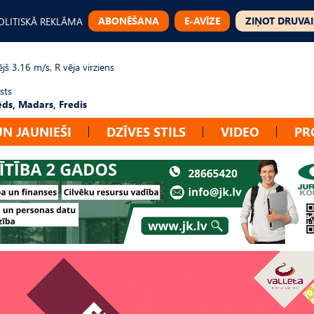
ABONĒŠANA
E-AVĪZE
ZIŅOT DRUVAI
OLITISKĀ REKLĀMA
jš 3.16 m/s, R vēja virziens
sts
ēds, Madars, Fredis
UN JAUNIEŠI
DZĪVES STILS
VIDEO
PR