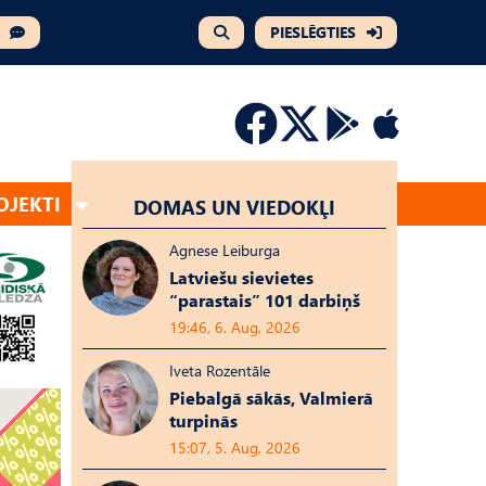
PIESLĒGTIES
OJEKTI
DOMAS UN VIEDOKĻI
Agnese Leiburga
Latviešu sievietes
“parastais” 101 darbiņš
19:46, 6. Aug, 2026
Iveta Rozentāle
Piebalgā sākās, Valmierā
turpinās
15:07, 5. Aug, 2026