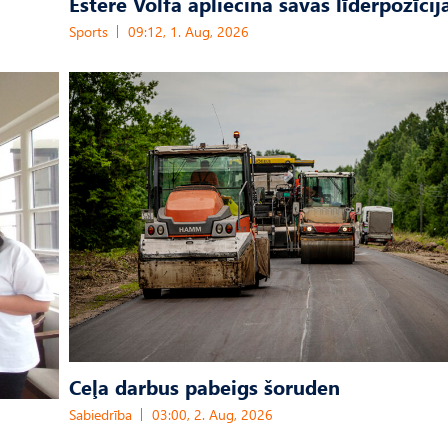
Estere Volfa apliecina savas līderpozīcij
Sports
09:12, 1. Aug, 2026
Ceļa darbus pabeigs šoruden
Sabiedrība
03:00, 2. Aug, 2026