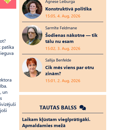
Agnese Leiburga
Konstruktīvā politika
15:05, 4. Aug, 2026
Sarmīte Feldmane
Šodienas nākotne — tik
ot?
tālu nu esam
k patika
15:02, 3. Aug, 2026
 ieguva
Sallija Benfelde
Cik mēs viens par otru
zinām?
ektora
15:01, 2. Aug, 2026
ība.
, un
as
vizējuši
TAUTAS BALSS
joši
Laikam kļūstam vieglprātīgāki.
Apmaldamies mežā