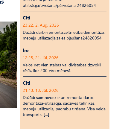
as
utilizācija/izvešana/pārvešana 24826054
Citi
23:22, 2. Aug, 2026
Dažādi darbi-remonta,celtniecība,demontāža,
mēbeļu utiliāzācija,zāles pļaušana24826054
Īrē
12:25, 21. Jūl, 2026
Vēlos īrēt vienistabas vai divistabas dzīvokli
cēsīs, līdz 200 eiro mēnesī.
Citi
21:43, 13. Jūl, 2026
Dažādi saimnieciskie un remonta darbi,
demontāža-utilizācija, sadzīves tehnikas,
mēbeļu utilizācija, pagrabu tīrīšana. Visa veida
transports. […]