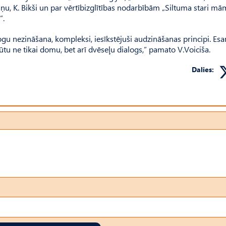
iņu, K. Bikši un par vērtībizglītības nodarbībām „Siltuma stari mā
”.
u nezināšana, kompleksi, iesīkstējuši audzināšanas principi. Es
būtu ne tikai domu, bet arī dvēseļu dialogs,” pamato V.Voiciša.
Dalies: