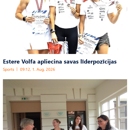
Estere Volfa apliecina savas līderpozīcijas
Sports
09:12, 1. Aug, 2026