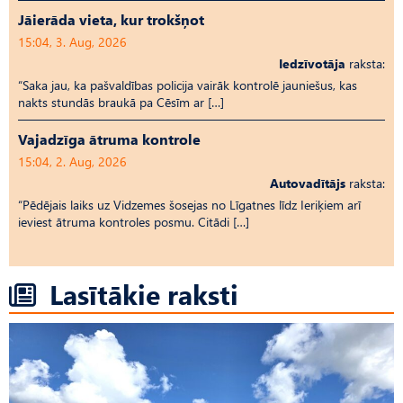
Jāierāda vieta, kur trokšņot
15:04, 3. Aug, 2026
Iedzīvotāja
raksta:
“Saka jau, ka pašvaldības policija vairāk kontrolē jauniešus, kas
nakts stundās braukā pa Cēsīm ar […]
Vajadzīga ātruma kontrole
15:04, 2. Aug, 2026
Autovadītājs
raksta:
“Pēdējais laiks uz Vid­ze­mes šosejas no Līgatnes līdz Ieriķiem arī
ieviest ātruma kontroles posmu. Citādi […]
Lasītākie raksti