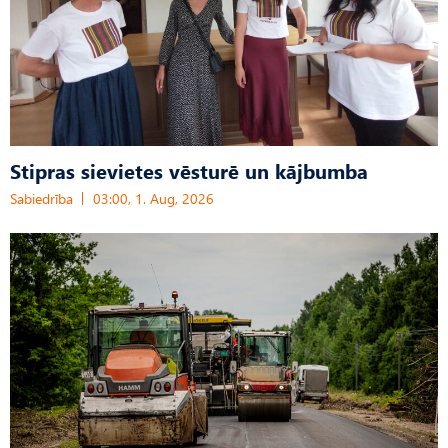
Stipras sievietes vēsturē un kājbumba
Sabiedrība
03:00, 1. Aug, 2026