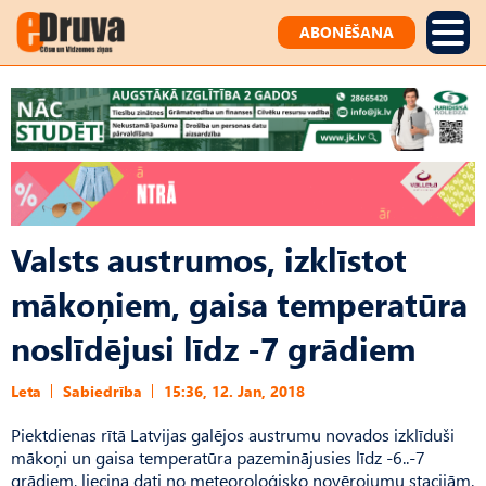
ABONĒŠANA
Valsts austrumos, izklīstot
mākoņiem, gaisa temperatūra
noslīdējusi līdz -7 grādiem
Leta
Sabiedrība
15:36, 12. Jan, 2018
Piektdienas rītā Latvijas galējos austrumu novados izklīduši
mākoņi un gaisa temperatūra pazeminājusies līdz -6..-7
grādiem, liecina dati no meteoroloģisko novērojumu stacijām.