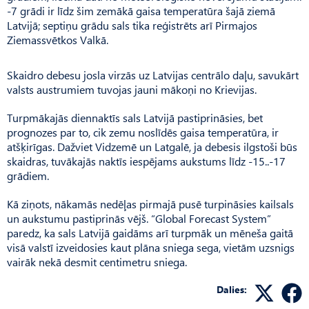
-7 grādi ir līdz šim zemākā gaisa temperatūra šajā ziemā
Latvijā; septiņu grādu sals tika reģistrēts arī Pirmajos
Ziemassvētkos Valkā.
Skaidro debesu josla virzās uz Latvijas centrālo daļu, savukārt
valsts austrumiem tuvojas jauni mākoņi no Krievijas.
Turpmākajās diennaktīs sals Latvijā pastiprināsies, bet
prognozes par to, cik zemu noslīdēs gaisa temperatūra, ir
atšķirīgas. Dažviet Vidzemē un Latgalē, ja debesis ilgstoši būs
skaidras, tuvākajās naktīs iespējams aukstums līdz -15..-17
grādiem.
Kā ziņots, nākamās nedēļas pirmajā pusē turpināsies kailsals
un aukstumu pastiprinās vējš. “Global Forecast System”
paredz, ka sals Latvijā gaidāms arī turpmāk un mēneša gaitā
visā valstī izveidosies kaut plāna sniega sega, vietām uzsnigs
vairāk nekā desmit centimetru sniega.
Dalies: