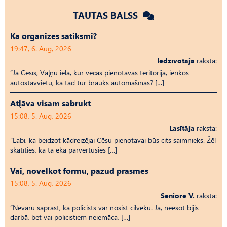
TAUTAS BALSS
Kā organizēs satiksmi?
19:47, 6. Aug, 2026
Iedzīvotāja
raksta:
“Ja Cēsīs, Vaļņu ielā, kur vecās pienotavas teritorija, ierīkos
autostāvvietu, kā tad tur brauks automašīnas? […]
Atļāva visam sabrukt
15:08, 5. Aug, 2026
Lasītāja
raksta:
“Labi, ka beidzot kādreizējai Cēsu pienotavai būs cits saimnieks. Žēl
skatīties, kā tā ēka pārvērtusies […]
Vai, novelkot formu, pazūd prasmes
15:08, 5. Aug, 2026
Seniore V.
raksta:
“Nevaru saprast, kā policists var nosist cilvēku. Jā, neesot bijis
darbā, bet vai policistiem neiemāca, […]