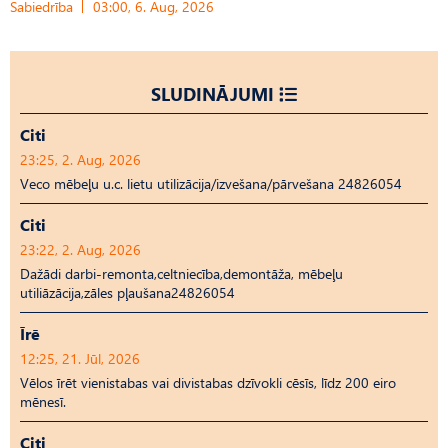
Sabiedrība
03:00, 6. Aug, 2026
SLUDINĀJUMI
Citi
23:25, 2. Aug, 2026
Veco mēbeļu u.c. lietu utilizācija/izvešana/pārvešana 24826054
Citi
23:22, 2. Aug, 2026
Dažādi darbi-remonta,celtniecība,demontāža, mēbeļu
utiliāzācija,zāles pļaušana24826054
Īrē
12:25, 21. Jūl, 2026
Vēlos īrēt vienistabas vai divistabas dzīvokli cēsīs, līdz 200 eiro
mēnesī.
Citi