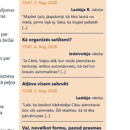
19:47, 7. Aug, 2026
miljonus
Lasītāja R.
raksta:
ras
“Mazliet taču jāapdomā, kā tiksi laukā no
meža, pirms tajā ej. Saka, ka šogad palīdzēt
[…]
 par
Kā organizēs satiksmi?
 biržai
19:47, 6. Aug, 2026
Iedzīvotāja
raksta:
s par
“Ja Cēsīs, Vaļņu ielā, kur vecās pienotavas
teritorija, ierīkos autostāvvietu, kā tad tur
brauks automašīnas? […]
biznesa
tā peļņa
Atļāva visam sabrukt
15:08, 5. Aug, 2026
Lasītāja
raksta:
“Labi, ka beidzot kādreizējai Cēsu pienotavai
ma
būs cits saimnieks. Žēl skatīties, kā tā ēka
ma
pārvērtusies […]
Vai, novelkot formu, pazūd prasmes