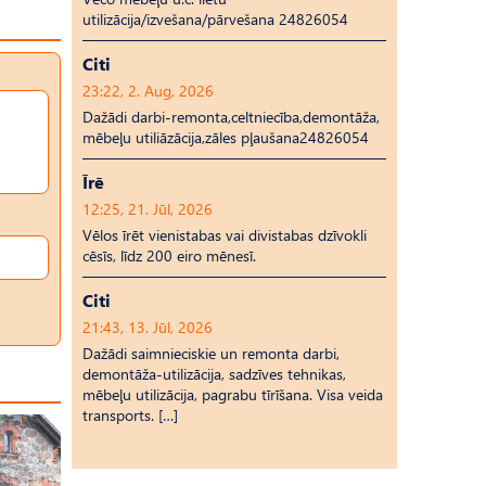
utilizācija/izvešana/pārvešana 24826054
Citi
23:22, 2. Aug, 2026
Dažādi darbi-remonta,celtniecība,demontāža,
mēbeļu utiliāzācija,zāles pļaušana24826054
Īrē
12:25, 21. Jūl, 2026
Vēlos īrēt vienistabas vai divistabas dzīvokli
cēsīs, līdz 200 eiro mēnesī.
Citi
21:43, 13. Jūl, 2026
Dažādi saimnieciskie un remonta darbi,
demontāža-utilizācija, sadzīves tehnikas,
mēbeļu utilizācija, pagrabu tīrīšana. Visa veida
transports. […]