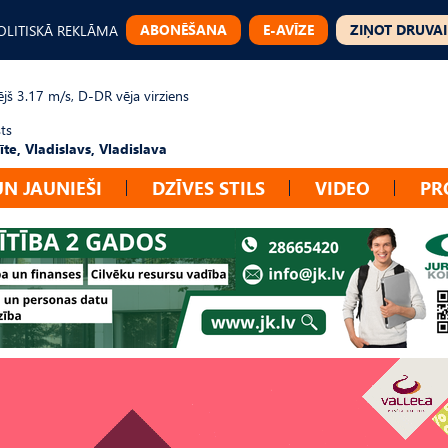
ABONĒŠANA
E-AVĪZE
ZIŅOT DRUVAI
OLITISKĀ REKLĀMA
jš 3.17 m/s, D-DR vēja virziens
ts
te, Vladislavs, Vladislava
UN JAUNIEŠI
DZĪVES STILS
VIDEO
PR