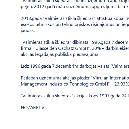
“Valmieras stikla šķiedras” mātesuzņēmuma apgrozījums
peļņu. 2012.gadā mātesuzņēmuma apgrozījums bija 71,0
2013.gadā “Valmieras stikla šķiedras” attīstībā kopā in
esošos tehniskos un tehnoloģiskos risinājumus un ieg
jaudas.
“Valmieras stikla šķiedra” dibināta 1996.gada 7.decemb
firmai “Glasseiden Oschatz GmbH”, 20% – darbiniekie
akcijas iegādājās publiskā piedāvājumā.
Līdz 1996.gada 7.decembrim darbojās valsts “Valmieras 
Patlaban uzņēmuma akcijas pieder “Vitrulan Internat
Management Industries-Tehnologies GmbH” – 23,93%
“Valmieras stikla šķiedras” akcijas kopš 1997.gada 24
NOZARE.LV