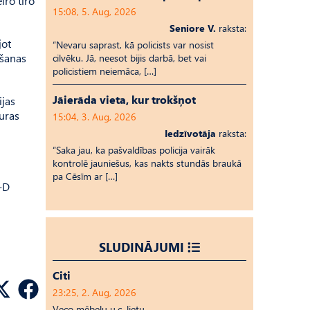
iro tīro
15:08, 5. Aug, 2026
Seniore V.
raksta:
jot
“Nevaru saprast, kā policists var nosist
ošanas
cilvēku. Jā, neesot bijis darbā, bet vai
policistiem neiemāca, […]
Jāierāda vieta, kur trokšņot
ijas
uras
15:04, 3. Aug, 2026
Iedzīvotāja
raksta:
“Saka jau, ka pašvaldības policija vairāk
kontrolē jauniešus, kas nakts stundās braukā
pa Cēsīm ar […]
-D
SLUDINĀJUMI
Citi
23:25, 2. Aug, 2026
Veco mēbeļu u.c. lietu