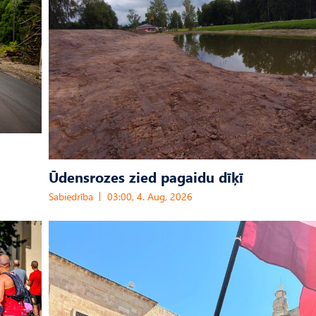
Ūdensrozes zied pagaidu dīķī
Sabiedrība
03:00, 4. Aug, 2026