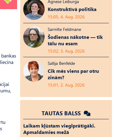
Agnese Leiburga
Konstruktīvā politika
15:05, 4. Aug, 2026
Sarmīte Feldmane
Šodienas nākotne — tik
tālu nu esam
15:02, 3. Aug, 2026
r bankas
liecina
Sallija Benfelde
Cik mēs viens par otru
zinām?
cijai
15:01, 2. Aug, 2026
evumu,
TAUTAS BALSS
rtu
Laikam kļūstam vieglprātīgāki.
s
Apmaldamies mežā