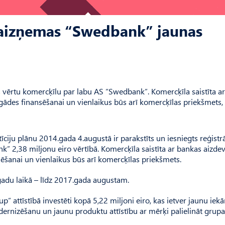
” aizņemas “Swedbank” jaunas
us vērtu komercķīlu par labu AS “Swedbank”. Komercķīla saistīta a
ādes finansēšanai un vienlaikus būs arī komercķīlas priekšmets, 
īciju plānu 2014.gada 4.augustā ir parakstīts un iesniegts reģistrā
k” 2,38 miljonu eiro vērtībā. Komercķīla saistīta ar bankas aizd
ēšanai un vienlaikus būs arī komercķīlas priekšmets.
 gadu laikā – līdz 2017.gada augustam.
 attīstībā investēti kopā 5,22 miljoni eiro, kas ietver jaunu iekā
ernizēšanu un jaunu produktu attīstību ar mērķi palielināt grupa