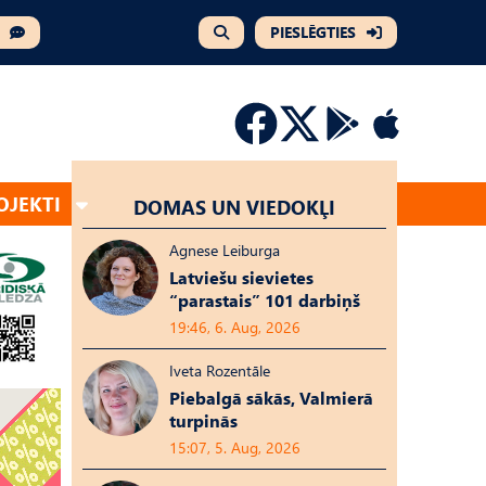
PIESLĒGTIES
OJEKTI
DOMAS UN VIEDOKĻI
Agnese Leiburga
Latviešu sievietes
“parastais” 101 darbiņš
19:46, 6. Aug, 2026
Iveta Rozentāle
Piebalgā sākās, Valmierā
turpinās
15:07, 5. Aug, 2026