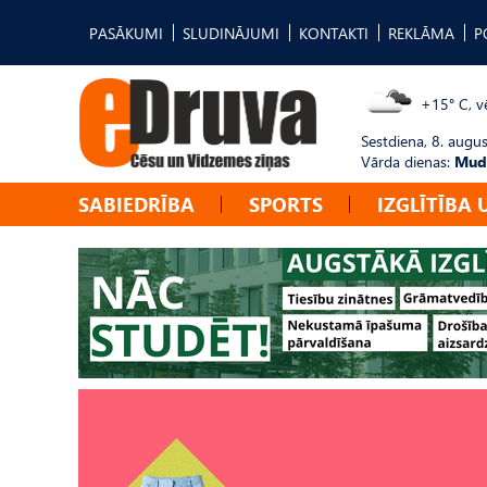
PASĀKUMI
SLUDINĀJUMI
KONTAKTI
REKLĀMA
P
+15° C, vē
Sestdiena, 8. augus
Vārda dienas:
Mudī
SABIEDRĪBA
SPORTS
IZGLĪTĪBA 