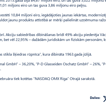
 2013.gadā bija 84,67 miljoni eiro, un tas guva 5,022 miljonu e
1 miljons eiro un tas guva 3,86 miljonu eiro peļņu.
vestēti 10,84 miljoni eiro, iegādājoties jaunas iekārtas, modernizē
uldot jaunu produktu attīstībā ar mērķi palielināt uzņēmuma raž
rī. Akciju sabiedrības dibināšanas brīdī 49% akciju piederēja Vāc
m, bet vēl 22,95% – dažādām juridiskām un fiziskām personām, k
stikla šķiedras rūpnīca”, kura dibināta 1963.gada jūlijā.
ional GmbH” – 36,20%, “P-D Glasseiden Oschatz GmbH” – 26%, “P
.
.februāra tiek kotētas “NASDAQ OMX Riga” Otrajā sarakstā.
Dalies: