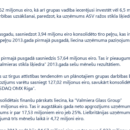
 miljonus eiro, kā arī grupas vadība iecerējusi investēt vēl 6,5 
rbības uzsākšanai, paredzot, ka uzņēmums ASV ražos stikla šķied
sgadu, sasniedzot 3,94 miljonu eiro konsolidēto tīro peļņu, kas ir
ra” peļņu 2013.gada pirmajā pusgadā, liecina uzņēmuma paziņojums
pirmajā pusgadā sasniedzis 57,64 miljonus eiro. Tas ir pieaugum
almieras stikla šķiedra” 2013.gada sešu mēnešu rezultātiem.
es uz tirgus attīstības tendencēm un plānotajiem grupas darbības 
zījums varētu sasniegt 127,02 miljonus eiro, savukārt konsolidē
NASDAQ OMX Riga”.
solidētais finanšu pārskats liecina, ka “Valmiera Glass Group”
 miljonus eiro. Tas ir augstākais gada neto apgrozījums uzņēmu
ugums ir par 17,53 miljoniem eiro jeb 25%. Lielbritānijas uzņēmu
mā trīs mēnešu laikā ir 4,72 miljoni eiro.