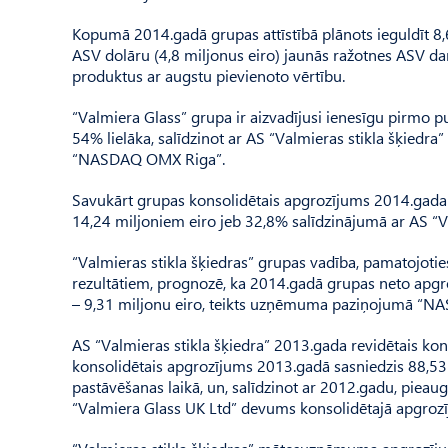
Kopumā 2014.gadā grupas attīstībā plānots ieguldīt 8,62
ASV dolāru (4,8 miljonus eiro) jaunās ražotnes ASV da
produktus ar augstu pievienoto vērtību.
“Valmiera Glass” grupa ir aizvadījusi ienesīgu pirmo pu
54% lielāka, salīdzinot ar AS “Valmieras stikla šķied
“NASDAQ OMX Riga”.
Savukārt grupas konsolidētais apgrozījums 2014.gada 
14,24 miljoniem eiro jeb 32,8% salīdzinājumā ar AS “V
“Valmieras stikla šķiedras” grupas vadība, pamatojoti
rezultātiem, prognozē, ka 2014.gadā grupas neto apgro
– 9,31 miljonu eiro, teikts uzņēmuma paziņojumā “
AS “Valmieras stikla šķiedra” 2013.gada revidētais kon
konsolidētais apgrozījums 2013.gadā sasniedzis 88,53
pastāvēšanas laikā, un, salīdzinot ar 2012.gadu, piea
“Valmiera Glass UK Ltd” devums konsolidētajā apgrozīju