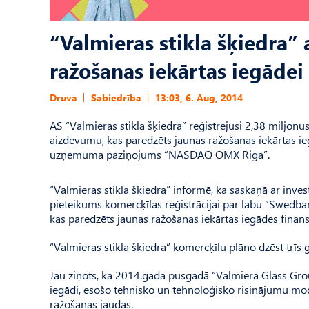
“Valmieras stikla šķiedra
ražošanas iekārtas iegādei
Druva
Sabiedrība
13:03, 6. Aug, 2014
AS “Valmieras stikla šķiedra” reģistrējusi 2,38 miljon
aizdevumu, kas paredzēts jaunas ražošanas iekārtas ieg
uzņēmuma paziņojums “NASDAQ OMX Riga”.
“Valmieras stikla šķiedra” informē, ka saskaņā ar invest
pieteikums komercķīlas reģistrācijai par labu “Swedban
kas paredzēts jaunas ražošanas iekārtas iegādes finans
“Valmieras stikla šķiedra” komercķīlu plāno dzēst trīs
Jau ziņots, ka 2014.gada pusgadā “Valmiera Glass Group”
iegādi, esošo tehnisko un tehnoloģisko risinājumu mod
ražošanas jaudas.