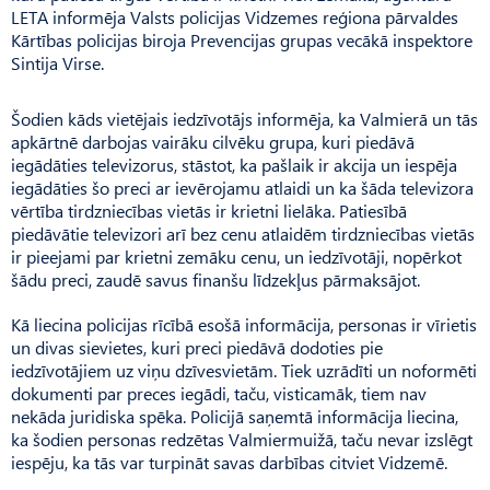
LETA informēja Valsts policijas Vidzemes reģiona pārvaldes
Kārtības policijas biroja Prevencijas grupas vecākā inspektore
Sintija Virse.
Šodien kāds vietējais iedzīvotājs informēja, ka Valmierā un tās
apkārtnē darbojas vairāku cilvēku grupa, kuri piedāvā
iegādāties televizorus, stāstot, ka pašlaik ir akcija un iespēja
iegādāties šo preci ar ievērojamu atlaidi un ka šāda televizora
vērtība tirdzniecības vietās ir krietni lielāka. Patiesībā
piedāvātie televizori arī bez cenu atlaidēm tirdzniecības vietās
ir pieejami par krietni zemāku cenu, un iedzīvotāji, nopērkot
šādu preci, zaudē savus finanšu līdzekļus pārmaksājot.
Kā liecina policijas rīcībā esošā informācija, personas ir vīrietis
un divas sievietes, kuri preci piedāvā dodoties pie
iedzīvotājiem uz viņu dzīvesvietām. Tiek uzrādīti un noformēti
dokumenti par preces iegādi, taču, visticamāk, tiem nav
nekāda juridiska spēka. Policijā saņemtā informācija liecina,
ka šodien personas redzētas Valmiermuižā, taču nevar izslēgt
iespēju, ka tās var turpināt savas darbības citviet Vidzemē.