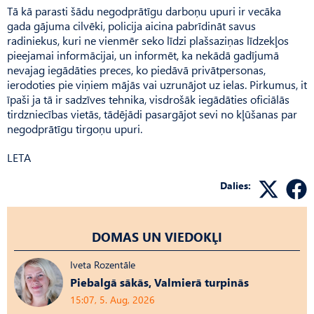
Tā kā parasti šādu negodprātīgu darboņu upuri ir vecāka
gada gājuma cilvēki, policija aicina pabrīdināt savus
radiniekus, kuri ne vienmēr seko līdzi plašsaziņas līdzekļos
pieejamai informācijai, un informēt, ka nekādā gadījumā
nevajag iegādāties preces, ko piedāvā privātpersonas,
ierodoties pie viņiem mājās vai uzrunājot uz ielas. Pirkumus, it
īpaši ja tā ir sadzīves tehnika, visdrošāk iegādāties oficiālās
tirdzniecības vietās, tādējādi pasargājot sevi no kļūšanas par
negodprātīgu tirgoņu upuri.
LETA
Dalies:
DOMAS UN VIEDOKĻI
Iveta Rozentāle
Piebalgā sākās, Valmierā turpinās
15:07, 5. Aug, 2026