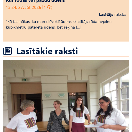
13:24, 27. Jūl, 2026
1
Lasītājs
raksta:
“Kā tas nākas, ka man dzīvoklī ūdens skaitītājs rāda nepilnu
kubikmetru patērētā ūdens, bet rēķinā […]
Lasītākie raksti