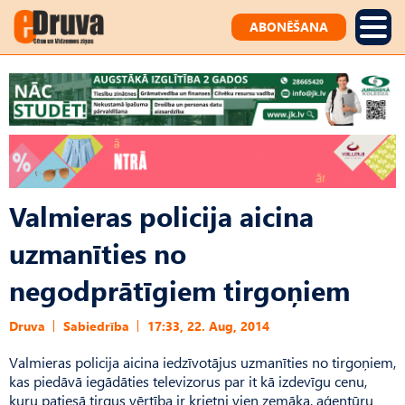
ABONĒŠANA
Valmieras policija aicina
uzmanīties no
negodprātīgiem tirgoņiem
Druva
Sabiedrība
17:33, 22. Aug, 2014
Valmieras policija aicina iedzīvotājus uzmanīties no tirgoņiem,
kas piedāvā iegādāties televizorus par it kā izdevīgu cenu,
kuru patiesā tirgus vērtība ir krietni vien zemāka, aģentūru