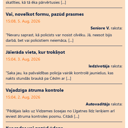
skatīties, kā tā ēka pārvērtusies […]
Vai, novelkot formu, pazūd prasmes
15:08, 5. Aug, 2026
Seniore V.
raksta:
“Nevaru saprast, kā policists var nosist cilvēku. Jā, neesot bijis
darbā, bet vai policistiem neiemāca, […]
Jāierāda vieta, kur trokšņot
15:04, 3. Aug, 2026
Iedzīvotāja
raksta:
“Saka jau, ka pašvaldības policija vairāk kontrolē jauniešus, kas
nakts stundās braukā pa Cēsīm ar […]
Vajadzīga ātruma kontrole
15:04, 2. Aug, 2026
Autovadītājs
raksta:
“Pēdējais laiks uz Vid­ze­mes šosejas no Līgatnes līdz Ieriķiem arī
ieviest ātruma kontroles posmu. Citādi […]
Kur rodas vai pazūd ūdens