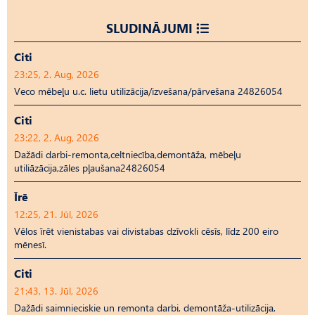
SLUDINĀJUMI
Citi
23:25, 2. Aug, 2026
Veco mēbeļu u.c. lietu utilizācija/izvešana/pārvešana 24826054
Citi
23:22, 2. Aug, 2026
Dažādi darbi-remonta,celtniecība,demontāža, mēbeļu
utiliāzācija,zāles pļaušana24826054
Īrē
12:25, 21. Jūl, 2026
Vēlos īrēt vienistabas vai divistabas dzīvokli cēsīs, līdz 200 eiro
mēnesī.
Citi
21:43, 13. Jūl, 2026
Dažādi saimnieciskie un remonta darbi, demontāža-utilizācija,