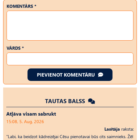
KOMENTĀRS *
VĀRDS *
PIEVIENOT KOMENTĀRU
TAUTAS BALSS
Atļāva visam sabrukt
15:08, 5. Aug, 2026
Lasītāja
raksta:
“Labi, ka beidzot kādreizējai Cēsu pienotavai būs cits saimnieks. Žēl