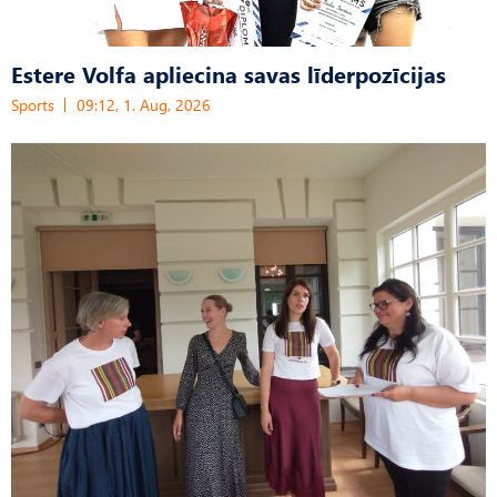
Estere Volfa apliecina savas līderpozīcijas
Sports
09:12, 1. Aug, 2026