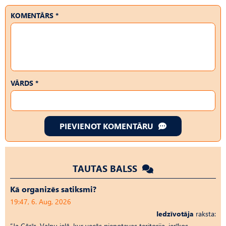
KOMENTĀRS *
VĀRDS *
PIEVIENOT KOMENTĀRU
TAUTAS BALSS
Kā organizēs satiksmi?
19:47, 6. Aug, 2026
Iedzīvotāja
raksta:
“Ja Cēsīs, Vaļņu ielā, kur vecās pienotavas teritorija, ierīkos