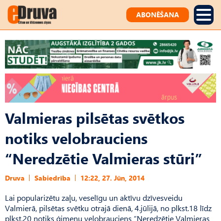
ABONĒŠANA
Valmieras pilsētas svētkos
notiks velobrauciens
“Neredzētie Valmieras stūri”
Druva
Sabiedrība
12:22, 27. Jūn, 2014
Lai popularizētu zaļu, veselīgu un aktīvu dzīvesveidu
Valmierā, pilsētas svētku otrajā dienā, 4.jūlijā, no plkst.18 līdz
plkst.20 notiks ģimeņu velobrauciens “Neredzētie Valmieras