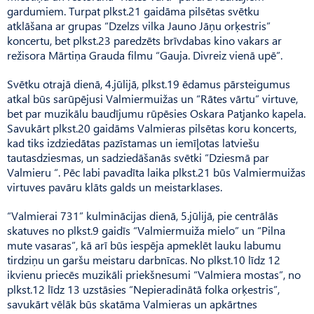
gardumiem. Turpat plkst.21 gaidāma pilsētas svētku
atklāšana ar grupas “Dzelzs vilka Jauno Jāņu orķestris”
koncertu, bet plkst.23 paredzēts brīvdabas kino vakars ar
režisora Mārtiņa Grauda filmu “Gauja. Divreiz vienā upē”.
Svētku otrajā dienā, 4.jūlijā, plkst.19 ēdamus pārsteigumus
atkal būs sarūpējusi Valmiermuižas un “Rātes vārtu” virtuve,
bet par muzikālu baudījumu rūpēsies Oskara Patjanko kapela.
Savukārt plkst.20 gaidāms Valmieras pilsētas koru koncerts,
kad tiks izdziedātas pazīstamas un iemīļotas latviešu
tautasdziesmas, un sadziedāšanās svētki “Dziesmā par
Valmieru “. Pēc labi pavadīta laika plkst.21 būs Valmiermuižas
virtuves pavāru klāts galds un meistarklases.
“Valmierai 731” kulminācijas dienā, 5.jūlijā, pie centrālās
skatuves no plkst.9 gaidīs “Valmiermuiža mielo” un “Pilna
mute vasaras”, kā arī būs iespēja apmeklēt lauku labumu
tirdziņu un garšu meistaru darbnīcas. No plkst.10 līdz 12
ikvienu priecēs muzikāli priekšnesumi “Valmiera mostas”, no
plkst.12 līdz 13 uzstāsies “Nepieradinātā folka orķestris”,
savukārt vēlāk būs skatāma Valmieras un apkārtnes