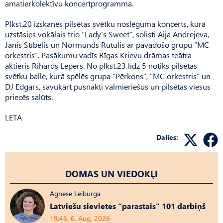
amatierkolektīvu koncertprogramma.
Plkst.20 izskanēs pilsētas svētku noslēguma koncerts, kurā
uzstāsies vokālais trio “Lady’s Sweet”, solisti Aija Andrejeva,
Jānis Stībelis un Normunds Rutulis ar pavadošo grupu “MC
orķestris”. Pasākumu vadīs Rīgas Krievu drāmas teātra
aktieris Rihards Lepers. No plkst.23 līdz 5 notiks pilsētas
svētku balle, kurā spēlēs grupa “Pērkons”, “MC orķestris” un
DJ Edgars, savukārt pusnaktī valmieriešus un pilsētas viesus
priecēs salūts.
LETA
Dalies:
DOMAS UN VIEDOKĻI
Agnese Leiburga
Latviešu sievietes “parastais” 101 darbiņš
19:46, 6. Aug, 2026