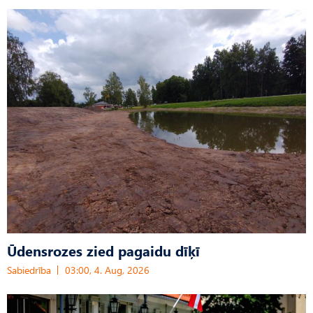
Ūdensrozes zied pagaidu dīķī
Sabiedrība
03:00, 4. Aug, 2026