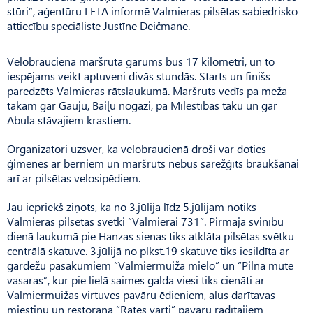
stūri”, aģentūru LETA informē Valmieras pilsētas sabiedrisko
attiecību speciāliste Justīne Deičmane.
Velobrauciena maršruta garums būs 17 kilometri, un to
iespējams veikt aptuveni divās stundās. Starts un finišs
paredzēts Valmieras rātslaukumā. Maršruts vedīs pa meža
takām gar Gauju, Baiļu nogāzi, pa Mīlestības taku un gar
Abula stāvajiem krastiem.
Organizatori uzsver, ka velobraucienā droši var doties
ģimenes ar bērniem un maršruts nebūs sarežģīts braukšanai
arī ar pilsētas velosipēdiem.
Jau iepriekš ziņots, ka no 3.jūlija līdz 5.jūlijam notiks
Valmieras pilsētas svētki “Valmierai 731”. Pirmajā svinību
dienā laukumā pie Hanzas sienas tiks atklāta pilsētas svētku
centrālā skatuve. 3.jūlijā no plkst.19 skatuve tiks iesildīta ar
gardēžu pasākumiem “Valmiermuiža mielo” un “Pilna mute
vasaras”, kur pie lielā saimes galda viesi tiks cienāti ar
Valmiermuižas virtuves pavāru ēdieniem, alus darītavas
miestiņu un restorāna “Rātes vārti” pavāru radītajiem