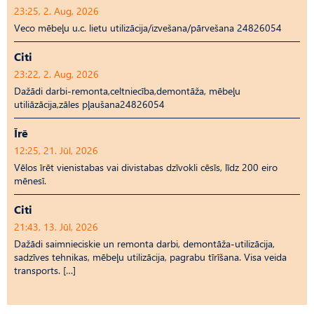
23:25, 2. Aug, 2026
Veco mēbeļu u.c. lietu utilizācija/izvešana/pārvešana 24826054
Citi
23:22, 2. Aug, 2026
Dažādi darbi-remonta,celtniecība,demontāža, mēbeļu
utiliāzācija,zāles pļaušana24826054
Īrē
12:25, 21. Jūl, 2026
Vēlos īrēt vienistabas vai divistabas dzīvokli cēsīs, līdz 200 eiro
mēnesī.
Citi
21:43, 13. Jūl, 2026
Dažādi saimnieciskie un remonta darbi, demontāža-utilizācija,
sadzīves tehnikas, mēbeļu utilizācija, pagrabu tīrīšana. Visa veida
transports. […]