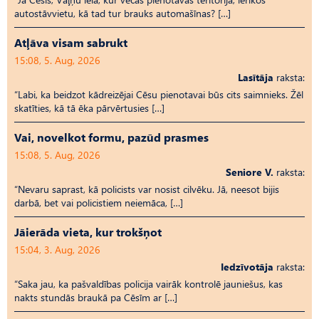
autostāvvietu, kā tad tur brauks automašīnas? […]
Atļāva visam sabrukt
15:08, 5. Aug, 2026
Lasītāja
raksta:
“Labi, ka beidzot kādreizējai Cēsu pienotavai būs cits saimnieks. Žēl
skatīties, kā tā ēka pārvērtusies […]
Vai, novelkot formu, pazūd prasmes
15:08, 5. Aug, 2026
Seniore V.
raksta:
“Nevaru saprast, kā policists var nosist cilvēku. Jā, neesot bijis
darbā, bet vai policistiem neiemāca, […]
Jāierāda vieta, kur trokšņot
15:04, 3. Aug, 2026
Iedzīvotāja
raksta:
“Saka jau, ka pašvaldības policija vairāk kontrolē jauniešus, kas
nakts stundās braukā pa Cēsīm ar […]