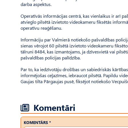
darba aspektus.
Operatīvās informācijas centrā, kas vienlaikus ir arī pa
atvieglo pilsētā izvietoto videokameru fiksētās infor
operatīvu reaģēšanu.
Informāciju par Valmierā notiekošo pašvaldības policij
sienas vērojot 60 pilsētā izvietoto videokameru fiksēt
tālruni 8484, kas izmantojams, ja dzīvesvietā vai pils
pašvaldības policijas palīdzība.
Par to, ka iedzīvotāju drošības un sabiedriskās kārtība
informējošas ceļazīmes, iebraucot pilsētā. Papildu vi
Gaujas tilta Pārgaujas pusē, fiksējot notiekošo Vecpuišu
Komentāri
KOMENTĀRS *