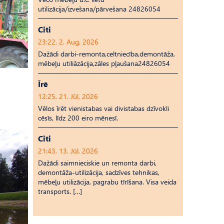
utilizācija/izvešana/pārvešana 24826054
Citi
23:22, 2. Aug, 2026
Dažādi darbi-remonta,celtniecība,demontāža,
mēbeļu utiliāzācija,zāles pļaušana24826054
Īrē
12:25, 21. Jūl, 2026
Vēlos īrēt vienistabas vai divistabas dzīvokli
cēsīs, līdz 200 eiro mēnesī.
Citi
21:43, 13. Jūl, 2026
Dažādi saimnieciskie un remonta darbi,
demontāža-utilizācija, sadzīves tehnikas,
mēbeļu utilizācija, pagrabu tīrīšana. Visa veida
transports. […]