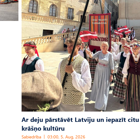
Ar deju pārstāvēt Latviju un iepazīt citu
krāšņo kultūru
Sabiedrība
03:00, 5. Aug, 2026