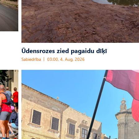
Ūdensrozes zied pagaidu dīķī
Sabiedrība
03:00, 4. Aug, 2026