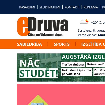
PASĀKUMI
SLUDINĀJUMI
KONTAKTI
REKLĀMA
P
+20° C, vē
Sestdiena, 8. augus
Vārda dienas:
Mudī
SABIEDRĪBA
SPORTS
IZGLĪTĪBA 