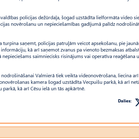
švaldības policijas dežūrdaļa, šogad uzstādīta lielformāta video si
mācijas novērošanu un nepieciešamības gadījumā palīdz nodrošinā
a turpina saņemt, policijas patruļām veicot apsekošanu, pie jaunā
o informāciju, kā arī saņemot zvanus pa vienoto bezmaksas atbals
ētā nepieciešams saimniecisks risinājums vai operatīva reaģēšana 
s nodrošināšanai Valmierā tiek veikta videonovērošana, liecina arī
deonovērošanas kamera šogad uzstādīta Vecpuišu parkā, kā arī net
 parkā, kā arī Cēsu ielā un tās apkārtnē.
Dalies: