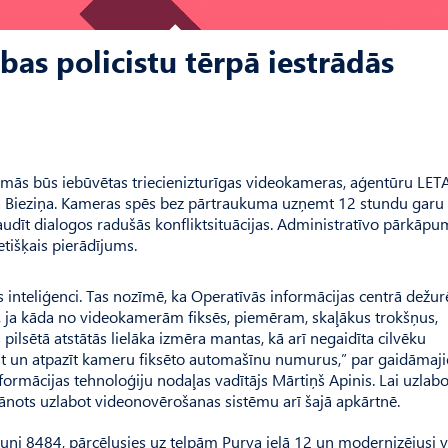
bas policistu tērpā iestrādās
rmās būs iebūvētas triecienizturīgas videokameras, aģentūru LET
ga Bieziņa. Kameras spēs bez pārtraukuma uzņemt 12 stundu garu
udīt dialogos radušās konfliktsituācijas. Administratīvo pārkāp
etišķais pierādījums.
inteliģenci. Tas nozīmē, ka Operatīvās informācijas centrā dežur
s, ja kāda no videokamerām fiksēs, piemēram, skaļākus trokšņus,
 pilsētā atstātās lielāka izmēra mantas, kā arī negaidīta cilvēku
āt un atpazīt kameru fiksēto automašīnu numurus,” par gaidāmaj
ormācijas tehnoloģiju nodaļas vadītājs Mārtiņš Apinis. Lai uzlab
lānots uzlabot videonovērošanas sistēmu arī šajā apkārtnē.
runi 8484, pārcēlusies uz telpām Purva ielā 12 un modernizējusi vē