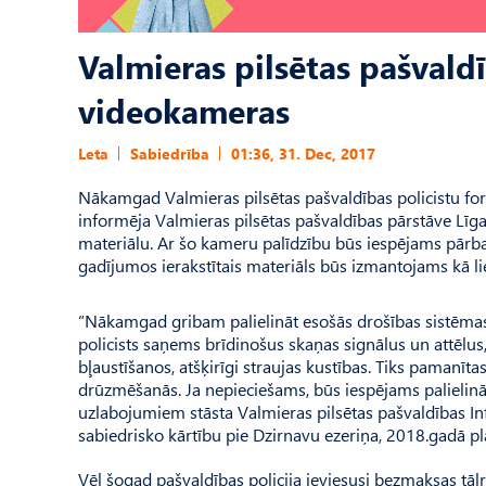
Valmieras pilsētas pašvaldī
videokameras
Leta
Sabiedrība
01:36, 31. Dec, 2017
Nākamgad Valmieras pilsētas pašvaldības policistu fo
informēja Valmieras pilsētas pašvaldības pārstāve Lī
materiālu. Ar šo kameru palīdzību būs iespējams pārba
gadījumos ierakstītais materiāls būs izmantojams kā li
“Nākamgad gribam palielināt esošās drošības sistēmas 
policists saņems brīdinošus skaņas signālus un attēlu
bļaustīšanos, atšķirīgi straujas kustības. Tiks pamanītas
drūzmēšanās. Ja nepieciešams, būs iespējams palielin
uzlabojumiem stāsta Valmieras pilsētas pašvaldības Inf
sabiedrisko kārtību pie Dzirnavu ezeriņa, 2018.gadā p
Vēl šogad pašvaldības policija ieviesusi bezmaksas tāl