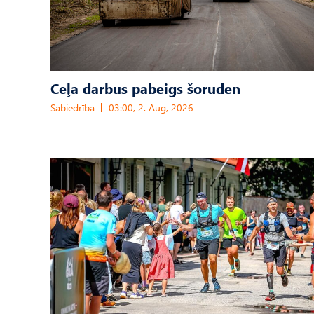
Ceļa darbus pabeigs šoruden
Sabiedrība
03:00, 2. Aug, 2026