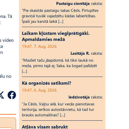
Pastaigu cienītāja
raksta:
“Pie skaistās pastaigu takas Cēsīs, Pirtupītes
ena. Tā
graviņā tuvāk vajadzētu kādas labierīcības.
Īpaši jau karstā laikā […]
t
Laikam kļūstam vieglprātīgāki.
Apmaldamies mežā
s video
ta
19:47, 7. Aug, 2026
un
Lasītāja R.
raksta:
“Mazliet taču jāapdomā, kā tiksi laukā no
meža, pirms tajā ej. Saka, ka šogad palīdzēt
[…]
ālu no
Kā organizēs satiksmi?
19:47, 6. Aug, 2026
Iedzīvotāja
raksta:
“Ja Cēsīs, Vaļņu ielā, kur vecās pienotavas
teritorija, ierīkos autostāvvietu, kā tad tur
brauks automašīnas? […]
Atļāva visam sabrukt