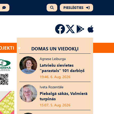
PIESLĒGTIES
OJEKTI
DOMAS UN VIEDOKĻI
Agnese Leiburga
Latviešu sievietes
“parastais” 101 darbiņš
19:46, 6. Aug, 2026
Iveta Rozentāle
Piebalgā sākās, Valmierā
turpinās
15:07, 5. Aug, 2026