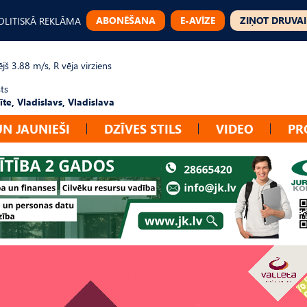
ABONĒŠANA
E-AVĪZE
ZIŅOT DRUVAI
OLITISKĀ REKLĀMA
jš 3.88 m/s, R vēja virziens
ts
te, Vladislavs, Vladislava
UN JAUNIEŠI
DZĪVES STILS
VIDEO
PR