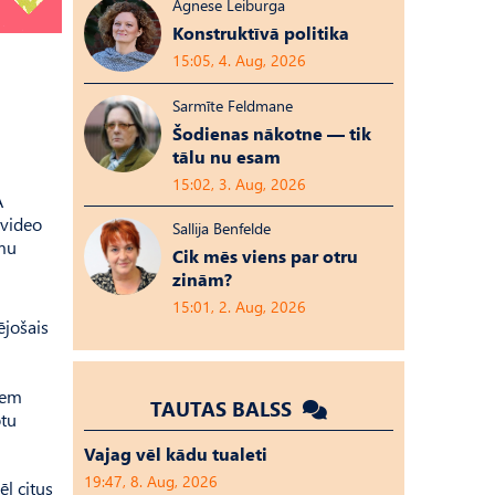
Agnese Leiburga
Konstruktīvā politika
15:05, 4. Aug, 2026
Sarmīte Feldmane
Šodienas nākotne — tik
tālu nu esam
15:02, 3. Aug, 2026
A
 video
Sallija Benfelde
umu
Cik mēs viens par otru
zinām?
15:01, 2. Aug, 2026
ējošais
iem
TAUTAS BALSS
otu
Vajag vēl kādu tualeti
19:47, 8. Aug, 2026
l citus