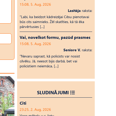
15:08, 5. Aug, 2026
Lasītāja
raksta:
“Labi, ka beidzot kādreizējai Cēsu pienotavai
būs cits saimnieks. Žēl skatīties, kā tā ēka
pārvērtusies […]
Vai, novelkot formu, pazūd prasmes
15:08, 5. Aug, 2026
Seniore V.
raksta:
“Nevaru saprast, kā policists var nosist
cilvēku. Jā, neesot bijis darbā, bet vai
policistiem neiemāca, […]
SLUDINĀJUMI
Citi
23:25, 2. Aug, 2026
Veco mēbeļu u.c. lietu