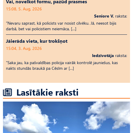
Vai, novelkot formu, pazūd prasmes
15:08, 5. Aug, 2026
Seniore V.
raksta:
“Nevaru saprast, kā policists var nosist cilvēku. Jā, neesot bijis
darbā, bet vai policistiem neiemāca, […]
Jāierāda vieta, kur trokšņot
15:04, 3. Aug, 2026
Iedzīvotāja
raksta:
“Saka jau, ka pašvaldības policija vairāk kontrolē jauniešus, kas
nakts stundās braukā pa Cēsīm ar […]
Lasītākie raksti