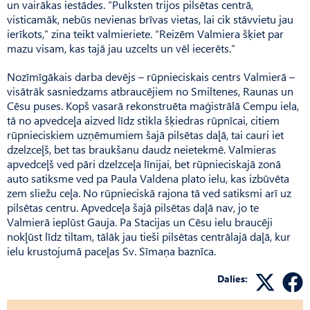
un vairākas iestādes. “Pulksten trijos pilsētas centrā,
visticamāk, nebūs nevienas brīvas vietas, lai cik stāvvietu jau
ierīkots,” zina teikt valmieriete. “Reizēm Valmiera šķiet par
mazu visam, kas tajā jau uzcelts un vēl iecerēts.”
Nozīmīgākais darba devējs – rūpnieciskais centrs Valmierā –
visātrāk sasniedzams atbraucējiem no Smiltenes, Raunas un
Cēsu puses. Kopš vasarā rekonstruēta maģistrālā Cempu iela,
tā no apvedceļa aizved līdz stikla šķiedras rūpnīcai, citiem
rūpnieciskiem uzņēmumiem šajā pilsētas daļā, tai cauri iet
dzelz­ceļš, bet tas braukšanu daudz neietekmē. Valmieras
apvedceļš ved pāri dzelzceļa līnijai, bet rūpnieciskajā zonā
auto satiksme ved pa Paula Valdena plato ielu, kas izbūvēta
zem sliežu ceļa. No rūpnieciskā rajona tā ved satiksmi arī uz
pilsētas centru. Apvedceļa šajā pilsētas daļā nav, jo te
Valmierā ieplūst Gauja. Pa Stacijas un Cēsu ielu braucēji
nokļūst līdz tiltam, tālāk jau tieši pilsētas centrālajā daļā, kur
ielu krustojumā paceļas Sv. Sīmaņa baznīca.
Dalies: