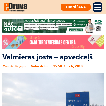
ABONĒŠANA
Valmieras josta – apvedceļš
Mairita Kaņepe
Sabiedrība
15:50, 1. Feb, 2018