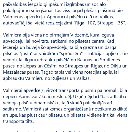
pašvaldības iespaidīgi īpašumi izglītības un sociālo
pakalpojumu sniegšanai. Tas viss tagad plešas plašumā pie
Valmieras apvedceļa. Apbraucot pilsētu ceļā no Valkas,
autovadītāji šai vietā redz ceļazīmi “Rīga -107, Straupe – 35”.
Valmiera bija viena no pirmajām Vidzemē, kura ieguva
apvedceļu, lai novirzītu satiksmi no pilsētas centra. Kad
iecerēja un būvēja šo apvedceļu, tā bija grezna un dārga
pilsētas “josta” ar vairākām “sprādzēm” – rotācijas apļiem. Tie
veidoti, lai līgani iebrauku pilsētā no Raunas un Smiltenes
puses, no Liepas un Cēsīm, no Straupes un Rīgas, no Dikļu un
Mazsalacas puses. Tagad tapis vēl viens rotācijas aplis, lai
apbrauktu Valmieru no Rūjienas un Valkas.
Valmierai apvedceļš, virzot transporta plūsmu pa nomali, bija
nepieciešams vairāku iemeslu dēļ. Uzņēmējdarbības attīstība
veidoja pilsētu dinamiskāku, tajā skaitā palielinājās arī
satiksme. Valmierā satiksmes organizēšanā noteikumus diktē
arī upe, kas plūst caur pilsētu, un pilsētas vidienē ir tikai viens
transporta tilts.