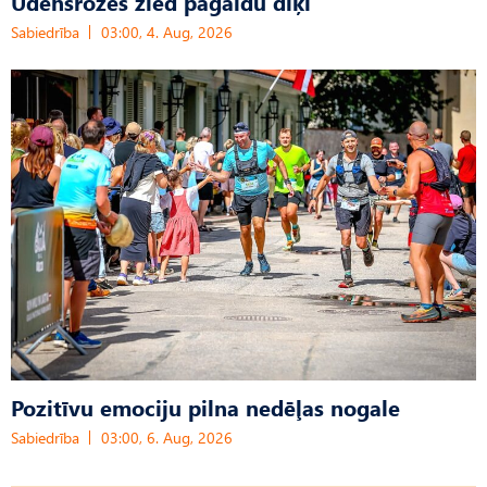
Ūdensrozes zied pagaidu dīķī
Sabiedrība
03:00, 4. Aug, 2026
Pozitīvu emociju pilna nedēļas nogale
Sabiedrība
03:00, 6. Aug, 2026