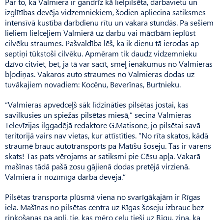
Par to, ka Valmiera ir gandrīz kā lielpilsēta, darbavietu un
izglītības devēja vidzemniekiem, šodien apliecina satiksmes
intensīvā kustība darbdienu rītu un vakara stundās. Pa sešiem
lieliem lielceļiem Valmierā uz darbu vai mācībām ieplūst
cilvēku straumes. Pašvaldība lēš, ka ik dienu tā ierodas ap
septiņi tūkstoši cilvēku. Apmēram tik daudz vidzemnieku
dzīvo citviet, bet, ja tā var sacīt, smeļ ienākumus no Valmieras
bļodiņas. Vakaros auto straumes no Valmieras dodas uz
tuvākajiem novadiem: Kocēnu, Beverīnas, Burtnieku.
“Valmieras apvedceļš sāk līdzināties pilsētas jostai, kas
savilkusies un spiežas pilsētas miesā,” secina Valmieras
Televīzijas ilg­gadējā redaktore G.Matisone, jo pilsētai savā
teritorijā vairs nav vietas, kur attīstīties. “No rīta skatos, kādā
straumē brauc autotransports pa Matīšu šoseju. Tas ir varens
skats! Tas pats vērojams ar satiksmi pie Cēsu apļa. Vakarā
mašīnas tādā pašā zosu gājienā dodas pretējā virzienā.
Valmiera ir nozīmīga darba devēja.”
Pilsētas transporta plūsmā viena no svarīgākajām ir Rīgas
iela. Mašīnas no pilsētas centra uz Rīgas šoseju izbrauc bez
riņķošanas pa apli, tie, kas mēro ceļu tieši uz Rīgu, zina, ka