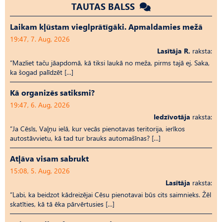
TAUTAS BALSS
Laikam kļūstam vieglprātīgāki. Apmaldamies mežā
19:47, 7. Aug, 2026
Lasītāja R.
raksta:
“Mazliet taču jāapdomā, kā tiksi laukā no meža, pirms tajā ej. Saka,
ka šogad palīdzēt […]
Kā organizēs satiksmi?
19:47, 6. Aug, 2026
Iedzīvotāja
raksta:
“Ja Cēsīs, Vaļņu ielā, kur vecās pienotavas teritorija, ierīkos
autostāvvietu, kā tad tur brauks automašīnas? […]
Atļāva visam sabrukt
15:08, 5. Aug, 2026
Lasītāja
raksta:
“Labi, ka beidzot kādreizējai Cēsu pienotavai būs cits saimnieks. Žēl
skatīties, kā tā ēka pārvērtusies […]