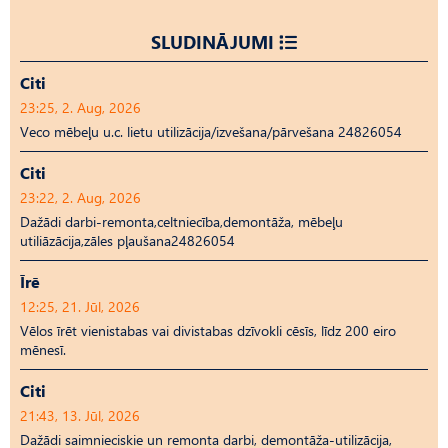
SLUDINĀJUMI
Citi
23:25, 2. Aug, 2026
Veco mēbeļu u.c. lietu utilizācija/izvešana/pārvešana 24826054
Citi
23:22, 2. Aug, 2026
Dažādi darbi-remonta,celtniecība,demontāža, mēbeļu
utiliāzācija,zāles pļaušana24826054
Īrē
12:25, 21. Jūl, 2026
Vēlos īrēt vienistabas vai divistabas dzīvokli cēsīs, līdz 200 eiro
mēnesī.
Citi
21:43, 13. Jūl, 2026
Dažādi saimnieciskie un remonta darbi, demontāža-utilizācija,