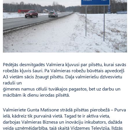
Pēdējās desmitgadēs Valmiera kļuvusi par pilsētu, kurai savās
robežās kļuvis šauri. Pa Valmieras robežu būvētais apvedceļš
A3 vietām sācis žņaugt pilsētu. Daļa valmieriešu dzīvesvietu
raduši un
ģimenes namus cēluši tuvākajos pagastos, bet uz darbu un
mācībām ik dienu ierodas pilsētā.
Valmieriete Gunta Matisone strādā pilsētas pierobežā – Purva
ielā, kādreiz tik purvainā vietā. Tagad te ir aktīva vieta,
darbojas Valmieras Biznesa un inovāciju inkubators, dažāda
veida uzņēmējdarbība, tajā skaitā Vidzemes Televīzija, līdzās