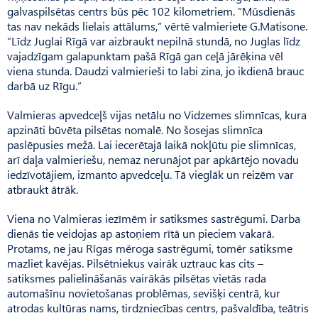
galvaspilsētas centrs būs pēc 102 kilometriem. “Mūsdienās
tas nav nekāds lielais attālums,” vērtē valmieriete G.Ma­tisone.
“Līdz Juglai Rīgā var aizbraukt nepilnā stundā, no Juglas līdz
vajadzīgam galapunktam pašā Rīgā gan ceļā jārēķina vēl
viena stunda. Daudzi valmierieši to labi zina, jo ikdienā brauc
darbā uz Rīgu.”
Valmieras apvedceļš vijas netālu no Vidzemes slimnīcas, kura
apzināti būvēta pilsētas nomalē. No šosejas slimnīca
paslēpusies mežā. Lai iecerētajā laikā nokļūtu pie slimnīcas,
arī daļa valmieriešu, nemaz nerunājot par apkārtējo novadu
iedzīvotājiem, izmanto apvedceļu. Tā vieglāk un reizēm var
atbraukt ātrāk.
Viena no Valmieras iezīmēm ir satiksmes sastrēgumi. Darba
dienās tie veidojas ap astoņiem rītā un pieciem vakarā.
Protams, ne jau Rīgas mēroga sastrēgumi, tomēr satiksme
mazliet kavējas. Pilsētniekus vairāk uztrauc kas cits –
satiksmes palielināšanās vairākās pilsētas vietās rada
automašīnu novietošanas problēmas, sevišķi centrā, kur
atrodas kultūras nams, tirdzniecības centrs, pašvaldība, teātris