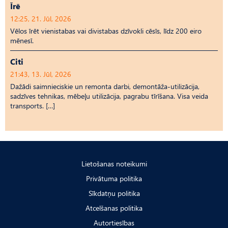
Īrē
12:25, 21. Jūl, 2026
Vēlos īrēt vienistabas vai divistabas dzīvokli cēsīs, līdz 200 eiro
mēnesī.
Citi
21:43, 13. Jūl, 2026
Dažādi saimnieciskie un remonta darbi, demontāža-utilizācija,
sadzīves tehnikas, mēbeļu utilizācija, pagrabu tīrīšana. Visa veida
transports. […]
Lietošanas noteikumi
Privātuma politika
Sīkdatņu politika
Atcelšanas politika
Autortiesības