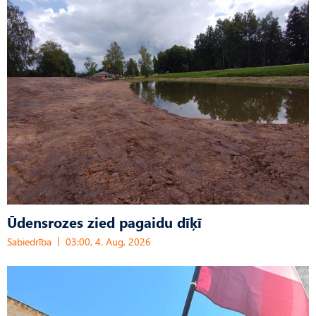
Ūdensrozes zied pagaidu dīķī
Sabiedrība
03:00, 4. Aug, 2026