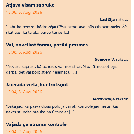
Atļāva visam sabrukt
15:08, 5. Aug, 2026
Lasītāja
raksta:
“Labi, ka beidzot kādreizējai Cēsu pienotavai būs cits saimnieks. Žēl
skatīties, kā tā ēka pārvērtusies […]
Vai, novelkot formu, pazūd prasmes
15:08, 5. Aug, 2026
Seniore V.
raksta:
“Nevaru saprast, kā policists var nosist cilvēku. Jā, neesot bijis
darbā, bet vai policistiem neiemāca, […]
Jāierāda vieta, kur trokšņot
15:04, 3. Aug, 2026
Iedzīvotāja
raksta:
“Saka jau, ka pašvaldības policija vairāk kontrolē jauniešus, kas
nakts stundās braukā pa Cēsīm ar […]
Vajadzīga ātruma kontrole
15:04, 2. Aug, 2026