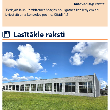
Autovadītājs
raksta:
“Pēdējais laiks uz Vid­ze­mes šosejas no Līgatnes līdz Ieriķiem arī
ieviest ātruma kontroles posmu. Citādi […]
Lasītākie raksti