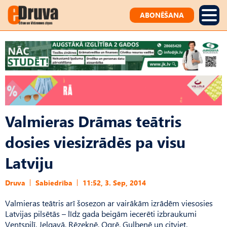
ABONĒŠANA
Valmieras Drāmas teātris
dosies viesizrādēs pa visu
Latviju
Druva
Sabiedrība
11:52, 3. Sep, 2014
Valmieras teātris arī šosezon ar vairākām izrādēm viesosies
Latvijas pilsētās – līdz gada beigām iecerēti izbraukumi
Ventspilī, Jelgavā, Rēzeknē, Ogrē, Gulbenē un citviet.